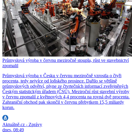
Průmyslová výroba v červnu meziročně stoupla, růst ve stavebnictví
zpomalil
Průmyslová výroba v Česku v červnu meziročně vzrostla o čtyři
procenta, tedy nejvíce od loňského prosince. Dařilo se většině
průmyslových odvětví, plyne ze čtvrtečních informací zveřejněných
Českým statistickým úřadem (ČSÚ). Meziroční růst stavební výroby
v červnu zpomalil z květnových 4,4 procenta na rovná dvě procenta.
Zahraniční obchod pak skončil v červnu přebytkem 15,5 miliardy
korun.
Aktuálně.cz - Zprávy
dnes, 08:49