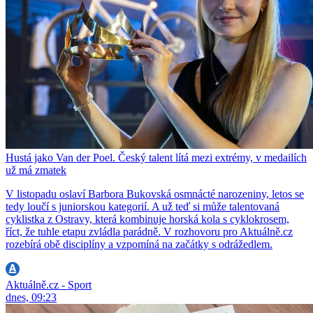
Hustá jako Van der Poel. Český talent lítá mezi extrémy, v medailích
už má zmatek
V listopadu oslaví Barbora Bukovská osmnácté narozeniny, letos se
tedy loučí s juniorskou kategorií. A už teď si může talentovaná
cyklistka z Ostravy, která kombinuje horská kola s cyklokrosem,
říct, že tuhle etapu zvládla parádně. V rozhovoru pro Aktuálně.cz
rozebírá obě disciplíny a vzpomíná na začátky s odrážedlem.
Aktuálně.cz - Sport
dnes, 09:23