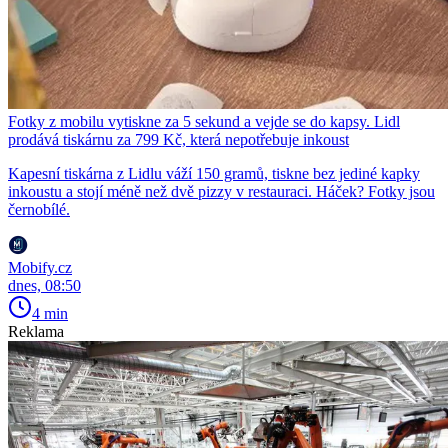
Fotky z mobilu vytiskne za 5 sekund a vejde se do kapsy. Lidl
prodává tiskárnu za 799 Kč, která nepotřebuje inkoust
Kapesní tiskárna z Lidlu váží 150 gramů, tiskne bez jediné kapky
inkoustu a stojí méně než dvě pizzy v restauraci. Háček? Fotky jsou
černobílé.
Mobify.cz
dnes, 08:50
4 min
Reklama