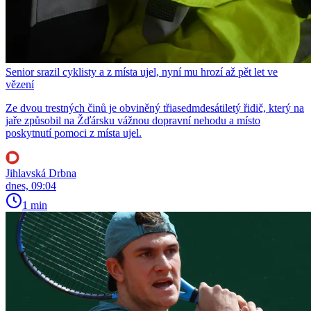
Senior srazil cyklisty a z místa ujel, nyní mu hrozí až pět let ve
vězení
Ze dvou trestných činů je obviněný třiasedmdesátiletý řidič, který na
jaře způsobil na Žďársku vážnou dopravní nehodu a místo
poskytnutí pomoci z místa ujel.
Jihlavská Drbna
dnes, 09:04
1 min