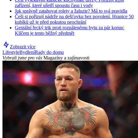
zařízení, které ušetří spoustu času i vody
Jak správně zatahovat rolety a žaluzie? Má to svá pravidla
Češi si pořizují nádrže na dešťovku bez povolení. Hranice 50
kubíků už je před pokutou neochrání
Geniální řecký trik proti rozpálenému bytu za pár korun:
Klíčem je tento běžný předmět
Zobrazit více
Lifestyle
Bydlení
Rady do domu
Vybrali jsme pro vás
Magazíny a zajímavosti