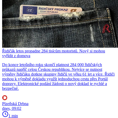
Řidičák letos propadne 284 tisícům motoristů. Nový si mohou
vyřídit z domova
Do konce letošního roku skončí platnost 284 000 řidičských
průkazů napříč celou Českou republikou. Nejvíce se nutnost
výměny řidičáku dotkne skupiny řidičů ve věku 61 let a více. Řidiči
mohou k výměně dokladu využít jednoduchou cestu přes Portál
dopravy. Elektronické podání žádosti o nový doklad je rychlé a
bezpečné.
Plzeňská Drbna
dnes, 09:02
1 min