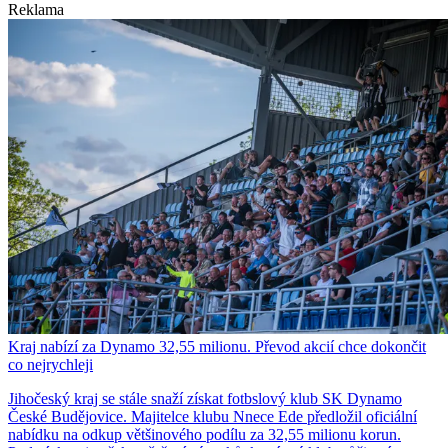
Reklama
Kraj nabízí za Dynamo 32,55 milionu. Převod akcií chce dokončit
co nejrychleji
Jihočeský kraj se stále snaží získat fotbslový klub SK Dynamo
České Budějovice. Majitelce klubu Nnece Ede předložil oficiální
nabídku na odkup většinového podílu za 32,55 milionu korun.