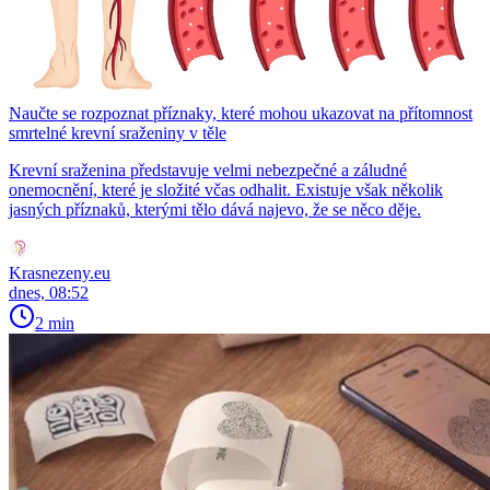
Naučte se rozpoznat příznaky, které mohou ukazovat na přítomnost
smrtelné krevní sraženiny v těle
Krevní sraženina představuje velmi nebezpečné a záludné
onemocnění, které je složité včas odhalit. Existuje však několik
jasných příznaků, kterými tělo dává najevo, že se něco děje.
Krasnezeny.eu
dnes, 08:52
2 min