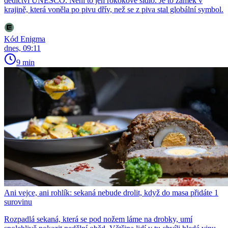
dědictví UNESCO. Není to jen rokokové sídlo. Je to zámek v
krajině, která voněla po pivu dřív, než se z piva stal globální symbol.
Kód Enigma
dnes, 09:11
9 min
Ani vejce, ani rohlík: sekaná nebude drolit, když do masa přidáte 1
surovinu
Rozpadlá sekaná, která se pod nožem láme na drobky, umí