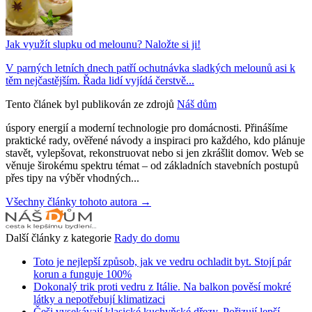
Jak využít slupku od melounu? Naložte si ji!
V parných letních dnech patří ochutnávka sladkých melounů asi k
těm nejčastějším. Řada lidí vyjídá čerstvě...
Tento článek byl publikován ze zdrojů
Náš dům
úspory energií a moderní technologie pro domácnosti. Přinášíme
praktické rady, ověřené návody a inspiraci pro každého, kdo plánuje
stavět, vylepšovat, rekonstruovat nebo si jen zkrášlit domov. Web se
věnuje širokému spektru témat – od základních stavebních postupů
přes tipy na výběr vhodných...
Všechny články tohoto autora →
Další články z kategorie
Rady do domu
Toto je nejlepší způsob, jak ve vedru ochladit byt. Stojí pár
korun a funguje 100%
Dokonalý trik proti vedru z Itálie. Na balkon pověsí mokré
látky a nepotřebují klimatizaci
Češi vysekávají klasické kuchyňské dřezy. Pořizují lepší