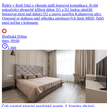
Řidiče v Brně čeká o víkendu další dopravní komplikace. Kvůli
pokračující přestavbě křížení dálnic D1 a D2 budou silničáři
betonovat most nad dálnicí D2 a znovu uzavřou Kaštanovou ulici.
Omezení se dotknou také několika autobusových linek MHD, řidiči
musí počítat s kolonami.
Brněnská Drbna
dnes, 09:00
1 min
Češi zavrhují klasické manželské postele. Z Ameriky přichází