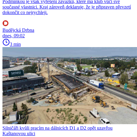
Podmínkou je však vyřešení závazků, které má klub vůči své
současné vlastnici. Kraj zároveň deklaruje, že je připraven převzetí
dokončit co nejrychleji.
Budějcká Drbna
dnes, 09:02
3 min
Silničáři kvůli pracím na dálnicích D1 a D2 opět uzavřou
Kaštanovou ulici