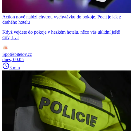
Action nově nabízí chytrou vychytávku do pokoje. Pocit je jak z
drahého hotelu
Když vejdete do pokoje v hezkém hotelu, něco vás uklidní ještě
dřív, […]
Spotřebitelov.cz
dnes, 09:05
3 min