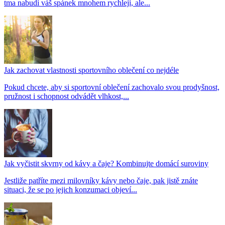
tma nabudí váš spánek mnohem rychleji, ale...
Jak zachovat vlastnosti sportovního oblečení co nejdéle
Pokud chcete, aby si sportovní oblečení zachovalo svou prodyšnost,
pružnost i schopnost odvádět vlhkost,...
Jak vyčistit skvrny od kávy a čaje? Kombinujte domácí suroviny
Jestliže patříte mezi milovníky kávy nebo čaje, pak jistě znáte
situaci, že se po jejich konzumaci objeví...