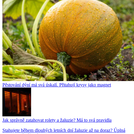
Pěstování dýní má svá úskalí. Přitahují krysy jako magnet
Jak správně zatahovat rolety a žaluzie? Má to svá pravidla
Stahujete během dlouhých letních dní žaluzie až na doraz? Úplná