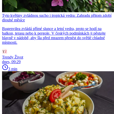
Tyto květiny zvládnou sucho i tropická vedra: Zahradu přitom zdobí
dlouhé měsíce
Bugenvilea zvládá přímé slunce a letní vedra, proto se hodí na
balkon, terasu nebo k pergole. V českých podmínkách ji pěstujte
hlavně v nádobě, aby šla před mrazem přenést do světlé chladné
místnosti.
Trendy Život
dnes, 09:29
3 min