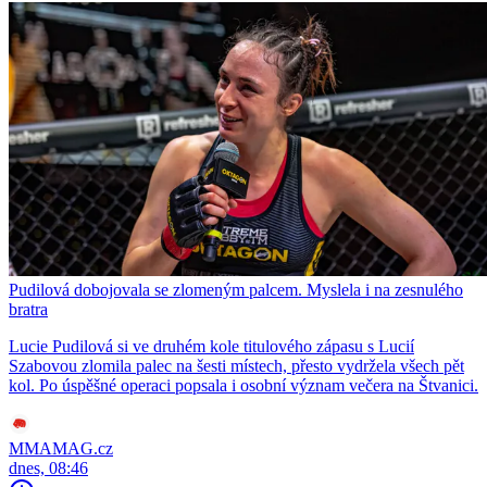
Pudilová dobojovala se zlomeným palcem. Myslela i na zesnulého
bratra
Lucie Pudilová si ve druhém kole titulového zápasu s Lucií
Szabovou zlomila palec na šesti místech, přesto vydržela všech pět
kol. Po úspěšné operaci popsala i osobní význam večera na Štvanici.
MMAMAG.cz
dnes, 08:46