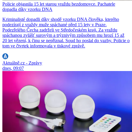
Policie objasnila 15 let starou vraždu bezdomovce. Pachatele
dopadla díky vzorku DNA
Kriminalisté dopadli díky shodě vzorku DNA člověka, kterého
podezírají z vraždy muže spáchané před 15 lety v Praze.
Podezřelého Čecha zadrželi ve Středočeském kraji. Za vraždu
spáchanou zvlášť surovým a trýznivým způsobem mu hrozí 15 až
20 let vězení, k činu se nepřiznal. Soud ho poslal do vazby. Policie o
tom ve čtvrtek informovala v tiskové zprávě.
Aktuálně.cz - Zprávy
dnes, 09:07