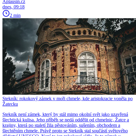
Aplausin.cz
dnes, 09:18
2 min
Stekník: rokokový zámek v moři chmele, kde aristokracie voněla po
Žatecku
Stekník není zámek, který by stál mimo okolní svět jako uzavřená
šlechtická kulisa. Jeho příběh se nedá oddělit od chmelnic, Žatce a
krajiny, která po staletí žila pěstováním, sušením, obchodem a
šlechtěním chmele. Právě proto se Stekník stal součástí světového