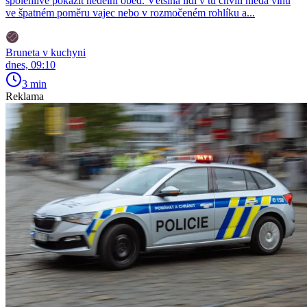
spolehlivě pokazit nedělní oběd. Většina lidí v tu chvíli hledá vinu
ve špatném poměru vajec nebo v rozmočeném rohlíku a...
Bruneta v kuchyni
dnes, 09:10
3 min
Reklama