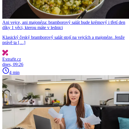
Ani vejce, ani majonéza: bramborový salát bude krémový i třetí den
díky 1 věci, kterou máte v lednici
Klasický český bramborový salát stojí na vejcích a majonéze. Jenže
právě ta […]
Extrafit.cz
dnes, 09:26
4 min