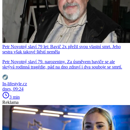
Petr Novotný slaví 79 let: Bavič 2x přežil svou vlastní smrt. Jeho
sestra však takové štěstí neměla
Petr Novotný slaví 79. narozeniny. Za úsměvem baviče se ale
skrývá rodinná tragédie, pád na dno zdraví i dva souboje se smrtí.
In-lifestyle.cz
dnes, 09:24
3 min
Reklama