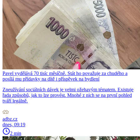
Pavel vydělává 70 tisíc měsíčně. Stát ho považuje za chudého a
posílá mu přídavky na dítě i příspěvek na bydlení
Zneužívání sociálních dávek je velmi ožehavým tématem. Existuje
řada způsobů, jak to lze provést. Mnohé z nich se na první pohled
tváří legálně.
adbz.cz
dnes, 09:19
2 min