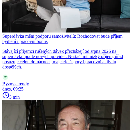
Superdávka mění podporu samoživitelů: Rozhodovat bude příjem,
bydlení i pracovní bonus
Stávající příjemci rušených dávek přecházejí od srpna 2026 na
superdávku podle nových pravidel. Nestačí mít nízký příjem, úřad
posuzuje celou domácnost, majetek, úspory i pracovní aktivitu
dospělých.
Byznys trendy
dnes, 09:25
3 min