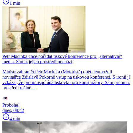
1 min
Petr Macinka chce pořádat tiskové konference pro „alternativní“
média. Sám z jejich prostředí pochází
Ministr zahraničí Petr Macinka (Motoristé) opět neumožnil
novinářce Zdislavě Pokorné vstup na tiskovou konferenci. S ironií jí
vzkázal, že pro ni uspořádá tiskovku pro konspirátory. Sám přitom z
prostředí reálné…
Proboha!
dnes, 08:42
4 min