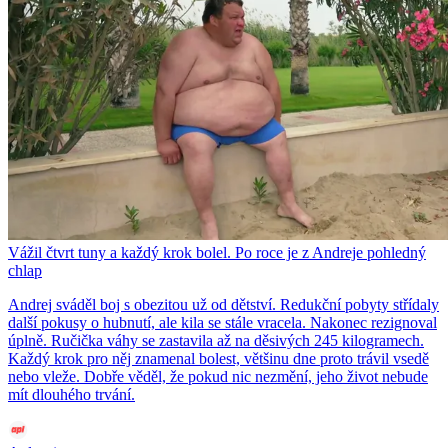
Vážil čtvrt tuny a každý krok bolel. Po roce je z Andreje pohledný
chlap
Andrej sváděl boj s obezitou už od dětství. Redukční pobyty střídaly
další pokusy o hubnutí, ale kila se stále vracela. Nakonec rezignoval
úplně. Ručička váhy se zastavila až na děsivých 245 kilogramech.
Každý krok pro něj znamenal bolest, většinu dne proto trávil vsedě
nebo vleže. Dobře věděl, že pokud nic nezmění, jeho život nebude
mít dlouhého trvání.