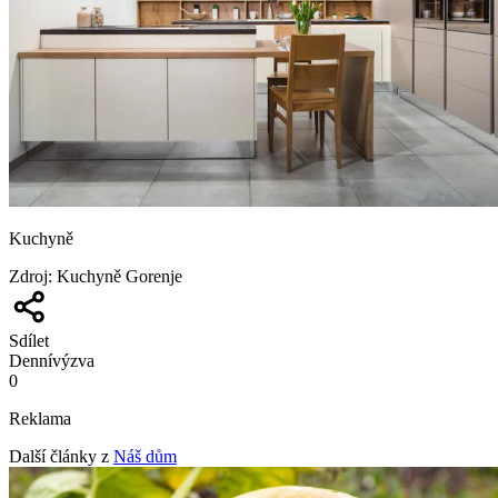
Kuchyně
Zdroj
:
Kuchyně Gorenje
Sdílet
Denní
výzva
0
Reklama
Další články z
Náš dům