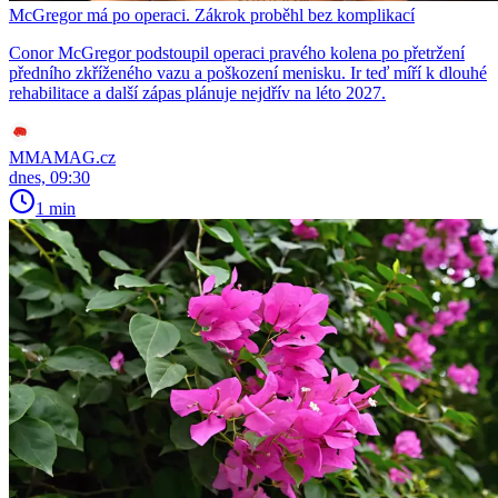
McGregor má po operaci. Zákrok proběhl bez komplikací
Conor McGregor podstoupil operaci pravého kolena po přetržení
předního zkříženého vazu a poškození menisku. Ir teď míří k dlouhé
rehabilitace a další zápas plánuje nejdřív na léto 2027.
MMAMAG.cz
dnes, 09:30
1 min