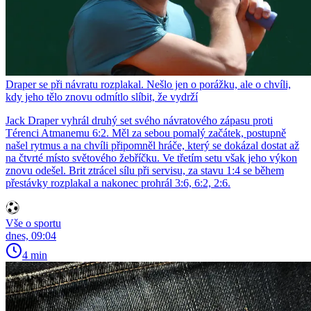
Draper se při návratu rozplakal. Nešlo jen o porážku, ale o chvíli,
kdy jeho tělo znovu odmítlo slíbit, že vydrží
Jack Draper vyhrál druhý set svého návratového zápasu proti
Térenci Atmanemu 6:2. Měl za sebou pomalý začátek, postupně
našel rytmus a na chvíli připomněl hráče, který se dokázal dostat až
na čtvrté místo světového žebříčku. Ve třetím setu však jeho výkon
znovu odešel. Brit ztrácel sílu při servisu, za stavu 1:4 se během
přestávky rozplakal a nakonec prohrál 3:6, 6:2, 2:6.
Vše o sportu
dnes, 09:04
4 min