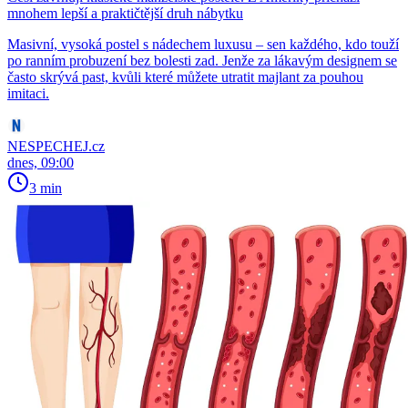
mnohem lepší a praktičtější druh nábytku
Masivní, vysoká postel s nádechem luxusu – sen každého, kdo touží
po ranním probuzení bez bolesti zad. Jenže za lákavým designem se
často skrývá past, kvůli které můžete utratit majlant za pouhou
imitaci.
NESPECHEJ.cz
dnes, 09:00
3 min