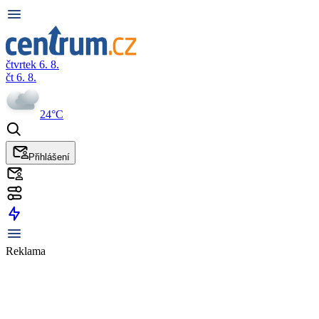
čtvrtek 6. 8.
čt 6. 8.
24°C
Přihlášení
Reklama