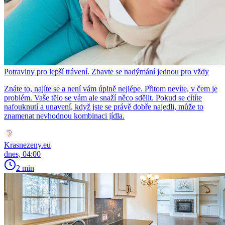
Potraviny pro lepší trávení. Zbavte se nadýmání jednou pro vždy
Znáte to, najíte se a není vám úplně nejlépe. Přitom nevíte, v čem je
problém. Vaše tělo se vám ale snaží něco sdělit. Pokud se cítíte
nafouknutí a unavení, když jste se právě dobře najedli, může to
znamenat nevhodnou kombinaci jídla.
Krasnezeny.eu
dnes, 04:00
2 min