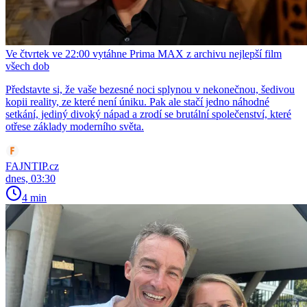
Ve čtvrtek ve 22:00 vytáhne Prima MAX z archivu nejlepší film
všech dob
Představte si, že vaše bezesné noci splynou v nekonečnou, šedivou
kopii reality, ze které není úniku. Pak ale stačí jedno náhodné
setkání, jediný divoký nápad a zrodí se brutální společenství, které
otřese základy moderního světa.
FAJNTIP.cz
dnes, 03:30
4 min