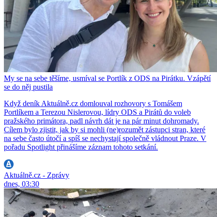
My se na sebe těšíme, usmíval se Portlík z ODS na Pirátku. Vzápětí
se do něj pustila
Když deník Aktuálně.cz domlouval rozhovory s Tomášem
Portlíkem a Terezou Nislerovou, lídry ODS a Pirátů do voleb
pražského primátora, padl návrh dát je na pár minut dohromady.
Cílem bylo zjistit, jak by si mohli (ne)rozumět zástupci stran, které
na sebe často útočí a spíš se nechystají společně vládnout Praze. V
pořadu Spotlight přinášíme záznam tohoto setkání.
Aktuálně.cz - Zprávy
dnes, 03:30