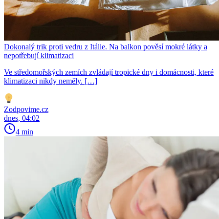
Dokonalý trik proti vedru z Itálie. Na balkon pověsí mokré látky a
nepotřebují klimatizaci
Ve středomořských zemích zvládají tropické dny i domácnosti, které
klimatizaci nikdy neměly. […]
Zodpovime.cz
dnes, 04:02
4 min