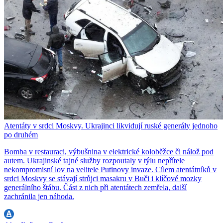
Atentáty v srdci Moskvy. Ukrajinci likvidují ruské generály jednoho
po druhém
Bomba v restauraci, výbušnina v elektrické koloběžce či nálož pod
autem. Ukrajinské tajné služby rozpoutaly v týlu nepřítele
nekompromisní lov na velitele Putinovy invaze. Cílem atentátníků v
srdci Moskvy se stávají strůjci masakru v Buči i klíčové mozky
generálního štábu. Část z nich při atentátech zemřela, další
zachránila jen náhoda.