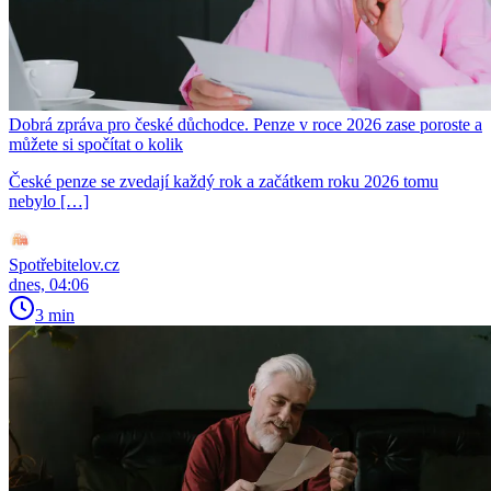
Dobrá zpráva pro české důchodce. Penze v roce 2026 zase poroste a
můžete si spočítat o kolik
České penze se zvedají každý rok a začátkem roku 2026 tomu
nebylo […]
Spotřebitelov.cz
dnes, 04:06
3 min