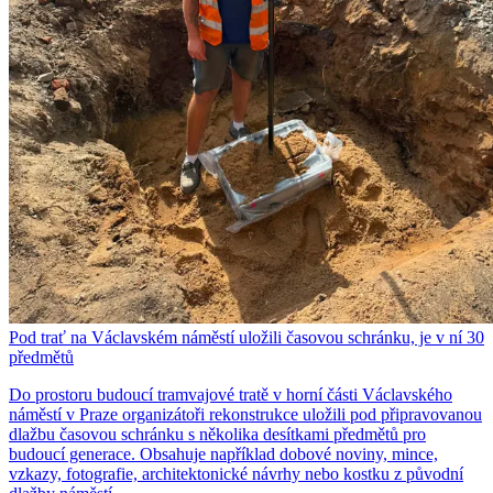
Pod trať na Václavském náměstí uložili časovou schránku, je v ní 30
předmětů
Do prostoru budoucí tramvajové tratě v horní části Václavského
náměstí v Praze organizátoři rekonstrukce uložili pod připravovanou
dlažbu časovou schránku s několika desítkami předmětů pro
budoucí generace. Obsahuje například dobové noviny, mince,
vzkazy, fotografie, architektonické návrhy nebo kostku z původní