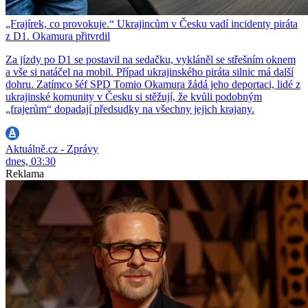
„Frajírek, co provokuje.“ Ukrajincům v Česku vadí incidenty piráta
z D1. Okamura přitvrdil
Za jízdy po D1 se postavil na sedačku, vykláněl se střešním oknem
a vše si natáčel na mobil. Případ ukrajinského piráta silnic má další
dohru. Zatímco šéf SPD Tomio Okamura žádá jeho deportaci, lidé z
ukrajinské komunity v Česku si stěžují, že kvůli podobným
„frajerům“ dopadají předsudky na všechny jejich krajany.
Aktuálně.cz - Zprávy
dnes, 03:30
Reklama