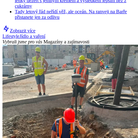
lehký dezert s jemným krémem a výsledkem lepším než z
cukrárny
Tady letový řád neřídí věž, ale oceán. Na ranveji na Barře
přistanete jen za odlivu
Zobrazit více
Lifestyle
Jídlo a vaření
Vybrali jsme pro vás
Magazíny a zajímavosti