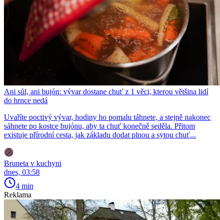
Ani sůl, ani bujón: vývar dostane chuť z 1 věci, kterou většina lidí
do hrnce nedá
Uvaříte poctivý vývar, hodiny ho pomalu táhnete, a stejně nakonec
sáhnete po kostce bujónu, aby ta chuť konečně seděla. Přitom
existuje přírodní cesta, jak základu dodat plnou a sytou chuť...
Bruneta v kuchyni
dnes, 03:58
4 min
Reklama