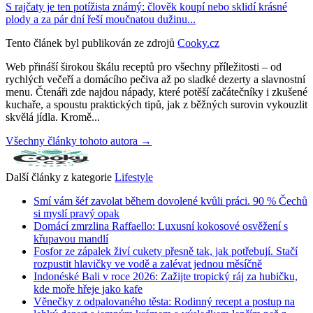
S rajčaty je ten potížista známý: člověk koupí nebo sklidí krásné
plody a za pár dní řeší moučnatou dužinu...
Tento článek byl publikován ze zdrojů
Cooky.cz
Web přináší širokou škálu receptů pro všechny příležitosti – od
rychlých večeří a domácího pečiva až po sladké dezerty a slavnostní
menu. Čtenáři zde najdou nápady, které potěší začátečníky i zkušené
kuchaře, a spoustu praktických tipů, jak z běžných surovin vykouzlit
skvělá jídla. Kromě...
Všechny články tohoto autora →
Další články z kategorie
Lifestyle
Smí vám šéf zavolat během dovolené kvůli práci. 90 % Čechů
si myslí pravý opak
Domácí zmrzlina Raffaello: Luxusní kokosové osvěžení s
křupavou mandlí
Fosfor ze zápalek živí cukety přesně tak, jak potřebují. Stačí
rozpustit hlavičky ve vodě a zalévat jednou měsíčně
Indonéské Bali v roce 2026: Zažijte tropický ráj za hubičku,
kde moře hřeje jako kafe
Věnečky z odpalovaného těsta: Rodinný recept a postup na