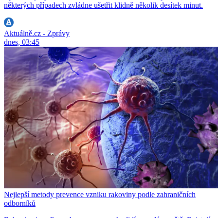
některých případech zvládne ušetřit klidně několik desítek minut.
Aktuálně.cz - Zprávy
dnes, 03:45
Nejlepší metody prevence vzniku rakoviny podle zahraničních
odborníků