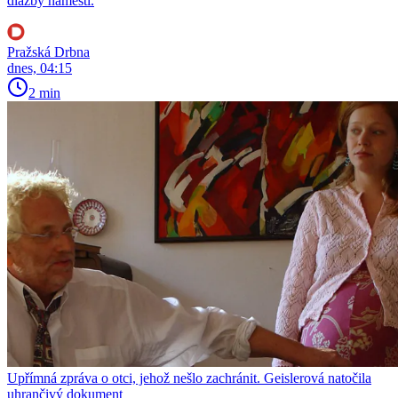
dlažby náměstí.
Pražská Drbna
dnes, 04:15
2 min
Upřímná zpráva o otci, jehož nešlo zachránit. Geislerová natočila
uhrančivý dokument