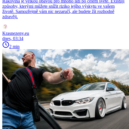
Rakovina je velkou obavou pro mnoho lidí po celém světě. Existují
způsoby, kterými můžete snížit riziko jejího výskytu ve vašem
životě. Samozřejmě vám nic nezaručí, ale budete žít rozhodně
zdravěji.
Krasnezeny.eu
dnes, 03:34
2 min