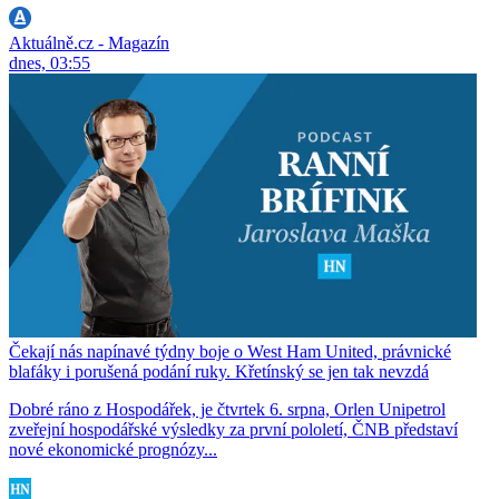
Aktuálně.cz - Magazín
dnes, 03:55
Čekají nás napínavé týdny boje o West Ham United, právnické
blafáky i porušená podání ruky. Křetínský se jen tak nevzdá
Dobré ráno z Hospodářek, je čtvrtek 6. srpna, Orlen Unipetrol
zveřejní hospodářské výsledky za první pololetí, ČNB představí
nové ekonomické prognózy...