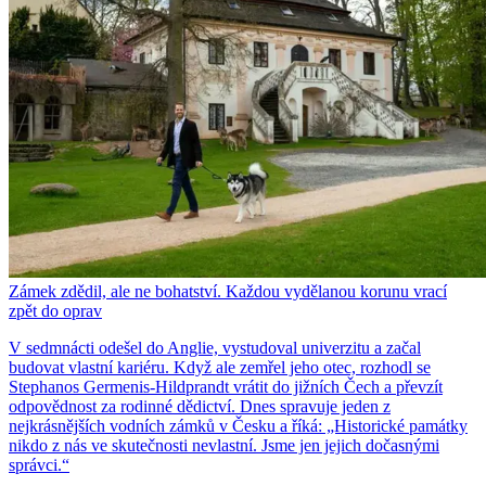
Zámek zdědil, ale ne bohatství. Každou vydělanou korunu vrací
zpět do oprav
V sedmnácti odešel do Anglie, vystudoval univerzitu a začal
budovat vlastní kariéru. Když ale zemřel jeho otec, rozhodl se
Stephanos Germenis-Hildprandt vrátit do jižních Čech a převzít
odpovědnost za rodinné dědictví. Dnes spravuje jeden z
nejkrásnějších vodních zámků v Česku a říká: „Historické památky
nikdo z nás ve skutečnosti nevlastní. Jsme jen jejich dočasnými
správci.“