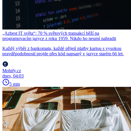
„Azbest IT světa“: 70 % světových transakcí běží na
programovacím jazyce z roku 1959. Nikdo ho neumí nahradit
Každý výběr z bankomatu, každé přijetí platby kartou s vysokou
pravděpodobností projde přes kód napsaný v jazyce starém 66 let.
Mobify.cz
dnes, 04:03
5 min