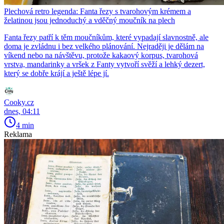
Plechová retro legenda: Fanta řezy s tvarohovým krémem a
želatinou jsou jednoduchý a vděčný moučník na plech
Fanta řezy patří k těm moučníkům, které vypadají slavnostně, ale
doma je zvládnu i bez velkého plánování. Nejraději je dělám na
víkend nebo na návštěvu, protože kakaový korpus, tvarohová
vrstva, mandarinky a vršek z Fanty vytvoří svěží a lehký dezert,
který se dobře krájí a ještě lépe jí.
Cooky.cz
dnes, 04:11
4 min
Reklama