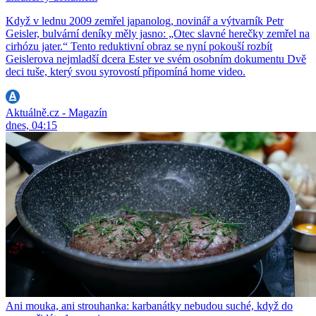
Když v lednu 2009 zemřel japanolog, novinář a výtvarník Petr
Geisler, bulvární deníky měly jasno: „Otec slavné herečky zemřel na
cirhózu jater.“ Tento reduktivní obraz se nyní pokouší rozbít
Geislerova nejmladší dcera Ester ve svém osobním dokumentu Dvě
deci tuše, který svou syrovostí připomíná home video.
Aktuálně.cz - Magazín
dnes, 04:15
Ani mouka, ani strouhanka: karbanátky nebudou suché, když do