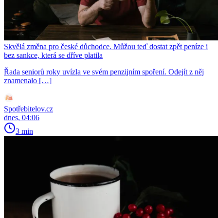
Skvělá změna pro české důchodce. Můžou teď dostat zpět peníze i
bez sankce, která se dříve platila
Řada seniorů roky uvízla ve svém penzijním spoření. Odejít z něj
znamenalo […]
Spotřebitelov.cz
dnes, 04:06
3 min