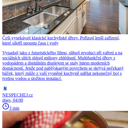
Češi vysekávají klasické kuchyňské dřezy. Pořizují lepší zařízení,
které ušetří spoustu času i vody
Vypadají jako z futuristického filmu, slibují revoluci při vaření a na
sociálních sítích sbírají miliony zhlédnutí. Multifunkční dřezy s
vodopádem a digitálním displejem se staly hitem moderních
domácností. Jenže pod nablýskaným povrchem se skrývá nečekaný
háček, který může z vaší vysněné kuchyně udělat nekonečný boj s
tvrdou vodou a složitou instalací.
NESPECHEJ.cz
dnes, 04:00
3 min