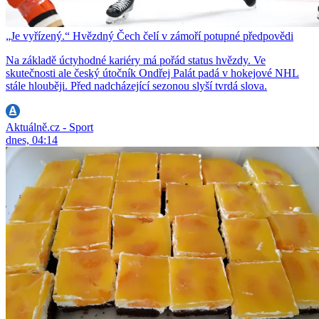
„Je vyřízený.“ Hvězdný Čech čelí v zámoří potupné předpovědi
Na základě úctyhodné kariéry má pořád status hvězdy. Ve
skutečnosti ale český útočník Ondřej Palát padá v hokejové NHL
stále hlouběji. Před nadcházející sezonou slyší tvrdá slova.
Aktuálně.cz - Sport
dnes, 04:14