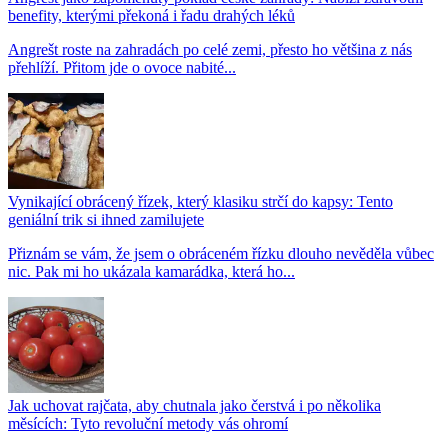
benefity, kterými překoná i řadu drahých léků
Angrešt roste na zahradách po celé zemi, přesto ho většina z nás
přehlíží. Přitom jde o ovoce nabité...
Vynikající obrácený řízek, který klasiku strčí do kapsy: Tento
geniální trik si ihned zamilujete
Přiznám se vám, že jsem o obráceném řízku dlouho nevěděla vůbec
nic. Pak mi ho ukázala kamarádka, která ho...
Jak uchovat rajčata, aby chutnala jako čerstvá i po několika
měsících: Tyto revoluční metody vás ohromí