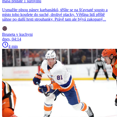
masa přidáte 1 surovinu
Usmažíte plnou pánev karbanátků, těšíte se na šťavnaté sousto a
místo toho koušete do suché, drolivé placky. Většina lidí příště
sáhne po další hrsti strouhanky. Právě tam ale bývá zakopaný...
Bruneta v kuchyni
dnes, 04:14
4 min