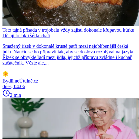
Tato tajná přísada v trojobalu vždy zajistí dokonale křupavou kůrku.
Dělají to tak i šéfkuchaři
Smažený řízek v dokonalé krustě patří mezi nejoblíbenější česká
jídla. Naučte se ho připravit tak, aby se doslova rozplýval na jazyku.
Řízek se obvykle řadí mezi jídla, jejichž přípravu zvládne i kuchař
začátečník. Vězte ale,...
BydlímeÚtulně.cz
dnes, 04:06
2 min