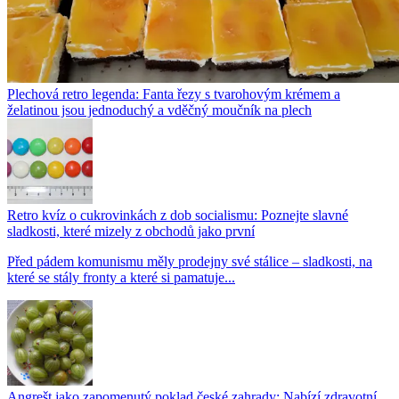
Plechová retro legenda: Fanta řezy s tvarohovým krémem a
želatinou jsou jednoduchý a vděčný moučník na plech
Retro kvíz o cukrovinkách z dob socialismu: Poznejte slavné
sladkosti, které mizely z obchodů jako první
Před pádem komunismu měly prodejny své stálice – sladkosti, na
které se stály fronty a které si pamatuje...
Angrešt jako zapomenutý poklad české zahrady: Nabízí zdravotní