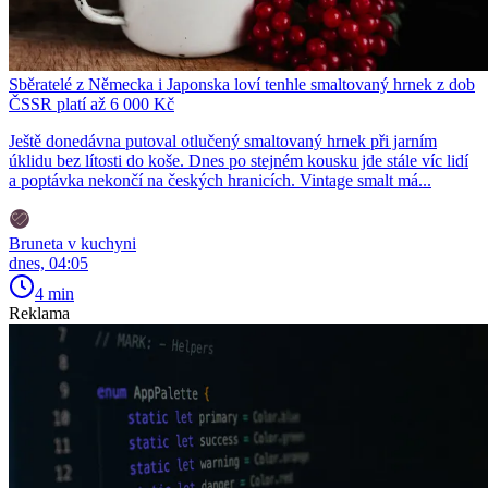
Sběratelé z Německa i Japonska loví tenhle smaltovaný hrnek z dob
ČSSR platí až 6 000 Kč
Ještě donedávna putoval otlučený smaltovaný hrnek při jarním
úklidu bez lítosti do koše. Dnes po stejném kousku jde stále víc lidí
a poptávka nekončí na českých hranicích. Vintage smalt má...
Bruneta v kuchyni
dnes, 04:05
4 min
Reklama