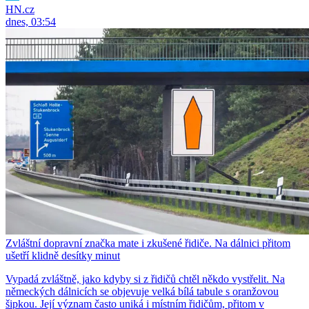
HN.cz
dnes, 03:54
Zvláštní dopravní značka mate i zkušené řidiče. Na dálnici přitom
ušetří klidně desítky minut
Vypadá zvláštně, jako kdyby si z řidičů chtěl někdo vystřelit. Na
německých dálnicích se objevuje velká bílá tabule s oranžovou
šipkou. Její význam často uniká i místním řidičům, přitom v