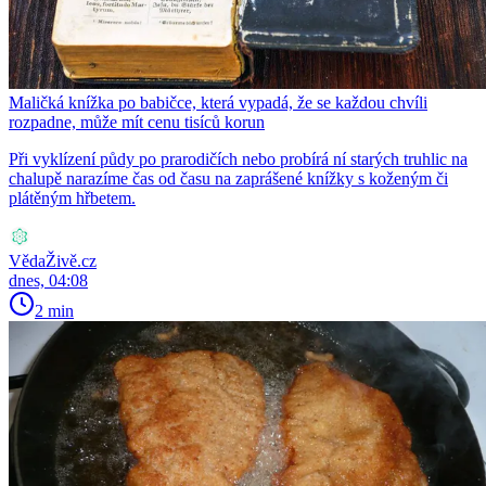
Maličká knížka po babičce, která vypadá, že se každou chvíli
rozpadne, může mít cenu tisíců korun
Při vyklízení půdy po prarodičích nebo probírá ní starých truhlic na
chalupě narazíme čas od času na zaprášené knížky s koženým či
plátěným hřbetem.
VědaŽivě.cz
dnes, 04:08
2 min