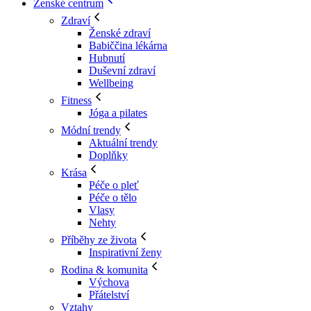
Ženské centrum
Zdraví
Ženské zdraví
Babiččina lékárna
Hubnutí
Duševní zdraví
Wellbeing
Fitness
Jóga a pilates
Módní trendy
Aktuální trendy
Doplňky
Krása
Péče o pleť
Péče o tělo
Vlasy
Nehty
Příběhy ze života
Inspirativní ženy
Rodina & komunita
Výchova
Přátelství
Vztahy