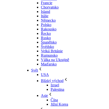
Francie
Chorvatsko
Island
Itálie
Německo
Polsko
Rakousko
Řecko
Rusko
Španělsko
Švédsko
Velká Británie
Rumunsko
Válka na Ukrajině
Maďarsko
Svět
USA
Blízký východ
Izrael
Palestina
Asie
Čína
Jižní Korea