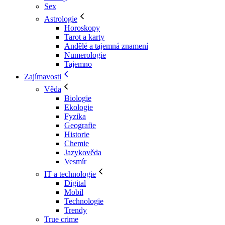
Sex
Astrologie
Horoskopy
Tarot a karty
Andělé a tajemná znamení
Numerologie
Tajemno
Zajímavosti
Věda
Biologie
Ekologie
Fyzika
Geografie
Historie
Chemie
Jazykověda
Vesmír
IT a technologie
Digital
Mobil
Technologie
Trendy
True crime