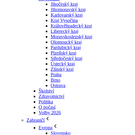
Jihočeský kraj
Jihomoravský kraj
Karlovarský kraj
Kraj Vysočina
Králověhradecký kraj
Liberecký kraj
Moravskoslezský kraj
Olomoucký kraj
Pardubický kraj
Plzeňský kraj
Středočeský kraj
Ústecký kraj
Zlínský kraj
Praha
Brno
Ostrava
Školství
Zdravotnictví
Politika
O počasí
Volby 2026
Zahraničí
Evropa
Slovensko