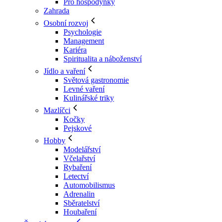
Pro hospodyňky
Zahrada
Osobní rozvoj
Psychologie
Management
Kariéra
Spiritualita a náboženství
Jídlo a vaření
Světová gastronomie
Levné vaření
Kulinářské triky
Mazlíčci
Kočky
Pejskové
Hobby
Modelářství
Včelařství
Rybaření
Letectví
Automobilismus
Adrenalin
Sběratelství
Houbaření