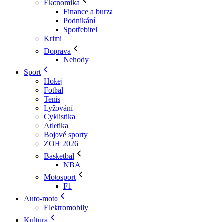
Ekonomika
Finance a burza
Podnikání
Spotřebitel
Krimi
Doprava
Nehody
Sport
Hokej
Fotbal
Tenis
Lyžování
Cyklistika
Atletika
Bojové sporty
ZOH 2026
Basketbal
NBA
Motosport
F1
Auto-moto
Elektromobily
Kultura