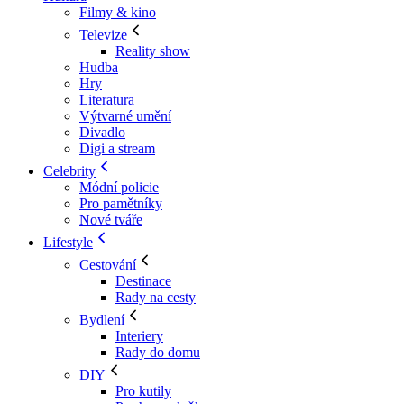
Filmy & kino
Televize
Reality show
Hudba
Hry
Literatura
Výtvarné umění
Divadlo
Digi a stream
Celebrity
Módní policie
Pro pamětníky
Nové tváře
Lifestyle
Cestování
Destinace
Rady na cesty
Bydlení
Interiery
Rady do domu
DIY
Pro kutily