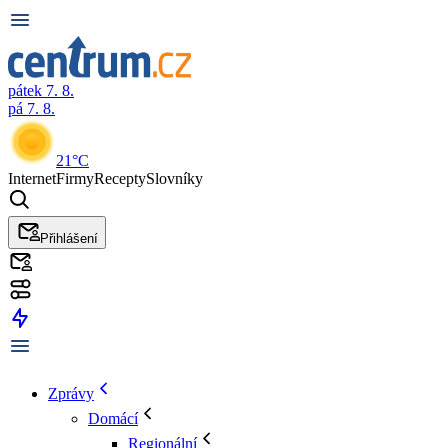
pátek 7. 8.
pá 7. 8.
21°C
Internet
Firmy
Recepty
Slovníky
Přihlášení
Zprávy
Domácí
Regionální