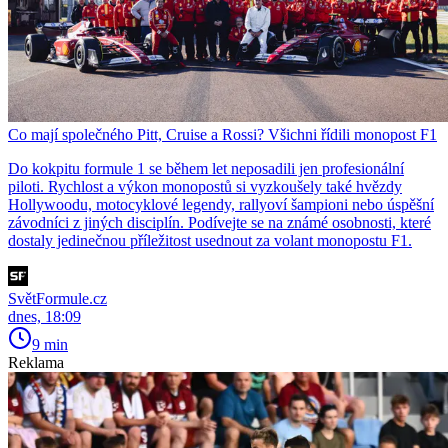
Co mají společného Pitt, Cruise a Rossi? Všichni řídili monopost F1
Do kokpitu formule 1 se během let neposadili jen profesionální
piloti. Rychlost a výkon monopostů si vyzkoušely také hvězdy
Hollywoodu, motocyklové legendy, rallyoví šampioni nebo úspěšní
závodníci z jiných disciplín. Podívejte se na známé osobnosti, které
dostaly jedinečnou příležitost usednout za volant monopostu F1.
SvětFormule.cz
dnes, 18:09
9 min
Reklama