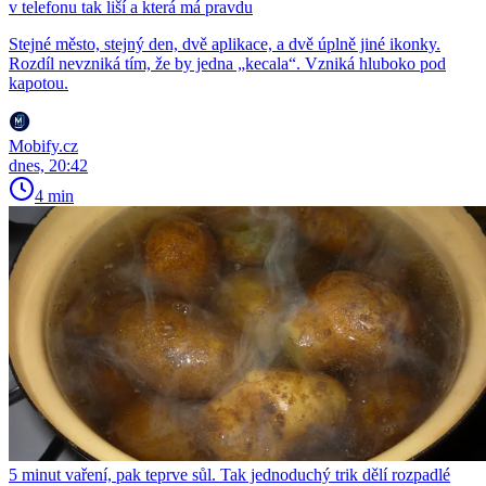
v telefonu tak liší a která má pravdu
Stejné město, stejný den, dvě aplikace, a dvě úplně jiné ikonky.
Rozdíl nevzniká tím, že by jedna „kecala“. Vzniká hluboko pod
kapotou.
Mobify.cz
dnes, 20:42
4 min
5 minut vaření, pak teprve sůl. Tak jednoduchý trik dělí rozpadlé