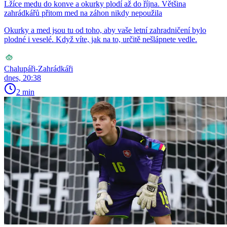
Lžíce medu do konve a okurky plodí až do října. Většina
zahrádkářů přitom med na záhon nikdy nepoužila
Okurky a med jsou tu od toho, aby vaše letní zahradničení bylo
plodné i veselé. Když víte, jak na to, určitě nešlápnete vedle.
Chalupáři-Zahrádkáři
dnes, 20:38
2 min