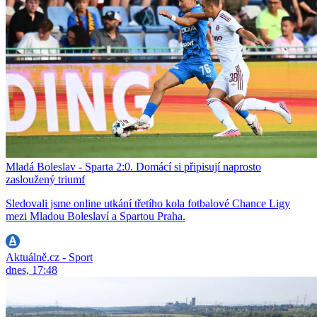
Mladá Boleslav - Sparta 2:0. Domácí si připisují naprosto
zasloužený triumf
Sledovali jsme online utkání třetího kola fotbalové Chance Ligy
mezi Mladou Boleslaví a Spartou Praha.
Aktuálně.cz - Sport
dnes, 17:48