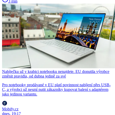
3 min
Nabíječku už v krabici notebooku nenajdete. EU donutila výrobce
změnit pravidla, od dubna jedině za své
Pro notebooky prodávané v EU platí povinnost nabíjení přes USB-
C, a výrobci už nesmí nutit zákazníky kupovat balení s adaptérem
jako jedinou variantu.
Mobify.cz
dnes, 19:17