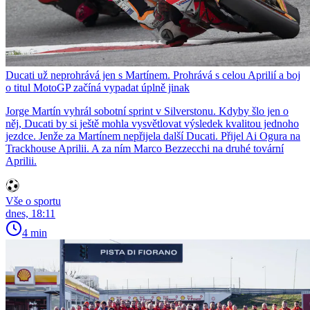
Ducati už neprohrává jen s Martínem. Prohrává s celou Aprilií a boj
o titul MotoGP začíná vypadat úplně jinak
Jorge Martín vyhrál sobotní sprint v Silverstonu. Kdyby šlo jen o
něj, Ducati by si ještě mohla vysvětlovat výsledek kvalitou jednoho
jezdce. Jenže za Martínem nepřijela další Ducati. Přijel Ai Ogura na
Trackhouse Aprilii. A za ním Marco Bezzecchi na druhé tovární
Aprilii.
Vše o sportu
dnes, 18:11
4 min