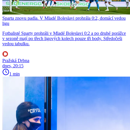
Sparta znovu padla. V Mladé Boleslavi prohrála 0:2, domácí vedou
ligu
Fotbalisté Sparty prohráli v Mladé Boleslavi 0:2 a po druhé porážce
v sezoně mají po třech ligových kolech pouze tři body. Středočeši
vedou tabulku.
Pražská Drbna
dnes, 20:15
1 min