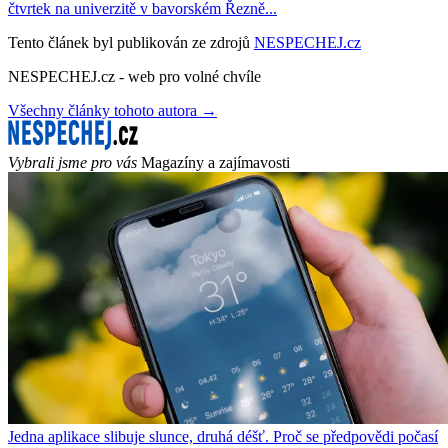
čtvrtek na univerzitě v bavorském Řezně...
Tento článek byl publikován ze zdrojů
NESPECHEJ.cz
NESPECHEJ.cz - web pro volné chvíle
Všechny články tohoto autora →
Vybrali jsme pro vás
Magazíny a zajímavosti
Jedna aplikace slibuje slunce, druhá déšť. Proč se předpovědi počasí