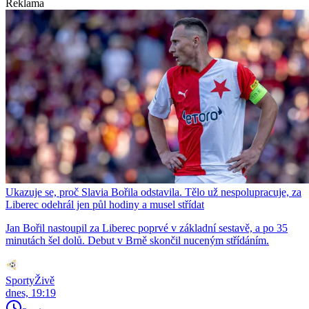
Reklama
Ukazuje se, proč Slavia Bořila odstavila. Tělo už nespolupracuje, za
Liberec odehrál jen půl hodiny a musel střídat
Jan Bořil nastoupil za Liberec poprvé v základní sestavě, a po 35
minutách šel dolů. Debut v Brně skončil nuceným střídáním.
SportyŽivě
dnes, 19:19