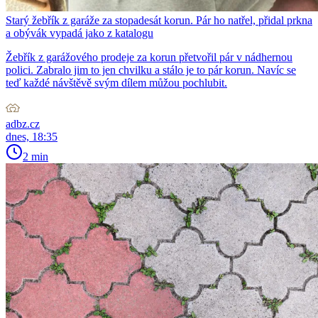
Starý žebřík z garáže za stopadesát korun. Pár ho natřel, přidal prkna
a obývák vypadá jako z katalogu
Žebřík z garážového prodeje za korun přetvořil pár v nádhernou
polici. Zabralo jim to jen chvilku a stálo je to pár korun. Navíc se
teď každé návštěvě svým dílem můžou pochlubit.
adbz.cz
dnes, 18:35
2 min