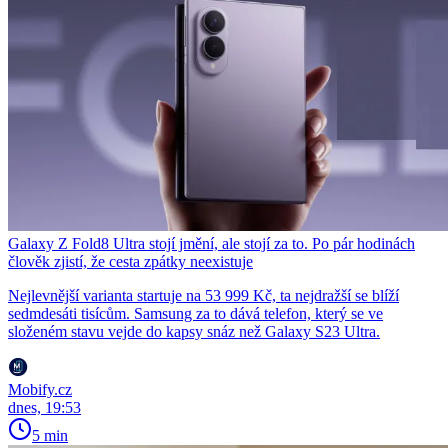
Galaxy Z Fold8 Ultra stojí jmění, ale stojí za to. Po pár hodinách
člověk zjistí, že cesta zpátky neexistuje
Nejlevnější varianta startuje na 53 999 Kč, ta nejdražší se blíží
sedmdesáti tisícům. Samsung za to dává telefon, který se ve
složeném stavu vejde do kapsy snáz než Galaxy S23 Ultra.
Mobify.cz
dnes, 19:53
5 min