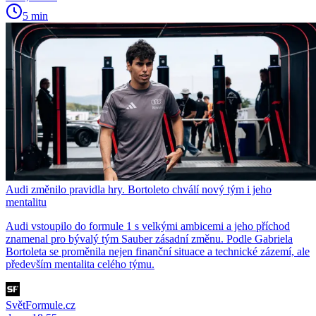
5 min
Audi změnilo pravidla hry. Bortoleto chválí nový tým i jeho
mentalitu
Audi vstoupilo do formule 1 s velkými ambicemi a jeho příchod
znamenal pro bývalý tým Sauber zásadní změnu. Podle Gabriela
Bortoleta se proměnila nejen finanční situace a technické zázemí, ale
především mentalita celého týmu.
SvětFormule.cz