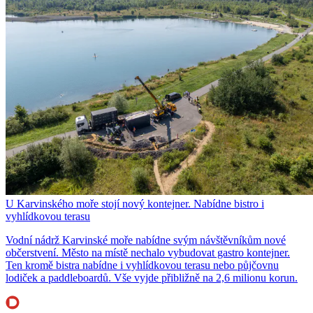
U Karvinského moře stojí nový kontejner. Nabídne bistro i
vyhlídkovou terasu
Vodní nádrž Karvinské moře nabídne svým návštěvníkům nové
občerstvení. Město na místě nechalo vybudovat gastro kontejner.
Ten kromě bistra nabídne i vyhlídkovou terasu nebo půjčovnu
lodiček a paddleboardů. Vše vyjde přibližně na 2,6 milionu korun.