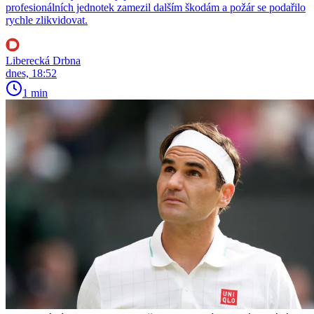
profesionálních jednotek zamezil dalším škodám a požár se podařilo
rychle zlikvidovat.
Liberecká Drbna
dnes, 18:52
1 min