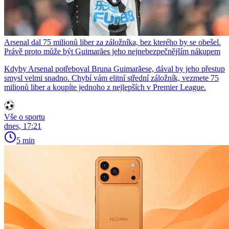
Arsenal dal 75 milionů liber za záložníka, bez kterého by se obešel.
Právě proto může být Guimarães jeho nejnebezpečnějším nákupem
Kdyby Arsenal potřeboval Bruna Guimarãese, dával by jeho přestup
smysl velmi snadno. Chybí vám elitní střední záložník, vezmete 75
milionů liber a koupíte jednoho z nejlepších v Premier League.
Vše o sportu
dnes, 17:21
5 min