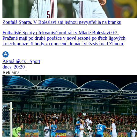
Zoufalá Sparta. V Boleslavi ani jednou nevystřelila na branku
Fotbalisté Sparty překvapivě prohráli v Mladé Boleslavi 0:2.
Pražané mají po druhé porážce v nové sezoně po třech ligových
kolech pouze tři body za upocené domácí vítězství nad Zlínem.
Aktuálně.cz - Sport
dnes, 20:20
Reklama