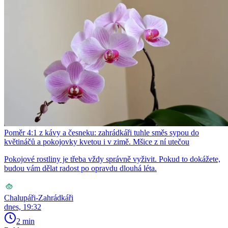
Poměr 4:1 z kávy a česneku: zahrádkáři tuhle směs sypou do
květináčů a pokojovky kvetou i v zimě. Mšice z ní utečou
Pokojové rostliny je třeba vždy správně vyživit. Pokud to dokážete,
budou vám dělat radost po opravdu dlouhá léta.
Chalupáři-Zahrádkáři
dnes, 19:32
2 min