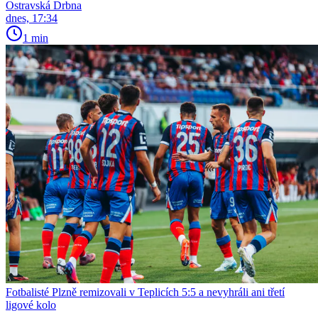
Ostravská Drbna
dnes, 17:34
1 min
Fotbalisté Plzně remizovali v Teplicích 5:5 a nevyhráli ani třetí
ligové kolo