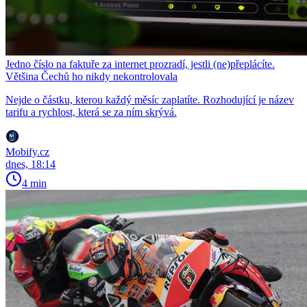
Jedno číslo na faktuře za internet prozradí, jestli (ne)přeplácíte.
Většina Čechů ho nikdy nekontrolovala
Nejde o částku, kterou každý měsíc zaplatíte. Rozhodující je název
tarifu a rychlost, která se za ním skrývá.
Mobify.cz
dnes, 18:14
4 min