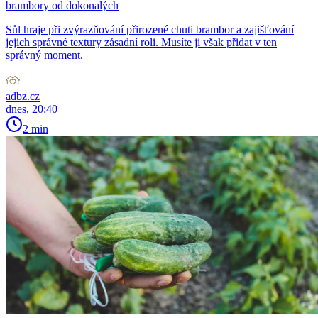
brambory od dokonalých
Sůl hraje při zvýrazňování přirozené chuti brambor a zajišťování
jejich správné textury zásadní roli. Musíte ji však přidat v ten
správný moment.
adbz.cz
dnes, 20:40
2 min