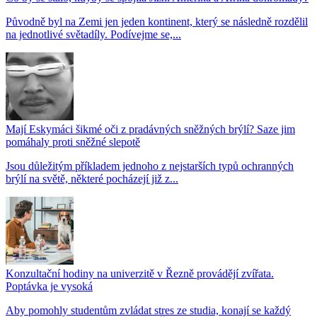
Původně byl na Zemi jen jeden kontinent, který se následně rozdělil
na jednotlivé světadíly. Podívejme se,...
Mají Eskymáci šikmé oči z pradávných sněžných brýlí? Saze jim
pomáhaly proti sněžné slepotě
Jsou důležitým příkladem jednoho z nejstarších typů ochranných
brýlí na světě, některé pocházejí již z...
Konzultační hodiny na univerzitě v Řezně provádějí zvířata.
Poptávka je vysoká
Aby pomohly studentům zvládat stres ze studia, konají se každý