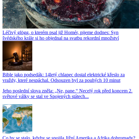
Léčivý glögg, o kterém psal již Homér, pijeme dodnes: Syn
švédského krále si ho objednal na svatbu rekordní množství
Bible jako podsedák: 14letý chlapec dostal elektrické křeslo za
vraždy, které nespáchal. Odsouzen byl za pouhých 10 minut
Jeho poslední slova zněla: „Ne, pane.“ Necelý rok před koncem 2.
světové války se stal ve Spojených státech...
Co by se stalo, kdyby se spojila Jižní Amerika a Afrika dohromady?