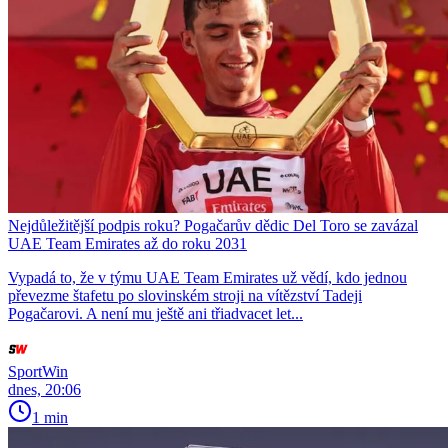
Nejdůležitější podpis roku? Pogačarův dědic Del Toro se zavázal
UAE Team Emirates až do roku 2031
Vypadá to, že v týmu UAE Team Emirates už vědí, kdo jednou
převezme štafetu po slovinském stroji na vítězství Tadeji
Pogačarovi. A není mu ještě ani třiadvacet let...
SportWin
dnes, 20:06
1 min