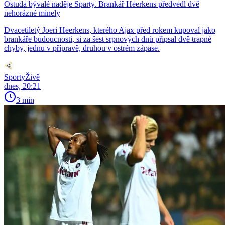
Ostuda bývalé naděje Sparty. Brankář Heerkens předvedl dvě
nehorázné minely
Dvacetiletý Joeri Heerkens, kterého Ajax před rokem kupoval jako
brankáře budoucnosti, si za šest srpnových dnů připsal dvě trapné
chyby, jednu v přípravě, druhou v ostrém zápase.
SportyŽivě
dnes, 20:21
3 min