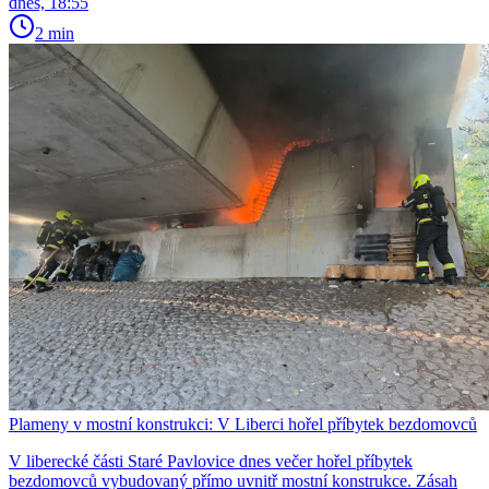
dnes, 18:55
2 min
Plameny v mostní konstrukci: V Liberci hořel příbytek bezdomovců
V liberecké části Staré Pavlovice dnes večer hořel příbytek
bezdomovců vybudovaný přímo uvnitř mostní konstrukce. Zásah