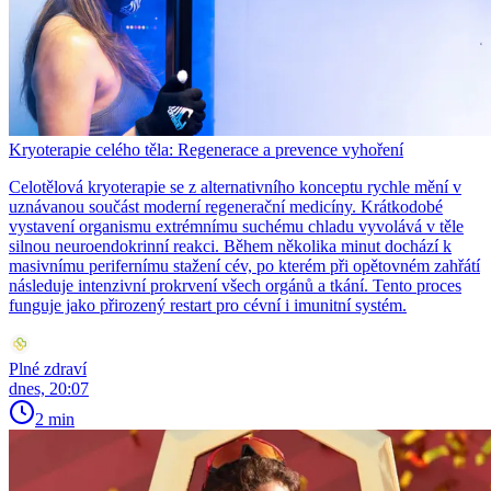
Kryoterapie celého těla: Regenerace a prevence vyhoření
Celotělová kryoterapie se z alternativního konceptu rychle mění v
uznávanou součást moderní regenerační medicíny. Krátkodobé
vystavení organismu extrémnímu suchému chladu vyvolává v těle
silnou neuroendokrinní reakci. Během několika minut dochází k
masivnímu perifernímu stažení cév, po kterém při opětovném zahřátí
následuje intenzivní prokrvení všech orgánů a tkání. Tento proces
funguje jako přirozený restart pro cévní i imunitní systém.
Plné zdraví
dnes, 20:07
2 min