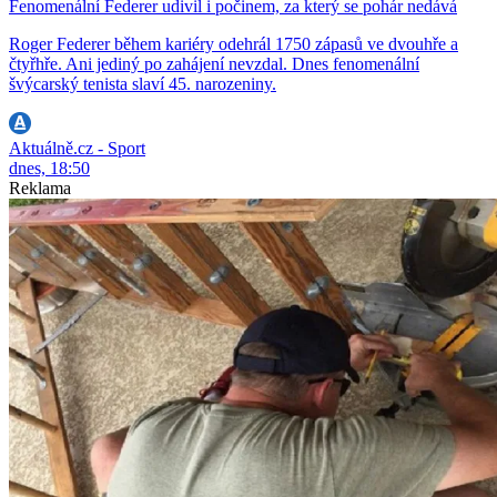
Fenomenální Federer udivil i počinem, za který se pohár nedává
Roger Federer během kariéry odehrál 1750 zápasů ve dvouhře a
čtyřhře. Ani jediný po zahájení nevzdal. Dnes fenomenální
švýcarský tenista slaví 45. narozeniny.
Aktuálně.cz - Sport
dnes, 18:50
Reklama