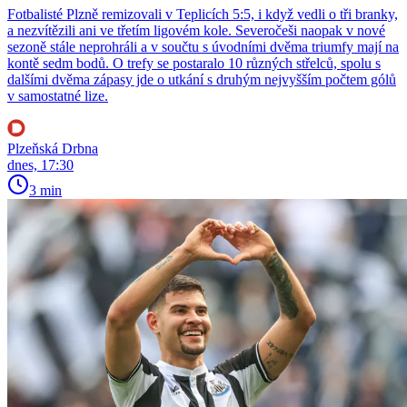
Fotbalisté Plzně remizovali v Teplicích 5:5, i když vedli o tři branky,
a nezvítězili ani ve třetím ligovém kole. Severočeši naopak v nové
sezoně stále neprohráli a v součtu s úvodními dvěma triumfy mají na
kontě sedm bodů. O trefy se postaralo 10 různých střelců, spolu s
dalšími dvěma zápasy jde o utkání s druhým nejvyšším počtem gólů
v samostatné lize.
Plzeňská Drbna
dnes, 17:30
3 min