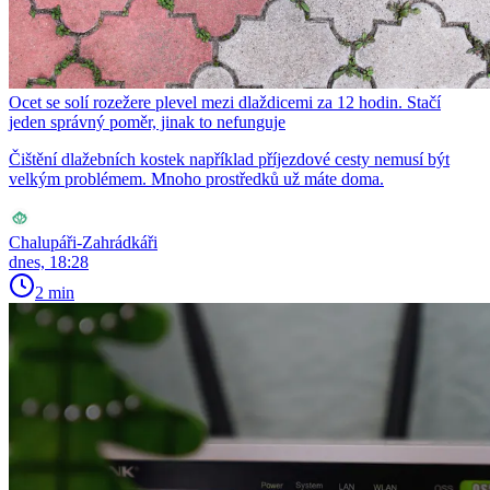
Ocet se solí rozežere plevel mezi dlaždicemi za 12 hodin. Stačí
jeden správný poměr, jinak to nefunguje
Čištění dlažebních kostek například příjezdové cesty nemusí být
velkým problémem. Mnoho prostředků už máte doma.
Chalupáři-Zahrádkáři
dnes, 18:28
2 min