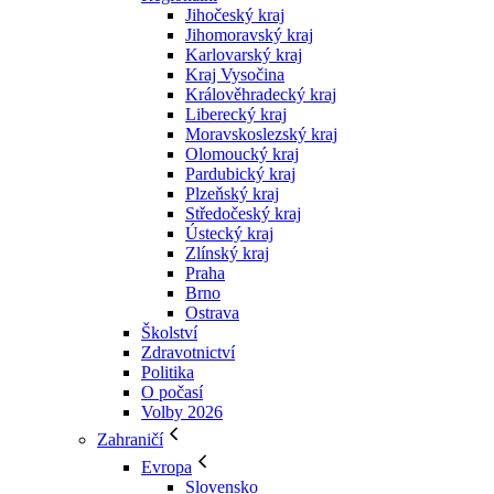
Jihočeský kraj
Jihomoravský kraj
Karlovarský kraj
Kraj Vysočina
Králověhradecký kraj
Liberecký kraj
Moravskoslezský kraj
Olomoucký kraj
Pardubický kraj
Plzeňský kraj
Středočeský kraj
Ústecký kraj
Zlínský kraj
Praha
Brno
Ostrava
Školství
Zdravotnictví
Politika
O počasí
Volby 2026
Zahraničí
Evropa
Slovensko