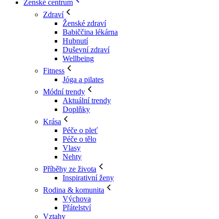
Ženské centrum
Zdraví
Ženské zdraví
Babiččina lékárna
Hubnutí
Duševní zdraví
Wellbeing
Fitness
Jóga a pilates
Módní trendy
Aktuální trendy
Doplňky
Krása
Péče o pleť
Péče o tělo
Vlasy
Nehty
Příběhy ze života
Inspirativní ženy
Rodina & komunita
Výchova
Přátelství
Vztahy