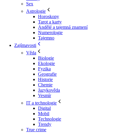
Sex
Astrologie
Horoskopy
Tarot a karty
Andělé a tajemná znamení
Numerologie
Tajemno
Zajímavosti
Věda
Biologie
Ekologie
Fyzika
Geografie
Historie
Chemie
Jazykověda
Vesmír
IT a technologie
Digital
Mobil
Technologie
Trendy
True crime