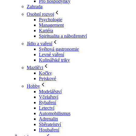
Pro hospodyňky
Zahrada
Osobní rozvoj
Psychologie
Management
Kariéra
Spiritualita a náboženství
Jídlo a vaření
Světová gastronomie
Levné vaření
Kulinářské triky
Mazlíčci
Kočky
Pejskové
Hobby
Modelářství
Včelařství
Rybaření
Letectví
Automobilismus
Adrenalin
Sběratelství
Houbaření