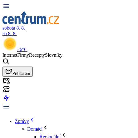
sobota 8. 8.
so 8. 8.
26°C
Internet
Firmy
Recepty
Slovníky
Přihlášení
Zprávy
Domácí
Regionální