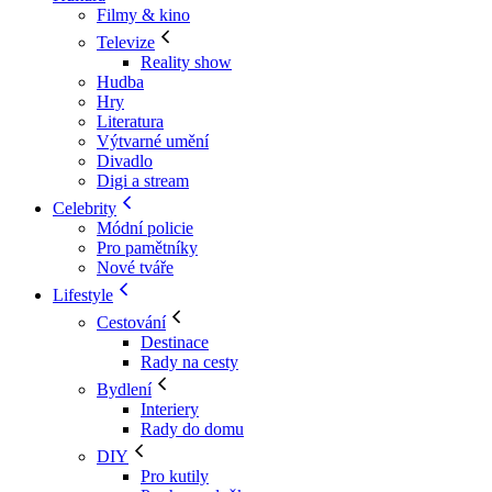
Filmy & kino
Televize
Reality show
Hudba
Hry
Literatura
Výtvarné umění
Divadlo
Digi a stream
Celebrity
Módní policie
Pro pamětníky
Nové tváře
Lifestyle
Cestování
Destinace
Rady na cesty
Bydlení
Interiery
Rady do domu
DIY
Pro kutily