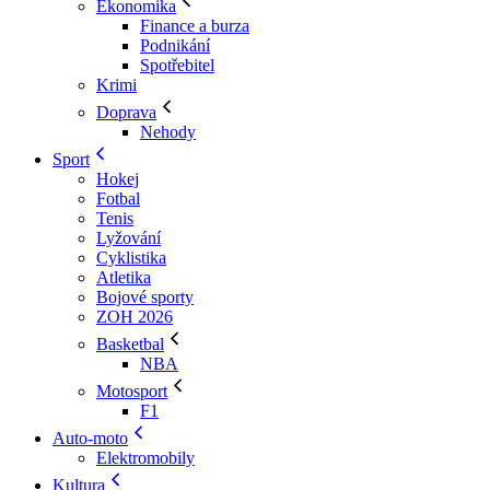
Ekonomika
Finance a burza
Podnikání
Spotřebitel
Krimi
Doprava
Nehody
Sport
Hokej
Fotbal
Tenis
Lyžování
Cyklistika
Atletika
Bojové sporty
ZOH 2026
Basketbal
NBA
Motosport
F1
Auto-moto
Elektromobily
Kultura