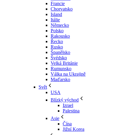
Francie
Chorvatsko
Island
Itálie
Německo
Polsko
Rakousko
Řecko
Rusko
Španělsko
Švédsko
Velká Británie
Rumunsko
Válka na Ukrajině
Maďarsko
Svět
USA
Blízký východ
Izrael
Palestina
Asie
Čína
Jižní Korea