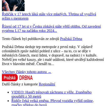
Řidičák v 17 letech láká stále více mladých. Třetina už využívá
režim s mentorem
Řízení od 17 let si v Česku získává stále větší oblibu. Od zavedení
systému L17 na začátku roku 2024...
Tento článek byl publikován ze zdrojů
Pražská Drbna
Pražská Drbna sleduje tep metropole z první ruky. V záplavě
celostátních zpráv nabízí pohled z ulice – na to, co se děje v
městských částech, mezi lidmi, v dopravě, na radnici i v kultuře.
Neřeší jen velké kauzy, ale i malé události, které utvářejí každodenní
život v hlavním městě. Čtenáři tu...
Všechny články tohoto autora →
Další články z kategorie
Regionální
VIDEO: Hasiči trénovali záchranu z věže. Zraněného
spouštěli z 50 metrů
Řidiče čeká velká změna. Převod vozidla vyřídí online,
značky přijdou do boxů