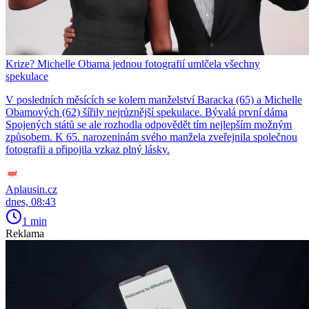
Krize? Michelle Obama jednou fotografií umlčela všechny
spekulace
V posledních měsících se kolem manželství Baracka (65) a Michelle
Obamových (62) šířily nejrůznější spekulace. Bývalá první dáma
Spojených států se ale rozhodla odpovědět tím nejlepším možným
způsobem. K 65. narozeninám svého manžela zveřejnila společnou
fotografii a připojila vzkaz plný lásky.
Aplausin.cz
dnes, 08:43
1 min
Reklama