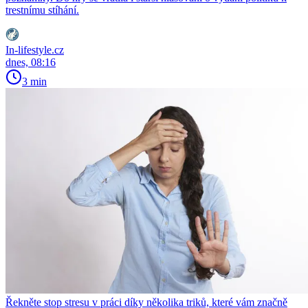
trestnímu stíhání.
In-lifestyle.cz
dnes, 08:16
3 min
Řekněte stop stresu v práci díky několika triků, které vám značně