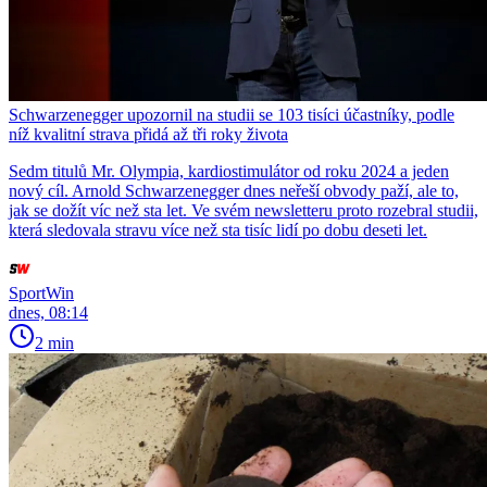
Schwarzenegger upozornil na studii se 103 tisíci účastníky, podle
níž kvalitní strava přidá až tři roky života
Sedm titulů Mr. Olympia, kardiostimulátor od roku 2024 a jeden
nový cíl. Arnold Schwarzenegger dnes neřeší obvody paží, ale to,
jak se dožít víc než sta let. Ve svém newsletteru proto rozebral studii,
která sledovala stravu více než sta tisíc lidí po dobu deseti let.
SportWin
dnes, 08:14
2 min