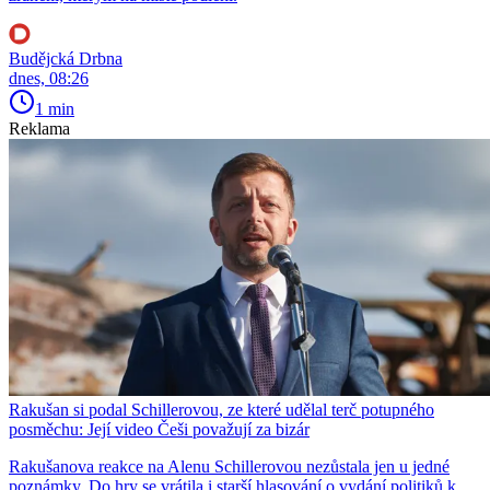
Budějcká Drbna
dnes, 08:26
1 min
Reklama
Rakušan si podal Schillerovou, ze které udělal terč potupného
posměchu: Její video Češi považují za bizár
Rakušanova reakce na Alenu Schillerovou nezůstala jen u jedné
poznámky. Do hry se vrátila i starší hlasování o vydání politiků k