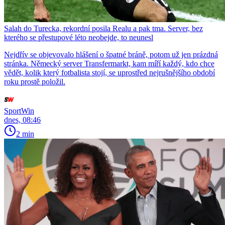
Salah do Turecka, rekordní posila Realu a pak tma. Server, bez
kterého se přestupové léto neobejde, to neunesl
Nejdřív se objevovalo hlášení o špatné bráně, potom už jen prázdná
stránka. Německý server Transfermarkt, kam míří každý, kdo chce
vědět, kolik který fotbalista stojí, se uprostřed nejrušnějšího období
roku prostě položil.
SportWin
dnes, 08:46
2 min