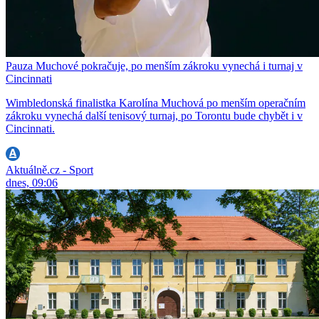
Pauza Muchové pokračuje, po menším zákroku vynechá i turnaj v
Cincinnati
Wimbledonská finalistka Karolína Muchová po menším operačním
zákroku vynechá další tenisový turnaj, po Torontu bude chybět i v
Cincinnati.
Aktuálně.cz - Sport
dnes, 09:06