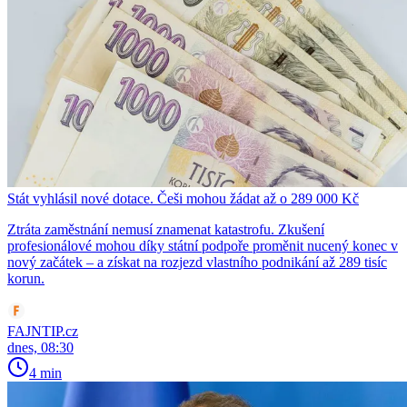
Stát vyhlásil nové dotace. Češi mohou žádat až o 289 000 Kč
Ztráta zaměstnání nemusí znamenat katastrofu. Zkušení
profesionálové mohou díky státní podpoře proměnit nucený konec v
nový začátek – a získat na rozjezd vlastního podnikání až 289 tisíc
korun.
FAJNTIP.cz
dnes, 08:30
4 min