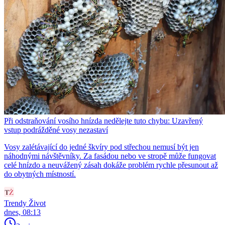
Při odstraňování vosího hnízda nedělejte tuto chybu: Uzavřený
vstup podrážděné vosy nezastaví
Vosy zalétávající do jedné škvíry pod střechou nemusí být jen
náhodnými návštěvníky. Za fasádou nebo ve stropě může fungovat
celé hnízdo a neuvážený zásah dokáže problém rychle přesunout až
do obytných místností.
Trendy Život
dnes, 08:13