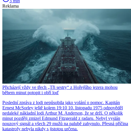
3 min
Reklama
Přicházejí vždy ve třech „Tři sestry“ z Hořejšího jezera mohou
během minut potopit i obří loď
Poslední zpráva z lodi nepůsobila jako volání o pomoc. Kapitán
Ernest McSorley ještě kolem 19:10 10. listopadu 1975 odpověděl
nedaleké nákladní lodi Arthur M. Anderson, že se drží. O několik
minut později zmizel Edmund Fitzgerald z radaru. Nebyl vyslán
nouzový signál a všech 29 mužů na palubě zahynulo. Přesná příčina
katastrofy nebyla nikdy s jistotou určena.