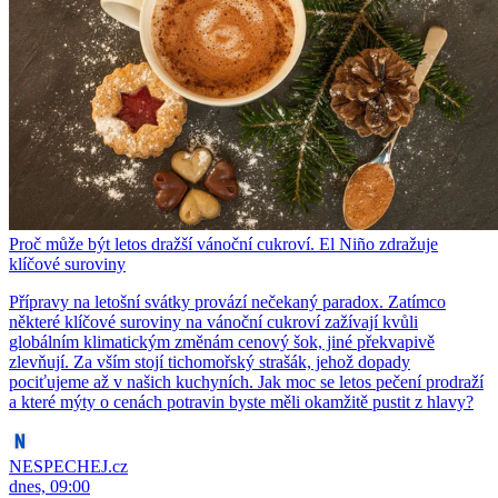
Proč může být letos dražší vánoční cukroví. El Niño zdražuje
klíčové suroviny
Přípravy na letošní svátky provází nečekaný paradox. Zatímco
některé klíčové suroviny na vánoční cukroví zažívají kvůli
globálním klimatickým změnám cenový šok, jiné překvapivě
zlevňují. Za vším stojí tichomořský strašák, jehož dopady
pociťujeme až v našich kuchyních. Jak moc se letos pečení prodraží
a které mýty o cenách potravin byste měli okamžitě pustit z hlavy?
NESPECHEJ.cz
dnes, 09:00