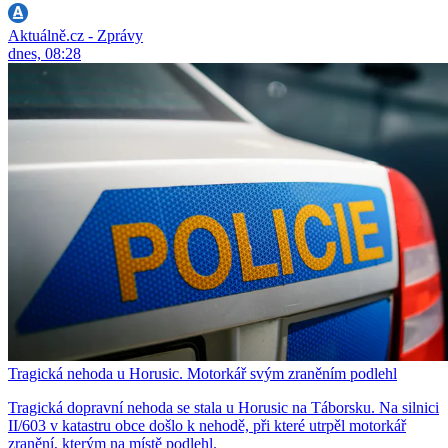
Aktuálně.cz - Zprávy
dnes, 08:28
Tragická nehoda u Horusic. Motorkář svým zraněním podlehl
Tragická dopravní nehoda se stala u Horusic na Táborsku. Na silnici
II/603 v katastru obce došlo k nehodě, při které utrpěl motorkář
zranění, kterým na místě podlehl.