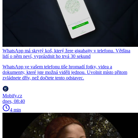
WhatsApp má skrytý koš, který žere gigabajty v telefonu. Většina
lidí o něm neví, vyprázdnit ho trvá 30 sekund
WhatsApp ve vašem telefonu tiše hromadí fotky, videa a
dokumenty, které jste možná viděli jednou. Uvolnit místo přitom
zvládnete dřív, než dočtete tento odstavec.
Mobify.cz
dnes, 08:40
4 min