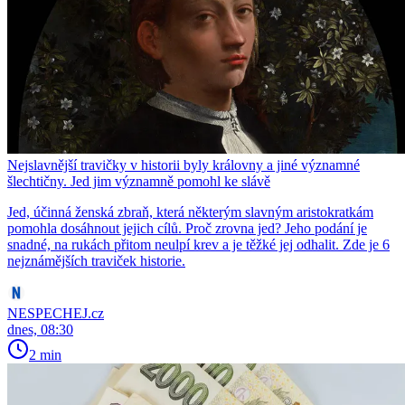
Nejslavnější travičky v historii byly královny a jiné významné
šlechtičny. Jed jim významně pomohl ke slávě
Jed, účinná ženská zbraň, která některým slavným aristokratkám
pomohla dosáhnout jejich cílů. Proč zrovna jed? Jeho podání je
snadné, na rukách přitom neulpí krev a je těžké jej odhalit. Zde je 6
nejznámějších traviček historie.
NESPECHEJ.cz
dnes, 08:30
2 min