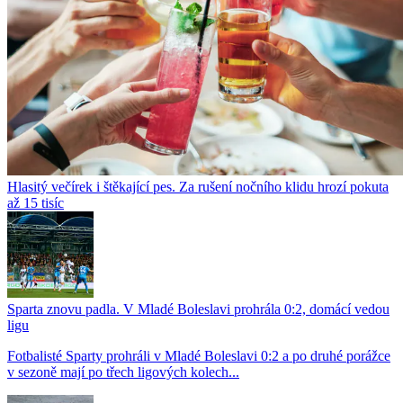
Hlasitý večírek i štěkající pes. Za rušení nočního klidu hrozí pokuta
až 15 tisíc
Sparta znovu padla. V Mladé Boleslavi prohrála 0:2, domácí vedou
ligu
Fotbalisté Sparty prohráli v Mladé Boleslavi 0:2 a po druhé porážce
v sezoně mají po třech ligových kolech...