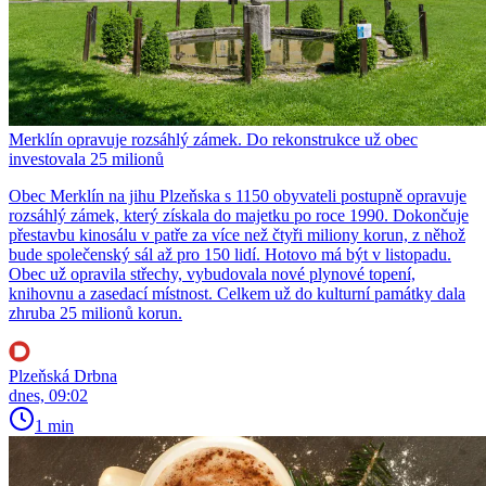
Merklín opravuje rozsáhlý zámek. Do rekonstrukce už obec
investovala 25 milionů
Obec Merklín na jihu Plzeňska s 1150 obyvateli postupně opravuje
rozsáhlý zámek, který získala do majetku po roce 1990. Dokončuje
přestavbu kinosálu v patře za více než čtyři miliony korun, z něhož
bude společenský sál až pro 150 lidí. Hotovo má být v listopadu.
Obec už opravila střechy, vybudovala nové plynové topení,
knihovnu a zasedací místnost. Celkem už do kulturní památky dala
zhruba 25 milionů korun.
Plzeňská Drbna
dnes, 09:02
1 min