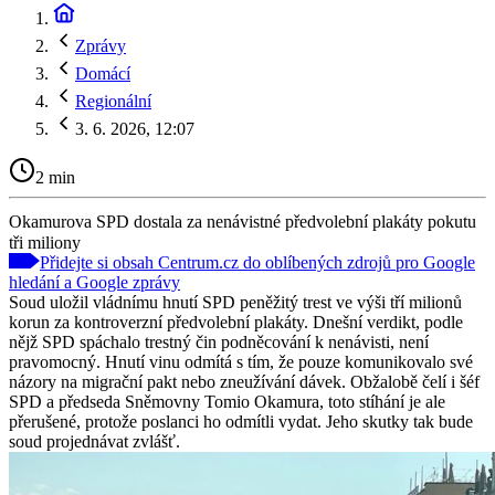
Zprávy
Domácí
Regionální
3. 6. 2026, 12:07
2 min
Okamurova SPD dostala za nenávistné předvolební plakáty pokutu
tři miliony
Přidejte si obsah Centrum.cz do oblíbených zdrojů pro Google
hledání a Google zprávy
Soud uložil vládnímu hnutí SPD peněžitý trest ve výši tří milionů
korun za kontroverzní předvolební plakáty. Dnešní verdikt, podle
nějž SPD spáchalo trestný čin podněcování k nenávisti, není
pravomocný. Hnutí vinu odmítá s tím, že pouze komunikovalo své
názory na migrační pakt nebo zneužívání dávek. Obžalobě čelí i šéf
SPD a předseda Sněmovny Tomio Okamura, toto stíhání je ale
přerušené, protože poslanci ho odmítli vydat. Jeho skutky tak bude
soud projednávat zvlášť.