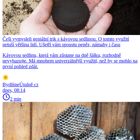
Češi vymysleli geniální trik s kávovou sedlinou. O tomto využití
netuší většina lidí. Ušetří vám spoustu peněz, námahy i času
Kávovou sedlinu, která vám zůstane na dně šálku, rozhodně
nevyhazujte. Má mnohem univerzálnější využití, než by se mohlo na
první pohled zdát.
BydlímeÚtulně.cz
dnes, 08:14
2 min