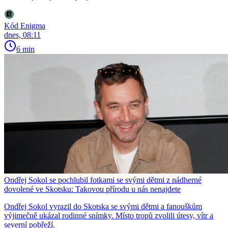
Kód Enigma
dnes, 08:11
6 min
Ondřej Sokol se pochlubil fotkami se svými dětmi z nádherné
dovolené ve Skotsku: Takovou přírodu u nás nenajdete
Ondřej Sokol vyrazil do Skotska se svými dětmi a fanouškům
výjimečně ukázal rodinné snímky. Místo tropů zvolili útesy, vítr a
severní pobřeží.