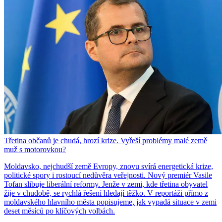
Třetina občanů je chudá, hrozí krize. Vyřeší problémy malé země
muž s motorovkou?
Moldavsko, nejchudší země Evropy, znovu svírá energetická krize,
politické spory i rostoucí nedůvěra veřejnosti. Nový premiér Vasile
Tofan slibuje liberální reformy. Jenže v zemi, kde třetina obyvatel
žije v chudobě, se rychlá řešení hledají těžko. V reportáži přímo z
moldavského hlavního města popisujeme, jak vypadá situace v zemi
deset měsíců po klíčových volbách.