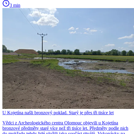
3 min
U Kojetína našli bronzový poklad. Starý je přes tři tisíce let
Vědci z Archeologického centra Olomouc objevili u Kojetína
bronzové předměty staré více než tři tisíce let. Předměty podle nich
do mokřadu tehdy lidé uložili jako součást rituálů. Vykopávky na