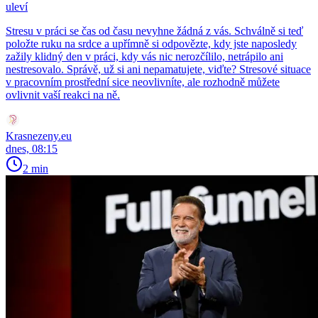
uleví
Stresu v práci se čas od času nevyhne žádná z vás. Schválně si teď
položte ruku na srdce a upřímně si odpovězte, kdy jste naposledy
zažily klidný den v práci, kdy vás nic nerozčílilo, netrápilo ani
nestresovalo. Správě, už si ani nepamatujete, viďte? Stresové situace
v pracovním prostřední sice neovlivníte, ale rozhodně můžete
ovlivnit vaší reakci na ně.
Krasnezeny.eu
dnes, 08:15
2 min