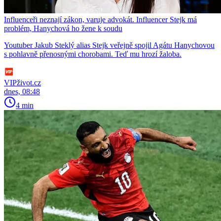
Influenceři neznají zákon, varuje advokát. Influencer Stejk má
problém, Hanychová ho žene k soudu
Youtuber Jakub Steklý alias Stejk veřejně spojil Agátu Hanychovou
s pohlavně přenosnými chorobami. Teď mu hrozí žaloba.
VIPživot.cz
dnes, 08:48
4 min