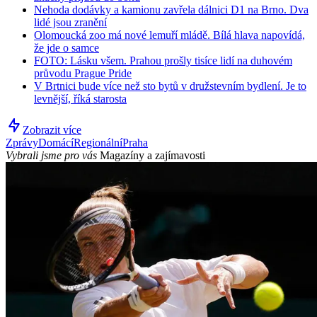
Nehoda dodávky a kamionu zavřela dálnici D1 na Brno. Dva
lidé jsou zranění
Olomoucká zoo má nové lemuří mládě. Bílá hlava napovídá,
že jde o samce
FOTO: Lásku všem. Prahou prošly tisíce lidí na duhovém
průvodu Prague Pride
V Brtnici bude více než sto bytů v družstevním bydlení. Je to
levnější, říká starosta
Zobrazit více
Zprávy
Domácí
Regionální
Praha
Vybrali jsme pro vás
Magazíny a zajímavosti