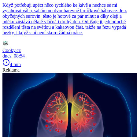
Když potřebuji upéct něco rychlého ke kávě a nechce se mi
vytahovat váha, sahám po dvoubarevné hrníčkové bábovce. Je z
obyčejných surovin, těsto je hotové za pár minut a díky oleji a
mléku zůstává pěkně vláčná i druhý den. Odlišuje ji jednoduché
rozdělení těsta na světlou a kakaovou část, takže na řezu vypadá
hezky, i když s ní není skoro žádná práce.
Cooky.cz
dnes, 08:54
4 min
Reklama