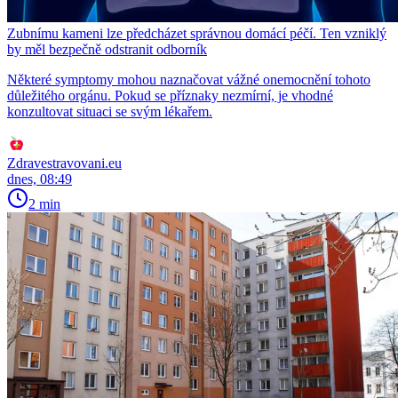
Zubnímu kameni lze předcházet správnou domácí péčí. Ten vzniklý
by měl bezpečně odstranit odborník
Některé symptomy mohou naznačovat vážné onemocnění tohoto
důležitého orgánu. Pokud se příznaky nezmírní, je vhodné
konzultovat situaci se svým lékařem.
Zdravestravovani.eu
dnes, 08:49
2 min