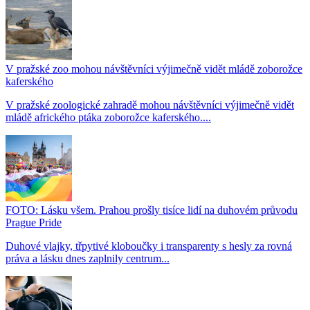
V pražské zoo mohou návštěvníci výjimečně vidět mládě zoborožce
kaferského
V pražské zoologické zahradě mohou návštěvníci výjimečně vidět
mládě afrického ptáka zoborožce kaferského....
FOTO: Lásku všem. Prahou prošly tisíce lidí na duhovém průvodu
Prague Pride
Duhové vlajky, třpytivé kloboučky i transparenty s hesly za rovná
práva a lásku dnes zaplnily centrum...