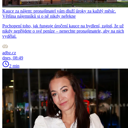
Kauce za nájem: pronajímatel vám dluží úroky za každý měsíc.
Většina nájemníků si o ně nikdy neřekne
Pochopení toho, jak funguje úročení kauce na bydlení, zajistí, že už
nikdy nepřijdete o své peníze – nenechte pronajímatele, aby na nich
vydělal.
adbz.cz
dnes, 08:49
2 min