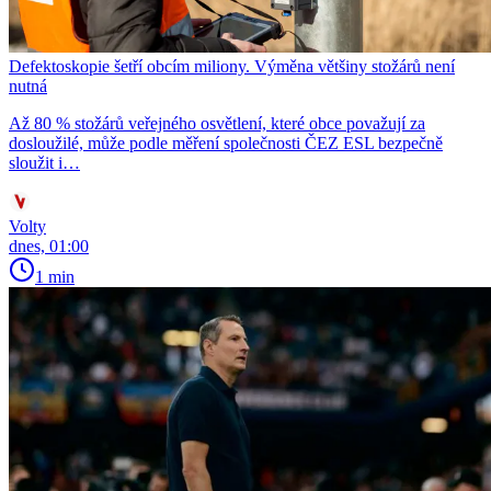
Defektoskopie šetří obcím miliony. Výměna většiny stožárů není
nutná
Až 80 % stožárů veřejného osvětlení, které obce považují za
dosloužilé, může podle měření společnosti ČEZ ESL bezpečně
sloužit i…
Volty
dnes, 01:00
1 min