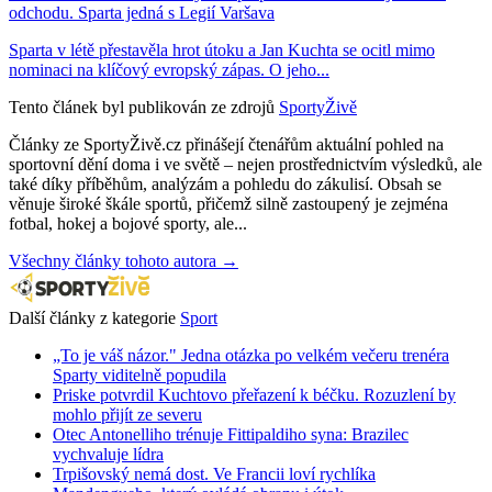
odchodu. Sparta jedná s Legií Varšava
Sparta v létě přestavěla hrot útoku a Jan Kuchta se ocitl mimo
nominaci na klíčový evropský zápas. O jeho...
Tento článek byl publikován ze zdrojů
SportyŽivě
Články ze SportyŽivě.cz přinášejí čtenářům aktuální pohled na
sportovní dění doma i ve světě – nejen prostřednictvím výsledků, ale
také díky příběhům, analýzám a pohledu do zákulisí. Obsah se
věnuje široké škále sportů, přičemž silně zastoupený je zejména
fotbal, hokej a bojové sporty, ale...
Všechny články tohoto autora →
Další články z kategorie
Sport
„To je váš názor." Jedna otázka po velkém večeru trenéra
Sparty viditelně popudila
Priske potvrdil Kuchtovo přeřazení k béčku. Rozuzlení by
mohlo přijít ze severu
Otec Antonelliho trénuje Fittipaldiho syna: Brazilec
vychvaluje lídra
Trpišovský nemá dost. Ve Francii loví rychlíka