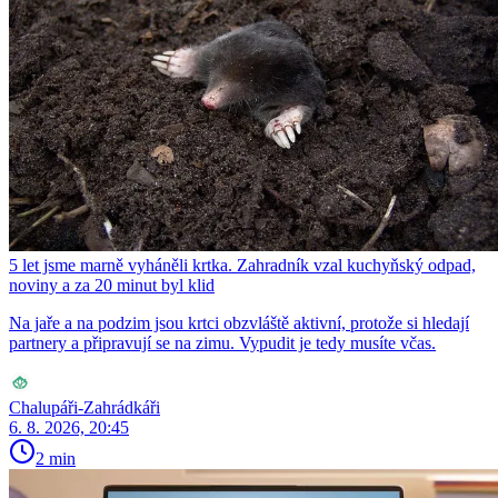
5 let jsme marně vyháněli krtka. Zahradník vzal kuchyňský odpad,
noviny a za 20 minut byl klid
Na jaře a na podzim jsou krtci obzvláště aktivní, protože si hledají
partnery a připravují se na zimu. Vypudit je tedy musíte včas.
Chalupáři-Zahrádkáři
6. 8. 2026, 20:45
2 min