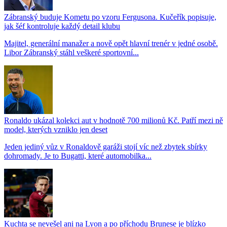
Zábranský buduje Kometu po vzoru Fergusona. Kučeřík popisuje,
jak šéf kontroluje každý detail klubu
Majitel, generální manažer a nově opět hlavní trenér v jedné osobě.
Libor Zábranský stáhl veškeré sportovní...
Ronaldo ukázal kolekci aut v hodnotě 700 milionů Kč. Patří mezi ně
model, kterých vzniklo jen deset
Jeden jediný vůz v Ronaldově garáži stojí víc než zbytek sbírky
dohromady. Je to Bugatti, které automobilka...
Kuchta se nevešel ani na Lyon a po příchodu Brunese je blízko