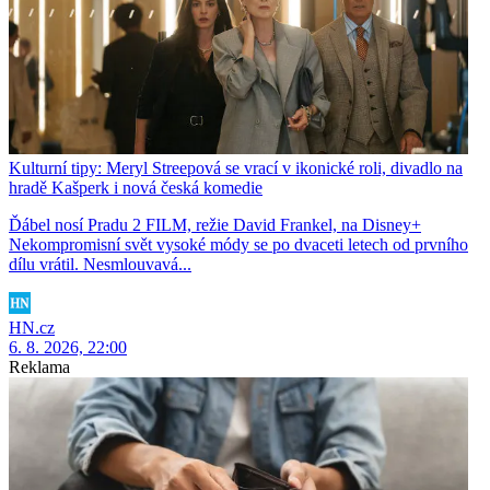
Kulturní tipy: Meryl Streepová se vrací v ikonické roli, divadlo na
hradě Kašperk i nová česká komedie
Ďábel nosí Pradu 2 FILM, režie David Frankel, na Disney+
Nekompromisní svět vysoké módy se po dvaceti letech od prvního
dílu vrátil. Nesmlouvavá...
HN.cz
6. 8. 2026, 22:00
Reklama