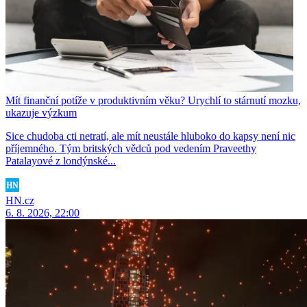
Mít finanční potíže v produktivním věku? Urychlí to stárnutí mozku,
ukazuje výzkum
Sice chudoba cti netratí, ale mít neustále hluboko do kapsy není nic
příjemného. Tým britských vědců pod vedením Praveethy
Patalayové z londýnské...
HN.cz
6. 8. 2026, 22:00