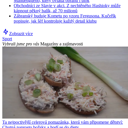
Mandengueho, který ovládá obranu i útok
Obchodníci ze Slavie v akci. Z nechtěného Hashioky může
kápnout pěkný balík, až 70 milionů
Zábranský buduje Kometu po vzoru Fergusona. Kučeřík
popisuje, jak šéf kontroluje každý detail klubu
Zobrazit více
Sport
Vybrali jsme pro vás
Magazíny a zajímavosti
Ta nejpoctivější celerová pomazánka, která vám připomene dětství:
Chutná naprosto božsky a hodí se do diety