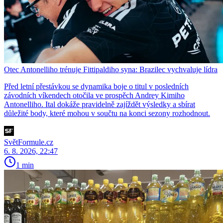
Otec Antonelliho trénuje Fittipaldiho syna: Brazilec vychvaluje lídra
Před letní přestávkou se dynamika boje o titul v posledních
závodních víkendech otočila ve prospěch Andrey Kimiho
Antonelliho. Ital dokáže pravidelně zajíždět výsledky a sbírat
důležité body, které mohou v součtu na konci sezony rozhodnout.
SvětFormule.cz
6. 8. 2026, 22:47
1 min