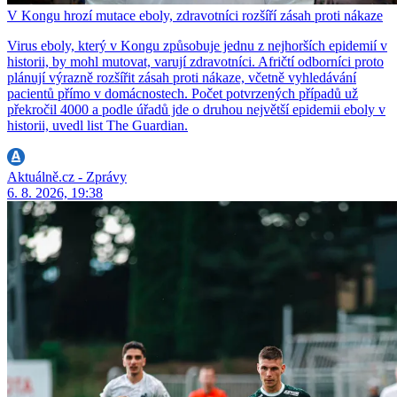
V Kongu hrozí mutace eboly, zdravotníci rozšíří zásah proti nákaze
Virus eboly, který v Kongu způsobuje jednu z nejhorších epidemií v
historii, by mohl mutovat, varují zdravotníci. Afričtí odborníci proto
plánují výrazně rozšířit zásah proti nákaze, včetně vyhledávání
pacientů přímo v domácnostech. Počet potvrzených případů už
překročil 4000 a podle úřadů jde o druhou největší epidemii eboly v
historii, uvedl list The Guardian.
Aktuálně.cz - Zprávy
6. 8. 2026, 19:38