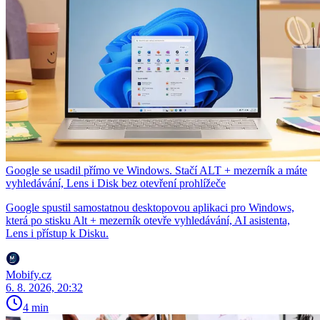
Google se usadil přímo ve Windows. Stačí ALT + mezerník a máte
vyhledávání, Lens i Disk bez otevření prohlížeče
Google spustil samostatnou desktopovou aplikaci pro Windows,
která po stisku Alt + mezerník otevře vyhledávání, AI asistenta,
Lens i přístup k Disku.
Mobify.cz
6. 8. 2026, 20:32
4 min