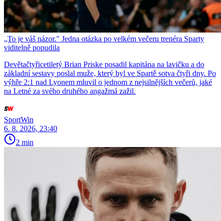
„To je váš názor." Jedna otázka po velkém večeru trenéra Sparty
viditelně popudila
Devětačtyřicetiletý Brian Priske posadil kapitána na lavičku a do
základní sestavy poslal muže, který byl ve Spartě sotva čtyři dny. Po
výhře 2:1 nad Lyonem mluvil o jednom z nejsilnějších večerů, jaké
na Letné za svého druhého angažmá zažil.
SportWin
6. 8. 2026, 23:40
2 min