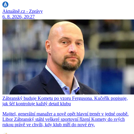
Aktuálně.cz - Zprávy
6. 8. 2026, 20:27
Zábranský buduje Kometu po vzoru Fergusona. Kučeřík popisuje,
jak šéf kontroluje každý detail klubu
Majitel, generální manažer a nově opět hlavní trenér v jedné osobě.
Libor Zábranský stáhl veškeré sportovní řízení Komety do svých
rukou právě ve chvíli, kdy klub míří do nové éry.