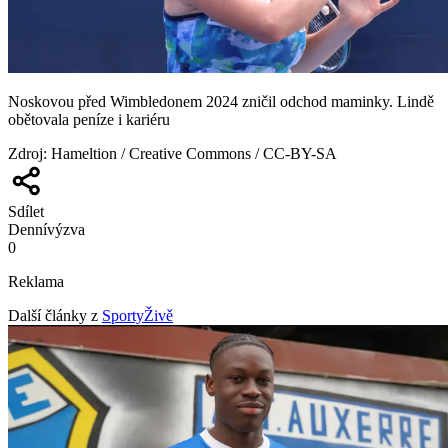
Noskovou před Wimbledonem 2024 zničil odchod maminky. Lindě
obětovala peníze i kariéru
Zdroj
:
Hameltion / Creative Commons / CC-BY-SA
Sdílet
Denní
výzva
0
Reklama
Další články z
SportyŽivě