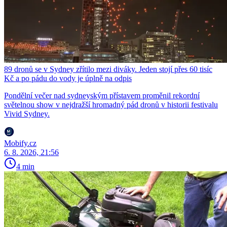
89 dronů se v Sydney zřítilo mezi diváky. Jeden stojí přes 60 tisíc
Kč a po pádu do vody je úplně na odpis
Pondělní večer nad sydneyským přístavem proměnil rekordní
světelnou show v nejdražší hromadný pád dronů v historii festivalu
Vivid Sydney.
Mobify.cz
6. 8. 2026, 21:56
4 min