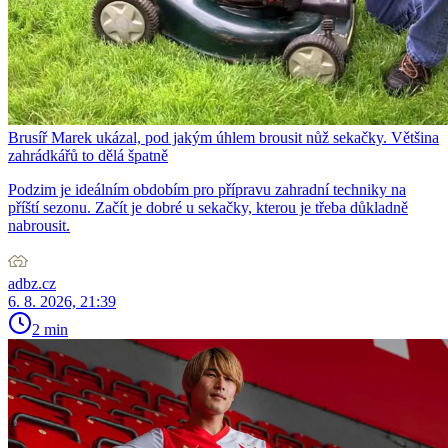
Brusíř Marek ukázal, pod jakým úhlem brousit nůž sekačky. Většina
zahrádkářů to dělá špatně
Podzim je ideálním obdobím pro přípravu zahradní techniky na
příští sezonu. Začít je dobré u sekačky, kterou je třeba důkladně
nabrousit.
adbz.cz
6. 8. 2026, 21:39
2 min