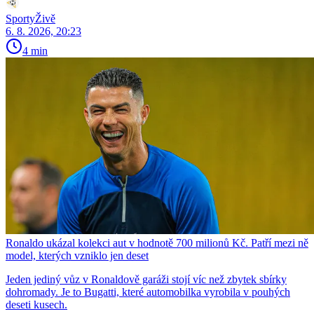
SportyŽivě
6. 8. 2026, 20:23
4 min
Ronaldo ukázal kolekci aut v hodnotě 700 milionů Kč. Patří mezi ně
model, kterých vzniklo jen deset
Jeden jediný vůz v Ronaldově garáži stojí víc než zbytek sbírky
dohromady. Je to Bugatti, které automobilka vyrobila v pouhých
deseti kusech.