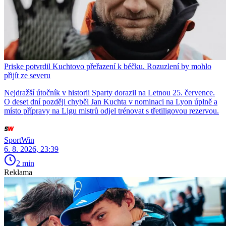
Priske potvrdil Kuchtovo přeřazení k béčku. Rozuzlení by mohlo
přijít ze severu
Nejdražší útočník v historii Sparty dorazil na Letnou 25. července.
O deset dní později chyběl Jan Kuchta v nominaci na Lyon úplně a
místo přípravy na Ligu mistrů odjel trénovat s třetiligovou rezervou.
SportWin
6. 8. 2026, 23:39
2 min
Reklama