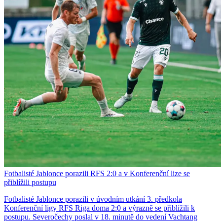
Fotbalisté Jablonce porazili RFS 2:0 a v Konferenční lize se
přiblížili postupu
Fotbalisté Jablonce porazili v úvodním utkání 3. předkola
Konferenční ligy RFS Riga doma 2:0 a výrazně se přiblížili k
postupu. Severočechy poslal v 18. minutě do vedení Vachtang