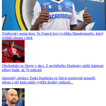
Trpišovský nemá dost. Ve Francii loví rychlíka Mandengueho, který
ovládá obranu i útok
Obchodníci ze Slavie v akci. Z nechtěného Hashioky může kápnout
pěkný balík, až 70 milionů
Japonský obránce Daiki Hashioka ve Slavii sportovně neuspěl,
přesto z něj klub může vytěžit desítky milionů...