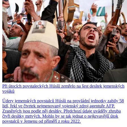
Při útocích povstaleckých Húsíů zemřelo na šest desítek jemenských
vojáků
Údery jemenských povstalců Húsíů na provládní jednotky zabily 58
lidí, řekl ve čtvrtek nejmenovaný vojenský zdroj agentuře AFP.
Zraněných jsou podle něj desítky. Předchozí údaje uváděly zhruba
čtyři desítky mrtvých. Mohlo by se tak jednat o nejkrvavější útok
povstalců v Jemenu od příměří z roku 2022.