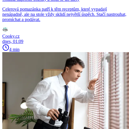
Celerová pomazánka patří k těm receptům, které vypadají
nenápadně, ale na stole vždy sklidí největší úspěch. Stačí nastrouhat,
promíchat a podávat.
Cooky.cz
dnes, 01:09
4 min