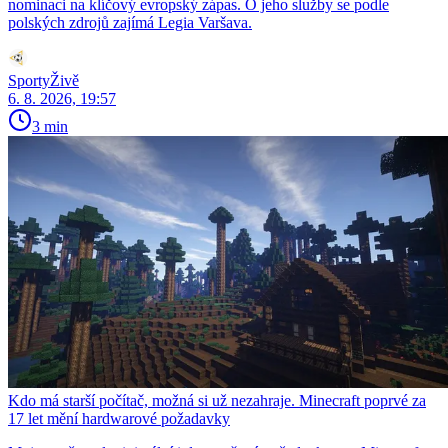
nominaci na klíčový evropský zápas. O jeho služby se podle
polských zdrojů zajímá Legia Varšava.
SportyŽivě
6. 8. 2026, 19:57
3 min
Kdo má starší počítač, možná si už nezahraje. Minecraft poprvé za
17 let mění hardwarové požadavky