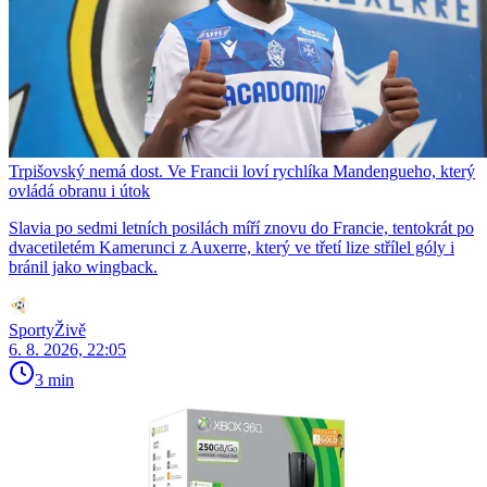
Trpišovský nemá dost. Ve Francii loví rychlíka Mandengueho, který
ovládá obranu i útok
Slavia po sedmi letních posilách míří znovu do Francie, tentokrát po
dvacetiletém Kamerunci z Auxerre, který ve třetí lize střílel góly i
bránil jako wingback.
SportyŽivě
6. 8. 2026, 22:05
3 min