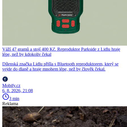
Váží 47 gramů a stojí 400 Kč. Reproduktor Parkside z Lidlu hraje
lépe, než by kdokoliv čekal
Dílenská značka Lidlu přišla s Bluetooth reproduktorem, který se
vejde do dlaně a hraje mnohem lépe, než by člověk čekal.
Mobify.cz
6. 8. 2026, 21:08
3 min
Reklama