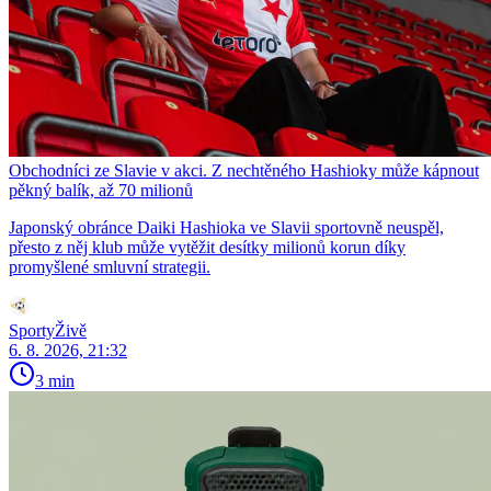
Obchodníci ze Slavie v akci. Z nechtěného Hashioky může kápnout
pěkný balík, až 70 milionů
Japonský obránce Daiki Hashioka ve Slavii sportovně neuspěl,
přesto z něj klub může vytěžit desítky milionů korun díky
promyšlené smluvní strategii.
SportyŽivě
6. 8. 2026, 21:32
3 min