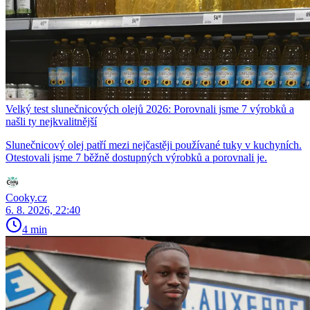
Velký test slunečnicových olejů 2026: Porovnali jsme 7 výrobků a
našli ty nejkvalitnější
Slunečnicový olej patří mezi nejčastěji používané tuky v kuchyních.
Otestovali jsme 7 běžně dostupných výrobků a porovnali je.
Cooky.cz
6. 8. 2026, 22:40
4 min