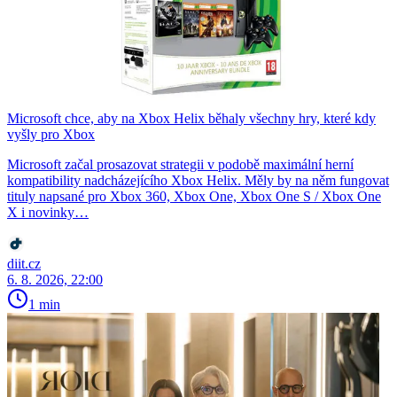
Microsoft chce, aby na Xbox Helix běhaly všechny hry, které kdy
vyšly pro Xbox
Microsoft začal prosazovat strategii v podobě maximální herní
kompatibility nadcházejícího Xbox Helix. Měly by na něm fungovat
tituly napsané pro Xbox 360, Xbox One, Xbox One S / Xbox One
X i novinky…
diit.cz
6. 8. 2026, 22:00
1 min