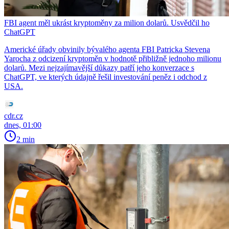
FBI agent měl ukrást kryptoměny za milion dolarů. Usvědčil ho
ChatGPT
Americké úřady obvinily bývalého agenta FBI Patricka Stevena
Yarocha z odcizení kryptoměn v hodnotě přibližně jednoho milionu
dolarů. Mezi nejzajímavější důkazy patří jeho konverzace s
ChatGPT, ve kterých údajně řešil investování peněz i odchod z
USA.
cdr.cz
dnes, 01:00
2 min