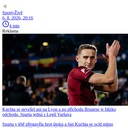
SportyŽivě
6. 8. 2026, 20:16
4 min
Reklama
Kuchta se nevešel ani na Lyon a po příchodu Brunese je blízko
odchodu. Sparta jedná s Legií Varšava
Sparta v létě přestavěla hrot útoku a Jan Kuchta se ocitl mimo