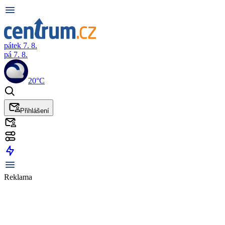
pátek 7. 8.
pá 7. 8.
20°C
Přihlášení
Reklama