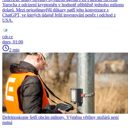
Yarocha z odcizení kryptoměn v hodnotě přibližně jednoho milionu
dolarů. Mezi nejzajímavější důkazy patří jeho konverzace s
ChatGPT, ve kterých údajně řešil investování peněz i odchod z
USA.
cdr.cz
dnes, 01:00
2 min
Defektoskopie šetří obcím miliony. Výměna většiny stožárů není
nutná