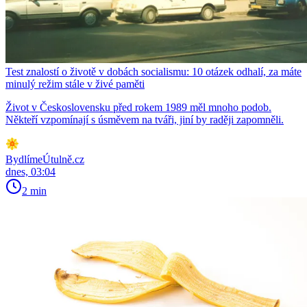
Test znalostí o životě v dobách socialismu: 10 otázek odhalí, za máte
minulý režim stále v živé paměti
Život v Československu před rokem 1989 měl mnoho podob.
Někteří vzpomínají s úsměvem na tváři, jiní by raději zapomněli.
BydlímeÚtulně.cz
dnes, 03:04
2 min