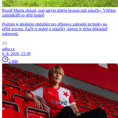
Brusíř Marek ukázal, pod jakým úhlem brousit nůž sekačky. Většina
zahrádkářů to dělá špatně
Podzim je ideálním obdobím pro přípravu zahradní techniky na
příští sezonu. Začít je dobré u sekačky, kterou je třeba důkladně
nabrousit.
adbz.cz
6. 8. 2026, 21:39
2 min