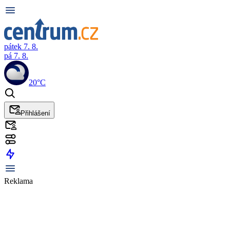
pátek 7. 8.
pá 7. 8.
20°C
Přihlášení
Reklama