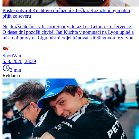
Priske potvrdil Kuchtovo přeřazení k béčku. Rozuzlení by mohlo
přijít ze severu
Nejdražší útočník v historii Sparty dorazil na Letnou 25. července.
O deset dní později chyběl Jan Kuchta v nominaci na Lyon úplně a
místo přípravy na Ligu mistrů odjel trénovat s třetiligovou rezervou.
SportWin
6. 8. 2026, 23:39
2 min
Reklama