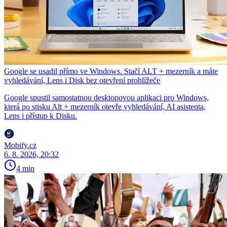
Google se usadil přímo ve Windows. Stačí ALT + mezerník a máte
vyhledávání, Lens i Disk bez otevření prohlížeče
Google spustil samostatnou desktopovou aplikaci pro Windows,
která po stisku Alt + mezerník otevře vyhledávání, AI asistenta,
Lens i přístup k Disku.
Mobify.cz
6. 8. 2026, 20:32
4 min