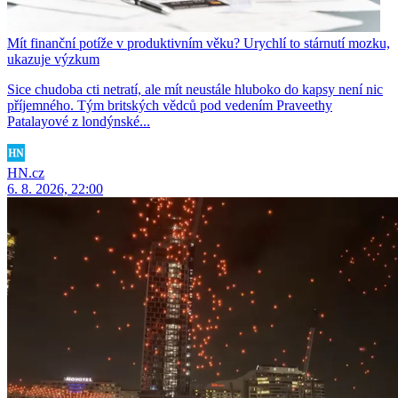
Mít finanční potíže v produktivním věku? Urychlí to stárnutí mozku,
ukazuje výzkum
Sice chudoba cti netratí, ale mít neustále hluboko do kapsy není nic
příjemného. Tým britských vědců pod vedením Praveethy
Patalayové z londýnské...
HN.cz
6. 8. 2026, 22:00