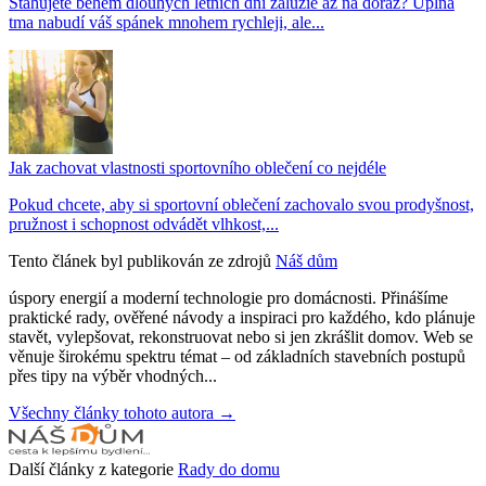
Stahujete během dlouhých letních dní žaluzie až na doraz? Úplná
tma nabudí váš spánek mnohem rychleji, ale...
Jak zachovat vlastnosti sportovního oblečení co nejdéle
Pokud chcete, aby si sportovní oblečení zachovalo svou prodyšnost,
pružnost i schopnost odvádět vlhkost,...
Tento článek byl publikován ze zdrojů
Náš dům
úspory energií a moderní technologie pro domácnosti. Přinášíme
praktické rady, ověřené návody a inspiraci pro každého, kdo plánuje
stavět, vylepšovat, rekonstruovat nebo si jen zkrášlit domov. Web se
věnuje širokému spektru témat – od základních stavebních postupů
přes tipy na výběr vhodných...
Všechny články tohoto autora →
Další články z kategorie
Rady do domu