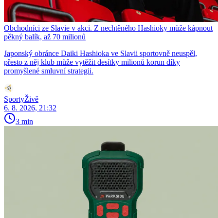
Obchodníci ze Slavie v akci. Z nechtěného Hashioky může kápnout
pěkný balík, až 70 milionů
Japonský obránce Daiki Hashioka ve Slavii sportovně neuspěl,
přesto z něj klub může vytěžit desítky milionů korun díky
promyšlené smluvní strategii.
SportyŽivě
6. 8. 2026, 21:32
3 min