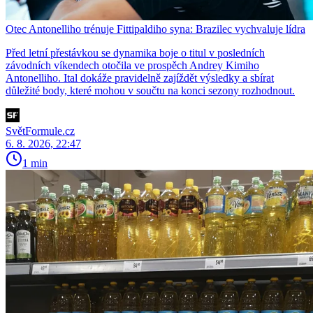
Otec Antonelliho trénuje Fittipaldiho syna: Brazilec vychvaluje lídra
Před letní přestávkou se dynamika boje o titul v posledních
závodních víkendech otočila ve prospěch Andrey Kimiho
Antonelliho. Ital dokáže pravidelně zajíždět výsledky a sbírat
důležité body, které mohou v součtu na konci sezony rozhodnout.
SvětFormule.cz
6. 8. 2026, 22:47
1 min