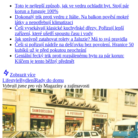
Toto je nejlepší způsob, jak ve vedru ochladit byt. Stojí pár
korun a funguje 100%
Dokonalý trik proti vedru z Itálie. Na balkon pověsí mokré
látky a nepotřebují klimatizaci
Češi vysekávají klasické kuchyňské dřezy. Pořizují lepší
zařízení, které ušetří spoustu času i vody
Jak správně zatahovat rolety a žaluzie? Má to svá pravidla
Češi si pořizují nádrže na dešťovku bez povolení. Hranice 50
kubíků už je před pokutou neochrání
Geniální řecký trik proti rozpálenému bytu za pár korun:
Klíčem je tento běžný předmět
Zobrazit více
Lifestyle
Bydlení
Rady do domu
Vybrali jsme pro vás
Magazíny a zajímavosti