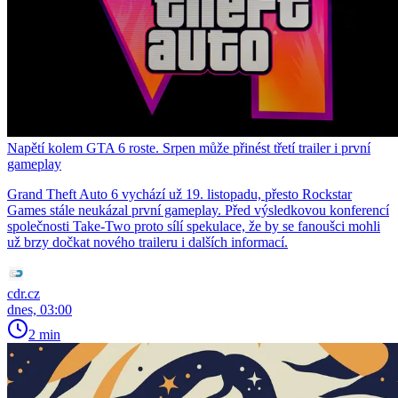
Napětí kolem GTA 6 roste. Srpen může přinést třetí trailer i první
gameplay
Grand Theft Auto 6 vychází už 19. listopadu, přesto Rockstar
Games stále neukázal první gameplay. Před výsledkovou konferencí
společnosti Take-Two proto sílí spekulace, že by se fanoušci mohli
už brzy dočkat nového traileru i dalších informací.
cdr.cz
dnes, 03:00
2 min