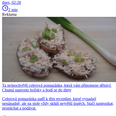
dnes, 02:28
2 min
Reklama
Ta nejpoctivější celerová pomazánka, která vám připomene dětství:
Chutná naprosto božsky a hodí se do diety
Celerová pomazánka patří k těm receptům, které vypadají
nenápadně, ale na stole vždy sklidí největší úspěch. Stačí nastrouhat,
promíchat a podávat.