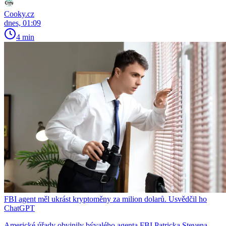
Cooky.cz
dnes, 01:09
4 min
FBI agent měl ukrást kryptoměny za milion dolarů. Usvědčil ho
ChatGPT
Americké úřady obvinily bývalého agenta FBI Patricka Stevena