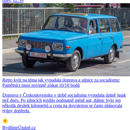
dnes, 02:59
Retro kvíz na téma jak vypadala doprava a silnice za socialismu:
Pamětníci musí povinně získat 10/10 bodů
Doprava v Československu v době socialismu vypadala úplně jinak
než dnes. Po silnicích jezdilo podstatně méně aut, dálnic bylo jen
několik desítek kilometrů a cesta na dovolenou se často plánovala
týdny dopředu.
BydlímeÚtulně.cz