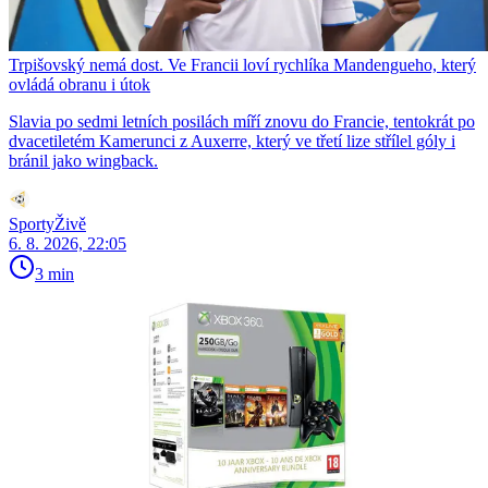
Trpišovský nemá dost. Ve Francii loví rychlíka Mandengueho, který
ovládá obranu i útok
Slavia po sedmi letních posilách míří znovu do Francie, tentokrát po
dvacetiletém Kamerunci z Auxerre, který ve třetí lize střílel góly i
bránil jako wingback.
SportyŽivě
6. 8. 2026, 22:05
3 min