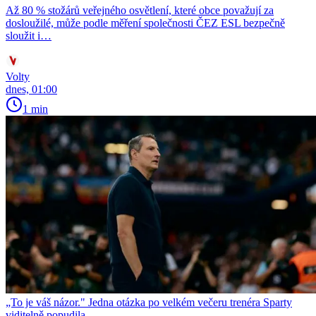
Až 80 % stožárů veřejného osvětlení, které obce považují za
dosloužilé, může podle měření společnosti ČEZ ESL bezpečně
sloužit i…
Volty
dnes, 01:00
1 min
„To je váš názor." Jedna otázka po velkém večeru trenéra Sparty
viditelně popudila