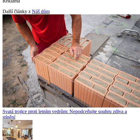
Reklama
Další články z
Náš dům
Svatá trojice proti letním vedrům: Nepodceňujte souhru zdiva a
stínění