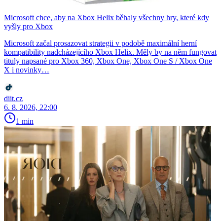
Microsoft chce, aby na Xbox Helix běhaly všechny hry, které kdy
vyšly pro Xbox
Microsoft začal prosazovat strategii v podobě maximální herní
kompatibility nadcházejícího Xbox Helix. Měly by na něm fungovat
tituly napsané pro Xbox 360, Xbox One, Xbox One S / Xbox One
X i novinky…
diit.cz
6. 8. 2026, 22:00
1 min