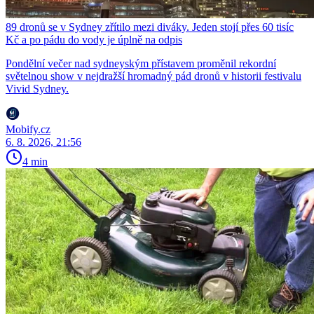
89 dronů se v Sydney zřítilo mezi diváky. Jeden stojí přes 60 tisíc
Kč a po pádu do vody je úplně na odpis
Pondělní večer nad sydneyským přístavem proměnil rekordní
světelnou show v nejdražší hromadný pád dronů v historii festivalu
Vivid Sydney.
Mobify.cz
6. 8. 2026, 21:56
4 min