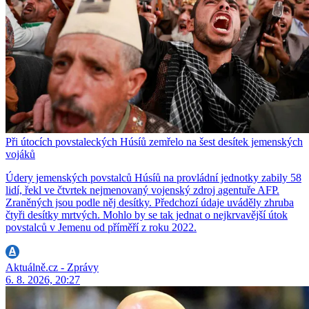
Při útocích povstaleckých Húsíů zemřelo na šest desítek jemenských
vojáků
Údery jemenských povstalců Húsíů na provládní jednotky zabily 58
lidí, řekl ve čtvrtek nejmenovaný vojenský zdroj agentuře AFP.
Zraněných jsou podle něj desítky. Předchozí údaje uváděly zhruba
čtyři desítky mrtvých. Mohlo by se tak jednat o nejkrvavější útok
povstalců v Jemenu od příměří z roku 2022.
Aktuálně.cz - Zprávy
6. 8. 2026, 20:27