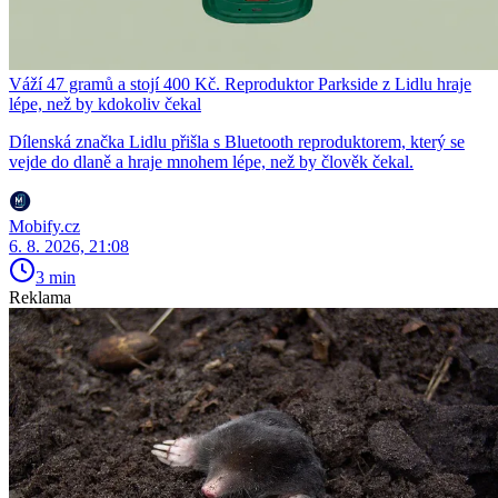
Váží 47 gramů a stojí 400 Kč. Reproduktor Parkside z Lidlu hraje
lépe, než by kdokoliv čekal
Dílenská značka Lidlu přišla s Bluetooth reproduktorem, který se
vejde do dlaně a hraje mnohem lépe, než by člověk čekal.
Mobify.cz
6. 8. 2026, 21:08
3 min
Reklama