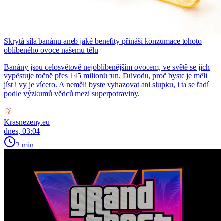
Skrytá síla banánu aneb jaké benefity přináší konzumace tohoto
oblíbeného ovoce našemu tělu
Banány jsou celosvětově nejoblíbenějším ovocem, ve světě se jich
vypěstuje ročně přes 145 milionů tun. Důvodů, proč byste je měli
jíst i vy je vícero. A neměli byste vyhazovat ani slupku, i ta se řadí
podle výzkumů vědců mezi superpotraviny.
Krasnezeny.eu
dnes, 03:04
2 min