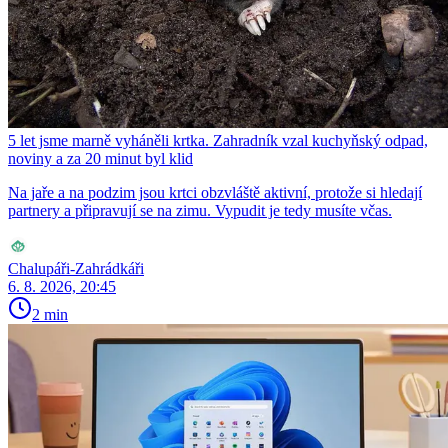
5 let jsme marně vyháněli krtka. Zahradník vzal kuchyňský odpad,
noviny a za 20 minut byl klid
Na jaře a na podzim jsou krtci obzvláště aktivní, protože si hledají
partnery a připravují se na zimu. Vypudit je tedy musíte včas.
Chalupáři-Zahrádkáři
6. 8. 2026, 20:45
2 min