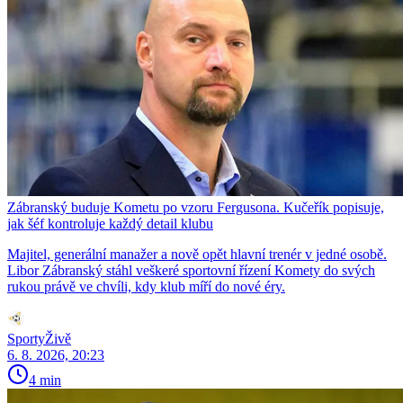
Zábranský buduje Kometu po vzoru Fergusona. Kučeřík popisuje,
jak šéf kontroluje každý detail klubu
Majitel, generální manažer a nově opět hlavní trenér v jedné osobě.
Libor Zábranský stáhl veškeré sportovní řízení Komety do svých
rukou právě ve chvíli, kdy klub míří do nové éry.
SportyŽivě
6. 8. 2026, 20:23
4 min