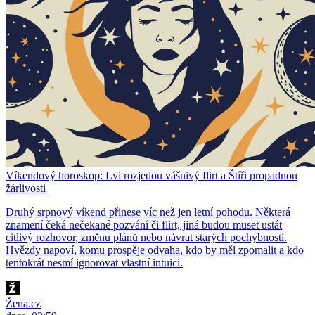
Víkendový horoskop: Lvi rozjedou vášnivý flirt a Štíři propadnou
žárlivosti
Druhý srpnový víkend přinese víc než jen letní pohodu. Některá
znamení čeká nečekané pozvání či flirt, jiná budou muset ustát
citlivý rozhovor, změnu plánů nebo návrat starých pochybností.
Hvězdy napoví, komu prospěje odvaha, kdo by měl zpomalit a kdo
tentokrát nesmí ignorovat vlastní intuici.
Žena.cz