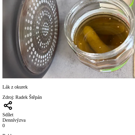
Lák z okurek
Zdroj
:
Radek Štěpán
Sdílet
Denní
výzva
0