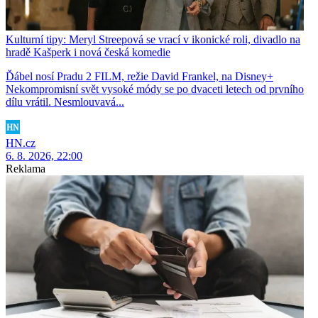
Kulturní tipy: Meryl Streepová se vrací v ikonické roli, divadlo na
hradě Kašperk i nová česká komedie
Ďábel nosí Pradu 2 FILM, režie David Frankel, na Disney+
Nekompromisní svět vysoké módy se po dvaceti letech od prvního
dílu vrátil. Nesmlouvavá...
HN.cz
6. 8. 2026, 22:00
Reklama