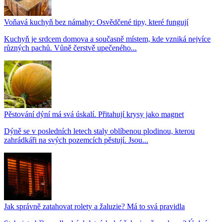
Voňavá kuchyň bez námahy: Osvědčené tipy, které fungují
Kuchyň je srdcem domova a současně místem, kde vzniká nejvíce
různých pachů. Vůně čerstvě upečeného...
Pěstování dýní má svá úskalí. Přitahují krysy jako magnet
Dýně se v posledních letech staly oblíbenou plodinou, kterou
zahrádkáři na svých pozemcích pěstují. Jsou...
Jak správně zatahovat rolety a žaluzie? Má to svá pravidla