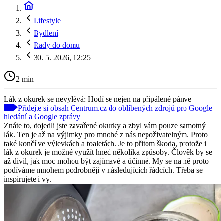
Lifestyle
Bydlení
Rady do domu
30. 5. 2026, 12:25
2 min
Lák z okurek se nevylévá: Hodí se nejen na připálené pánve
Přidejte si obsah Centrum.cz do oblíbených zdrojů pro Google
hledání a Google zprávy
Znáte to, dojedli jste zavařené okurky a zbyl vám pouze samotný
lák. Ten je až na výjimky pro mnohé z nás nepoživatelným. Proto
také končí ve výlevkách a toaletách. Je to přitom škoda, protože i
lák z okurek je možné využít hned několika způsoby. Člověk by se
až divil, jak moc mohou být zajímavé a účinné. My se na ně proto
podíváme mnohem podrobněji v následujících řádcích. Třeba se
inspirujete i vy.