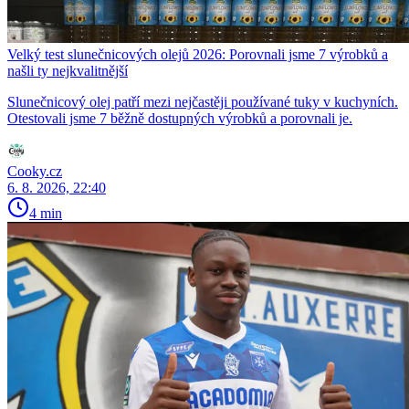
Velký test slunečnicových olejů 2026: Porovnali jsme 7 výrobků a
našli ty nejkvalitnější
Slunečnicový olej patří mezi nejčastěji používané tuky v kuchyních.
Otestovali jsme 7 běžně dostupných výrobků a porovnali je.
Cooky.cz
6. 8. 2026, 22:40
4 min