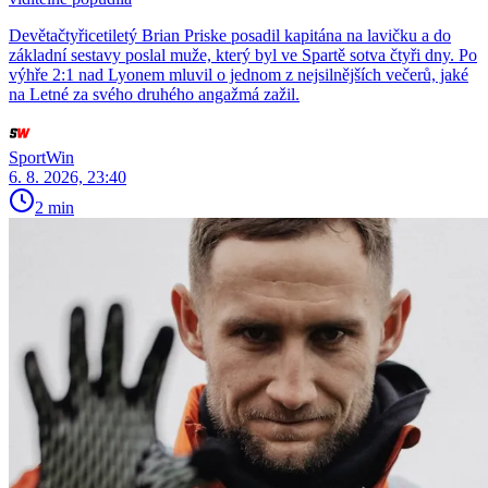
Devětačtyřicetiletý Brian Priske posadil kapitána na lavičku a do
základní sestavy poslal muže, který byl ve Spartě sotva čtyři dny. Po
výhře 2:1 nad Lyonem mluvil o jednom z nejsilnějších večerů, jaké
na Letné za svého druhého angažmá zažil.
SportWin
6. 8. 2026, 23:40
2 min