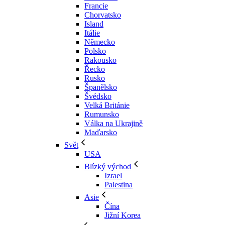
Francie
Chorvatsko
Island
Itálie
Německo
Polsko
Rakousko
Řecko
Rusko
Španělsko
Švédsko
Velká Británie
Rumunsko
Válka na Ukrajině
Maďarsko
Svět
USA
Blízký východ
Izrael
Palestina
Asie
Čína
Jižní Korea