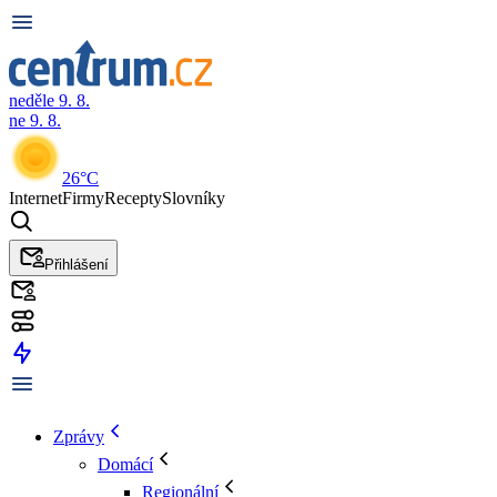
neděle 9. 8.
ne 9. 8.
26°C
Internet
Firmy
Recepty
Slovníky
Přihlášení
Zprávy
Domácí
Regionální