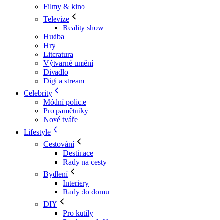
Filmy & kino
Televize
Reality show
Hudba
Hry
Literatura
Výtvarné umění
Divadlo
Digi a stream
Celebrity
Módní policie
Pro pamětníky
Nové tváře
Lifestyle
Cestování
Destinace
Rady na cesty
Bydlení
Interiery
Rady do domu
DIY
Pro kutily