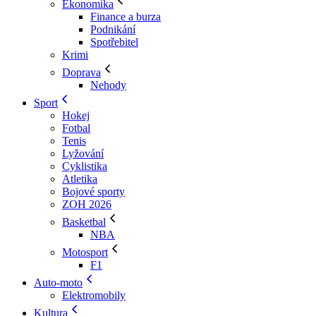
Ekonomika
Finance a burza
Podnikání
Spotřebitel
Krimi
Doprava
Nehody
Sport
Hokej
Fotbal
Tenis
Lyžování
Cyklistika
Atletika
Bojové sporty
ZOH 2026
Basketbal
NBA
Motosport
F1
Auto-moto
Elektromobily
Kultura