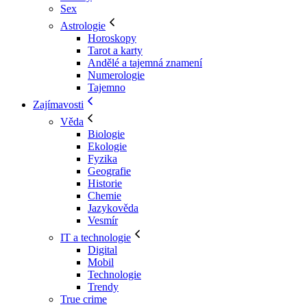
Sex
Astrologie
Horoskopy
Tarot a karty
Andělé a tajemná znamení
Numerologie
Tajemno
Zajímavosti
Věda
Biologie
Ekologie
Fyzika
Geografie
Historie
Chemie
Jazykověda
Vesmír
IT a technologie
Digital
Mobil
Technologie
Trendy
True crime