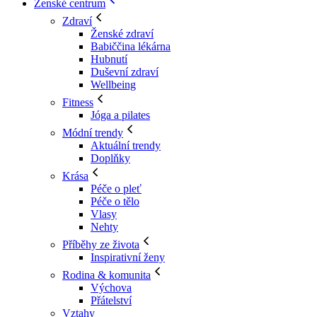
Ženské centrum
Zdraví
Ženské zdraví
Babiččina lékárna
Hubnutí
Duševní zdraví
Wellbeing
Fitness
Jóga a pilates
Módní trendy
Aktuální trendy
Doplňky
Krása
Péče o pleť
Péče o tělo
Vlasy
Nehty
Příběhy ze života
Inspirativní ženy
Rodina & komunita
Výchova
Přátelství
Vztahy