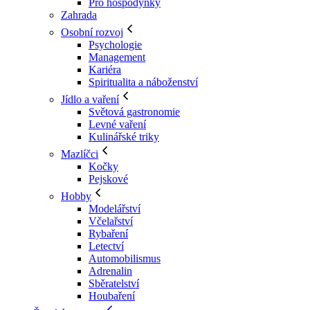
Pro hospodyňky
Zahrada
Osobní rozvoj
Psychologie
Management
Kariéra
Spiritualita a náboženství
Jídlo a vaření
Světová gastronomie
Levné vaření
Kulinářské triky
Mazlíčci
Kočky
Pejskové
Hobby
Modelářství
Včelařství
Rybaření
Letectví
Automobilismus
Adrenalin
Sběratelství
Houbaření