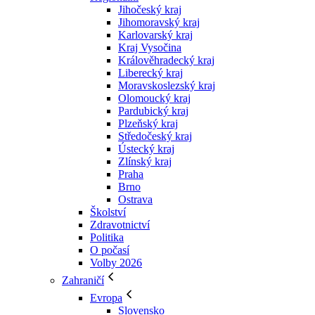
Jihočeský kraj
Jihomoravský kraj
Karlovarský kraj
Kraj Vysočina
Králověhradecký kraj
Liberecký kraj
Moravskoslezský kraj
Olomoucký kraj
Pardubický kraj
Plzeňský kraj
Středočeský kraj
Ústecký kraj
Zlínský kraj
Praha
Brno
Ostrava
Školství
Zdravotnictví
Politika
O počasí
Volby 2026
Zahraničí
Evropa
Slovensko