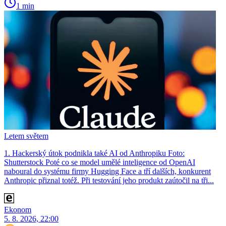
1 min
Letem světem
1. Hackerský útok podnikla také AI od Anthropiku Foto:
Shutterstock Poté co se model umělé inteligence od OpenAI
naboural do systému firmy Hugging Face a tří dalších, konkurent
Anthro­pic přiznal totéž. Při testování jeho produkt zaútočil na tři...
Ekonom
5. 8. 2026, 22:00