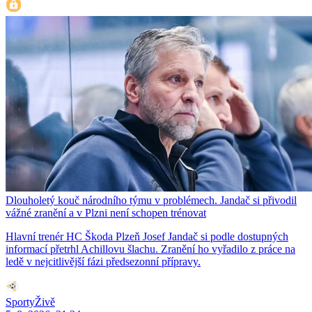
Dlouholetý kouč národního týmu v problémech. Jandač si přivodil
vážné zranění a v Plzni není schopen trénovat
Hlavní trenér HC Škoda Plzeň Josef Jandač si podle dostupných
informací přetrhl Achillovu šlachu. Zranění ho vyřadilo z práce na
ledě v nejcitlivější fázi předsezonní přípravy.
SportyŽivě