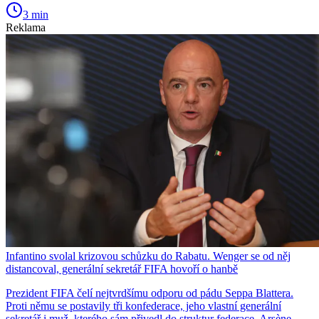
3 min
Reklama
Infantino svolal krizovou schůzku do Rabatu. Wenger se od něj
distancoval, generální sekretář FIFA hovoří o hanbě
Prezident FIFA čelí nejtvrdšímu odporu od pádu Seppa Blattera.
Proti němu se postavily tři konfederace, jeho vlastní generální
sekretář i muž, kterého sám přivedl do struktur federace, Arsène