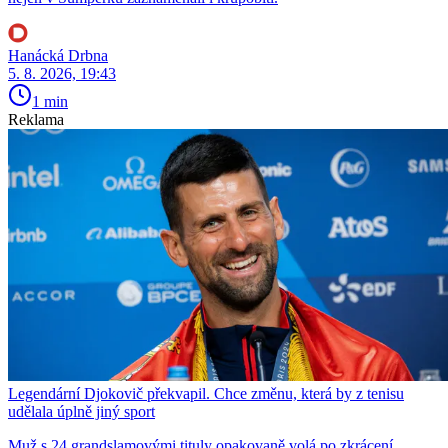
Hanácká Drbna
5. 8. 2026, 19:43
1 min
Reklama
Legendární Djokovič překvapil. Chce změnu, která by z tenisu
udělala úplně jiný sport
Muž s 24 grandslamovými tituly opakovaně volá po zkrácení