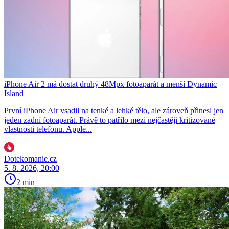
iPhone Air 2 má dostat druhý 48Mpx fotoaparát a menší Dynamic
Island
První iPhone Air vsadil na tenké a lehké tělo, ale zároveň přinesl jen
jeden zadní fotoaparát. Právě to patřilo mezi nejčastěji kritizované
vlastnosti telefonu. Apple...
Dotekomanie.cz
5. 8. 2026, 20:00
2 min