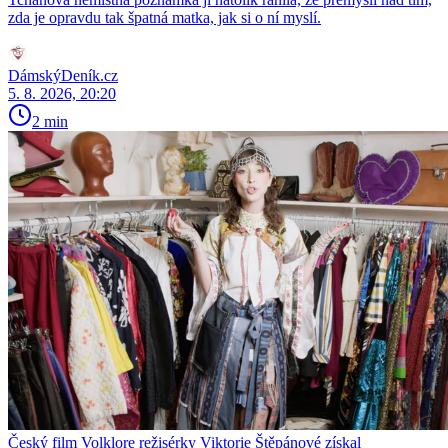
zda je opravdu tak špatná matka, jak si o ní myslí.
DámskýDeník.cz
5. 8. 2026, 20:20
2 min
Český film Volklore režisérky Viktorie Štěpánové získal