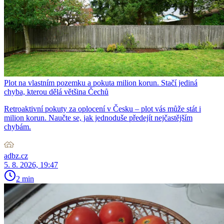
Plot na vlastním pozemku a pokuta milion korun. Stačí jediná
chyba, kterou dělá většina Čechů
Retroaktivní pokuty za oplocení v Česku – plot vás může stát i
milion korun. Naučte se, jak jednoduše předejít nejčastějším
chybám.
adbz.cz
5. 8. 2026, 19:47
2 min