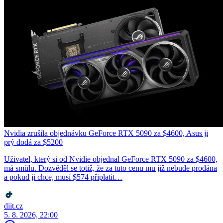
Nvidia zrušila objednávku GeForce RTX 5090 za $4600, Asus ji
prý dodá za $5200
Uživatel, který si od Nvidie objednal GeForce RTX 5090 za $4600,
má smůlu. Dozvěděl se totiž, že za tuto cenu mu již nebude prodána
a pokud ji chce, musí $574 připlatit…
diit.cz
5. 8. 2026, 22:00