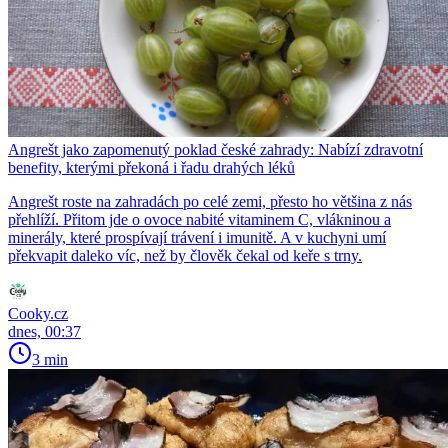
Angrešt jako zapomenutý poklad české zahrady: Nabízí zdravotní
benefity, kterými překoná i řadu drahých léků
Angrešt roste na zahradách po celé zemi, přesto ho většina z nás
přehlíží. Přitom jde o ovoce nabité vitaminem C, vlákninou a
minerály, které prospívají trávení i imunitě. A v kuchyni umí
překvapit daleko víc, než by člověk čekal od keře s trny.
Cooky.cz
dnes, 00:37
3 min