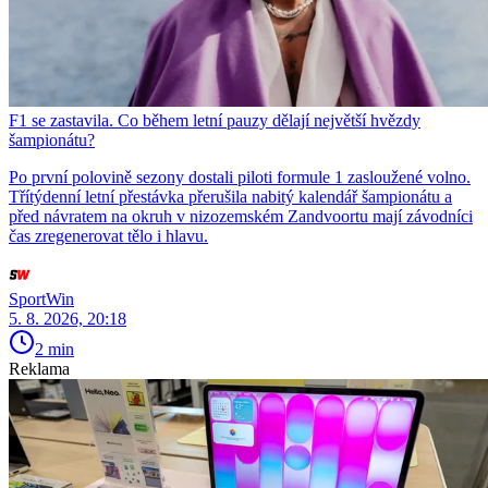
F1 se zastavila. Co během letní pauzy dělají největší hvězdy
šampionátu?
Po první polovině sezony dostali piloti formule 1 zasloužené volno.
Třítýdenní letní přestávka přerušila nabitý kalendář šampionátu a
před návratem na okruh v nizozemském Zandvoortu mají závodníci
čas zregenerovat tělo i hlavu.
SportWin
5. 8. 2026, 20:18
2 min
Reklama