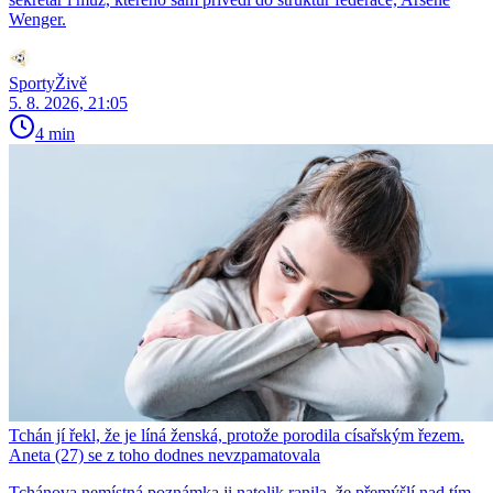
Wenger.
SportyŽivě
5. 8. 2026, 21:05
4 min
Tchán jí řekl, že je líná ženská, protože porodila císařským řezem.
Aneta (27) se z toho dodnes nevzpamatovala
Tchánova nemístná poznámka ji natolik ranila, že přemýšlí nad tím,