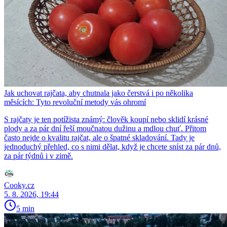
Jak uchovat rajčata, aby chutnala jako čerstvá i po několika
měsících: Tyto revoluční metody vás ohromí
S rajčaty je ten potížista známý: člověk koupí nebo sklidí krásné
plody a za pár dní řeší moučnatou dužinu a mdlou chuť. Přitom
často nejde o kvalitu rajčat, ale o špatné skladování. Tady je
jednoduchý přehled, co s nimi dělat, když je chcete sníst za pár dnů,
za pár týdnů i v zimě.
Cooky.cz
5. 8. 2026, 19:44
5 min