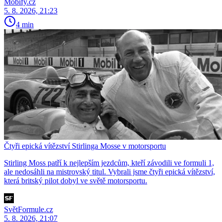
Mobify.cz
5. 8. 2026, 21:23
4 min
Čtyři epická vítězství Stirlinga Mosse v motorsportu
Stirling Moss patří k nejlepším jezdcům, kteří závodili ve formuli 1,
ale nedosáhli na mistrovský titul. Vybrali jsme čtyři epická vítězství,
která britský pilot dobyl ve světě motorsportu.
SvětFormule.cz
5. 8. 2026, 21:07