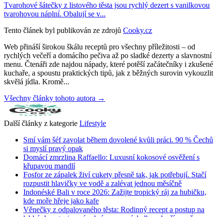
Tvarohové šátečky z listového těsta jsou rychlý dezert s vanilkovou
tvarohovou náplní. Obalují se v...
Tento článek byl publikován ze zdrojů
Cooky.cz
Web přináší širokou škálu receptů pro všechny příležitosti – od
rychlých večeří a domácího pečiva až po sladké dezerty a slavnostní
menu. Čtenáři zde najdou nápady, které potěší začátečníky i zkušené
kuchaře, a spoustu praktických tipů, jak z běžných surovin vykouzlit
skvělá jídla. Kromě...
Všechny články tohoto autora →
Další články z kategorie
Lifestyle
Smí vám šéf zavolat během dovolené kvůli práci. 90 % Čechů
si myslí pravý opak
Domácí zmrzlina Raffaello: Luxusní kokosové osvěžení s
křupavou mandlí
Fosfor ze zápalek živí cukety přesně tak, jak potřebují. Stačí
rozpustit hlavičky ve vodě a zalévat jednou měsíčně
Indonéské Bali v roce 2026: Zažijte tropický ráj za hubičku,
kde moře hřeje jako kafe
Věnečky z odpalovaného těsta: Rodinný recept a postup na