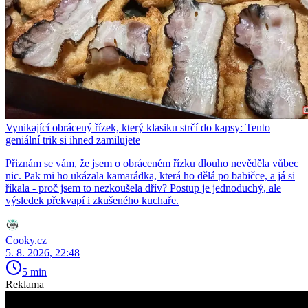
Vynikající obrácený řízek, který klasiku strčí do kapsy: Tento
geniální trik si ihned zamilujete
Přiznám se vám, že jsem o obráceném řízku dlouho nevěděla vůbec
nic. Pak mi ho ukázala kamarádka, která ho dělá po babičce, a já si
říkala - proč jsem to nezkoušela dřív? Postup je jednoduchý, ale
výsledek překvapí i zkušeného kuchaře.
Cooky.cz
5. 8. 2026, 22:48
5 min
Reklama