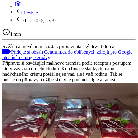
Lifestyle
10. 5. 2026, 13:32
4 min
Svěží malinové tiramisu: Jak připravit italský dezert doma
Přidejte si obsah Centrum.cz do oblíbených zdrojů pro Google
hledání a Google zprávy
Připravte si osvěžující malinové tiramisu podle receptu s postupem,
který vás vrátí do letních dnů. Kombinace sladkých malin a
nadýchaného krému potěší nejen vás, ale i vaši rodinu. Tak se
pusťte do přípravy a užijte si chvíle plné nostalgie a radosti.