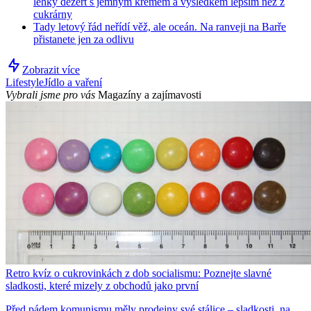
lehký dezert s jemným krémem a výsledkem lepším než z
cukrárny
Tady letový řád neřídí věž, ale oceán. Na ranveji na Barře
přistanete jen za odlivu
Zobrazit více
Lifestyle
Jídlo a vaření
Vybrali jsme pro vás
Magazíny a zajímavosti
Retro kvíz o cukrovinkách z dob socialismu: Poznejte slavné
sladkosti, které mizely z obchodů jako první
Před pádem komunismu měly prodejny své stálice – sladkosti, na