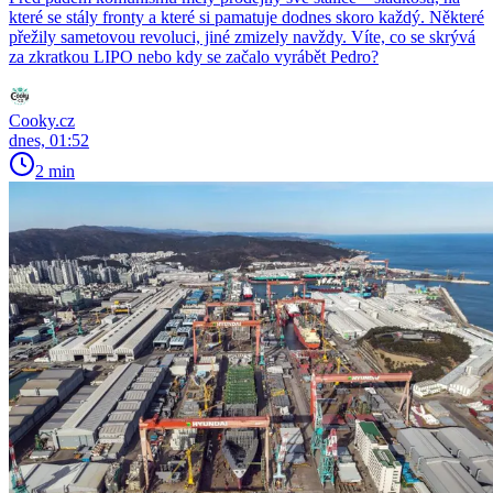
které se stály fronty a které si pamatuje dodnes skoro každý. Některé
přežily sametovou revoluci, jiné zmizely navždy. Víte, co se skrývá
za zkratkou LIPO nebo kdy se začalo vyrábět Pedro?
Cooky.cz
dnes, 01:52
2 min