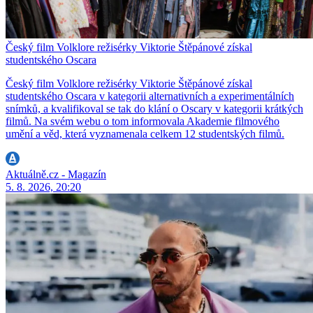
Český film Volklore režisérky Viktorie Štěpánové získal
studentského Oscara
Český film Volklore režisérky Viktorie Štěpánové získal
studentského Oscara v kategorii alternativních a experimentálních
snímků, a kvalifikoval se tak do klání o Oscary v kategorii krátkých
filmů. Na svém webu o tom informovala Akademie filmového
umění a věd, která vyznamenala celkem 12 studentských filmů.
Aktuálně.cz - Magazín
5. 8. 2026, 20:20