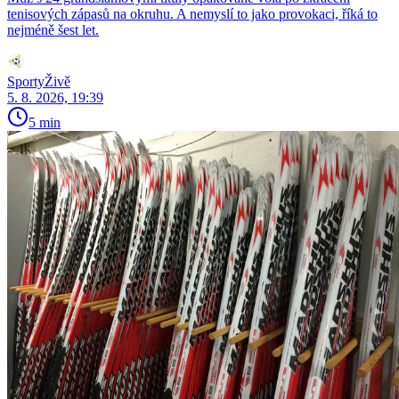
tenisových zápasů na okruhu. A nemyslí to jako provokaci, říká to
nejméně šest let.
SportyŽivě
5. 8. 2026, 19:39
5 min