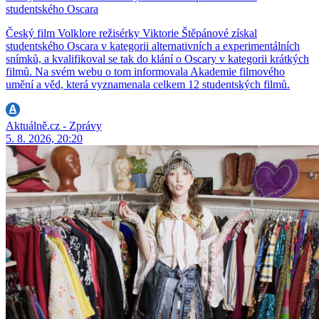
studentského Oscara
Český film Volklore režisérky Viktorie Štěpánové získal
studentského Oscara v kategorii alternativních a experimentálních
snímků, a kvalifikoval se tak do klání o Oscary v kategorii krátkých
filmů. Na svém webu o tom informovala Akademie filmového
umění a věd, která vyznamenala celkem 12 studentských filmů.
Aktuálně.cz - Zprávy
5. 8. 2026, 20:20