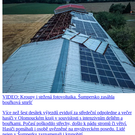
VIDEO: Kroupy i stržená fotovoltaika. Šumpersko zasáhla
bouřková smršť
Více než šest desítek výjezdů evidují za středeční odpoledne a večer
hasiči v Olomouckém kraji v souvislosti s intenzivním deštěm a
bouřkami. Počasí poškodilo střechy, došlo k pádu stromů či větví.
Hasiči pomáhali i osobě uvězněné na mysliveckém posedu. Lidé
nejen v Šumperku zaznamenali i krupobití.