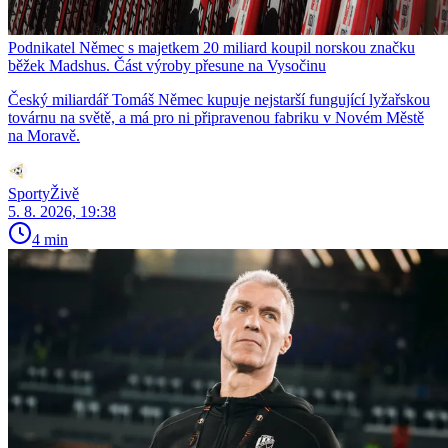
Podnikatel Němec s majetkem 20 miliard koupil norskou značku
běžek Madshus. Část výroby přesune na Vysočinu
Český miliardář Tomáš Němec kupuje nejstarší fungující lyžařskou
továrnu na světě, a má pro ni připravenou fabriku v Novém Městě
na Moravě.
SportyŽivě
5. 8. 2026, 19:38
4 min