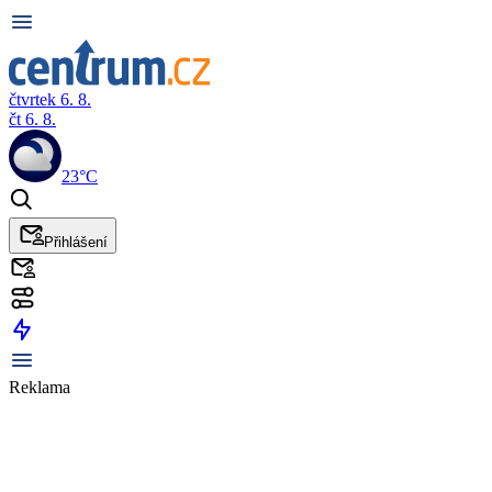
čtvrtek 6. 8.
čt 6. 8.
23°C
Přihlášení
Reklama