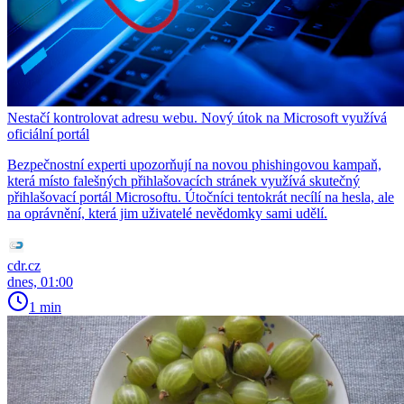
Nestačí kontrolovat adresu webu. Nový útok na Microsoft využívá
oficiální portál
Bezpečnostní experti upozorňují na novou phishingovou kampaň,
která místo falešných přihlašovacích stránek využívá skutečný
přihlašovací portál Microsoftu. Útočníci tentokrát necílí na hesla, ale
na oprávnění, která jim uživatelé nevědomky sami udělí.
cdr.cz
dnes, 01:00
1 min