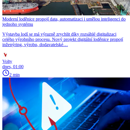
Moderní loděnice propojí data, automatizaci i umělou inteligenci do
jednoho systému
Výstavba lodí se má výrazně zrychlit díky rozsáhlé digitalizaci
celého výrobního procesu. Nový projekt digitální loděnice propojí
inženýring, výrobu, dodavatelské…
Volty
dnes, 01:00
2 min