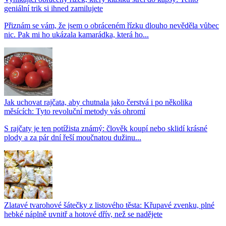
geniální trik si ihned zamilujete
Přiznám se vám, že jsem o obráceném řízku dlouho nevěděla vůbec
nic. Pak mi ho ukázala kamarádka, která ho...
Jak uchovat rajčata, aby chutnala jako čerstvá i po několika
měsících: Tyto revoluční metody vás ohromí
S rajčaty je ten potížista známý: člověk koupí nebo sklidí krásné
plody a za pár dní řeší moučnatou dužinu...
Zlatavé tvarohové šátečky z listového těsta: Křupavé zvenku, plné
hebké náplně uvnitř a hotové dřív, než se nadějete