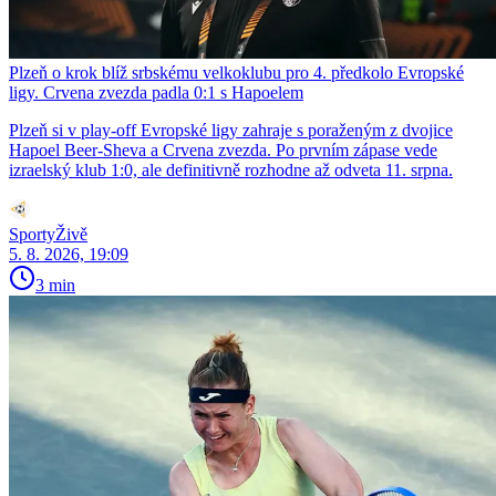
Plzeň o krok blíž srbskému velkoklubu pro 4. předkolo Evropské
ligy. Crvena zvezda padla 0:1 s Hapoelem
Plzeň si v play-off Evropské ligy zahraje s poraženým z dvojice
Hapoel Beer-Sheva a Crvena zvezda. Po prvním zápase vede
izraelský klub 1:0, ale definitivně rozhodne až odveta 11. srpna.
SportyŽivě
5. 8. 2026, 19:09
3 min