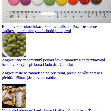
Retro kvíz o cukrovinkách z dob socialismu: Poznejte slavné
sladkosti, které mizely z obchodů jako první
Angrešt jako zapomenutý poklad české zahrady: Nabízí zdravotní
benefity, kterými překoná i řadu drahých léků
Angrešt roste na zahradách po celé zemi, přesto ho většina z nás
přehlíží. Přitom jde o ovoce nabité...
Vynikající obrácený řízek, který klasiku strčí do kapsy: Tento