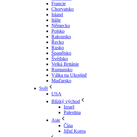
Francie
Chorvatsko
Island
Itálie
Německo
Polsko
Rakousko
Řecko
Rusko
Španělsko
Švédsko
Velká Británie
Rumunsko
Válka na Ukrajině
Maďarsko
Svět
USA
Blízký východ
Izrael
Palestina
Asie
Čína
Jižní Korea