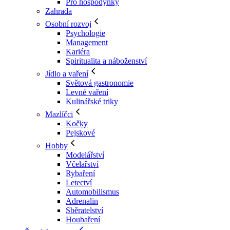
Pro hospodyňky
Zahrada
Osobní rozvoj
Psychologie
Management
Kariéra
Spiritualita a náboženství
Jídlo a vaření
Světová gastronomie
Levné vaření
Kulinářské triky
Mazlíčci
Kočky
Pejskové
Hobby
Modelářství
Včelařství
Rybaření
Letectví
Automobilismus
Adrenalin
Sběratelství
Houbaření