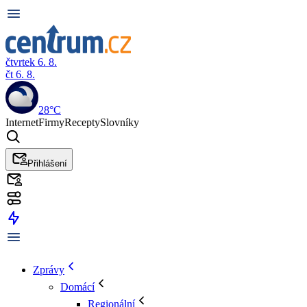
čtvrtek 6. 8.
čt 6. 8.
28°C
Internet
Firmy
Recepty
Slovníky
Přihlášení
Zprávy
Domácí
Regionální