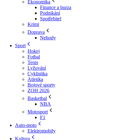
Ekonomika
Finance a burza
Podnikání
Spotřebitel
Krimi
Doprava
Nehody
Sport
Hokej
Fotbal
Tenis
Lyžování
Cyklistika
Atletika
Bojové sporty
ZOH 2026
Basketbal
NBA
Motosport
F1
Auto-moto
Elektromobily
Kultura