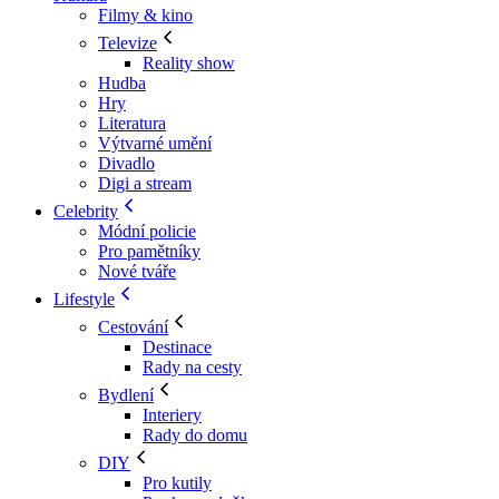
Filmy & kino
Televize
Reality show
Hudba
Hry
Literatura
Výtvarné umění
Divadlo
Digi a stream
Celebrity
Módní policie
Pro pamětníky
Nové tváře
Lifestyle
Cestování
Destinace
Rady na cesty
Bydlení
Interiery
Rady do domu
DIY
Pro kutily