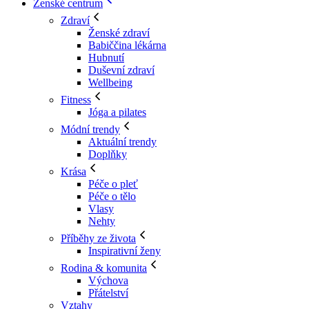
Ženské centrum
Zdraví
Ženské zdraví
Babiččina lékárna
Hubnutí
Duševní zdraví
Wellbeing
Fitness
Jóga a pilates
Módní trendy
Aktuální trendy
Doplňky
Krása
Péče o pleť
Péče o tělo
Vlasy
Nehty
Příběhy ze života
Inspirativní ženy
Rodina & komunita
Výchova
Přátelství
Vztahy