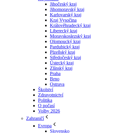
Jihočeský kraj
Jihomoravský kraj
Karlovarský kraj
Kraj Vysočina
Králověhradecký kraj
Liberecký kraj
Moravskoslezský kraj
Olomoucký kraj
Pardubický kraj
Plzeňský kraj
Středočeský kraj
Ústecký kraj
Zlínský kraj
Praha
Brno
Ostrava
Školství
Zdravotnictví
Politika
O počasí
Volby 2026
Zahraničí
Evropa
Slovensko