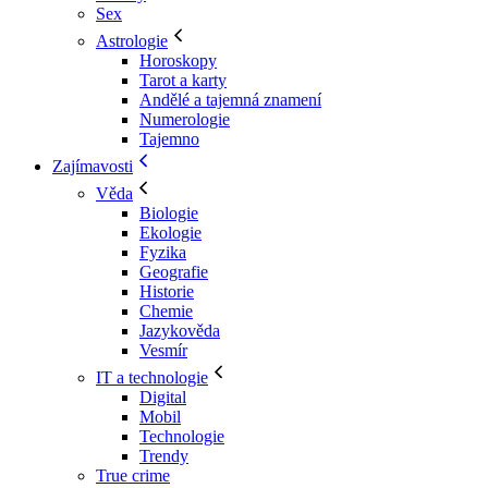
Sex
Astrologie
Horoskopy
Tarot a karty
Andělé a tajemná znamení
Numerologie
Tajemno
Zajímavosti
Věda
Biologie
Ekologie
Fyzika
Geografie
Historie
Chemie
Jazykověda
Vesmír
IT a technologie
Digital
Mobil
Technologie
Trendy
True crime