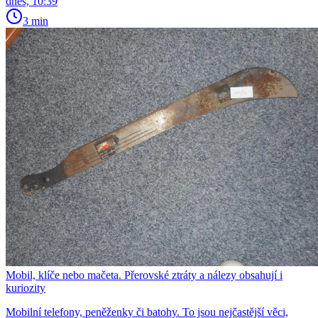
dnes, 10:39
3 min
Mobil, klíče nebo mačeta. Přerovské ztráty a nálezy obsahují i
kuriozity
Mobilní telefony, peněženky či batohy. To jsou nejčastější věci,