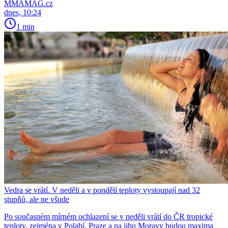
MMAMAG.cz
dnes, 10:24
1 min
Vedra se vrátí. V neděli a v pondělí teploty vystoupají nad 32
stupňů, ale ne všude
Po současném mírném ochlazení se v neděli vrátí do ČR tropické
teploty, zejména v Polabí, Praze a na jihu Moravy budou maxima