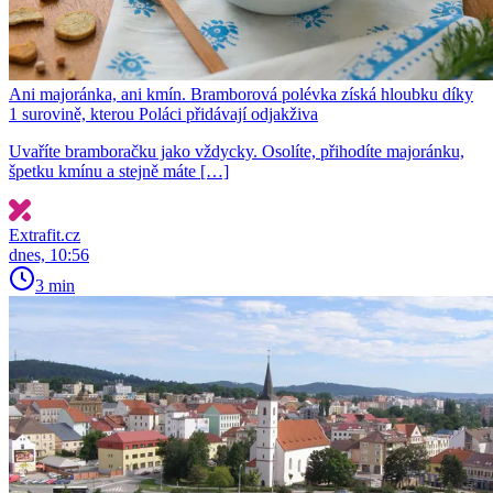
Ani majoránka, ani kmín. Bramborová polévka získá hloubku díky
1 surovině, kterou Poláci přidávají odjakživa
Uvaříte bramboračku jako vždycky. Osolíte, přihodíte majoránku,
špetku kmínu a stejně máte […]
Extrafit.cz
dnes, 10:56
3 min