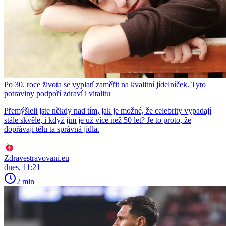
Po 30. roce života se vyplatí zaměřit na kvalitní jídelníček. Tyto
potraviny podpoří zdraví i vitalitu
Přemýšleli jste někdy nad tím, jak je možné, že celebrity vypadají
stále skvěle, i když jim je už více než 50 let? Je to proto, že
dopřávají tělu ta správná jídla.
Zdravestravovani.eu
dnes, 11:21
2 min