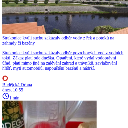
Strakonice kvůli suchu zakázaly odběr vody z řek a potoků na
zahrady či bazény
Strakonice kvůli suchu zakázaly odběr povrchových vod z vodních
toků. Zákaz platí ode dneška. Opatření, které vydal vodoprávní
úřad, platí mimo jiné na zalévání zahrad a trávníků, zavlažování
hřišť, mytí automobilů, napouštění bazénů a nádrží.
Budějcká Drbna
dnes, 10:55
1 min