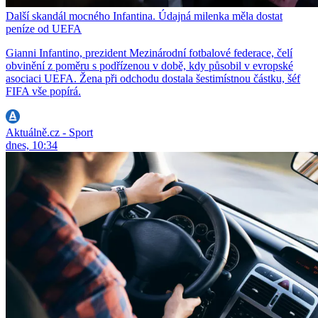
Další skandál mocného Infantina. Údajná milenka měla dostat
peníze od UEFA
Gianni Infantino, prezident Mezinárodní fotbalové federace, čelí
obvinění z poměru s podřízenou v době, kdy působil v evropské
asociaci UEFA. Žena při odchodu dostala šestimístnou částku, šéf
FIFA vše popírá.
Aktuálně.cz - Sport
dnes, 10:34