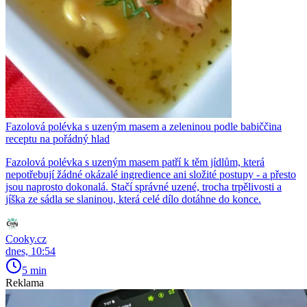
Fazolová polévka s uzeným masem a zeleninou podle babiččina
receptu na pořádný hlad
Fazolová polévka s uzeným masem patří k těm jídlům, která
nepotřebují žádné okázalé ingredience ani složité postupy - a přesto
jsou naprosto dokonalá. Stačí správné uzené, trocha trpělivosti a
jíška ze sádla se slaninou, která celé dílo dotáhne do konce.
Cooky.cz
dnes, 10:54
5 min
Reklama