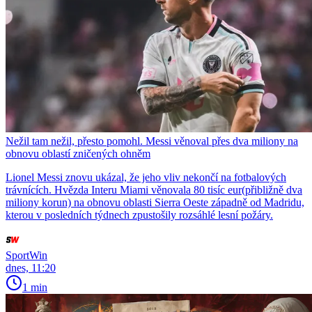
Nežil tam nežil, přesto pomohl. Messi věnoval přes dva miliony na
obnovu oblastí zničených ohněm
Lionel Messi znovu ukázal, že jeho vliv nekončí na fotbalových
trávnících. Hvězda Interu Miami věnovala 80 tisíc eur(přibližně dva
miliony korun) na obnovu oblasti Sierra Oeste západně od Madridu,
kterou v posledních týdnech zpustošily rozsáhlé lesní požáry.
SportWin
dnes, 11:20
1 min