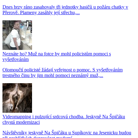
Dnes brzy ráno zasahovaly tři jednotky hasičů u požáru chatky v
Přerově. Plameny zasáhly její střechu,...
Neznáte ho? Muž na fotce by mohl policistům pomoci s
vyšetřováním
Olomoučtí policisté žádají veřejnost o pomoc. S vyšetřováním
trestného činu by jim mohl pomoci neznámý muž,...
Videomapping i pulzující srdcová chodba. Jeskyně Na Špičáku
chystá modernizaci
Návštěvníky jeskyně Na Špičáku u Supíkovic na Jesenicku budou