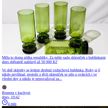
Měla to doma půlka republiky. Za tuhle sadu skleniček s bublinkami
dnes sběratelé nabízejí až 50 000 Kč
Ve dně sklenky se leskne drobná vzduchová bublinka. Roky si jí
nikdo nevšímal, protože z těch skleniček se pilo o svátcích i ve
všední dny a nikdo je nepovažoval za...
Bruneta v kuchyni
dnes, 10:42
4 min