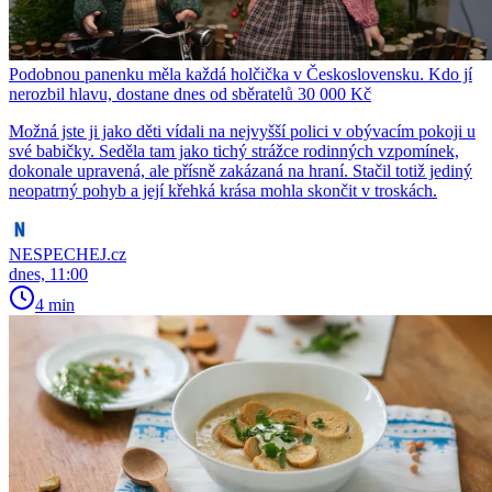
Podobnou panenku měla každá holčička v Československu. Kdo jí
nerozbil hlavu, dostane dnes od sběratelů 30 000 Kč
Možná jste ji jako děti vídali na nejvyšší polici v obývacím pokoji u
své babičky. Seděla tam jako tichý strážce rodinných vzpomínek,
dokonale upravená, ale přísně zakázaná na hraní. Stačil totiž jediný
neopatrný pohyb a její křehká krása mohla skončit v troskách.
NESPECHEJ.cz
dnes, 11:00
4 min