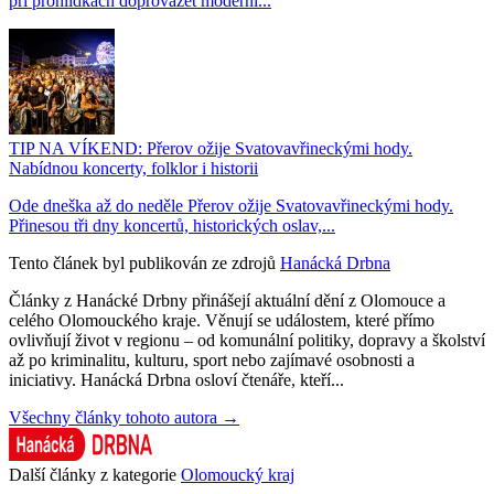
při prohlídkách doprovázet moderní...
TIP NA VÍKEND: Přerov ožije Svatovavřineckými hody.
Nabídnou koncerty, folklor i historii
Ode dneška až do neděle Přerov ožije Svatovavřineckými hody.
Přinesou tři dny koncertů, historických oslav,...
Tento článek byl publikován ze zdrojů
Hanácká Drbna
Články z Hanácké Drbny přinášejí aktuální dění z Olomouce a
celého Olomouckého kraje. Věnují se událostem, které přímo
ovlivňují život v regionu – od komunální politiky, dopravy a školství
až po kriminalitu, kulturu, sport nebo zajímavé osobnosti a
iniciativy. Hanácká Drbna osloví čtenáře, kteří...
Všechny články tohoto autora →
Další články z kategorie
Olomoucký kraj