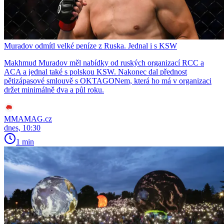
Muradov odmítl velké peníze z Ruska. Jednal i s KSW
Makhmud Muradov měl nabídky od ruských organizací RCC a
ACA a jednal také s polskou KSW. Nakonec dal přednost
pětizápasové smlouvě s OKTAGONem, která ho má v organizaci
držet minimálně dva a půl roku.
MMAMAG.cz
dnes, 10:30
1 min