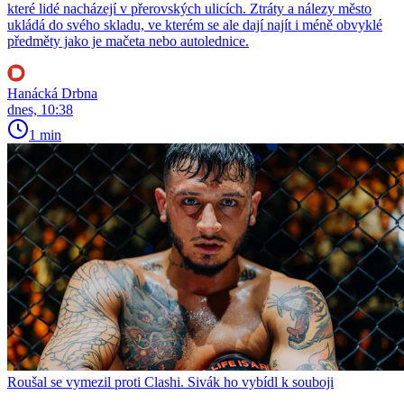
které lidé nacházejí v přerovských ulicích. Ztráty a nálezy město
ukládá do svého skladu, ve kterém se ale dají najít i méně obvyklé
předměty jako je mačeta nebo autolednice.
Hanácká Drbna
dnes, 10:38
1 min
Roušal se vymezil proti Clashi. Sivák ho vybídl k souboji