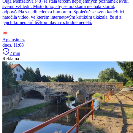
Olga Menzelová (48) se stala terčem nepříjemných poznámek kvůli
svému vzhledu. Místo toho, aby se urážkami nechala zlomit,
odpověděla s nadhledem a humorem. Společně se svou kadeřnicí
natočila video, ve kterém internetovým kritikům ukázala, že si z
jejich komentářů těžkou hlavu rozhodně nedělá.
Aplausin.cz
dnes, 11:08
2 min
Reklama