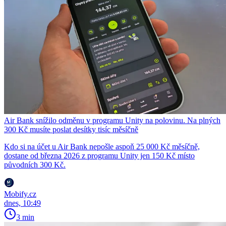
Air Bank snížilo odměnu v programu Unity na polovinu. Na plných
300 Kč musíte poslat desítky tisíc měsíčně
Kdo si na účet u Air Bank nepošle aspoň 25 000 Kč měsíčně,
dostane od března 2026 z programu Unity jen 150 Kč místo
původních 300 Kč.
Mobify.cz
dnes, 10:49
3 min