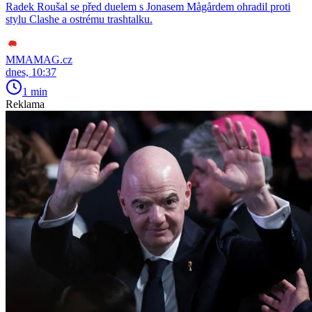
Radek Roušal se před duelem s Jonasem Mågårdem ohradil proti
stylu Clashe a ostrému trashtalku.
MMAMAG.cz
dnes, 10:37
1 min
Reklama