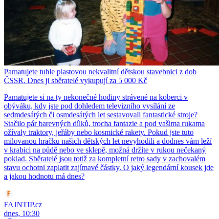
Pamatujete tuhle plastovou nekvalitní dětskou stavebnici z dob
ČSSR. Dnes ji sběratelé vykupují za 5 000 Kč
Pamatujete si na ty nekonečné hodiny strávené na koberci v
obýváku, kdy jste pod dohledem televizního vysílání ze
sedmdesátých či osmdesátých let sestavovali fantastické stroje?
Stačilo pár barevných dílků, trocha fantazie a pod vašima rukama
ožívaly traktory, jeřáby nebo kosmické rakety. Pokud jste tuto
milovanou hračku našich dětských let nevyhodili a dodnes vám leží
v krabici na půdě nebo ve sklepě, možná držíte v rukou nečekaný
poklad. Sběratelé jsou totiž za kompletní retro sady v zachovalém
stavu ochotni zaplatit zajímavé částky. O jaký legendární kousek jde
a jakou hodnotu má dnes?
FAJNTIP.cz
dnes, 10:30