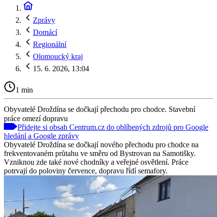
Zprávy
Domácí
Regionální
Olomoucký kraj
15. 6. 2026, 13:04
1 min
Obyvatelé Droždína se dočkají přechodu pro chodce. Stavební
práce omezí dopravu
Přidejte si obsah Centrum.cz do oblíbených zdrojů pro Google
hledání a Google zprávy
Obyvatelé Droždína se dočkají nového přechodu pro chodce na
frekventovaném průtahu ve směru od Bystrovan na Samotišky.
Vzniknou zde také nové chodníky a veřejné osvětlení. Práce
potrvají do poloviny července, dopravu řídí semafory.