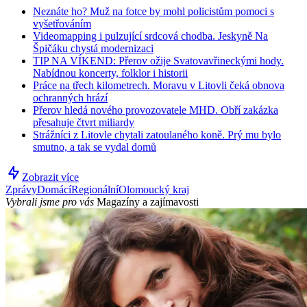
Neznáte ho? Muž na fotce by mohl policistům pomoci s
vyšetřováním
Videomapping i pulzující srdcová chodba. Jeskyně Na
Špičáku chystá modernizaci
TIP NA VÍKEND: Přerov ožije Svatovavřineckými hody.
Nabídnou koncerty, folklor i historii
Práce na třech kilometrech. Moravu v Litovli čeká obnova
ochranných hrází
Přerov hledá nového provozovatele MHD. Obří zakázka
přesahuje čtvrt miliardy
Strážníci z Litovle chytali zatoulaného koně. Prý mu bylo
smutno, a tak se vydal domů
Zobrazit více
Zprávy
Domácí
Regionální
Olomoucký kraj
Vybrali jsme pro vás
Magazíny a zajímavosti