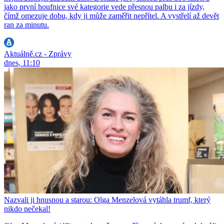
jako první houfnice své kategorie vede přesnou palbu i za jízdy,
čímž omezuje dobu, kdy ji může zaměřit nepřítel. A vystřelí až devět
ran za minutu.
Aktuálně.cz - Zprávy
dnes, 11:10
Nazvali ji hnusnou a starou: Olga Menzelová vytáhla trumf, který
nikdo nečekal!