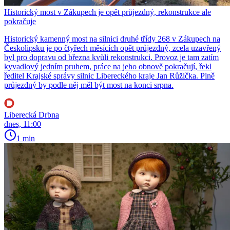
Historický most v Zákupech je opět průjezdný, rekonstrukce ale
pokračuje
Historický kamenný most na silnici druhé třídy 268 v Zákupech na
Českolipsku je po čtyřech měsících opět průjezdný, zcela uzavřený
byl pro dopravu od března kvůli rekonstrukci. Provoz je tam zatím
kyvadlový jedním pruhem, práce na jeho obnově pokračují, řekl
ředitel Krajské správy silnic Libereckého kraje Jan Růžička. Plně
průjezdný by podle něj měl být most na konci srpna.
Liberecká Drbna
dnes, 11:00
1 min