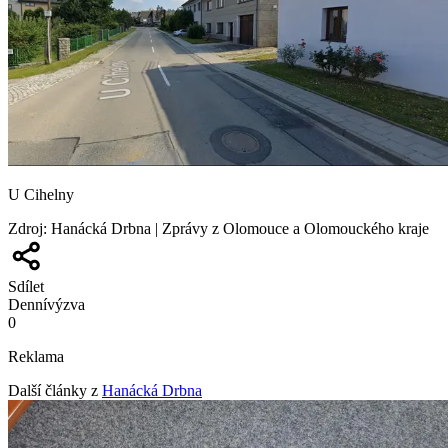
U Cihelny
Zdroj
:
Hanácká Drbna | Zprávy z Olomouce a Olomouckého kraje
Sdílet
Denní
výzva
0
Reklama
Další články z
Hanácká Drbna