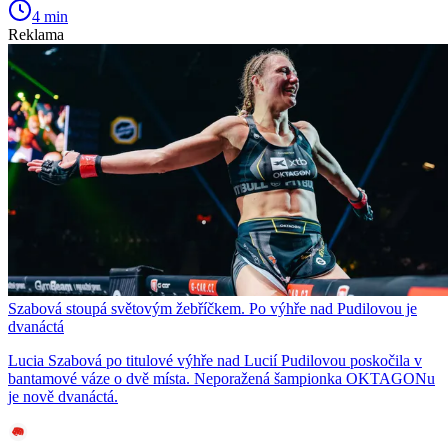
4 min
Reklama
Szabová stoupá světovým žebříčkem. Po výhře nad Pudilovou je
dvanáctá
Lucia Szabová po titulové výhře nad Lucií Pudilovou poskočila v
bantamové váze o dvě místa. Neporažená šampionka OKTAGONu
je nově dvanáctá.