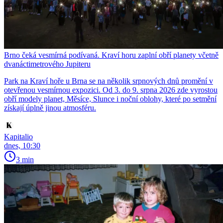
Brno čeká vesmírná podívaná. Kraví horu zaplní obří planety včetně
dvanáctimetrového Jupiteru
Park na Kraví hoře u Brna se na několik srpnových dnů promění v
otevřenou vesmírnou expozici. Od 3. do 9. srpna 2026 zde vyrostou
obří modely planet, Měsíce, Slunce i noční oblohy, které po setmění
získají úplně jinou atmosféru.
Kapitalio
dnes, 10:30
3 min