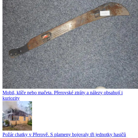
Mobil, klíče nebo mačeta. Přerovské ztráty a nálezy obsahují i
kuriozity
Požár chatky v Přerově. S plameny bojovaly tři jednotky hasičů