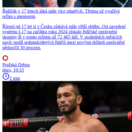
Řidičák v 17 letech láká stále více mladých. Třetina už využívá
režim s mentorem
Řízení od 17 let si v Česku získává stále větší oblibu. Od zavedení
systému L17 na začátku roku 2024 získalo řidičské oprávnění
skupiny B v tomto režimu už 72 465 lidí. V posledních měsících
navíc podíl sedmnáctiletých řidičů mezi novými držiteli oprávnění
překročil 30 procent.
Pražská Drbna
dnes, 10:33
2 min