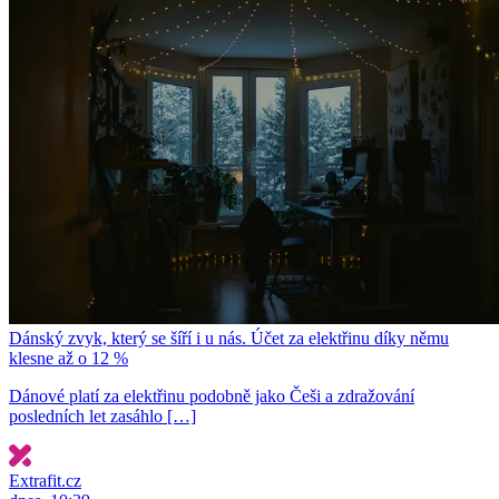
Dánský zvyk, který se šíří i u nás. Účet za elektřinu díky němu
klesne až o 12 %
Dánové platí za elektřinu podobně jako Češi a zdražování
posledních let zasáhlo […]
Extrafit.cz