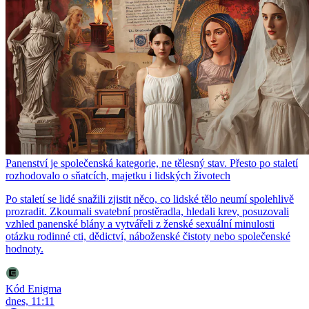
Panenství je společenská kategorie, ne tělesný stav. Přesto po staletí
rozhodovalo o sňatcích, majetku i lidských životech
Po staletí se lidé snažili zjistit něco, co lidské tělo neumí spolehlivě
prozradit. Zkoumali svatební prostěradla, hledali krev, posuzovali
vzhled panenské blány a vytvářeli z ženské sexuální minulosti
otázku rodinné cti, dědictví, náboženské čistoty nebo společenské
hodnoty.
Kód Enigma
dnes, 11:11