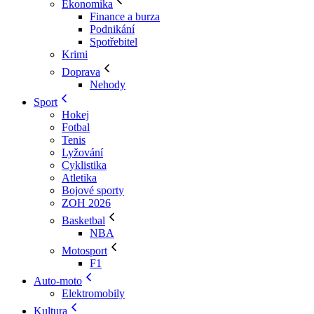
Ekonomika
Finance a burza
Podnikání
Spotřebitel
Krimi
Doprava
Nehody
Sport
Hokej
Fotbal
Tenis
Lyžování
Cyklistika
Atletika
Bojové sporty
ZOH 2026
Basketbal
NBA
Motosport
F1
Auto-moto
Elektromobily
Kultura