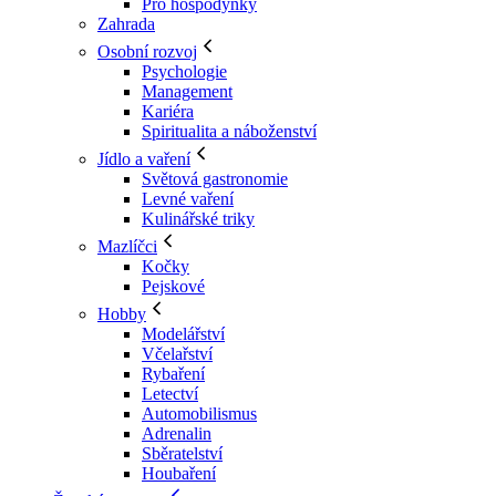
Pro hospodyňky
Zahrada
Osobní rozvoj
Psychologie
Management
Kariéra
Spiritualita a náboženství
Jídlo a vaření
Světová gastronomie
Levné vaření
Kulinářské triky
Mazlíčci
Kočky
Pejskové
Hobby
Modelářství
Včelařství
Rybaření
Letectví
Automobilismus
Adrenalin
Sběratelství
Houbaření