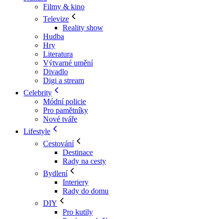
Filmy & kino
Televize
Reality show
Hudba
Hry
Literatura
Výtvarné umění
Divadlo
Digi a stream
Celebrity
Módní policie
Pro pamětníky
Nové tváře
Lifestyle
Cestování
Destinace
Rady na cesty
Bydlení
Interiery
Rady do domu
DIY
Pro kutily