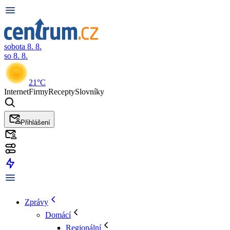
sobota 8. 8.
so 8. 8.
21°C
Internet
Firmy
Recepty
Slovníky
Přihlášení
Zprávy
Domácí
Regionální