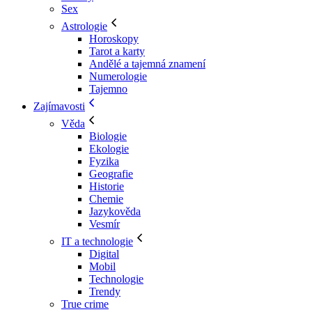
Sex
Astrologie
Horoskopy
Tarot a karty
Andělé a tajemná znamení
Numerologie
Tajemno
Zajímavosti
Věda
Biologie
Ekologie
Fyzika
Geografie
Historie
Chemie
Jazykověda
Vesmír
IT a technologie
Digital
Mobil
Technologie
Trendy
True crime