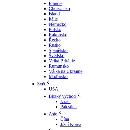
Francie
Chorvatsko
Island
Itálie
Německo
Polsko
Rakousko
Řecko
Rusko
Španělsko
Švédsko
Velká Británie
Rumunsko
Válka na Ukrajině
Maďarsko
Svět
USA
Blízký východ
Izrael
Palestina
Asie
Čína
Jižní Korea