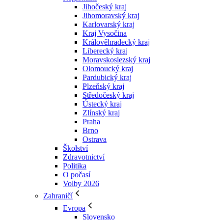
Jihočeský kraj
Jihomoravský kraj
Karlovarský kraj
Kraj Vysočina
Králověhradecký kraj
Liberecký kraj
Moravskoslezský kraj
Olomoucký kraj
Pardubický kraj
Plzeňský kraj
Středočeský kraj
Ústecký kraj
Zlínský kraj
Praha
Brno
Ostrava
Školství
Zdravotnictví
Politika
O počasí
Volby 2026
Zahraničí
Evropa
Slovensko