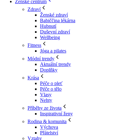
Ženské centrum
Zdraví
Ženské zdraví
Babiččina lékárna
Hubnutí
Duševní zdraví
Wellbeing
Fitness
Jóga a pilates
Módní trendy
Aktuální trendy
Doplňky
Krása
Péče o pleť
Péče o tělo
Vlasy
Nehty
Příběhy ze života
Inspirativní ženy
Rodina & komunita
Výchova
Přátelství
Vztahy