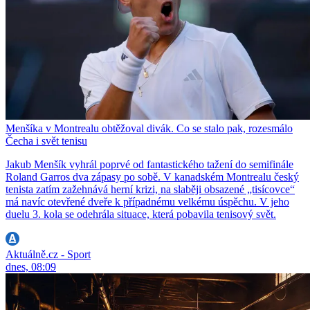
Menšíka v Montrealu obtěžoval divák. Co se stalo pak, rozesmálo
Čecha i svět tenisu
Jakub Menšík vyhrál poprvé od fantastického tažení do semifinále
Roland Garros dva zápasy po sobě. V kanadském Montrealu český
tenista zatím zažehnává herní krizi, na slaběji obsazené „tisícovce“
má navíc otevřené dveře k případnému velkému úspěchu. V jeho
duelu 3. kola se odehrála situace, která pobavila tenisový svět.
Aktuálně.cz - Sport
dnes, 08:09