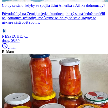
Co by se stalo, kdyby se spojila Jižní Amerika a Afrika dohromady?
Původně byl na Zemi jen jeden kontinent, který se následně rozdělil
na jednotlivé světadíly. Podívejme se, co by se stalo, kdyby se
některé části opět spojily.
NESPECHEJ.cz
dnes, 08:30
2 min
Reklama