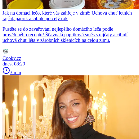
Jak na domácí lečo, které vás zahřeje v zimě: Uchová chuť letních
rajčat, paprik a cibule po celý rok
Pustěte se do zavařování nejlepšího domácího leča podle
prověřeného receptu! Šťavnatá papriková směs s rajčaty a cibulí
uchová chuť léta v zárobních sklenicích na celou zimu.
Cooky.cz
dnes, 08:29
3 min