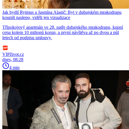
Jak bydlí Rytmus a Jasmína Alagič: Byt v dubajském mrakodrapu
koupili naslepo, viděli jen vizualizace
Třípokojový apartmán ve 28. patře dubajského mrakodrapu, kupní
cena kolem 10 milionů korun, a první návštěva až po dvou a půl
letech od podpisu smlouvy.
VIPživot.cz
dnes, 08:28
4 min