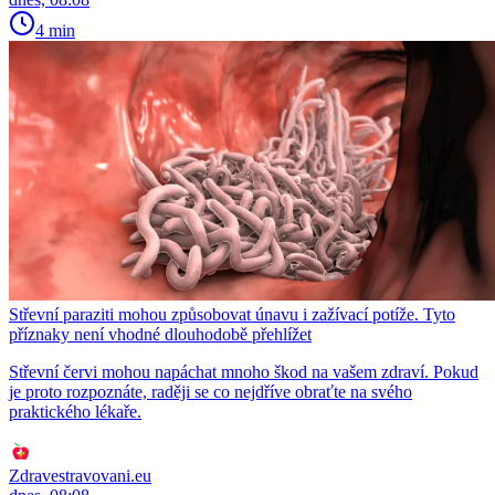
4 min
Střevní paraziti mohou způsobovat únavu i zažívací potíže. Tyto
příznaky není vhodné dlouhodobě přehlížet
Střevní červi mohou napáchat mnoho škod na vašem zdraví. Pokud
je proto rozpoznáte, raději se co nejdříve obraťte na svého
praktického lékaře.
Zdravestravovani.eu