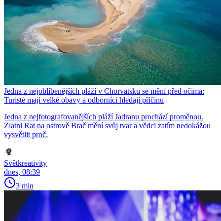
Jedna z nejoblíbenějších pláží v Chorvatsku se mění před očima:
Turisté mají velké obavy a odborníci hledají příčinu
Jedna z nejfotografovanějších pláží Jadranu prochází proměnou.
Zlatni Rat na ostrově Brač mění svůj tvar a vědci zatím nedokážou
vysvětlit proč.
Světkreativity
dnes, 08:39
3 min