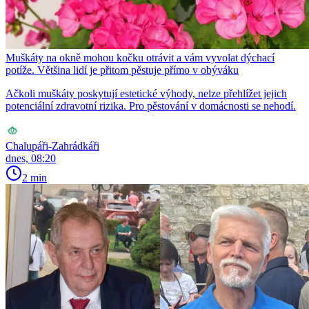
Muškáty na okně mohou kočku otrávit a vám vyvolat dýchací
potíže. Většina lidí je přitom pěstuje přímo v obýváku
Ačkoli muškáty poskytují estetické výhody, nelze přehlížet jejich
potenciální zdravotní rizika. Pro pěstování v domácnosti se nehodí.
Chalupáři-Zahrádkáři
dnes, 08:20
2 min