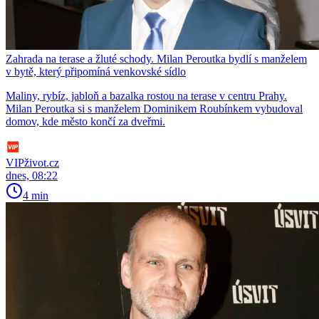
Zahrada na terase a žluté schody. Milan Peroutka bydlí s manželem
v bytě, který připomíná venkovské sídlo
Maliny, rybíz, jabloň a bazalka rostou na terase v centru Prahy.
Milan Peroutka si s manželem Dominikem Roubínkem vybudoval
domov, kde město končí za dveřmi.
VIPživot.cz
dnes, 08:22
4 min