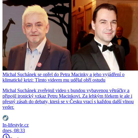
Michal Suchánek se opřel do Petra Macinky a jeho vyjádření o
klimatické krizi: Tímto videem mu udělal obří ostudu
Michal Suchánek zveřejnil video s bundou vybavenou větráčky a
připojil ironický vzkaz Petru Macinkovi. Za lehkým fórkem je ale i
přesný zásah do debaty, která se v Česku vrací s každou další vlnou
veder.
In-lifestyle.cz
dnes, 08:33