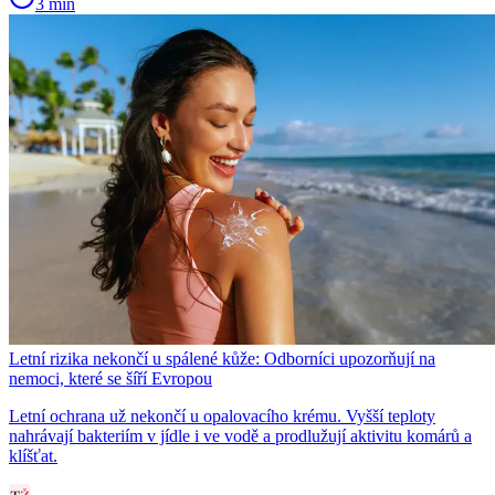
3 min
Letní rizika nekončí u spálené kůže: Odborníci upozorňují na
nemoci, které se šíří Evropou
Letní ochrana už nekončí u opalovacího krému. Vyšší teploty
nahrávají bakteriím v jídle i ve vodě a prodlužují aktivitu komárů a
klíšťat.