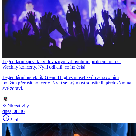
Legendární zpěvák kvůli vážným zdravotním problémům ruší
všechny koncerty. Nyní odhalil, co ho čeká
Legendární hudebník Glenn Hughes musel kvůli zdravotním
potížím přerušit koncerty. Nyní se prý musí soustředit především na
své zdraví.
Světkreativity
dnes, 08:36
2 min