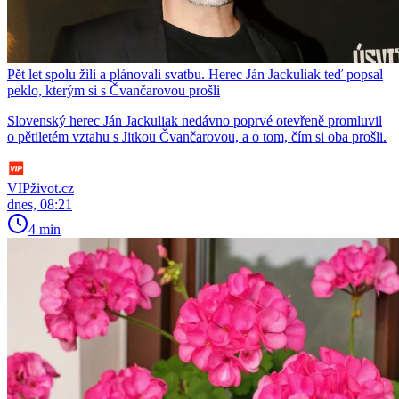
Pět let spolu žili a plánovali svatbu. Herec Ján Jackuliak teď popsal
peklo, kterým si s Čvančarovou prošli
Slovenský herec Ján Jackuliak nedávno poprvé otevřeně promluvil
o pětiletém vztahu s Jitkou Čvančarovou, a o tom, čím si oba prošli.
VIPživot.cz
dnes, 08:21
4 min