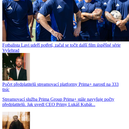
Fotbalista Lavi udeří potřetí, začal se točit další film úspěšné série
Vyšehrad
Počet předplatitelů streamovací platformy Prima+ narostl na 333
tisíc
Streamovací služba Prima Group Prima+ stále navyšuje počty
předplatitelů. Jak uvedl CEO Primy Lukáš Kubát...