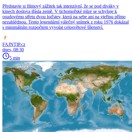
Představte si filmový zážitek tak intenzivní, že se pod diváky v
kinech doslova třásla země. V tichomořské mlze se schyluje k
osudovému střetu dvou loďstev, která na sebe ani na vteřinu přímo
nezahlédnou. Tento legendární válečný snímek z roku 1976 dokázal
s minimálním rozpočtem vyvolat celosvětové šílenství.
FAJNTIP.cz
dnes, 08:30
5 min