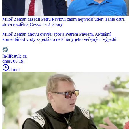
Miloš Zeman zasadil Petru Pavlovi zatím nejtvrdší úder: Tahle ostrá
slova rozdělila Česko na 2 tábory
Miloš Zeman znovu otevřel spor s Petrem Pavlem. Aktuální
komentář od vody zapadá do delší řady jeho veřejných výpadů.
In-lifestyle.cz
dnes, 08:19
3 min