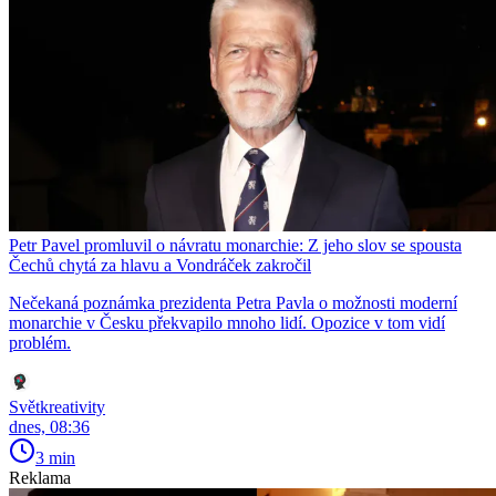
Petr Pavel promluvil o návratu monarchie: Z jeho slov se spousta
Čechů chytá za hlavu a Vondráček zakročil
Nečekaná poznámka prezidenta Petra Pavla o možnosti moderní
monarchie v Česku překvapilo mnoho lidí. Opozice v tom vidí
problém.
Světkreativity
dnes, 08:36
3 min
Reklama