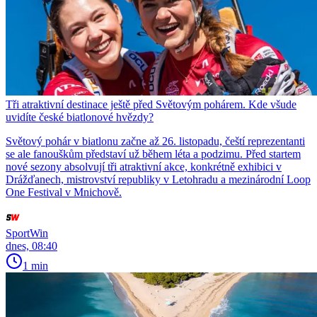
Tři atraktivní destinace ještě před Světovým pohárem. Kde všude
uvidíte české biatlonové hvězdy?
Světový pohár v biatlonu začne až 26. listopadu, čeští reprezentanti
se ale fanouškům představí už během léta a podzimu. Před startem
nové sezony absolvují tři atraktivní akce, konkrétně exhibici v
Drážďanech, mistrovství republiky v Letohradu a mezinárodní Loop
One Festival v Mnichově.
SportWin
dnes, 08:40
1 min