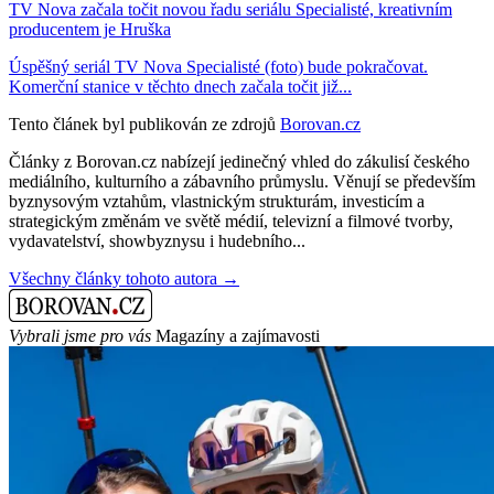
TV Nova začala točit novou řadu seriálu Specialisté, kreativním
producentem je Hruška
Úspěšný seriál TV Nova Specialisté (foto) bude pokračovat.
Komerční stanice v těchto dnech začala točit již...
Tento článek byl publikován ze zdrojů
Borovan.cz
Články z Borovan.cz nabízejí jedinečný vhled do zákulisí českého
mediálního, kulturního a zábavního průmyslu. Věnují se především
byznysovým vztahům, vlastnickým strukturám, investicím a
strategickým změnám ve světě médií, televizní a filmové tvorby,
vydavatelství, showbyznysu i hudebního...
Všechny články tohoto autora →
Vybrali jsme pro vás
Magazíny a zajímavosti