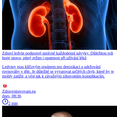
Zdraví ledvin podporují správné každodenní návyky. Důležitou roli
hraje strava, pitný režim i opatrnost při užívání léků
Ledviny jsou klíčovým orgánem pro detoxikaci a udržování
rovnováhy v těle. Je důležité se vyvarovat určitých chyb, které by je
mohly zatížit, a vést tak k závažným zdravotním komplikacím.
Zdravestravovani.eu
dnes, 08:36
2 min