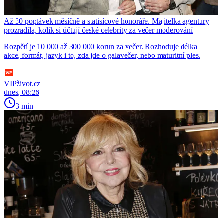
Až 30 poptávek měsíčně a statisícové honoráře. Majitelka agentury
prozradila, kolik si účtují české celebrity za večer moderování
Rozpětí je 10 000 až 300 000 korun za večer. Rozhoduje délka
akce, formát, jazyk i to, zda jde o galavečer, nebo maturitní ples.
VIPživot.cz
dnes, 08:26
3 min