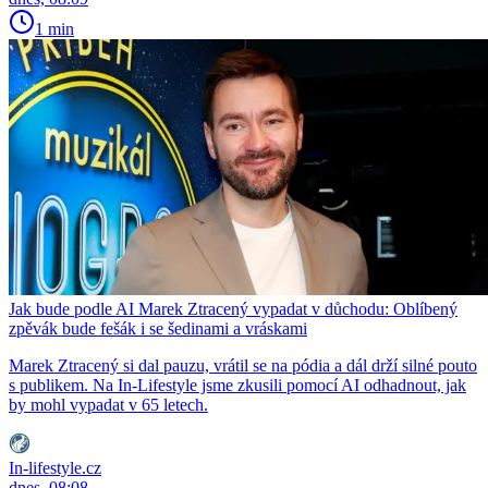
1 min
Jak bude podle AI Marek Ztracený vypadat v důchodu: Oblíbený
zpěvák bude fešák i se šedinami a vráskami
Marek Ztracený si dal pauzu, vrátil se na pódia a dál drží silné pouto
s publikem. Na In-Lifestyle jsme zkusili pomocí AI odhadnout, jak
by mohl vypadat v 65 letech.
In-lifestyle.cz
dnes, 08:08