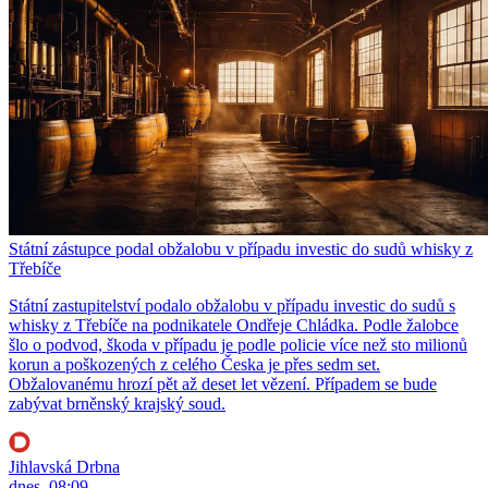
Státní zástupce podal obžalobu v případu investic do sudů whisky z
Třebíče
Státní zastupitelství podalo obžalobu v případu investic do sudů s
whisky z Třebíče na podnikatele Ondřeje Chládka. Podle žalobce
šlo o podvod, škoda v případu je podle policie více než sto milionů
korun a poškozených z celého Česka je přes sedm set.
Obžalovanému hrozí pět až deset let vězení. Případem se bude
zabývat brněnský krajský soud.
Jihlavská Drbna
dnes, 08:09