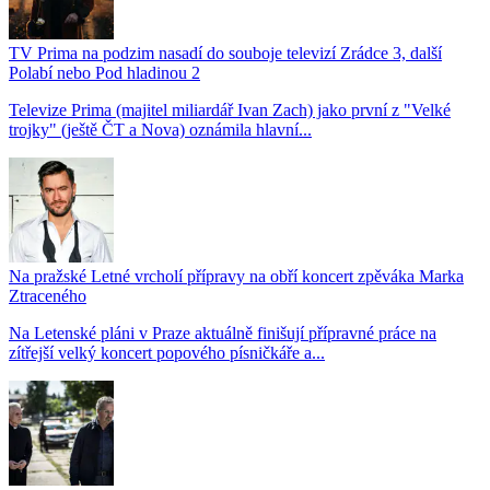
TV Prima na podzim nasadí do souboje televizí Zrádce 3, další
Polabí nebo Pod hladinou 2
Televize Prima (majitel miliardář Ivan Zach) jako první z "Velké
trojky" (ještě ČT a Nova) oznámila hlavní...
Na pražské Letné vrcholí přípravy na obří koncert zpěváka Marka
Ztraceného
Na Letenské pláni v Praze aktuálně finišují přípravné práce na
zítřejší velký koncert popového písničkáře a...