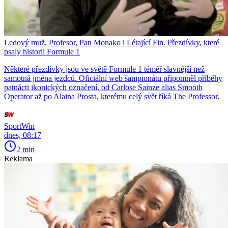
Ledový muž, Profesor, Pan Monako i Létající Fin. Přezdívky, které
psaly historii Formule 1
Některé přezdívky jsou ve světě Formule 1 téměř slavnější než
samotná jména jezdců. Oficiální web šampionátu připomněl příběhy
patnácti ikonických označení, od Carlose Sainze alias Smooth
Operator až po Alaina Prosta, kterému celý svět říká The Professor.
SportWin
dnes, 08:17
2 min
Reklama