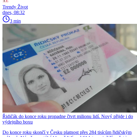
Trendy Život
dnes, 08:32
3 min
Řidičák do konce roku propadne čtvrt milionu lidí. Nový přijde i do
výdejního boxu
Do konce roku skončí v Česku platnost přes 284 tisícům řidičským