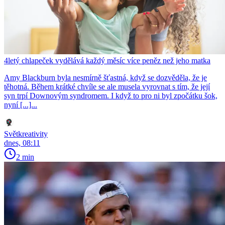
4letý chlapeček vydělává každý měsíc více peněz než jeho matka
Amy Blackburn byla nesmírně šťastná, když se dozvěděla, že je
těhotná. Během krátké chvíle se ale musela vyrovnat s tím, že její
syn trpí Downovým syndromem. I když to pro ni byl zpočátku šok,
nyní [...]...
Světkreativity
dnes, 08:11
2 min