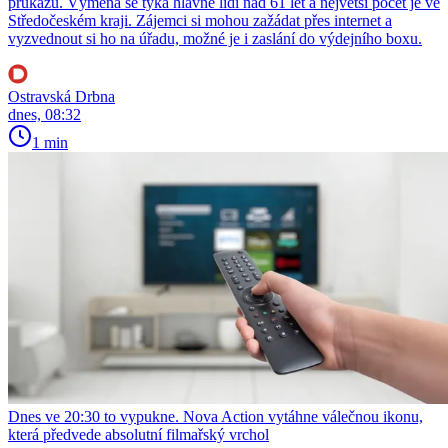
průkazů. Výměna se týká hlavně lidí nad 61 let a největší počet je ve
Středočeském kraji. Zájemci si mohou zažádat přes internet a
vyzvednout si ho na úřadu, možné je i zaslání do výdejního boxu.
Ostravská Drbna
dnes, 08:32
1 min
Dnes ve 20:30 to vypukne. Nova Action vytáhne válečnou ikonu,
která předvede absolutní filmařský vrchol