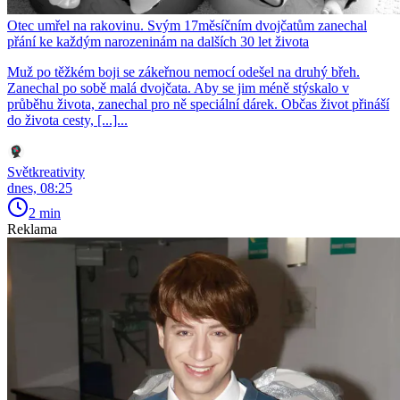
Otec umřel na rakovinu. Svým 17měsíčním dvojčatům zanechal
přání ke každým narozeninám na dalších 30 let života
Muž po těžkém boji se zákeřnou nemocí odešel na druhý břeh.
Zanechal po sobě malá dvojčata. Aby se jim méně stýskalo v
průběhu života, zanechal pro ně speciální dárek. Občas život přináší
do života cesty, [...]...
Světkreativity
dnes, 08:25
2 min
Reklama