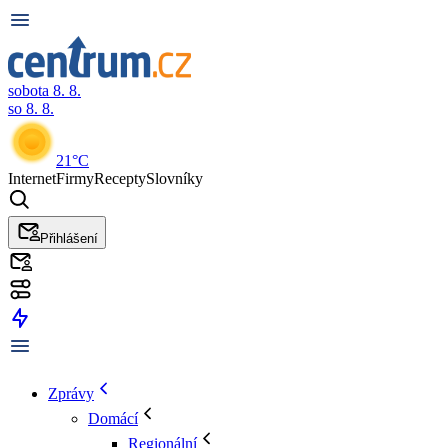
sobota 8. 8.
so 8. 8.
21°C
Internet
Firmy
Recepty
Slovníky
Přihlášení
Zprávy
Domácí
Regionální