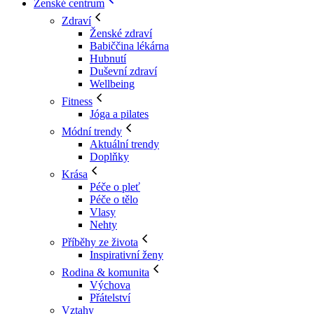
Ženské centrum
Zdraví
Ženské zdraví
Babiččina lékárna
Hubnutí
Duševní zdraví
Wellbeing
Fitness
Jóga a pilates
Módní trendy
Aktuální trendy
Doplňky
Krása
Péče o pleť
Péče o tělo
Vlasy
Nehty
Příběhy ze života
Inspirativní ženy
Rodina & komunita
Výchova
Přátelství
Vztahy