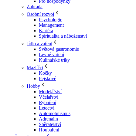
Pro hospodyňky
Zahrada
Osobní rozvoj
Psychologie
Management
Kariéra
Spiritualita a náboženství
Jídlo a vaření
Světová gastronomie
Levné vaření
Kulinářské triky
Mazlíčci
Kočky
Pejskové
Hobby
Modelářství
Včelařství
Rybaření
Letectví
Automobilismus
Adrenalin
Sběratelství
Houbaření