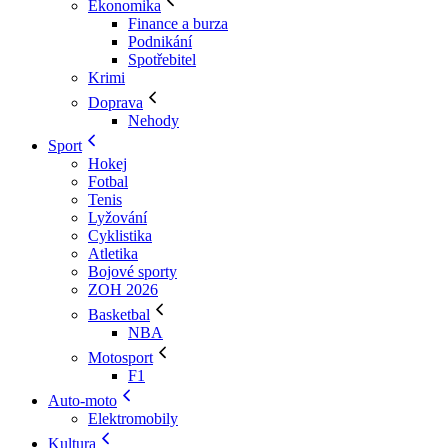
Ekonomika
Finance a burza
Podnikání
Spotřebitel
Krimi
Doprava
Nehody
Sport
Hokej
Fotbal
Tenis
Lyžování
Cyklistika
Atletika
Bojové sporty
ZOH 2026
Basketbal
NBA
Motosport
F1
Auto-moto
Elektromobily
Kultura