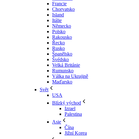
Francie
Chorvatsko
Island
Itálie
Německo
Polsko
Rakousko
Řecko
Rusko
Španělsko
Švédsko
Velká Británie
Rumunsko
Válka na Ukrajině
Maďarsko
Svět
USA
Blízký východ
Izrael
Palestina
Asie
Čína
Jižní Korea