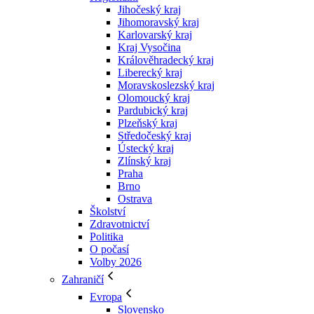
Jihočeský kraj
Jihomoravský kraj
Karlovarský kraj
Kraj Vysočina
Králověhradecký kraj
Liberecký kraj
Moravskoslezský kraj
Olomoucký kraj
Pardubický kraj
Plzeňský kraj
Středočeský kraj
Ústecký kraj
Zlínský kraj
Praha
Brno
Ostrava
Školství
Zdravotnictví
Politika
O počasí
Volby 2026
Zahraničí
Evropa
Slovensko