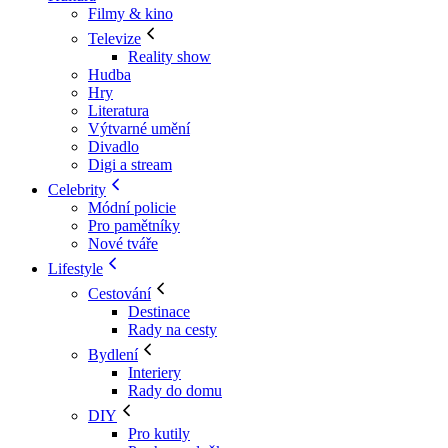
Filmy & kino
Televize
Reality show
Hudba
Hry
Literatura
Výtvarné umění
Divadlo
Digi a stream
Celebrity
Módní policie
Pro pamětníky
Nové tváře
Lifestyle
Cestování
Destinace
Rady na cesty
Bydlení
Interiery
Rady do domu
DIY
Pro kutily