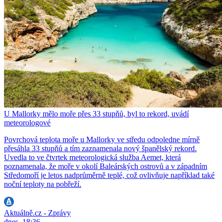
U Mallorky mělo moře přes 33 stupňů, byl to rekord, uvádí
meteorologové
Povrchová teplota moře u Mallorky ve středu odpoledne mírně
přesáhla 33 stupňů a tím zaznamenala nový španělský rekord.
Uvedla to ve čtvrtek meteorologická služba Aemet, která
poznamenala, že moře v okolí Baleárských ostrovů a v západním
Středomoří je letos nadprůměrně teplé, což ovlivňuje například také
noční teploty na pobřeží.
Aktuálně.cz - Zprávy
dnes, 18:36