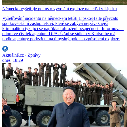
Německo vyšetřuje pokus o vyvolání exploze na letišti v Lipsku
Vyšetřování incidentu na německém letišti Lipsko/Halle převzalo
spolkové státní zastupitelství, které se zabývá nejzávažnější
kriminalitou týkající se například ohrožení bezpečnosti. Informovala
o tom ve čtvrtek agentura DPA. Úřad se sídlem v Karlsruhe má
podle agentury podezření na úmyslný pokus o způsobení exploze.
Aktuálně.cz - Zprávy
dnes, 18:29