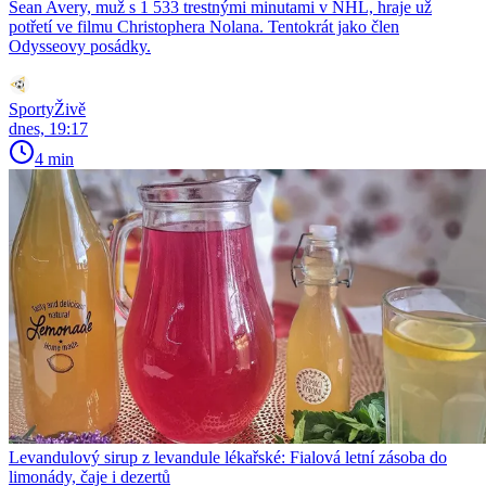
Sean Avery, muž s 1 533 trestnými minutami v NHL, hraje už
potřetí ve filmu Christophera Nolana. Tentokrát jako člen
Odysseovy posádky.
SportyŽivě
dnes, 19:17
4 min
Levandulový sirup z levandule lékařské: Fialová letní zásoba do
limonády, čaje i dezertů