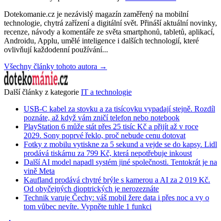
Dotekomanie.cz je nezávislý magazín zaměřený na mobilní
technologie, chytrá zařízení a digitální svět. Přináší aktuální novinky,
recenze, návody a komentáře ze světa smartphonů, tabletů, aplikací,
Androidu, Applu, umělé inteligence i dalších technologií, které
ovlivňují každodenní používání...
Všechny články tohoto autora →
Další články z kategorie
IT a technologie
USB-C kabel za stovku a za tisícovku vypadají stejně. Rozdíl
poznáte, až když vám zničí telefon nebo notebook
PlayStation 6 může stát přes 25 tisíc Kč a přijít až v roce
2029. Sony poprvé řeklo, proč nebude cenu dotovat
Fotky z mobilu vytiskne za 5 sekund a vejde se do kapsy. Lidl
prodává tiskárnu za 799 Kč, která nepotřebuje inkoust
Další AI model napadl systém jiné společnosti. Tentokrát je na
vině Meta
Kaufland prodává chytré brýle s kamerou a AI za 2 019 Kč.
Od obyčejných dioptrických je nerozeznáte
Technik varuje Čechy: váš mobil žere data i přes noc a vy o
tom vůbec nevíte. Vypněte tuhle 1 funkci