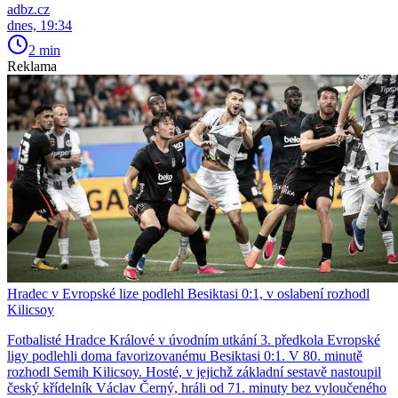
adbz.cz
dnes, 19:34
2 min
Reklama
Hradec v Evropské lize podlehl Besiktasi 0:1, v oslabení rozhodl
Kilicsoy
Fotbalisté Hradce Králové v úvodním utkání 3. předkola Evropské
ligy podlehli doma favorizovanému Besiktasi 0:1. V 80. minutě
rozhodl Semih Kilicsoy. Hosté, v jejichž základní sestavě nastoupil
český křídelník Václav Černý, hráli od 71. minuty bez vyloučeného