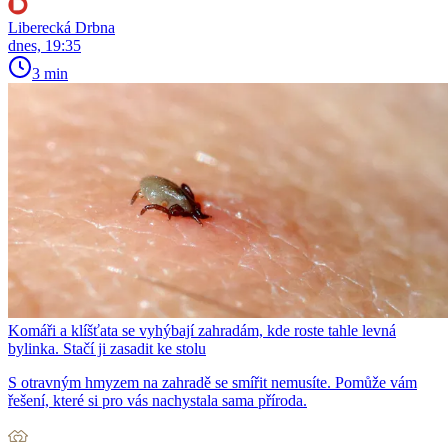
Liberecká Drbna
dnes, 19:35
3 min
Komáři a klíšťata se vyhýbají zahradám, kde roste tahle levná
bylinka. Stačí ji zasadit ke stolu
S otravným hmyzem na zahradě se smířit nemusíte. Pomůže vám
řešení, které si pro vás nachystala sama příroda.