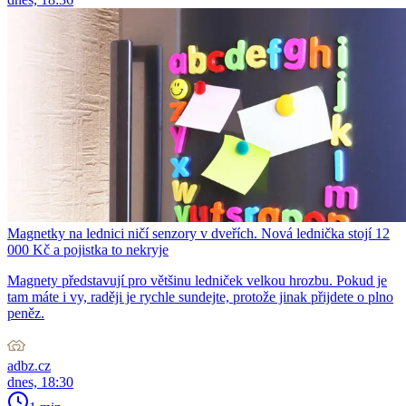
Magnetky na lednici ničí senzory v dveřích. Nová lednička stojí 12
000 Kč a pojistka to nekryje
Magnety představují pro většinu ledniček velkou hrozbu. Pokud je
tam máte i vy, raději je rychle sundejte, protože jinak přijdete o plno
peněz.
adbz.cz
dnes, 18:30