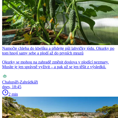
Namočte chleba do kbelíku a přidejte půl lahvičky jódu. Okurky po
tom hnojí samy sebe a plodí až do prvních mrazů
Okurky se mohou na zahradě změnit doslova v plodící nezmary.
Musíte je jen správně vyživit – a pak už se jen těšit z výsledků.
Chalupáři-Zahrádkáři
dnes, 18:45
2 min