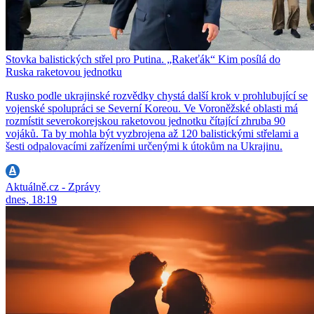
Stovka balistických střel pro Putina. „Rakeťák“ Kim posílá do
Ruska raketovou jednotku
Rusko podle ukrajinské rozvědky chystá další krok v prohlubující se
vojenské spolupráci se Severní Koreou. Ve Voroněžské oblasti má
rozmístit severokorejskou raketovou jednotku čítající zhruba 90
vojáků. Ta by mohla být vyzbrojena až 120 balistickými střelami a
šesti odpalovacími zařízeními určenými k útokům na Ukrajinu.
Aktuálně.cz - Zprávy
dnes, 18:19