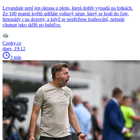
Levandule není jen okrasa u plotu, která dobře vypadá na fotkách.
Ze 100 gramů květů uděláte voňavý sirup, který se hodí do čaje,
limonády i na dezerty, a když se nepřežene louhování, nebude
chutnat jako skříň po babičce.
Cooky.cz
dnes, 19:12
3 min