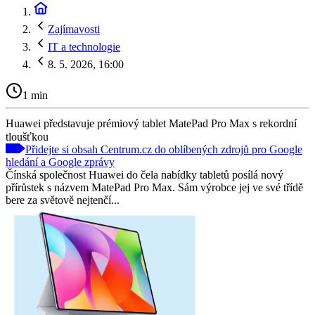
Zajímavosti
IT a technologie
8. 5. 2026, 16:00
1 min
Huawei představuje prémiový tablet MatePad Pro Max s rekordní
tloušťkou
Přidejte si obsah Centrum.cz do oblíbených zdrojů pro Google
hledání a Google zprávy
Čínská společnost Huawei do čela nabídky tabletů posílá nový
přírůstek s názvem MatePad Pro Max. Sám výrobce jej ve své třídě
bere za světově nejtenčí...