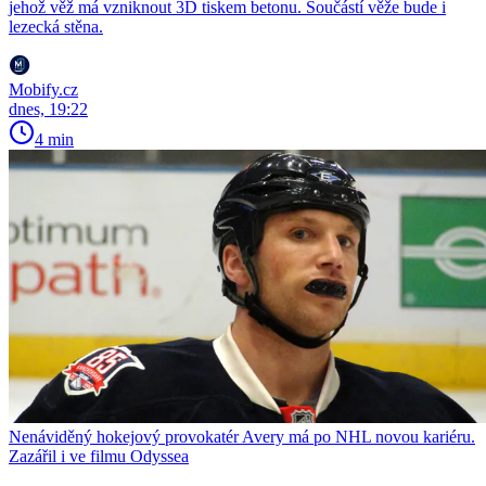
jehož věž má vzniknout 3D tiskem betonu. Součástí věže bude i
lezecká stěna.
Mobify.cz
dnes, 19:22
4 min
Nenáviděný hokejový provokatér Avery má po NHL novou kariéru.
Zazářil i ve filmu Odyssea