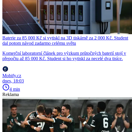
Baterie za 85 000 Kč si vytiskl na 3D tiskárně za 2 000 Kč. Student
dal potom návod zadarmo celému světu
Komerční laboratorní článek pro výzkum průtočných baterií stojí v
přepočtu až 85 000 Kč. Student si ho vytiskl za necelé dva tisíce.
Mobify.cz
dnes, 18:03
4 min
Reklama