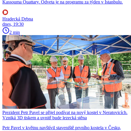
Kassouma Ouattary. Odveta je na programu za týden v Istanbulu.
Hradecká Drbna
dnes, 19:30
2 min
Prezident Petr Pavel se přijel podívat na nový kostel v Neratovicích.
Vzniká 3D tiskem a uvnitř bude lezecká stěna
Petr Pavel v květnu navštívil staveniště prvního kostela v Česku,