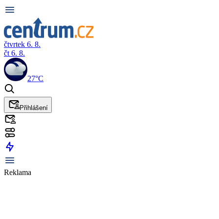
čtvrtek 6. 8.
čt 6. 8.
27°C
Přihlášení
Reklama