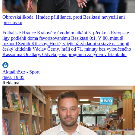
Obrovská škoda. Hradec pálil šance, proti Besiktasi nevyužil ani
přesilovku
Fotbalisté Hradce Králové v úvodním utkání 3. předkola Evropské
ligy podlehli doma favorizovanému Besiktasi 0:1. V 80. minutě
rozhodl Semih Kilicsoy. Hosté, v jejichž základní sestavě nastoupil
český křídelník Václav Černý, hráli od 71. minuty bez vyloučeného
Kassouma Ouattary. Odveta je na programu za týden v Istanbulu.
Aktuálně.cz - Sport
dnes, 19:05
Reklama