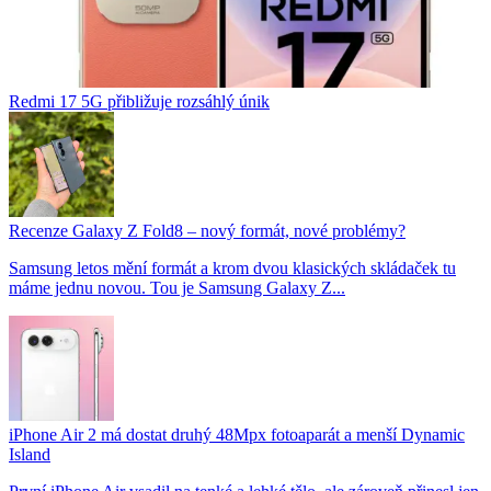
Redmi 17 5G přibližuje rozsáhlý únik
Recenze Galaxy Z Fold8 – nový formát, nové problémy?
Samsung letos mění formát a krom dvou klasických skládaček tu
máme jednu novou. Tou je Samsung Galaxy Z...
iPhone Air 2 má dostat druhý 48Mpx fotoaparát a menší Dynamic
Island