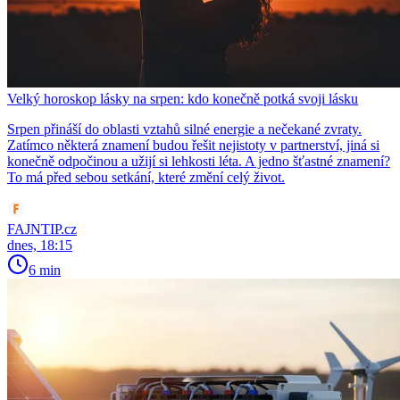
Velký horoskop lásky na srpen: kdo konečně potká svoji lásku
Srpen přináší do oblasti vztahů silné energie a nečekané zvraty.
Zatímco některá znamení budou řešit nejistoty v partnerství, jiná si
konečně odpočinou a užijí si lehkosti léta. A jedno šťastné znamení?
To má před sebou setkání, které změní celý život.
FAJNTIP.cz
dnes, 18:15
6 min