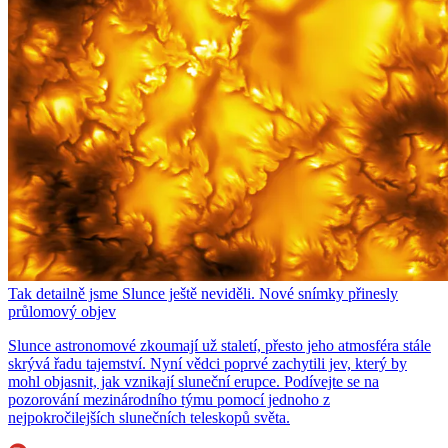
Tak detailně jsme Slunce ještě neviděli. Nové snímky přinesly
průlomový objev
Slunce astronomové zkoumají už staletí, přesto jeho atmosféra stále
skrývá řadu tajemství. Nyní vědci poprvé zachytili jev, který by
mohl objasnit, jak vznikají sluneční erupce. Podívejte se na
pozorování mezinárodního týmu pomocí jednoho z
nejpokročilejších slunečních teleskopů světa.