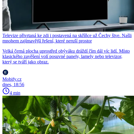
Televize přivrtaná ke zdi i postavená na skříňce už Čechy štve. Našli
mnohem zajímavější řešení, které neruší prostor
Velká černá plocha uprostřed obýváku dráždí čím dál víc lidí. Místo
klasického zavěšení volí posuvné panely, lamely nebo televizor,
který se tváří jako obraz.
Mobify.cz
dnes, 18:56
4 min