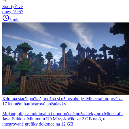
SportyŽivě
dnes, 19:57
3 min
Kdo má starší počítač, možná si už nezahraje. Minecraft poprvé za
17 let mění hardwarové požadavky
Mojang přepsal minimální i doporučené požadavky pro Minecraft:
Java Edition. Minimum RAM vyskočilo ze 2 GB na 8, u
integrované grafiky dokonce na 12 GB.