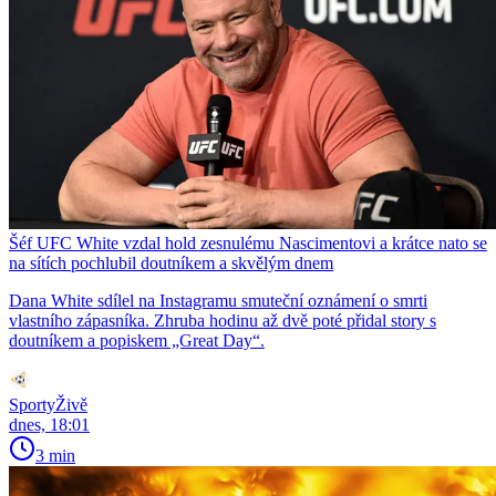
Šéf UFC White vzdal hold zesnulému Nascimentovi a krátce nato se
na sítích pochlubil doutníkem a skvělým dnem
Dana White sdílel na Instagramu smuteční oznámení o smrti
vlastního zápasníka. Zhruba hodinu až dvě poté přidal story s
doutníkem a popiskem „Great Day“.
SportyŽivě
dnes, 18:01
3 min