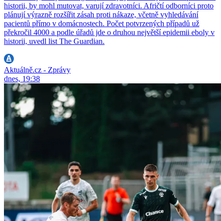
historii, by mohl mutovat, varují zdravotníci. Afričtí odborníci proto
plánují výrazně rozšířit zásah proti nákaze, včetně vyhledávání
pacientů přímo v domácnostech. Počet potvrzených případů už
překročil 4000 a podle úřadů jde o druhou největší epidemii eboly v
historii, uvedl list The Guardian.
Aktuálně.cz - Zprávy
dnes, 19:38