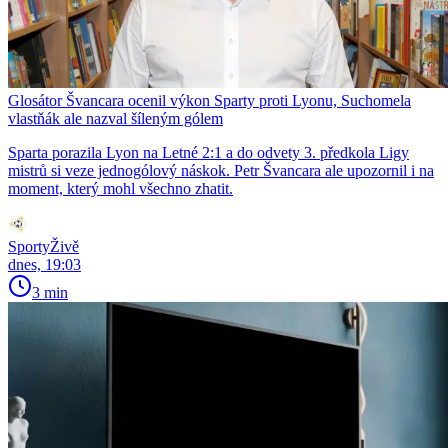
Glosátor Švancara ocenil výkon Sparty proti Lyonu, Suchomela
vlastňák ale nazval šíleným gólem
Sparta porazila Lyon na Letné 2:1 a do odvety 3. předkola Ligy
mistrů si veze jednogólový náskok. Petr Švancara ale upozornil i na
moment, který mohl všechno zhatit.
SportyŽivě
dnes, 19:03
3 min