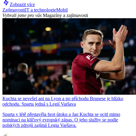
Zobrazit více
Zajímavosti
IT a technologie
Mobil
Vybrali jsme pro vás
Magazíny a zajímavosti
Kuchta se nevešel ani na Lyon a po příchodu Brunese je blízko
odchodu. Sparta jedná s Legií Varšava
Sparta v létě přestavěla hrot útoku a Jan Kuchta se ocitl mimo
nominaci na klíčový evropský zápas. O jeho služby se podle
polských zdrojů zajímá Legia Varšava.