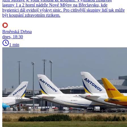
laguny 1 a 2 horní nádrže Nové Mlýny na Břeclavsku, kde
hygienici dál evidují výskyt sinic. Pro citlivější skupiny lidí tak může
být koupání zdravotním rizikem.
Brněnská Drbna
dnes, 18:30
1 min