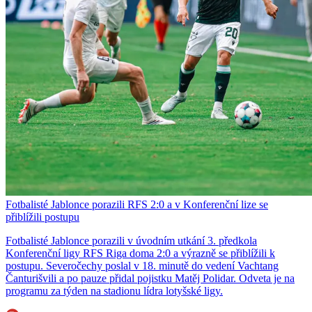
Fotbalisté Jablonce porazili RFS 2:0 a v Konferenční lize se
přiblížili postupu
Fotbalisté Jablonce porazili v úvodním utkání 3. předkola
Konferenční ligy RFS Riga doma 2:0 a výrazně se přiblížili k
postupu. Severočechy poslal v 18. minutě do vedení Vachtang
Čanturišvili a po pauze přidal pojistku Matěj Polidar. Odveta je na
programu za týden na stadionu lídra lotyšské ligy.