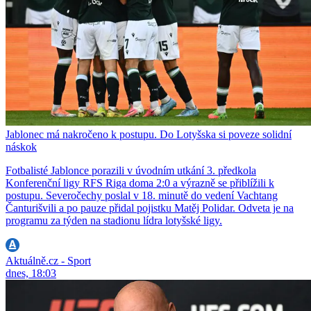
Jablonec má nakročeno k postupu. Do Lotyšska si poveze solidní
náskok
Fotbalisté Jablonce porazili v úvodním utkání 3. předkola
Konferenční ligy RFS Riga doma 2:0 a výrazně se přiblížili k
postupu. Severočechy poslal v 18. minutě do vedení Vachtang
Čanturišvili a po pauze přidal pojistku Matěj Polidar. Odveta je na
programu za týden na stadionu lídra lotyšské ligy.
Aktuálně.cz - Sport
dnes, 18:03