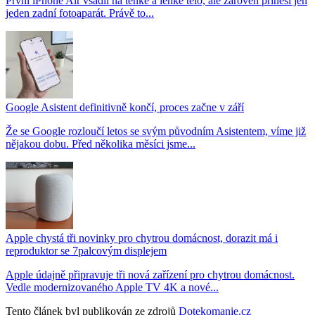
První iPhone Air vsadil na tenké a lehké tělo, ale zároveň přinesl jen
jeden zadní fotoaparát. Právě to...
Google Asistent definitivně končí, proces začne v září
Že se Google rozloučí letos se svým původním Asistentem, víme již
nějakou dobu. Před několika měsíci jsme...
Apple chystá tři novinky pro chytrou domácnost, dorazit má i
reproduktor se 7palcovým displejem
Apple údajně připravuje tři nová zařízení pro chytrou domácnost.
Vedle modernizovaného Apple TV 4K a nové...
Tento článek byl publikován ze zdrojů
Dotekomanie.cz