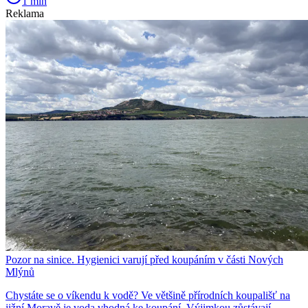
1 min
Reklama
Pozor na sinice. Hygienici varují před koupáním v části Nových
Mlýnů
Chystáte se o víkendu k vodě? Ve většině přírodních koupališť na
jižní Moravě je voda vhodná ke koupání. Výjimkou zůstávají