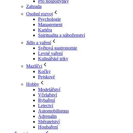
Pro hospodyňky
Zahrada
Osobní rozvoj
Psychologie
Management
Kariéra
Spiritualita a náboženství
Jídlo a vaření
Světová gastronomie
Levné vaření
Kulinářské triky
Mazlíčci
Kočky
Pejskové
Hobby
Modelářství
Včelařství
Rybaření
Letectví
Automobilismus
Adrenalin
Sběratelství
Houbaření