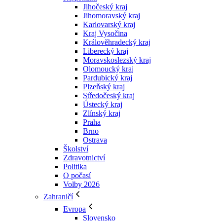
Jihočeský kraj
Jihomoravský kraj
Karlovarský kraj
Kraj Vysočina
Králověhradecký kraj
Liberecký kraj
Moravskoslezský kraj
Olomoucký kraj
Pardubický kraj
Plzeňský kraj
Středočeský kraj
Ústecký kraj
Zlínský kraj
Praha
Brno
Ostrava
Školství
Zdravotnictví
Politika
O počasí
Volby 2026
Zahraničí
Evropa
Slovensko