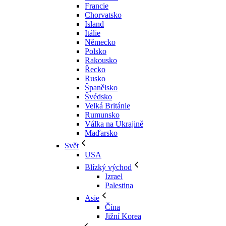
Francie
Chorvatsko
Island
Itálie
Německo
Polsko
Rakousko
Řecko
Rusko
Španělsko
Švédsko
Velká Británie
Rumunsko
Válka na Ukrajině
Maďarsko
Svět
USA
Blízký východ
Izrael
Palestina
Asie
Čína
Jižní Korea