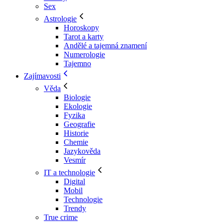
Sex
Astrologie
Horoskopy
Tarot a karty
Andělé a tajemná znamení
Numerologie
Tajemno
Zajímavosti
Věda
Biologie
Ekologie
Fyzika
Geografie
Historie
Chemie
Jazykověda
Vesmír
IT a technologie
Digital
Mobil
Technologie
Trendy
True crime