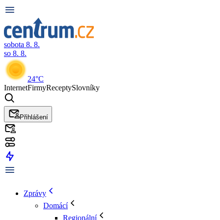
sobota 8. 8.
so 8. 8.
24°C
Internet
Firmy
Recepty
Slovníky
Přihlášení
Zprávy
Domácí
Regionální