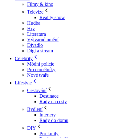
Filmy & kino
Televize
Reality show
Hudba
Hry
Literatura
Výtvarné umění
Divadlo
Digi a stream
Celebrity
Módní policie
Pro pamětníky
Nové tváře
Lifestyle
Cestování
Destinace
Rady na cesty
Bydlení
Interiery
Rady do domu
DIY
Pro kutily