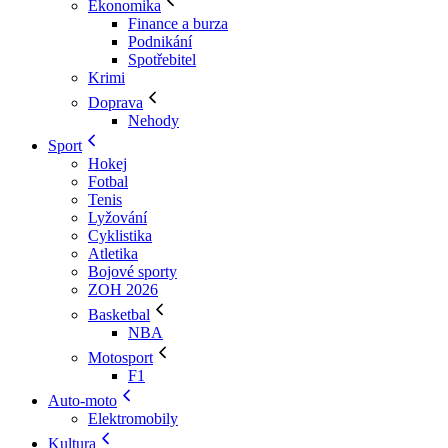
Ekonomika
Finance a burza
Podnikání
Spotřebitel
Krimi
Doprava
Nehody
Sport
Hokej
Fotbal
Tenis
Lyžování
Cyklistika
Atletika
Bojové sporty
ZOH 2026
Basketbal
NBA
Motosport
F1
Auto-moto
Elektromobily
Kultura