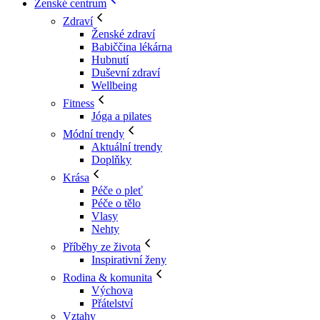
Ženské centrum
Zdraví
Ženské zdraví
Babiččina lékárna
Hubnutí
Duševní zdraví
Wellbeing
Fitness
Jóga a pilates
Módní trendy
Aktuální trendy
Doplňky
Krása
Péče o pleť
Péče o tělo
Vlasy
Nehty
Příběhy ze života
Inspirativní ženy
Rodina & komunita
Výchova
Přátelství
Vztahy