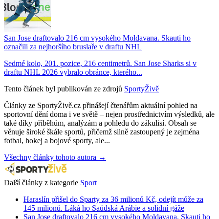
San Jose draftovalo 216 cm vysokého Moldavana. Skauti ho
označili za nejhoršího bruslaře v draftu NHL
Sedmé kolo, 201. pozice, 216 centimetrů. San Jose Sharks si v
draftu NHL 2026 vybralo obránce, kterého...
Tento článek byl publikován ze zdrojů
SportyŽivě
Články ze SportyŽivě.cz přinášejí čtenářům aktuální pohled na
sportovní dění doma i ve světě – nejen prostřednictvím výsledků, ale
také díky příběhům, analýzám a pohledu do zákulisí. Obsah se
věnuje široké škále sportů, přičemž silně zastoupený je zejména
fotbal, hokej a bojové sporty, ale...
Všechny články tohoto autora →
Další články z kategorie
Sport
Haraslín přišel do Sparty za 36 milionů Kč, odejít může za
145 milionů. Láká ho Saúdská Arábie a solidní gáže
San Jose draftovalo 216 cm vysokého Moldavana. Skauti ho