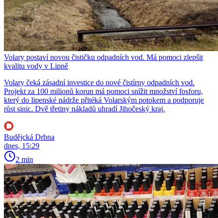
Volary postaví novou čističku odpadních vod. Má pomoci zlepšit
kvalitu vody v Lipně
Volary čeká zásadní investice do nové čistírny odpadních vod.
Projekt za 100 milionů korun má pomoci snížit množství fosforu,
který do lipenské nádrže přitéká Volarským potokem a podporuje
růst sinic. Dvě třetiny nákladů uhradí Jihočeský kraj.
Budějcká Drbna
dnes, 15:29
2 min