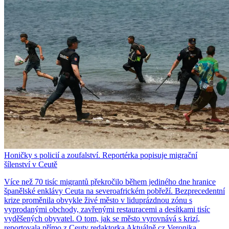
Honičky s policií a zoufalství. Reportérka popisuje migrační
šílenství v Ceutě
Více než 70 tisíc migrantů překročilo během jediného dne hranice
španělské enklávy Ceuta na severoafrickém pobřeží. Bezprecedentní
krize proměnila obvykle živé město v liduprázdnou zónu s
vyprodanými obchody, zavřenými restauracemi a desítkami tisíc
vyděšených obyvatel. O tom, jak se město vyrovnává s krizí,
reportovala přímo z Ceuty redaktorka Aktuálně.cz Veronika