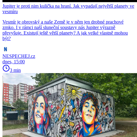
Jupiter je proti nim kulička na hraní. Jak vypadají největší planety ve
vesmíru
Vesmír je obrovský a naše Země je v něm jen drobné prachové
zrnko. I v rámci naší sluneční soustavy nás Jupiter výrazně
převyšuje. Existují ještě větší planety? A jak velké vlastně mohou
být?
NESPECHEJ.cz
dnes, 15:00
3 min