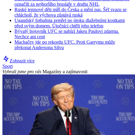
označili za nejhoršího bruslaře v draftu NHL
Ruské tenisové děti míří do Česka a mění pas. Šéf svazu se
chlácholí, že výchova zůstává ruská
Ugandský fotbalista zemřel po útoku dlažebními kostkami
před svým domem. Útočníci chtěli jeho telefon
Bývalý bojovník UFC se nabízí Jakeu Paulovi zdarma.
Nechce ani cent
Machačev jde po rekordu UFC. Proti Garrymu může
překonat Andersona Silvu
Zobrazit více
Sport
Vybrali jsme pro vás
Magazíny a zajímavosti