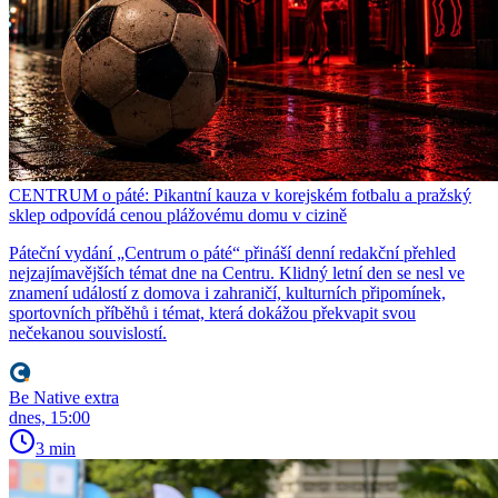
CENTRUM o páté: Pikantní kauza v korejském fotbalu a pražský
sklep odpovídá cenou plážovému domu v cizině
Páteční vydání „Centrum o páté“ přináší denní redakční přehled
nejzajímavějších témat dne na Centru. Klidný letní den se nesl ve
znamení událostí z domova i zahraničí, kulturních připomínek,
sportovních příběhů i témat, která dokážou překvapit svou
nečekanou souvislostí.
Be Native extra
dnes, 15:00
3 min