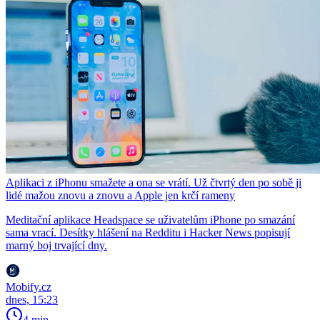
Aplikaci z iPhonu smažete a ona se vrátí. Už čtvrtý den po sobě ji
lidé mažou znovu a znovu a Apple jen krčí rameny
Meditační aplikace Headspace se uživatelům iPhone po smazání
sama vrací. Desítky hlášení na Redditu i Hacker News popisují
marný boj trvající dny.
Mobify.cz
dnes, 15:23
4 min