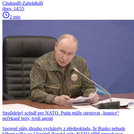
Chalupáři-Zahrádkáři
dnes, 14:55
2 min
Strašidelný scénář pro NATO. Putin může otestovat „hranice“
nečekaně brzy, tvrdí agenti
Spojené státy dlouho vycházely z předpokladu, že Rusko nebude
během války na Ukrajině členské státy NATO příliš provokovat.