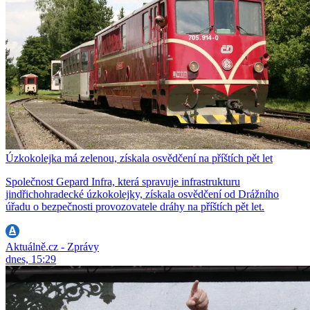
Úzkokolejka má zelenou, získala osvědčení na příštích pět let
Společnost Gepard Infra, která spravuje infrastrukturu
jindřichohradecké úzkokolejky, získala osvědčení od Drážního
úřadu o bezpečnosti provozovatele dráhy na příštích pět let.
Aktuálně.cz - Zprávy
dnes, 15:29