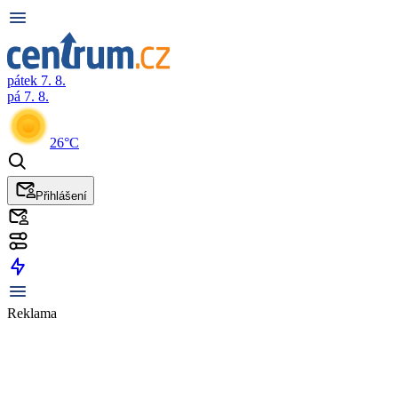
pátek 7. 8.
pá 7. 8.
26°C
Přihlášení
Reklama