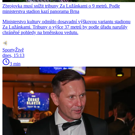
Zbrojovka musí snížit tribuny Za Lužánkami o 9 metrů. Podle
ministerstva stadion kazí panorama Brna
Ministerstvo kultury odmítlo dosavadní výškovou variantu stadionu
Za Lužánkami. Tribuny o výšce 37 metrů by podle úřadu narušily
chráněné pohledy na brněnskou vedutu.
SportyŽivě
dnes, 15:13
3 min