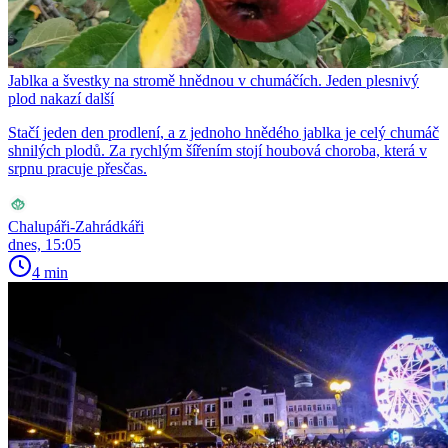
Jablka a švestky na stromě hnědnou v chumáčích. Jeden plesnivý
plod nakazí další
Stačí jeden den prodlení, a z jednoho hnědého jablka je celý chumáč
shnilých plodů. Za rychlým šířením stojí houbová choroba, která v
srpnu pracuje přesčas.
Chalupáři-Zahrádkáři
dnes, 15:05
4 min