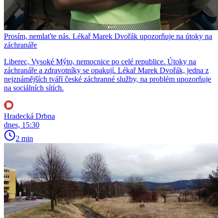
Prosím, nemlaťte nás. Lékař Marek Dvořák upozorňuje na útoky na
záchranáře
Liberec, Vysoké Mýto, nemocnice po celé republice. Útoky na
záchranáře a zdravotníky se opakují. Lékař Marek Dvořák, jedna z
nejznámějších tváří české záchranné služby, na problém upozorňuje
na sociálních sítích.
Hradecká Drbna
dnes, 15:30
2 min