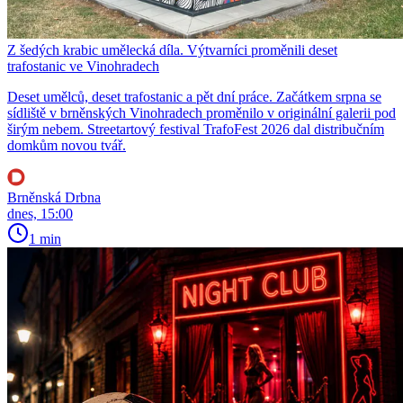
Z šedých krabic umělecká díla. Výtvarníci proměnili deset
trafostanic ve Vinohradech
Deset umělců, deset trafostanic a pět dní práce. Začátkem srpna se
sídliště v brněnských Vinohradech proměnilo v originální galerii pod
širým nebem. Streetartový festival TrafoFest 2026 dal distribučním
domkům novou tvář.
Brněnská Drbna
dnes, 15:00
1 min