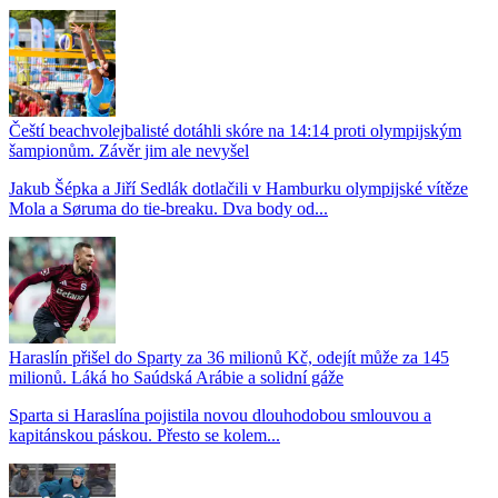
Čeští beachvolejbalisté dotáhli skóre na 14:14 proti olympijským
šampionům. Závěr jim ale nevyšel
Jakub Šépka a Jiří Sedlák dotlačili v Hamburku olympijské vítěze
Mola a Søruma do tie-breaku. Dva body od...
Haraslín přišel do Sparty za 36 milionů Kč, odejít může za 145
milionů. Láká ho Saúdská Arábie a solidní gáže
Sparta si Haraslína pojistila novou dlouhodobou smlouvou a
kapitánskou páskou. Přesto se kolem...