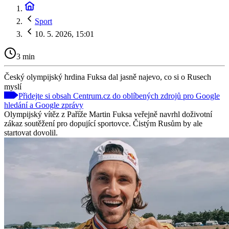
Sport
10. 5. 2026, 15:01
3 min
Český olympijský hrdina Fuksa dal jasně najevo, co si o Rusech
myslí
Přidejte si obsah Centrum.cz do oblíbených zdrojů pro Google
hledání a Google zprávy
Olympijský vítěz z Paříže Martin Fuksa veřejně navrhl doživotní
zákaz soutěžení pro dopující sportovce. Čistým Rusům by ale
startovat dovolil.