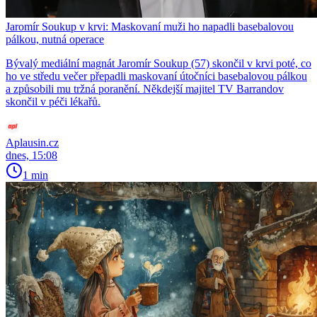
Jaromír Soukup v krvi: Maskovaní muži ho napadli basebalovou
pálkou, nutná operace
Bývalý mediální magnát Jaromír Soukup (57) skončil v krvi poté, co
ho ve středu večer přepadli maskovaní útočníci basebalovou pálkou
a způsobili mu tržná poranění. Někdejší majitel TV Barrandov
skončil v péči lékařů.
Aplausin.cz
dnes, 15:08
1 min