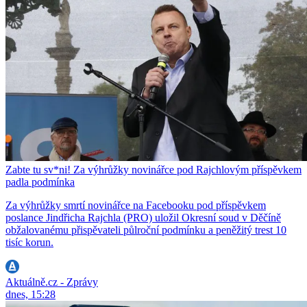
Zabte tu sv*ni! Za výhrůžky novinářce pod Rajchlovým příspěvkem
padla podmínka
Za výhrůžky smrtí novinářce na Facebooku pod příspěvkem
poslance Jindřicha Rajchla (PRO) uložil Okresní soud v Děčíně
obžalovanému přispěvateli půlroční podmínku a peněžitý trest 10
tisíc korun.
Aktuálně.cz - Zprávy
dnes, 15:28