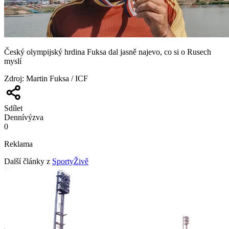
Český olympijský hrdina Fuksa dal jasně najevo, co si o Rusech
myslí
Zdroj
:
Martin Fuksa / ICF
Sdílet
Denní
výzva
0
Reklama
Další články z
SportyŽivě