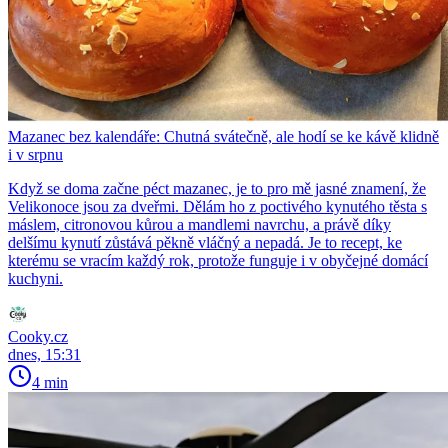
Mazanec bez kalendáře: Chutná svátečně, ale hodí se ke kávě klidně
i v srpnu
Když se doma začne péct mazanec, je to pro mě jasné znamení, že
Velikonoce jsou za dveřmi. Dělám ho z poctivého kynutého těsta s
máslem, citronovou kůrou a mandlemi navrchu, a právě díky
delšímu kynutí zůstává pěkně vláčný a nepadá. Je to recept, ke
kterému se vracím každý rok, protože funguje i v obyčejné domácí
kuchyni.
Cooky.cz
dnes, 15:31
4 min