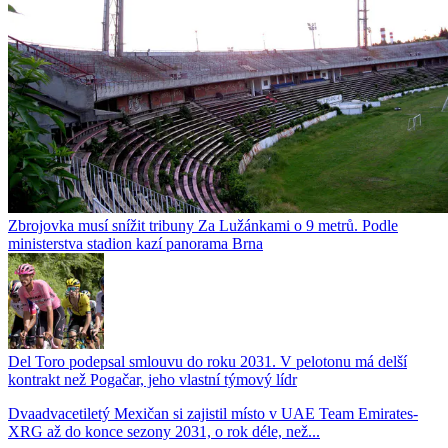
Zbrojovka musí snížit tribuny Za Lužánkami o 9 metrů. Podle
ministerstva stadion kazí panorama Brna
Del Toro podepsal smlouvu do roku 2031. V pelotonu má delší
kontrakt než Pogačar, jeho vlastní týmový lídr
Dvaadvacetiletý Mexičan si zajistil místo v UAE Team Emirates-
XRG až do konce sezony 2031, o rok déle, než...