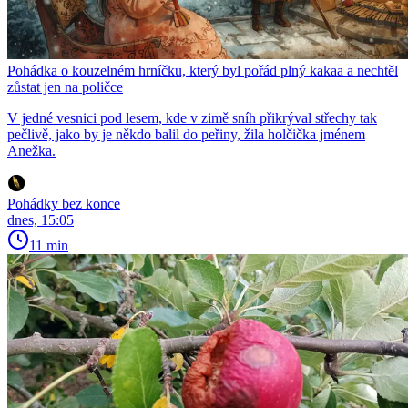
Pohádka o kouzelném hrníčku, který byl pořád plný kakaa a nechtěl
zůstat jen na poličce
V jedné vesnici pod lesem, kde v zimě sníh přikrýval střechy tak
pečlivě, jako by je někdo balil do peřiny, žila holčička jménem
Anežka.
Pohádky bez konce
dnes, 15:05
11 min