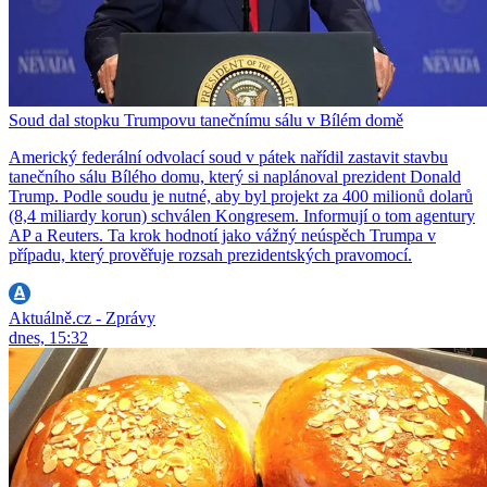
Soud dal stopku Trumpovu tanečnímu sálu v Bílém domě
Americký federální odvolací soud v pátek nařídil zastavit stavbu
tanečního sálu Bílého domu, který si naplánoval prezident Donald
Trump. Podle soudu je nutné, aby byl projekt za 400 milionů dolarů
(8,4 miliardy korun) schválen Kongresem. Informují o tom agentury
AP a Reuters. Ta krok hodnotí jako vážný neúspěch Trumpa v
případu, který prověřuje rozsah prezidentských pravomocí.
Aktuálně.cz - Zprávy
dnes, 15:32