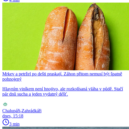
Mrkev a petržel po dešti praskají. Záhon přitom nemusí být špatně
pohnojený
Hlavním viníkem není hnojivo, ale rozkolísaná vláha v půdě. Stačí
pár dnů sucha a jeden vydatný déšť.
Chalupáři-Zahrádkáři
dnes, 15:18
3 min