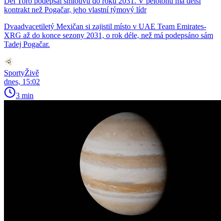
Del Toro podepsal smlouvu do roku 2031. V pelotonu má delší
kontrakt než Pogačar, jeho vlastní týmový lídr
Dvaadvacetiletý Mexičan si zajistil místo v UAE Team Emirates-
XRG až do konce sezony 2031, o rok déle, než má podepsáno sám
Tadej Pogačar.
SportyŽivě
dnes, 15:02
3 min