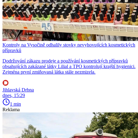
Kontroly na Vysočině odhalily stovky nevyhovujících kosmetických
přípravků
Dodržování zákazu prodeje a používání kosmetických přípravků
obsahujících zakázané látky Lilial a TPO kontrolují krajští hygienici.
Zejména první zmiňovaná látka stále nezmizela.
Jihlavská Drbna
dnes, 15:29
1 min
Reklama