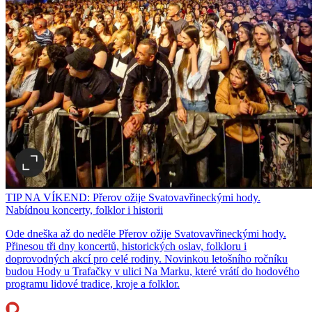
TIP NA VÍKEND: Přerov ožije Svatovavřineckými hody.
Nabídnou koncerty, folklor i historii
Ode dneška až do neděle Přerov ožije Svatovavřineckými hody.
Přinesou tři dny koncertů, historických oslav, folkloru i
doprovodných akcí pro celé rodiny. Novinkou letošního ročníku
budou Hody u Trafačky v ulici Na Marku, které vrátí do hodového
programu lidové tradice, kroje a folklor.