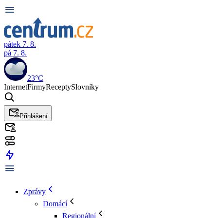
pátek 7. 8.
pá 7. 8.
23°C
Internet
Firmy
Recepty
Slovníky
Přihlášení
Zprávy
Domácí
Regionální