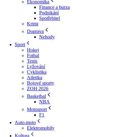
Ekonomika
Finance a burza
Podnikání
Spotřebitel
Krimi
Doprava
Nehody
Sport
Hokej
Fotbal
Tenis
Lyžování
Cyklistika
Atletika
Bojové sporty
ZOH 2026
Basketbal
NBA
Motosport
F1
Auto-moto
Elektromobily
Kultura