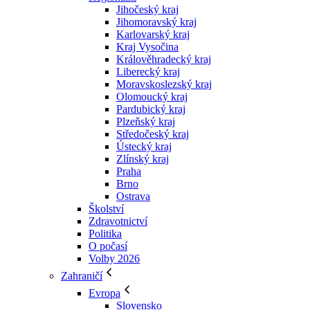
Jihočeský kraj
Jihomoravský kraj
Karlovarský kraj
Kraj Vysočina
Králověhradecký kraj
Liberecký kraj
Moravskoslezský kraj
Olomoucký kraj
Pardubický kraj
Plzeňský kraj
Středočeský kraj
Ústecký kraj
Zlínský kraj
Praha
Brno
Ostrava
Školství
Zdravotnictví
Politika
O počasí
Volby 2026
Zahraničí
Evropa
Slovensko