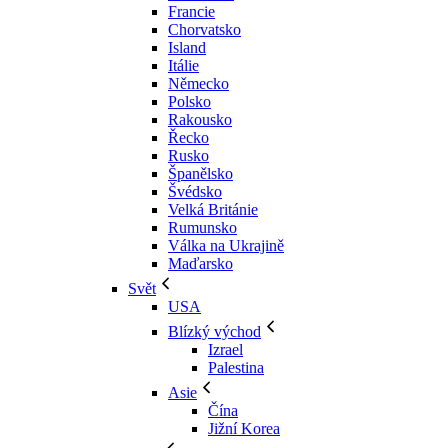
Francie
Chorvatsko
Island
Itálie
Německo
Polsko
Rakousko
Řecko
Rusko
Španělsko
Švédsko
Velká Británie
Rumunsko
Válka na Ukrajině
Maďarsko
Svět
USA
Blízký východ
Izrael
Palestina
Asie
Čína
Jižní Korea