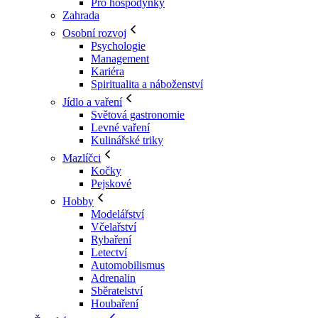
Pro hospodyňky
Zahrada
Osobní rozvoj
Psychologie
Management
Kariéra
Spiritualita a náboženství
Jídlo a vaření
Světová gastronomie
Levné vaření
Kulinářské triky
Mazlíčci
Kočky
Pejskové
Hobby
Modelářství
Včelařství
Rybaření
Letectví
Automobilismus
Adrenalin
Sběratelství
Houbaření