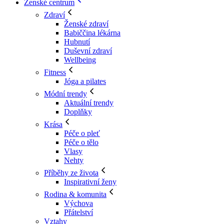
Ženské centrum
Zdraví
Ženské zdraví
Babiččina lékárna
Hubnutí
Duševní zdraví
Wellbeing
Fitness
Jóga a pilates
Módní trendy
Aktuální trendy
Doplňky
Krása
Péče o pleť
Péče o tělo
Vlasy
Nehty
Příběhy ze života
Inspirativní ženy
Rodina & komunita
Výchova
Přátelství
Vztahy