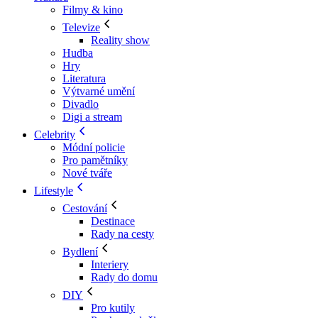
Filmy & kino
Televize
Reality show
Hudba
Hry
Literatura
Výtvarné umění
Divadlo
Digi a stream
Celebrity
Módní policie
Pro pamětníky
Nové tváře
Lifestyle
Cestování
Destinace
Rady na cesty
Bydlení
Interiery
Rady do domu
DIY
Pro kutily