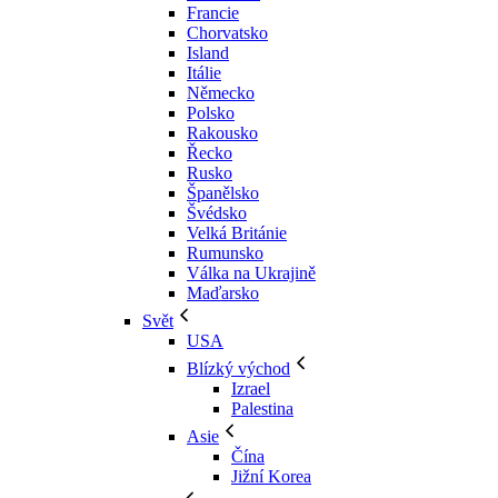
Francie
Chorvatsko
Island
Itálie
Německo
Polsko
Rakousko
Řecko
Rusko
Španělsko
Švédsko
Velká Británie
Rumunsko
Válka na Ukrajině
Maďarsko
Svět
USA
Blízký východ
Izrael
Palestina
Asie
Čína
Jižní Korea