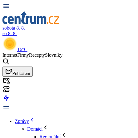
sobota 8. 8.
so 8. 8.
16°C
Internet
Firmy
Recepty
Slovníky
Přihlášení
Zprávy
Domácí
Regionální