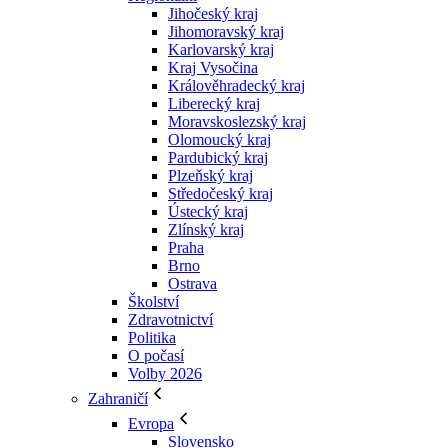
Jihočeský kraj
Jihomoravský kraj
Karlovarský kraj
Kraj Vysočina
Králověhradecký kraj
Liberecký kraj
Moravskoslezský kraj
Olomoucký kraj
Pardubický kraj
Plzeňský kraj
Středočeský kraj
Ústecký kraj
Zlínský kraj
Praha
Brno
Ostrava
Školství
Zdravotnictví
Politika
O počasí
Volby 2026
Zahraničí
Evropa
Slovensko