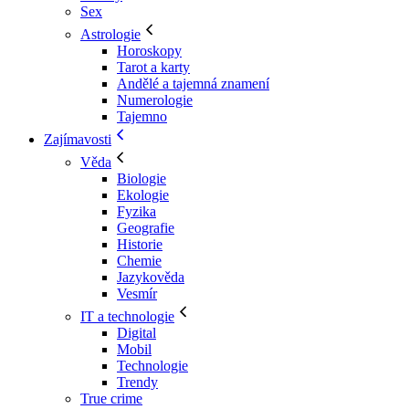
Sex
Astrologie
Horoskopy
Tarot a karty
Andělé a tajemná znamení
Numerologie
Tajemno
Zajímavosti
Věda
Biologie
Ekologie
Fyzika
Geografie
Historie
Chemie
Jazykověda
Vesmír
IT a technologie
Digital
Mobil
Technologie
Trendy
True crime