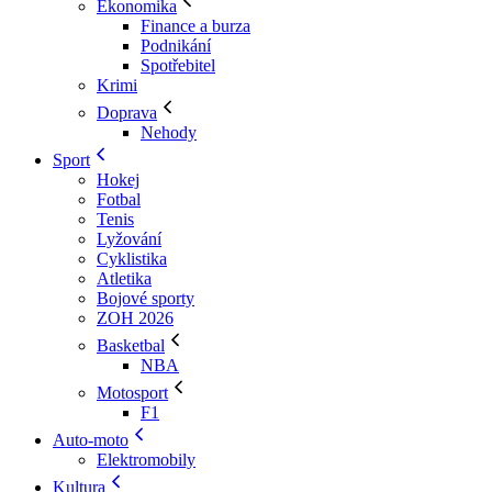
Ekonomika
Finance a burza
Podnikání
Spotřebitel
Krimi
Doprava
Nehody
Sport
Hokej
Fotbal
Tenis
Lyžování
Cyklistika
Atletika
Bojové sporty
ZOH 2026
Basketbal
NBA
Motosport
F1
Auto-moto
Elektromobily
Kultura