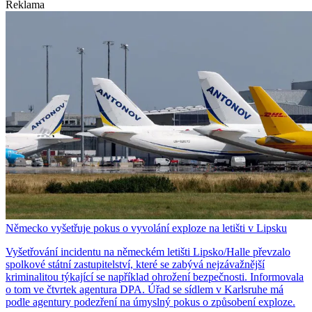
Reklama
Německo vyšetřuje pokus o vyvolání exploze na letišti v Lipsku
Vyšetřování incidentu na německém letišti Lipsko/Halle převzalo
spolkové státní zastupitelství, které se zabývá nejzávažnější
kriminalitou týkající se například ohrožení bezpečnosti. Informovala
o tom ve čtvrtek agentura DPA. Úřad se sídlem v Karlsruhe má
podle agentury podezření na úmyslný pokus o způsobení exploze.