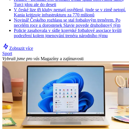
Turci jdou ale do deseti
V české lize tři kluby nemají osvětlení, jinde se v zimě netopí.
Kania kritizuje infrastrukturu za 770 milionů
Novinář Českého rozhlasu se stal fotbalovým trenérem. Po
necelém roce u dorostenek Slavie povede druholigový tým
Policie zasahovala v sídle korejské fotbalové asociace kvůli
podezření kolem jmenování trenéra národního týmu
Zobrazit více
Sport
Vybrali jsme pro vás
Magazíny a zajímavosti