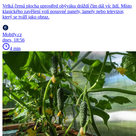
Velká černá plocha uprostřed obýváku dráždí čím dál víc lidí. Místo
klasického zavěšení volí posuvné panely, lamely nebo televizor,
který se tváří jako obraz.
Mobify.cz
dnes, 18:56
4 min