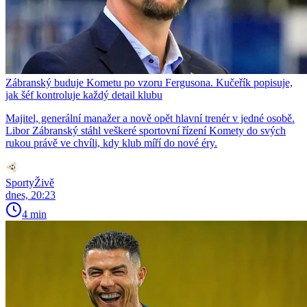
Zábranský buduje Kometu po vzoru Fergusona. Kučeřík popisuje,
jak šéf kontroluje každý detail klubu
Majitel, generální manažer a nově opět hlavní trenér v jedné osobě.
Libor Zábranský stáhl veškeré sportovní řízení Komety do svých
rukou právě ve chvíli, kdy klub míří do nové éry.
SportyŽivě
dnes, 20:23
4 min