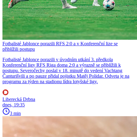
Fotbalisté Jablonce porazili RFS 2:0 a v Konferenční lize se
přiblížili postupu
Fotbalisté Jablonce porazili v úvodním utkání 3. předkola
Konferenční ligy RFS Riga doma 2:0 a výrazně se přiblížili k
postupu. Severočechy poslal v 18. minutě do vedení Vachtang
Čanturišvili a po pauze přidal pojistku Matěj Polidar. Odveta je na
programu za týden na stadionu lídra lotyšské ligy.
Liberecká Drbna
dnes, 19:35
3 min