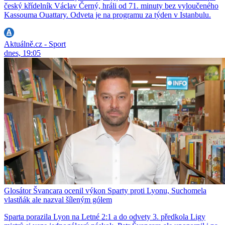
český křídelník Václav Černý, hráli od 71. minuty bez vyloučeného
Kassouma Ouattary. Odveta je na programu za týden v Istanbulu.
Aktuálně.cz - Sport
dnes, 19:05
Glosátor Švancara ocenil výkon Sparty proti Lyonu, Suchomela
vlastňák ale nazval šíleným gólem
Sparta porazila Lyon na Letné 2:1 a do odvety 3. předkola Ligy