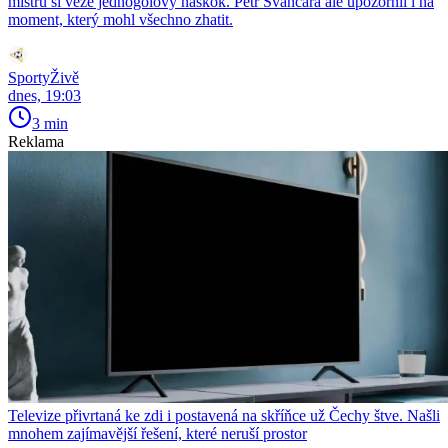
mistrů si veze jednogólový náskok. Petr Švancara ale upozornil i na
moment, který mohl všechno zhatit.
SportyŽivě
dnes, 19:03
3 min
Reklama
Televize přivrtaná ke zdi i postavená na skříňce už Čechy štve. Našli
mnohem zajímavější řešení, které neruší prostor