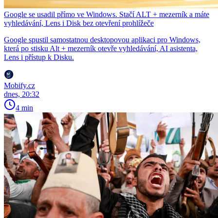
Google se usadil přímo ve Windows. Stačí ALT + mezerník a máte
vyhledávání, Lens i Disk bez otevření prohlížeče
Google spustil samostatnou desktopovou aplikaci pro Windows,
která po stisku Alt + mezerník otevře vyhledávání, AI asistenta,
Lens i přístup k Disku.
Mobify.cz
dnes, 20:32
4 min