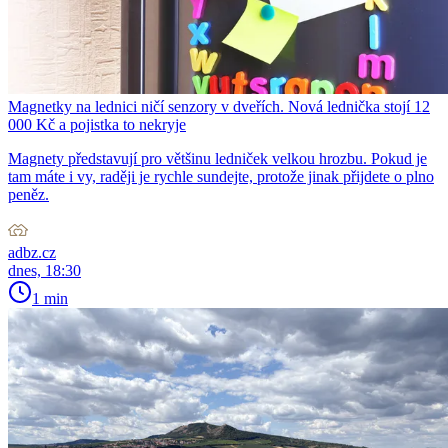
Magnetky na lednici ničí senzory v dveřích. Nová lednička stojí 12
000 Kč a pojistka to nekryje
Magnety představují pro většinu ledniček velkou hrozbu. Pokud je
tam máte i vy, raději je rychle sundejte, protože jinak přijdete o plno
peněz.
adbz.cz
dnes, 18:30
1 min