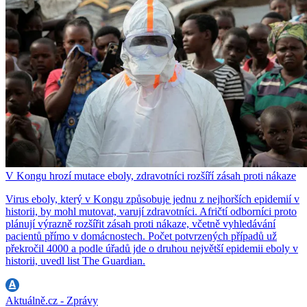
V Kongu hrozí mutace eboly, zdravotníci rozšíří zásah proti nákaze
Virus eboly, který v Kongu způsobuje jednu z nejhorších epidemií v
historii, by mohl mutovat, varují zdravotníci. Afričtí odborníci proto
plánují výrazně rozšířit zásah proti nákaze, včetně vyhledávání
pacientů přímo v domácnostech. Počet potvrzených případů už
překročil 4000 a podle úřadů jde o druhou největší epidemii eboly v
historii, uvedl list The Guardian.
Aktuálně.cz - Zprávy