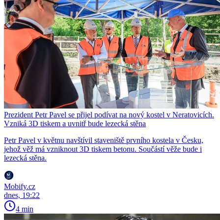
Prezident Petr Pavel se přijel podívat na nový kostel v Neratovicích.
Vzniká 3D tiskem a uvnitř bude lezecká stěna
Petr Pavel v květnu navštívil staveniště prvního kostela v Česku,
jehož věž má vzniknout 3D tiskem betonu. Součástí věže bude i
lezecká stěna.
Mobify.cz
dnes, 19:22
4 min