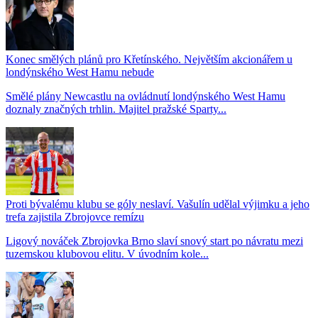
Konec smělých plánů pro Křetínského. Největším akcionářem u
londýnského West Hamu nebude
Smělé plány Newcastlu na ovládnutí londýnského West Hamu
doznaly značných trhlin. Majitel pražské Sparty...
Proti bývalému klubu se góly neslaví. Vašulín udělal výjimku a jeho
trefa zajistila Zbrojovce remízu
Ligový nováček Zbrojovka Brno slaví snový start po návratu mezi
tuzemskou klubovou elitu. V úvodním kole...