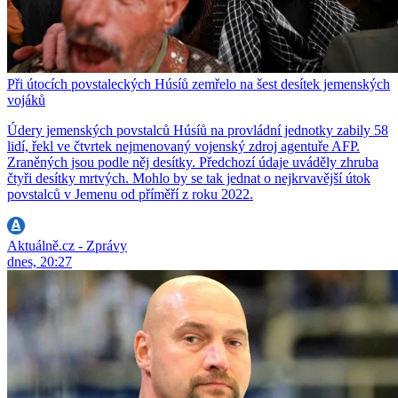
Při útocích povstaleckých Húsíů zemřelo na šest desítek jemenských
vojáků
Údery jemenských povstalců Húsíů na provládní jednotky zabily 58
lidí, řekl ve čtvrtek nejmenovaný vojenský zdroj agentuře AFP.
Zraněných jsou podle něj desítky. Předchozí údaje uváděly zhruba
čtyři desítky mrtvých. Mohlo by se tak jednat o nejkrvavější útok
povstalců v Jemenu od příměří z roku 2022.
Aktuálně.cz - Zprávy
dnes, 20:27