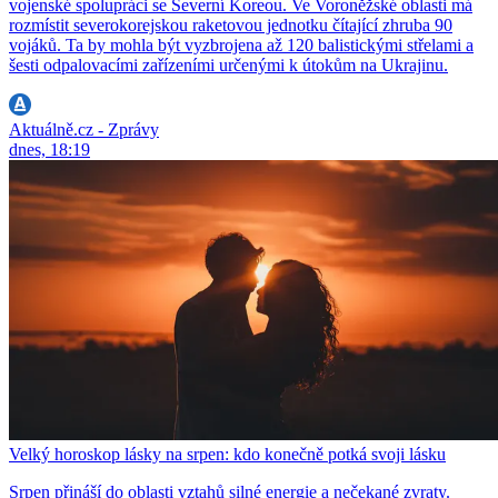
vojenské spolupráci se Severní Koreou. Ve Voroněžské oblasti má
rozmístit severokorejskou raketovou jednotku čítající zhruba 90
vojáků. Ta by mohla být vyzbrojena až 120 balistickými střelami a
šesti odpalovacími zařízeními určenými k útokům na Ukrajinu.
Aktuálně.cz - Zprávy
dnes, 18:19
Velký horoskop lásky na srpen: kdo konečně potká svoji lásku
Srpen přináší do oblasti vztahů silné energie a nečekané zvraty.