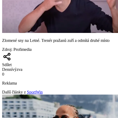
Zlomené sny na Letné. Trenér pražanů zuří a odmítá druhé místo
Zdroj
:
Profimedia
Sdílet
Denní
výzva
0
Reklama
Další články z
SportWin