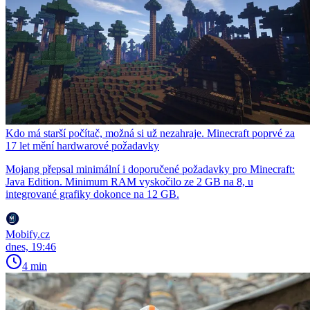
Kdo má starší počítač, možná si už nezahraje. Minecraft poprvé za
17 let mění hardwarové požadavky
Mojang přepsal minimální i doporučené požadavky pro Minecraft:
Java Edition. Minimum RAM vyskočilo ze 2 GB na 8, u
integrované grafiky dokonce na 12 GB.
Mobify.cz
dnes, 19:46
4 min