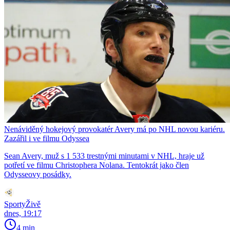
Nenáviděný hokejový provokatér Avery má po NHL novou kariéru.
Zazářil i ve filmu Odyssea
Sean Avery, muž s 1 533 trestnými minutami v NHL, hraje už
potřetí ve filmu Christophera Nolana. Tentokrát jako člen
Odysseovy posádky.
SportyŽivě
dnes, 19:17
4 min