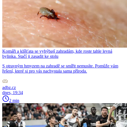
Komáři a klíšťata se vyhýbají zahradám, kde roste tahle levná
bylinka. Stačí ji zasadit ke stolu
S otravným hmyzem na zahradě se smířit nemusíte. Pomůže vám
řešení, které si pro vás nachystala sama příroda.
adbz.cz
dnes, 19:34
2 min