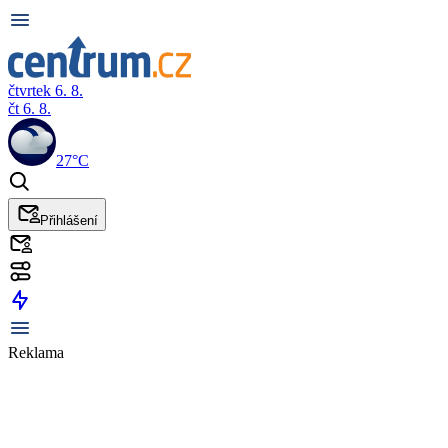
čtvrtek 6. 8.
čt 6. 8.
27°C
Přihlášení
Reklama