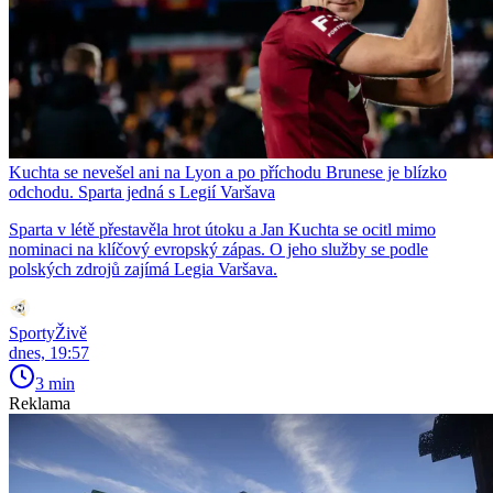
Kuchta se nevešel ani na Lyon a po příchodu Brunese je blízko
odchodu. Sparta jedná s Legií Varšava
Sparta v létě přestavěla hrot útoku a Jan Kuchta se ocitl mimo
nominaci na klíčový evropský zápas. O jeho služby se podle
polských zdrojů zajímá Legia Varšava.
SportyŽivě
dnes, 19:57
3 min
Reklama