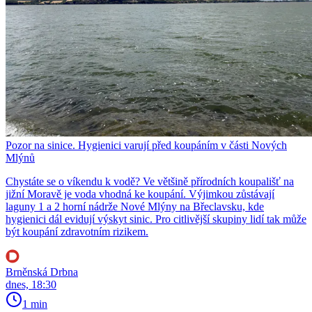
Pozor na sinice. Hygienici varují před koupáním v části Nových
Mlýnů
Chystáte se o víkendu k vodě? Ve většině přírodních koupališť na
jižní Moravě je voda vhodná ke koupání. Výjimkou zůstávají
laguny 1 a 2 horní nádrže Nové Mlýny na Břeclavsku, kde
hygienici dál evidují výskyt sinic. Pro citlivější skupiny lidí tak může
být koupání zdravotním rizikem.
Brněnská Drbna
dnes, 18:30
1 min