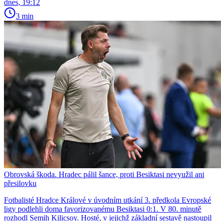
dnes, 19:12
3 min
Obrovská škoda. Hradec pálil šance, proti Besiktasi nevyužil ani
přesilovku
Fotbalisté Hradce Králové v úvodním utkání 3. předkola Evropské
ligy podlehli doma favorizovanému Besiktasi 0:1. V 80. minutě
rozhodl Semih Kilicsoy. Hosté, v jejichž základní sestavě nastoupil