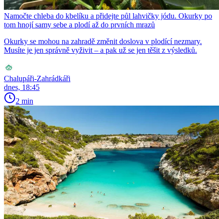
Namočte chleba do kbelíku a přidejte půl lahvičky jódu. Okurky po
tom hnojí samy sebe a plodí až do prvních mrazů
Okurky se mohou na zahradě změnit doslova v plodící nezmary.
Musíte je jen správně vyživit – a pak už se jen těšit z výsledků.
Chalupáři-Zahrádkáři
dnes, 18:45
2 min