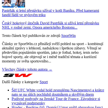
Pastrňák si letní přestávku užíval v kotli Baníku. Před kamerami
fandil řádil ve stylovém triku
Český hokejový útočník David Pastrňák si užívá letní přestávku
NHL v rodné zemi. Opora amerického Bostonu...
Tento článek byl publikován ze zdrojů
SportWin
Články ze SportWin.cz přinášejí svěží pohled na sport – kombinují
aktuální zprávy s lehkostí, nadsázkou i špetkou zábavy. Věnují se
především populárním sportům, jako je fotbal, hokej, tenis nebo
bojové sporty, ale objevují se i méně tradiční témata a kuriózní
momenty ze světa sportovního...
Všechny články tohoto autora →
Další články z kategorie
Sport
Šéf UFC White vzdal hold zesnulému Nascimentovi a krátce
nato se na sítích pochlubil doutníkem a skvělým dnem
Podivné podvody na ženské Tour de France. Závodnice si
vycpávají podprsenky
Hradec - Besiktas 0:0. Domácí Umar spálil obrovskou šanci,