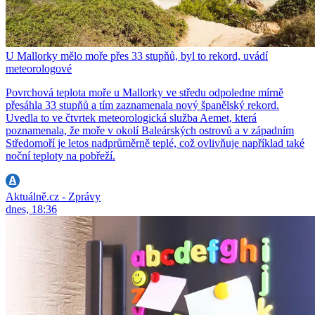
U Mallorky mělo moře přes 33 stupňů, byl to rekord, uvádí
meteorologové
Povrchová teplota moře u Mallorky ve středu odpoledne mírně
přesáhla 33 stupňů a tím zaznamenala nový španělský rekord.
Uvedla to ve čtvrtek meteorologická služba Aemet, která
poznamenala, že moře v okolí Baleárských ostrovů a v západním
Středomoří je letos nadprůměrně teplé, což ovlivňuje například také
noční teploty na pobřeží.
Aktuálně.cz - Zprávy
dnes, 18:36