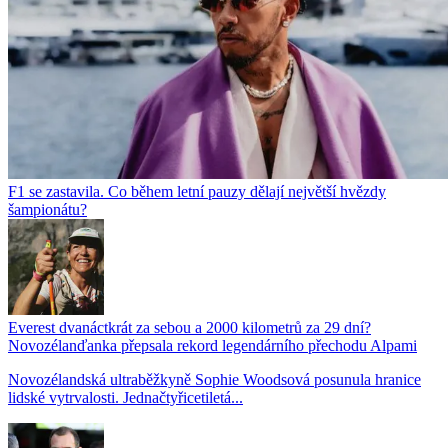
F1 se zastavila. Co během letní pauzy dělají největší hvězdy
šampionátu?
Everest dvanáctkrát za sebou a 2000 kilometrů za 29 dní?
Novozélanďanka přepsala rekord legendárního přechodu Alpami
Novozélandská ultraběžkyně Sophie Woodsová posunula hranice
lidské vytrvalosti. Jednačtyřicetiletá...