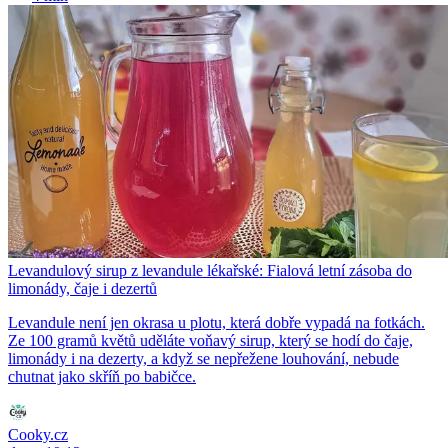
Levandulový sirup z levandule lékařské: Fialová letní zásoba do
limonády, čaje i dezertů
Levandule není jen okrasa u plotu, která dobře vypadá na fotkách.
Ze 100 gramů květů uděláte voňavý sirup, který se hodí do čaje,
limonády i na dezerty, a když se nepřežene louhování, nebude
chutnat jako skříň po babičce.
Cooky.cz