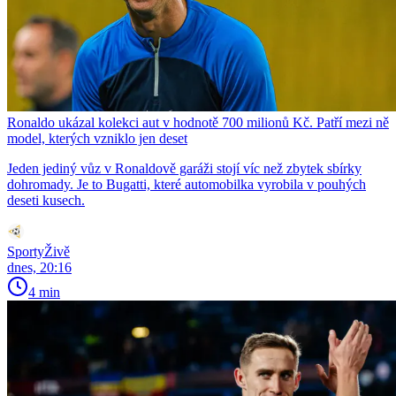
Ronaldo ukázal kolekci aut v hodnotě 700 milionů Kč. Patří mezi ně
model, kterých vzniklo jen deset
Jeden jediný vůz v Ronaldově garáži stojí víc než zbytek sbírky
dohromady. Je to Bugatti, které automobilka vyrobila v pouhých
deseti kusech.
SportyŽivě
dnes, 20:16
4 min