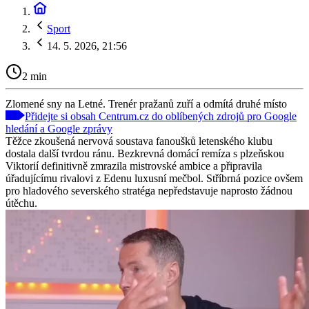
Sport
14. 5. 2026, 21:56
2 min
Zlomené sny na Letné. Trenér pražanů zuří a odmítá druhé místo
Přidejte si obsah Centrum.cz do oblíbených zdrojů pro Google
hledání a Google zprávy
Těžce zkoušená nervová soustava fanoušků letenského klubu
dostala další tvrdou ránu. Bezkrevná domácí remíza s plzeňskou
Viktorií definitivně zmrazila mistrovské ambice a připravila
úřadujícímu rivalovi z Edenu luxusní mečbol. Stříbrná pozice ovšem
pro hladového severského stratéga nepředstavuje naprosto žádnou
útěchu.