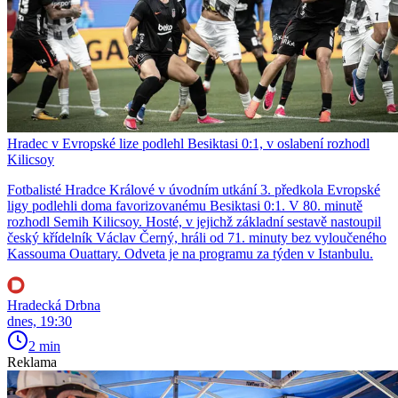
Hradec v Evropské lize podlehl Besiktasi 0:1, v oslabení rozhodl
Kilicsoy
Fotbalisté Hradce Králové v úvodním utkání 3. předkola Evropské
ligy podlehli doma favorizovanému Besiktasi 0:1. V 80. minutě
rozhodl Semih Kilicsoy. Hosté, v jejichž základní sestavě nastoupil
český křídelník Václav Černý, hráli od 71. minuty bez vyloučeného
Kassouma Ouattary. Odveta je na programu za týden v Istanbulu.
Hradecká Drbna
dnes, 19:30
2 min
Reklama