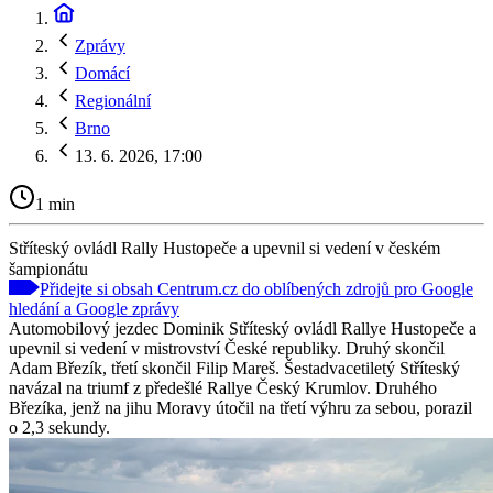
Zprávy
Domácí
Regionální
Brno
13. 6. 2026, 17:00
1 min
Stříteský ovládl Rally Hustopeče a upevnil si vedení v českém
šampionátu
Přidejte si obsah Centrum.cz do oblíbených zdrojů pro Google
hledání a Google zprávy
Automobilový jezdec Dominik Stříteský ovládl Rallye Hustopeče a
upevnil si vedení v mistrovství České republiky. Druhý skončil
Adam Březík, třetí skončil Filip Mareš. Šestadvacetiletý Stříteský
navázal na triumf z předešlé Rallye Český Krumlov. Druhého
Březíka, jenž na jihu Moravy útočil na třetí výhru za sebou, porazil
o 2,3 sekundy.