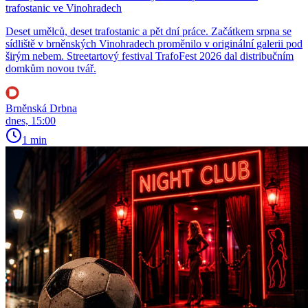
trafostanic ve Vinohradech
Deset umělců, deset trafostanic a pět dní práce. Začátkem srpna se
sídliště v brněnských Vinohradech proměnilo v originální galerii pod
širým nebem. Streetartový festival TrafoFest 2026 dal distribučním
domkům novou tvář.
Brněnská Drbna
dnes, 15:00
1 min