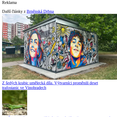
Reklama
Další články z
Brněnská Drbna
Z šedých krabic umělecká díla. Výtvarníci proměnili deset
trafostanic ve Vinohradech