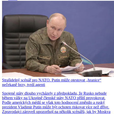
Strašidelný scénář pro NATO. Putin může otestovat „hranice“
nečekaně brzy, tvrdí agenti
Spojené státy dlouho vycházely z předpokladu, že Rusko nebude
během války na Ukrajině členské státy NATO příliš provokovat.
Podle amerických médií se však toto hodnocení změnilo a ruský
prezident Vladimir Putin může být ochoten riskovat více než dříve.
Zpravodajci zároveň upozorňují na několik scénářů, jak by Moskva