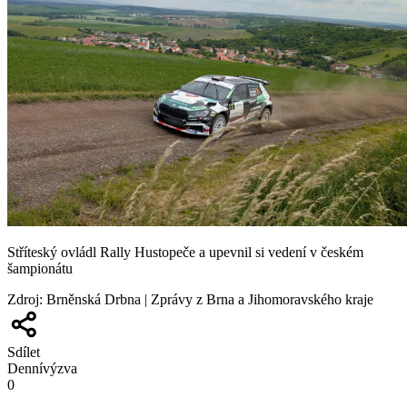
Stříteský ovládl Rally Hustopeče a upevnil si vedení v českém
šampionátu
Zdroj
:
Brněnská Drbna | Zprávy z Brna a Jihomoravského kraje
Sdílet
Denní
výzva
0