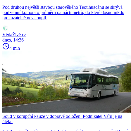
Pod druhou největší stavbou starověkého Teotihuacánu se skrývá
podzemní komora o průměru patnácti metrů, do které dosud nikdo
prokazatelně nevstoupil.
VědaŽivě.cz
dnes, 14:36
4 min
Soud v korupční kauze v dopravě odložen. Podnikatel Vařil je na
útěku