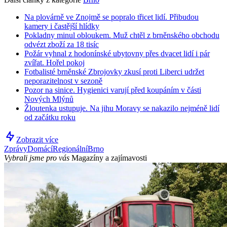
Na plovárně ve Znojmě se popralo třicet lidí. Přibudou
kamery i častější hlídky
Pokladny minul obloukem. Muž chtěl z brněnského obchodu
odvézt zboží za 18 tisíc
Požár vyhnal z hodonínské ubytovny přes dvacet lidí i pár
zvířat. Hořel pokoj
Fotbalisté brněnské Zbrojovky zkusí proti Liberci udržet
neporazitelnost v sezoně
Pozor na sinice. Hygienici varují před koupáním v části
Nových Mlýnů
Žloutenka ustupuje. Na jihu Moravy se nakazilo nejméně lidí
od začátku roku
Zobrazit více
Zprávy
Domácí
Regionální
Brno
Vybrali jsme pro vás
Magazíny a zajímavosti