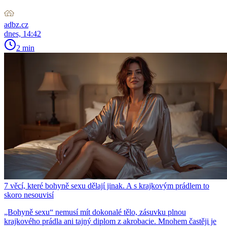
adbz.cz
dnes, 14:42
2 min
7 věcí, které bohyně sexu dělají jinak. A s krajkovým prádlem to
skoro nesouvisí
„Bohyně sexu“ nemusí mít dokonalé tělo, zásuvku plnou
krajkového prádla ani tajný diplom z akrobacie. Mnohem častěji je