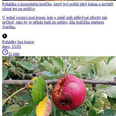
Pohádka o kouzelném hrníčku, který byl pořád plný kakaa a nechtěl
zůstat jen na poličce
V jedné vesnici pod lesem, kde v zimě sníh přikrýval střechy tak
pečlivě, jako by je někdo balil do peřiny, žila holčička jménem
Anežka.
Pohádky bez konce
dnes, 15:05
11 min