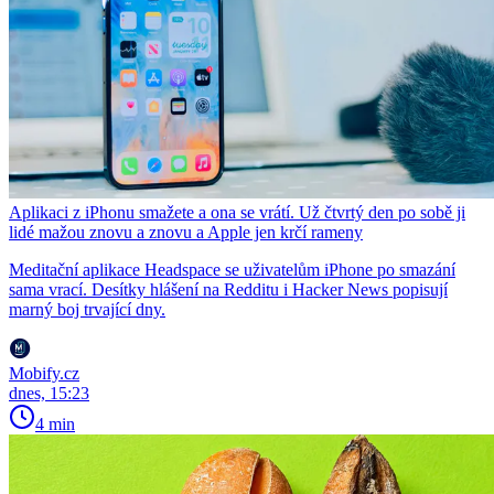
Aplikaci z iPhonu smažete a ona se vrátí. Už čtvrtý den po sobě ji
lidé mažou znovu a znovu a Apple jen krčí rameny
Meditační aplikace Headspace se uživatelům iPhone po smazání
sama vrací. Desítky hlášení na Redditu i Hacker News popisují
marný boj trvající dny.
Mobify.cz
dnes, 15:23
4 min