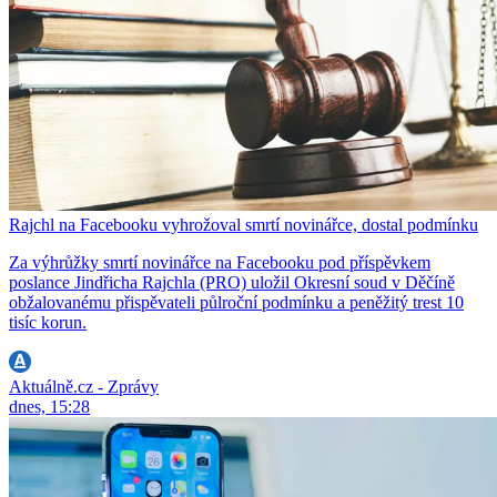
Rajchl na Facebooku vyhrožoval smrtí novinářce, dostal podmínku
Za výhrůžky smrtí novinářce na Facebooku pod příspěvkem
poslance Jindřicha Rajchla (PRO) uložil Okresní soud v Děčíně
obžalovanému přispěvateli půlroční podmínku a peněžitý trest 10
tisíc korun.
Aktuálně.cz - Zprávy
dnes, 15:28