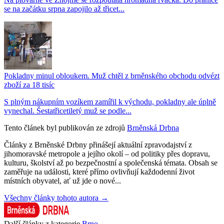
se na začátku srpna zapojilo až třicet...
Pokladny minul obloukem. Muž chtěl z brněnského obchodu odvézt
zboží za 18 tisíc
S plným nákupním vozíkem zamířil k východu, pokladny ale úplně
vynechal. Šestatřicetiletý muž se podle...
Tento článek byl publikován ze zdrojů
Brněnská Drbna
Články z Brněnské Drbny přinášejí aktuální zpravodajství z
jihomoravské metropole a jejího okolí – od politiky přes dopravu,
kulturu, školství až po bezpečnostní a společenská témata. Obsah se
zaměřuje na události, které přímo ovlivňují každodenní život
místních obyvatel, ať už jde o nové...
Všechny články tohoto autora →
Další články z kategorie
Brno