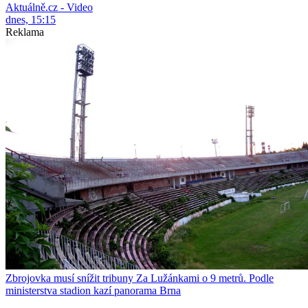
Aktuálně.cz - Video
dnes, 15:15
Reklama
Zbrojovka musí snížit tribuny Za Lužánkami o 9 metrů. Podle
ministerstva stadion kazí panorama Brna