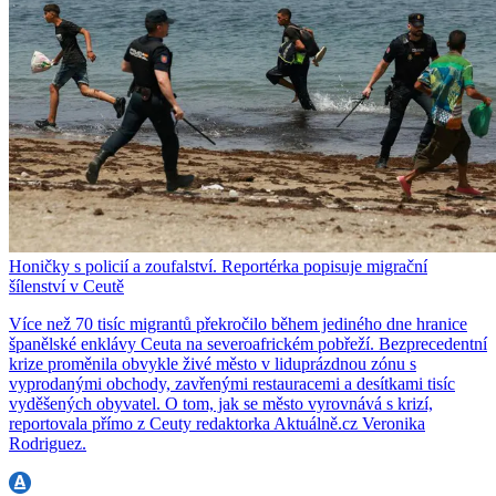
Honičky s policií a zoufalství. Reportérka popisuje migrační
šílenství v Ceutě
Více než 70 tisíc migrantů překročilo během jediného dne hranice
španělské enklávy Ceuta na severoafrickém pobřeží. Bezprecedentní
krize proměnila obvykle živé město v liduprázdnou zónu s
vyprodanými obchody, zavřenými restauracemi a desítkami tisíc
vyděšených obyvatel. O tom, jak se město vyrovnává s krizí,
reportovala přímo z Ceuty redaktorka Aktuálně.cz Veronika
Rodriguez.