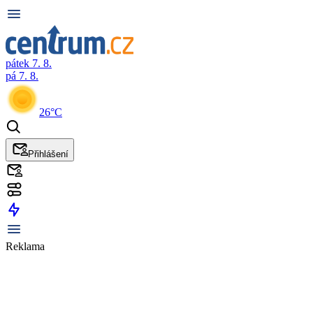
pátek 7. 8.
pá 7. 8.
26°C
Přihlášení
Reklama