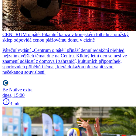
CENTRUM o páté: Pikantní kauza v korejském fotbalu a pražský
sklep odpovídá cenou plážovému domu v cizině
Páteční vydání „Centrum o páté“ přináší denní redakční přehled
nejzajímavějších témat dne na Centru. Klidný letní den se nesl ve
znamení událostí z domova i zahraničí, kulturních připomínek,
sportovních příběhů i témat, která dokážou překvapit svou
nečekanou souvislostí.
Be Native extra
dnes, 15:00
3 min