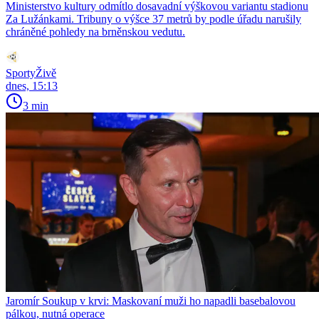
Ministerstvo kultury odmítlo dosavadní výškovou variantu stadionu
Za Lužánkami. Tribuny o výšce 37 metrů by podle úřadu narušily
chráněné pohledy na brněnskou vedutu.
SportyŽivě
dnes, 15:13
3 min
Jaromír Soukup v krvi: Maskovaní muži ho napadli basebalovou
pálkou, nutná operace