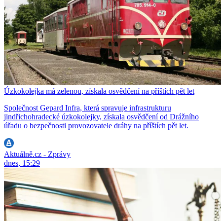
Úzkokolejka má zelenou, získala osvědčení na příštích pět let
Společnost Gepard Infra, která spravuje infrastrukturu
jindřichohradecké úzkokolejky, získala osvědčení od Drážního
úřadu o bezpečnosti provozovatele dráhy na příštích pět let.
Aktuálně.cz - Zprávy
dnes, 15:29