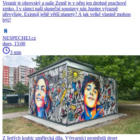
Vesmír je obrovský a naše Země je v něm jen drobné prachové
zrnko. I v rámci naší sluneční soustavy nás Jupiter výrazně
převyšuje. Existují ještě větší planety? A jak velké vlastně mohou
být?
NESPECHEJ.cz
dnes, 15:00
3 min
Z šedých krabic umělecká díla. Výtvarníci proměnili deset