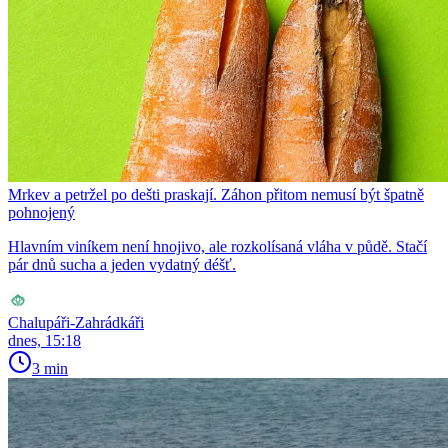
Mrkev a petržel po dešti praskají. Záhon přitom nemusí být špatně
pohnojený
Hlavním viníkem není hnojivo, ale rozkolísaná vláha v půdě. Stačí
pár dnů sucha a jeden vydatný déšť.
Chalupáři-Zahrádkáři
dnes, 15:18
3 min