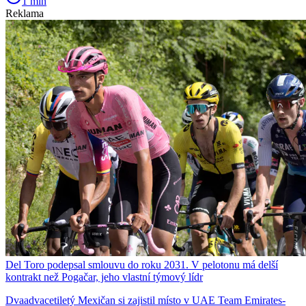
1 min
Reklama
Del Toro podepsal smlouvu do roku 2031. V pelotonu má delší
kontrakt než Pogačar, jeho vlastní týmový lídr
Dvaadvacetiletý Mexičan si zajistil místo v UAE Team Emirates-