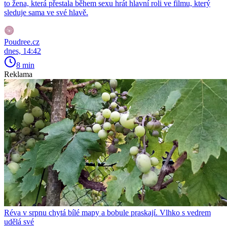
to žena, která přestala během sexu hrát hlavní roli ve filmu, který
sleduje sama ve své hlavě.
Poudree.cz
dnes, 14:42
8 min
Reklama
Réva v srpnu chytá bílé mapy a bobule praskají. Vlhko s vedrem
udělá své