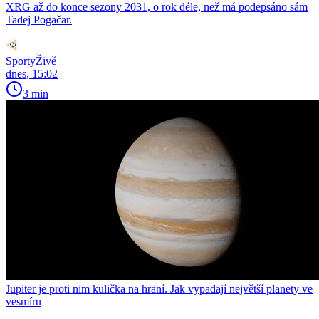
XRG až do konce sezony 2031, o rok déle, než má podepsáno sám
Tadej Pogačar.
SportyŽivě
dnes, 15:02
3 min
Jupiter je proti nim kulička na hraní. Jak vypadají největší planety ve
vesmíru