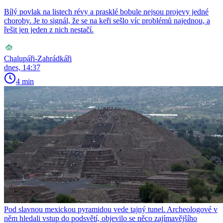
Bílý povlak na listech révy a prasklé bobule nejsou projevy jedné
choroby. Je to signál, že se na keři sešlo víc problémů najednou, a
řešit jen jeden z nich nestačí.
Chalupáři-Zahrádkáři
dnes, 14:37
4 min
Pod slavnou mexickou pyramidou vede tajný tunel. Archeologové v
něm hledali vstup do podsvětí, objevilo se něco zajímavějšího