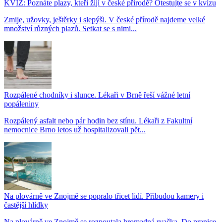
KVÍZ: Poznáte plazy, kteří žijí v české přírodě? Otestujte se v kvízu
Zmije, užovky, ještěrky i slepýši. V české přírodě najdeme velké
množství různých plazů. Setkat se s nimi...
Rozpálené chodníky i slunce. Lékaři v Brně řeší vážné letní
popáleniny
Rozpálený asfalt nebo pár hodin bez stínu. Lékaři z Fakultní
nemocnice Brno letos už hospitalizovali pět...
Na plovárně ve Znojmě se popralo třicet lidí. Přibudou kamery i
častější hlídky
Na plovárně ve Znojmě se rozpoutala hromadná rvačka. Do pranice