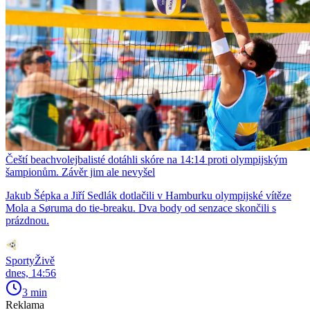
Čeští beachvolejbalisté dotáhli skóre na 14:14 proti olympijským
šampionům. Závěr jim ale nevyšel
Jakub Šépka a Jiří Sedlák dotlačili v Hamburku olympijské vítěze
Mola a Søruma do tie-breaku. Dva body od senzace skončili s
prázdnou.
SportyŽivě
dnes, 14:56
3 min
Reklama