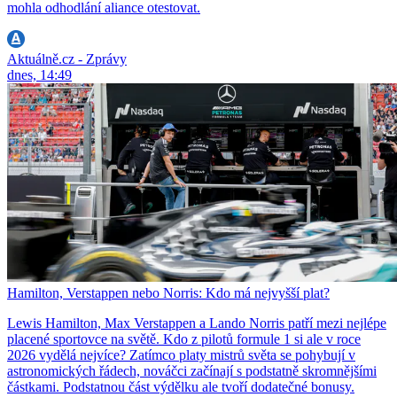
mohla odhodlání aliance otestovat.
Aktuálně.cz - Zprávy
dnes, 14:49
Hamilton, Verstappen nebo Norris: Kdo má nejvyšší plat?
Lewis Hamilton, Max Verstappen a Lando Norris patří mezi nejlépe
placené sportovce na světě. Kdo z pilotů formule 1 si ale v roce
2026 vydělá nejvíce? Zatímco platy mistrů světa se pohybují v
astronomických řádech, nováčci začínají s podstatně skromnějšími
částkami. Podstatnou část výdělku ale tvoří dodatečné bonusy.