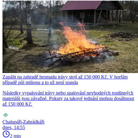
Zapálit na zahradě hromadu trávy stojí až 150 000 Kč. V horším
případě půl milionu a to už není sranda
Následky vypalování trávy nebo spalování nevhodných rostlinných
materiálů jsou závažné. Pokuty za takové jednání mohou dosáhnout
až 150 000 Kč.
Chalupáři-Zahrádkáři
dnes, 14:55
2 min