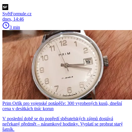
SvětFormule.cz
dnes, 14:46
3 min
Prim Orlík pro vojenské potápěče: 300 vyrobených kusů, dnešní
cena v desítkách tisíc korun
V poslední době se do popředí sběratelských zájmů dostává
nečekaný předmět – náramkové hodinky. Vyplatí se probrat starý
šatník.