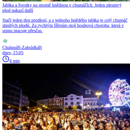
Jablka a švestky na stromě hnědnou v chumáčích. Jeden plesnivý
plod nakazí další
Stačí jeden den prodlení, a z jednoho hnědého jablka je celý chumáč
shnilých plodů. Za rychlým šířením stojí houbová choroba, která v
srpnu pracuje přesčas.
Chalupáři-Zahrádkáři
dnes, 15:05
4 min