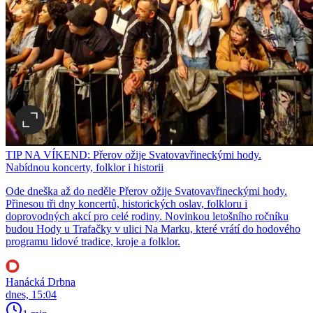
TIP NA VÍKEND: Přerov ožije Svatovavřineckými hody.
Nabídnou koncerty, folklor i historii
Ode dneška až do neděle Přerov ožije Svatovavřineckými hody.
Přinesou tři dny koncertů, historických oslav, folkloru i
doprovodných akcí pro celé rodiny. Novinkou letošního ročníku
budou Hody u Trafačky v ulici Na Marku, které vrátí do hodového
programu lidové tradice, kroje a folklor.
Hanácká Drbna
dnes, 15:04