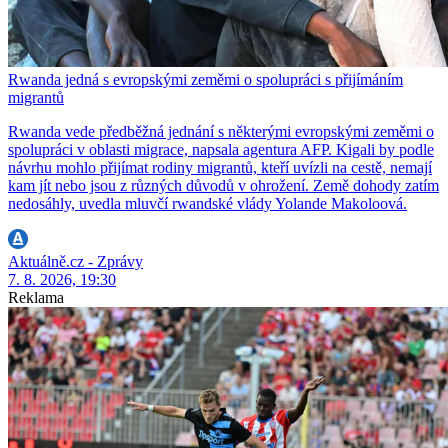
Rwanda jedná s evropskými zeměmi o spolupráci s přijímáním
migrantů
Rwanda vede předběžná jednání s některými evropskými zeměmi o
spolupráci v oblasti migrace, napsala agentura AFP. Kigali by podle
návrhu mohlo přijímat rodiny migrantů, kteří uvízli na cestě, nemají
kam jít nebo jsou z různých důvodů v ohrožení. Země dohody zatím
nedosáhly, uvedla mluvčí rwandské vlády Yolande Makoloová.
Aktuálně.cz - Zprávy
7. 8. 2026, 19:30
Reklama