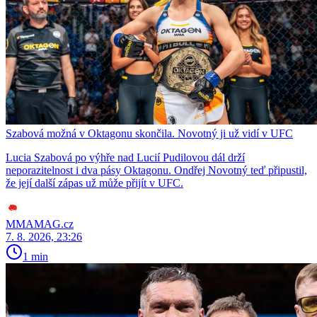
Szabová možná v Oktagonu skončila. Novotný ji už vidí v UFC
Lucia Szabová po výhře nad Lucií Pudilovou dál drží
neporazitelnost i dva pásy Oktagonu. Ondřej Novotný teď připustil,
že její další zápas už může přijít v UFC.
MMAMAG.cz
7. 8. 2026, 23:26
1 min