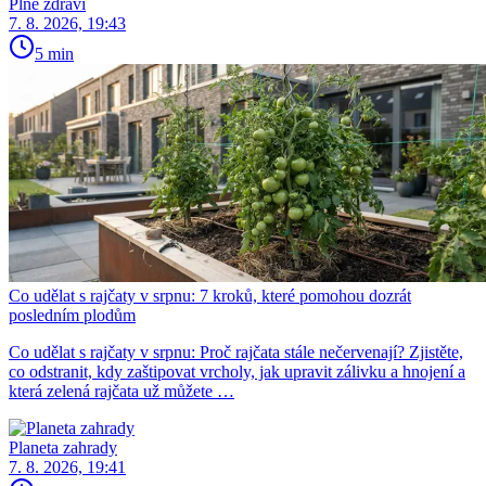
Plné zdraví
7. 8. 2026, 19:43
5 min
Co udělat s rajčaty v srpnu: 7 kroků, které pomohou dozrát
posledním plodům
Co udělat s rajčaty v srpnu: Proč rajčata stále nečervenají? Zjistěte,
co odstranit, kdy zaštipovat vrcholy, jak upravit zálivku a hnojení a
která zelená rajčata už můžete …
Planeta zahrady
7. 8. 2026, 19:41