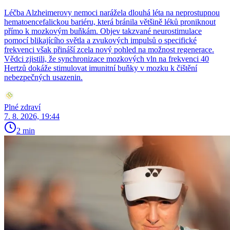
Léčba Alzheimerovy nemoci narážela dlouhá léta na neprostupnou
hematoencefalickou bariéru, která bránila většině léků proniknout
přímo k mozkovým buňkám. Objev takzvané neurostimulace
pomocí blikajícího světla a zvukových impulsů o specifické
frekvenci však přináší zcela nový pohled na možnost regenerace.
Vědci zjistili, že synchronizace mozkových vln na frekvenci 40
Hertzů dokáže stimulovat imunitní buňky v mozku k čištění
nebezpečných usazenin.
Plné zdraví
7. 8. 2026, 19:44
2 min