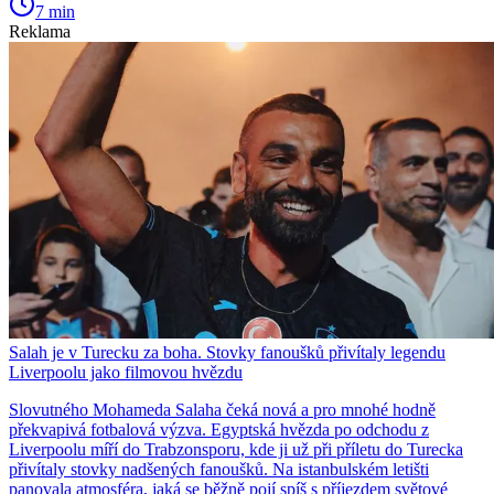
7 min
Reklama
Salah je v Turecku za boha. Stovky fanoušků přivítaly legendu
Liverpoolu jako filmovou hvězdu
Slovutného Mohameda Salaha čeká nová a pro mnohé hodně
překvapivá fotbalová výzva. Egyptská hvězda po odchodu z
Liverpoolu míří do Trabzonsporu, kde ji už při příletu do Turecka
přivítaly stovky nadšených fanoušků. Na istanbulském letišti
panovala atmosféra, jaká se běžně pojí spíš s příjezdem světové