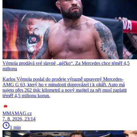
Vémola prodává své slavné „géčko“. Za Mercedes chce téměř 4,5
milionu
Karlos Vémola poslal do prodeje výrazně upravený Mercedes-
AMG G 63, který ho v minulosti doprovázel i k oltáři. Auto má
najeto přes 262 tisíc kilometrů a nový majitel za něj musí zaplatit
téměř 4,5 milionu korun.
MMAMAG.cz
7. 8. 2026, 23:14
1 min