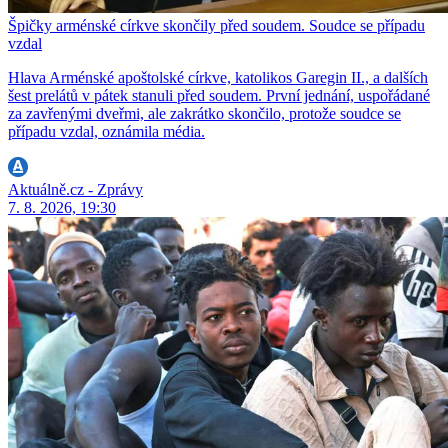
Špičky arménské církve skončily před soudem. Soudce se případu
vzdal
Hlava Arménské apoštolské církve, katolikos Garegin II., a dalších
šest prelátů v pátek stanuli před soudem. První jednání, uspořádané
za zavřenými dveřmi, ale zakrátko skončilo, protože soudce se
případu vzdal, oznámila média.
Aktuálně.cz - Zprávy
7. 8. 2026, 19:30