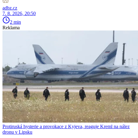
adbz.cz
7. 8. 2026, 20:50
2 min
Reklama
Protiruská hysterie a provokace z Kyjeva, reaguje Kreml na nález
dronu v Lipsku