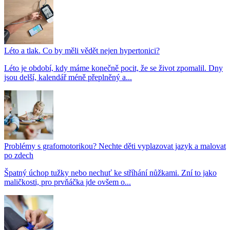
Léto a tlak. Co by měli vědět nejen hypertonici?
Léto je období, kdy máme konečně pocit, že se život zpomalil. Dny
jsou delší, kalendář méně přeplněný a...
Problémy s grafomotorikou? Nechte děti vyplazovat jazyk a malovat
po zdech
Špatný úchop tužky nebo nechuť ke stříhání nůžkami. Zní to jako
maličkosti, pro prvňáčka jde ovšem o...