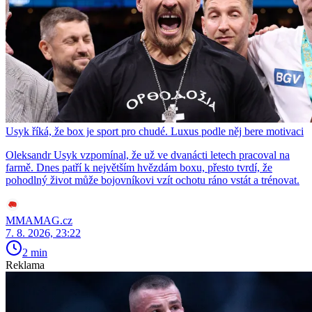
Usyk říká, že box je sport pro chudé. Luxus podle něj bere motivaci
Oleksandr Usyk vzpomínal, že už ve dvanácti letech pracoval na
farmě. Dnes patří k největším hvězdám boxu, přesto tvrdí, že
pohodlný život může bojovníkovi vzít ochotu ráno vstát a trénovat.
MMAMAG.cz
7. 8. 2026, 23:22
2 min
Reklama