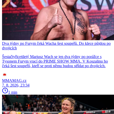
Dva týdny po Furym čeká Wacha šest soupeřů. Do klece půjdou po
dvojicích
Šestačtyřicetiletý Mariusz Wach se jen dva týdny po porážce s
Tysonem Furym vrací do PRIME SHOW MMA. V Koszalinu ho
čeká šest soupeřů, kteří se proti němu budou střídat po dvojicích.
MMAMAG.cz
7. 8. 2026, 23:34
1 min