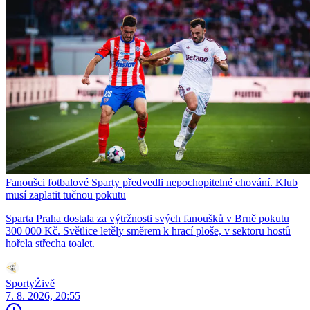
Fanoušci fotbalové Sparty předvedli nepochopitelné chování. Klub
musí zaplatit tučnou pokutu
Sparta Praha dostala za výtržnosti svých fanoušků v Brně pokutu
300 000 Kč. Světlice letěly směrem k hrací ploše, v sektoru hostů
hořela střecha toalet.
SportyŽivě
7. 8. 2026, 20:55