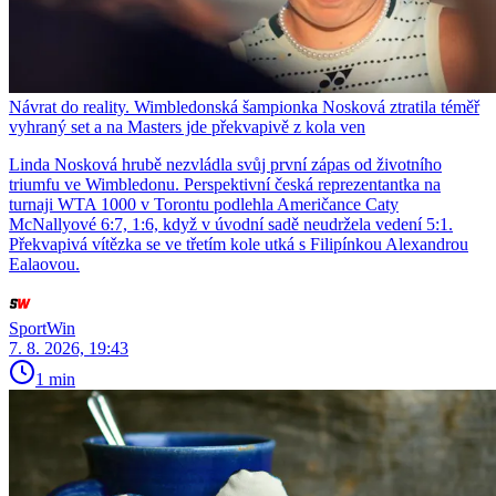
Návrat do reality. Wimbledonská šampionka Nosková ztratila téměř
vyhraný set a na Masters jde překvapivě z kola ven
Linda Nosková hrubě nezvládla svůj první zápas od životního
triumfu ve Wimbledonu. Perspektivní česká reprezentantka na
turnaji WTA 1000 v Torontu podlehla Američance Caty
McNallyové 6:7, 1:6, když v úvodní sadě neudržela vedení 5:1.
Překvapivá vítězka se ve třetím kole utká s Filipínkou Alexandrou
Ealaovou.
SportWin
7. 8. 2026, 19:43
1 min