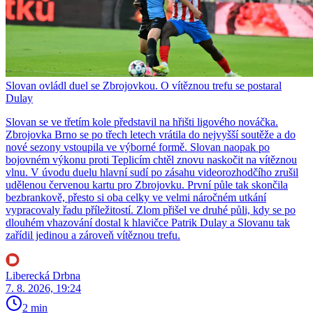
Slovan ovládl duel se Zbrojovkou. O vítěznou trefu se postaral
Dulay
Slovan se ve třetím kole představil na hřišti ligového nováčka.
Zbrojovka Brno se po třech letech vrátila do nejvyšší soutěže a do
nové sezony vstoupila ve výborné formě. Slovan naopak po
bojovném výkonu proti Teplicím chtěl znovu naskočit na vítěznou
vlnu. V úvodu duelu hlavní sudí po zásahu videorozhodčího zrušil
udělenou červenou kartu pro Zbrojovku. První půle tak skončila
bezbrankově, přesto si oba celky ve velmi náročném utkání
vypracovaly řadu příležitostí. Zlom přišel ve druhé půli, kdy se po
dlouhém vhazování dostal k hlavičce Patrik Dulay a Slovanu tak
zařídil jedinou a zároveň vítěznou trefu.
Liberecká Drbna
7. 8. 2026, 19:24
2 min