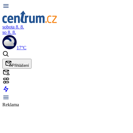
sobota 8. 8.
so 8. 8.
17°C
Přihlášení
Reklama