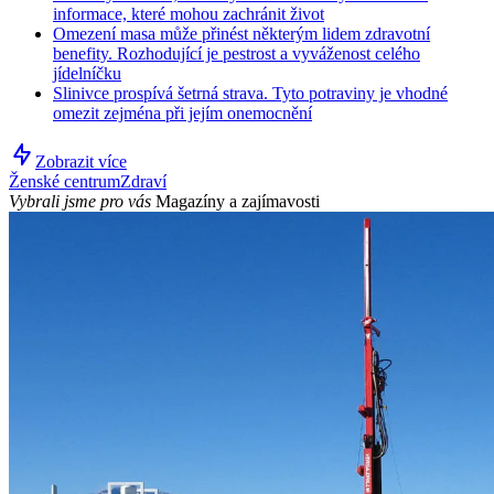
informace, které mohou zachránit život
Omezení masa může přinést některým lidem zdravotní
benefity. Rozhodující je pestrost a vyváženost celého
jídelníčku
Slinivce prospívá šetrná strava. Tyto potraviny je vhodné
omezit zejména při jejím onemocnění
Zobrazit více
Ženské centrum
Zdraví
Vybrali jsme pro vás
Magazíny a zajímavosti