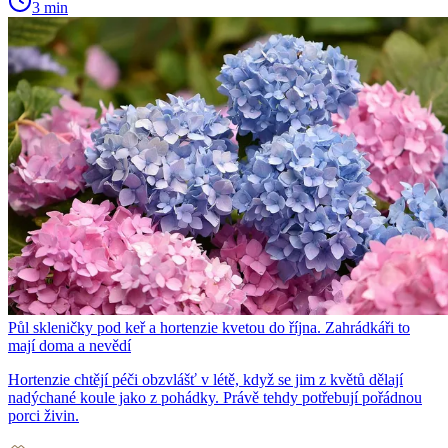
3 min
Půl skleničky pod keř a hortenzie kvetou do října. Zahrádkáři to
mají doma a nevědí
Hortenzie chtějí péči obzvlášť v létě, když se jim z květů dělají
nadýchané koule jako z pohádky. Právě tehdy potřebují pořádnou
porci živin.