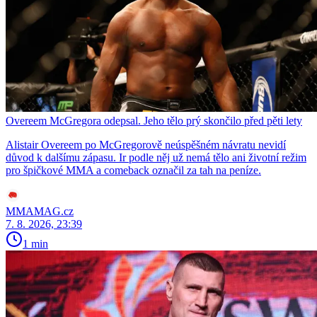
Overeem McGregora odepsal. Jeho tělo prý skončilo před pěti lety
Alistair Overeem po McGregorově neúspěšném návratu nevidí
důvod k dalšímu zápasu. Ir podle něj už nemá tělo ani životní režim
pro špičkové MMA a comeback označil za tah na peníze.
MMAMAG.cz
7. 8. 2026, 23:39
1 min