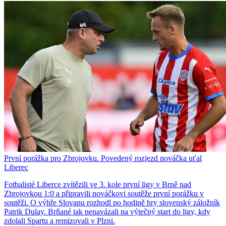
První porážka pro Zbrojovku. Povedený rozjezd nováčka uťal
Liberec
Fotbalisté Liberce zvítězili ve 3. kole první ligy v Brně nad
Zbrojovkou 1:0 a připravili nováčkovi soutěže první porážku v
soutěži. O výhře Slovanu rozhodl po hodině hry slovenský záložník
Patrik Dulay. Brňané tak nenavázali na výtečný start do ligy, kdy
zdolali Spartu a remizovali v Plzni.