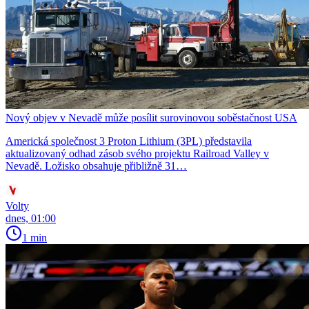
Nový objev v Nevadě může posílit surovinovou soběstačnost USA
Americká společnost 3 Proton Lithium (3PL) představila
aktualizovaný odhad zásob svého projektu Railroad Valley v
Nevadě. Ložisko obsahuje přibližně 31…
Volty
dnes, 01:00
1 min