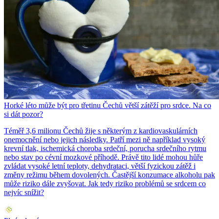
Horké léto může být pro třetinu Čechů větší zátěží pro srdce. Na co
si dát pozor?
Téměř 3,6 milionu Čechů žije s některým z kardiovaskulárních
onemocnění nebo jejich následky. Patří mezi ně například vysoký
krevní tlak, ischemická choroba srdeční, porucha srdečního rytmu
nebo stav po cévní mozkové příhodě. Právě tito lidé mohou hůře
zvládat vysoké letní teploty, dehydrataci, větší fyzickou zátěž i
změny režimu během dovolených. Častější konzumace alkoholu pak
může riziko dále zvyšovat. Jak tedy riziko problémů se srdcem co
nejvíc snížit?