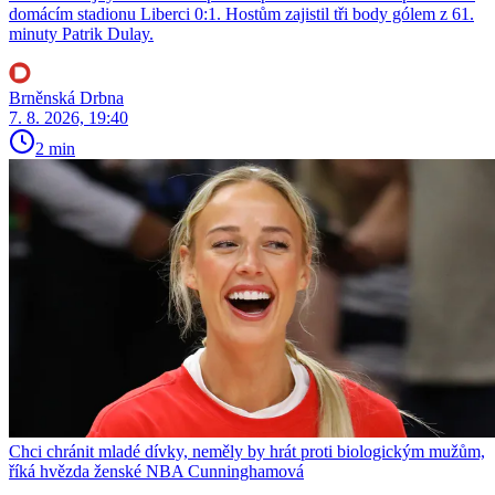
domácím stadionu Liberci 0:1. Hostům zajistil tři body gólem z 61.
minuty Patrik Dulay.
Brněnská Drbna
7. 8. 2026, 19:40
2 min
Chci chránit mladé dívky, neměly by hrát proti biologickým mužům,
říká hvězda ženské NBA Cunninghamová