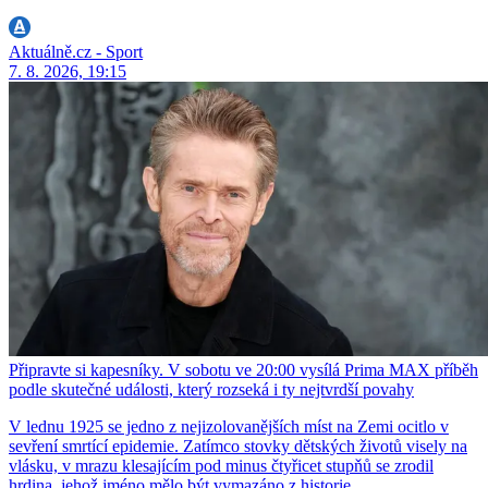
Aktuálně.cz - Sport
7. 8. 2026, 19:15
Připravte si kapesníky. V sobotu ve 20:00 vysílá Prima MAX příběh
podle skutečné události, který rozseká i ty nejtvrdší povahy
V lednu 1925 se jedno z nejizolovanějších míst na Zemi ocitlo v
sevření smrtící epidemie. Zatímco stovky dětských životů visely na
vlásku, v mrazu klesajícím pod minus čtyřicet stupňů se zrodil
hrdina, jehož jméno mělo být vymazáno z historie.