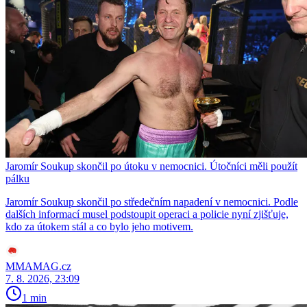
Jaromír Soukup skončil po útoku v nemocnici. Útočníci měli použít
pálku
Jaromír Soukup skončil po středečním napadení v nemocnici. Podle
dalších informací musel podstoupit operaci a policie nyní zjišťuje,
kdo za útokem stál a co bylo jeho motivem.
MMAMAG.cz
7. 8. 2026, 23:09
1 min