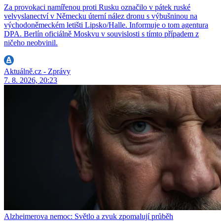
Za provokaci namířenou proti Rusku označilo v pátek ruské
velvyslanectví v Německu úterní nález dronu s výbušninou na
východoněmeckém letišti Lipsko/Halle. Informuje o tom agentura
DPA. Berlín oficiálně Moskvu v souvislosti s tímto případem z
ničeho neobvinil.
Aktuálně.cz - Zprávy
7. 8. 2026, 20:23
Alzheimerova nemoc: Světlo a zvuk zpomalují průběh