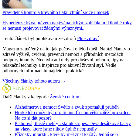
Pravidelná kontrola krevního tlaku chrání srdce i mozek
Hypertenze bývá právem nazývána tichým zabijákem. Dlouhé roky
se nemusí projevovat žádnými výraznými...
Tento článek byl publikován ze zdrojů
Plné zdraví
Magazín zaměřený na to, jak pečovat o tělo i duši. Nabízí články o
zdravé výživě, cvičení, prevenci nemocí a přírodních metodách
podpory imunity. Nechybí ani rady pro duševní pohodu, tipy na
relaxační techniky a inspirace pro aktivní životní styl. Vedle
odborných informací tu najdete i praktické...
Všechny články tohoto autora →
Další články z kategorie
Ženské centrum
Alzheimerova nemoc: Světlo a zvuk zpomalují průběh
Horké léto může být pro třetinu Čechů větší zátěží pro srdce.
Na co si dát pozor?
Platinová, tlusté melíry i skunk stripes. Devadesátkové barvy
na vlasy, které jsme nikdy úplně neopustily
Příznaky infarktu, které by měl znát každý. Jedná se o