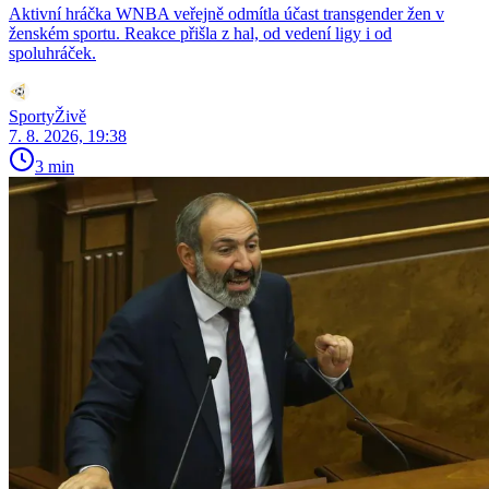
Aktivní hráčka WNBA veřejně odmítla účast transgender žen v
ženském sportu. Reakce přišla z hal, od vedení ligy i od
spoluhráček.
SportyŽivě
7. 8. 2026, 19:38
3 min