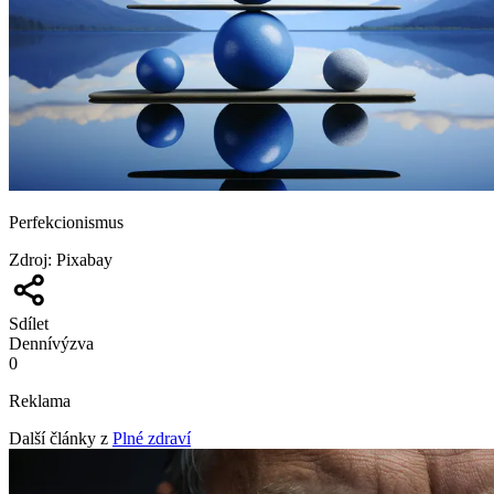
Perfekcionismus
Zdroj
:
Pixabay
Sdílet
Denní
výzva
0
Reklama
Další články z
Plné zdraví