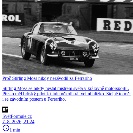
Proč Stirling Moss nikdy nezávodil za Ferrariho
Stirling Moss se nikdy nestal mistrem světa v královně motorsportu.
Přesto měl britský pilot k titulu několikrát velmi blízko. Stejně to měl
i se závodním postem u Ferrariho.
SvětFormule.cz
7. 8. 2026, 21:24
1 min