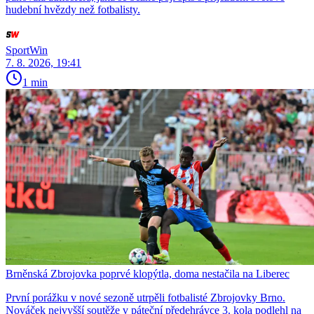
hudební hvězdy než fotbalisty.
SportWin
7. 8. 2026, 19:41
1 min
Brněnská Zbrojovka poprvé klopýtla, doma nestačila na Liberec
První porážku v nové sezoně utrpěli fotbalisté Zbrojovky Brno.
Nováček nejvyšší soutěže v páteční předehrávce 3. kola podlehl na