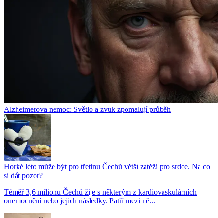
Alzheimerova nemoc: Světlo a zvuk zpomalují průběh
Horké léto může být pro třetinu Čechů větší zátěží pro srdce. Na co
si dát pozor?
Téměř 3,6 milionu Čechů žije s některým z kardiovaskulárních
onemocnění nebo jejich následky. Patří mezi ně...