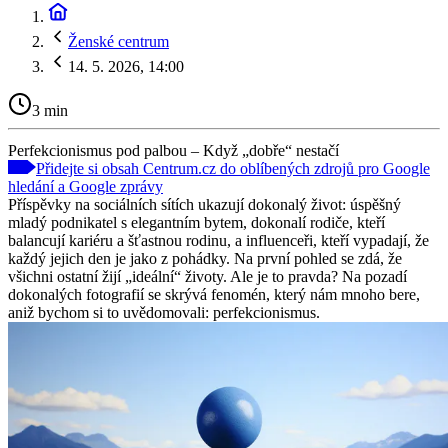
Ženské centrum
14. 5. 2026, 14:00
3 min
Perfekcionismus pod palbou – Když „dobře“ nestačí
Přidejte si obsah Centrum.cz do oblíbených zdrojů pro Google
hledání a Google zprávy
Příspěvky na sociálních sítích ukazují dokonalý život: úspěšný
mladý podnikatel s elegantním bytem, dokonalí rodiče, kteří
balancují kariéru a šťastnou rodinu, a influenceři, kteří vypadají, že
každý jejich den je jako z pohádky. Na první pohled se zdá, že
všichni ostatní žijí „ideální“ životy. Ale je to pravda? Na pozadí
dokonalých fotografií se skrývá fenomén, který nám mnoho bere,
aniž bychom si to uvědomovali: perfekcionismus.