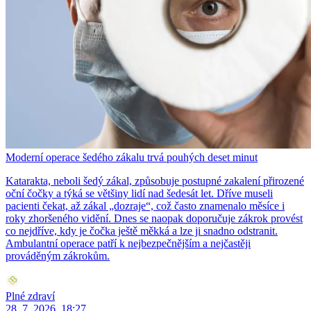
Moderní operace šedého zákalu trvá pouhých deset minut
Katarakta, neboli šedý zákal, způsobuje postupné zakalení přirozené
oční čočky a týká se většiny lidí nad šedesát let. Dříve museli
pacienti čekat, až zákal „dozraje“, což často znamenalo měsíce i
roky zhoršeného vidění. Dnes se naopak doporučuje zákrok provést
co nejdříve, kdy je čočka ještě měkká a lze ji snadno odstranit.
Ambulantní operace patří k nejbezpečnějším a nejčastěji
prováděným zákrokům.
Plné zdraví
28. 7. 2026, 18:27