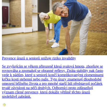
Prevence úrazů u seniorů snižuje riziko invalidity
Se zvyšujícím se věkem přirozeně klesá svalová hmota, zhoršuje se
rovnováha a zpomalují se obranné reflexy. Ztráta stability pak často
vede k pádům, které u seniorů končí komplikovanými zlomeninami
krčku kosti stehenní nebo paže. Tyto úrazy znamenají dlouhodobé
omezení běžného života a pro mnohé starší lidi představují počátek
trvalé závislosti na péči druhých. Odborníci proto zdůrazňují
význam cílené prevence, která dokáže většině těchto úrazů
spolehlivě zabránit.