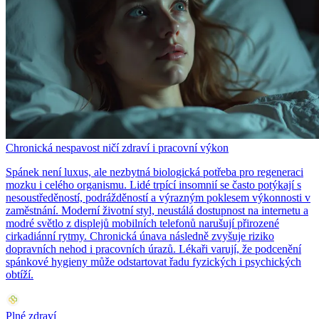
Chronická nespavost ničí zdraví i pracovní výkon
Spánek není luxus, ale nezbytná biologická potřeba pro regeneraci
mozku i celého organismu. Lidé trpící insomnií se často potýkají s
nesoustředěností, podrážděností a výrazným poklesem výkonnosti v
zaměstnání. Moderní životní styl, neustálá dostupnost na internetu a
modré světlo z displejů mobilních telefonů narušují přirozené
cirkadiánní rytmy. Chronická únava následně zvyšuje riziko
dopravních nehod i pracovních úrazů. Lékaři varují, že podcenění
spánkové hygieny může odstartovat řadu fyzických i psychických
obtíží.
Plné zdraví