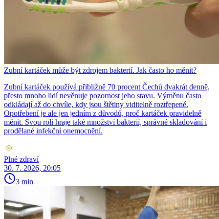
Zubní kartáček může být zdrojem bakterií. Jak často ho měnit?
Zubní kartáček používá přibližně 70 procent Čechů dvakrát denně,
přesto mnoho lidí nevěnuje pozornost jeho stavu. Výměnu často
odkládají až do chvíle, kdy jsou štětiny viditelně roztřepené.
Opotřebení je ale jen jedním z důvodů, proč kartáček pravidelně
měnit. Svou roli hraje také množství bakterií, správné skladování i
prodělané infekční onemocnění.
Plné zdraví
30. 7. 2026, 20:05
3 min