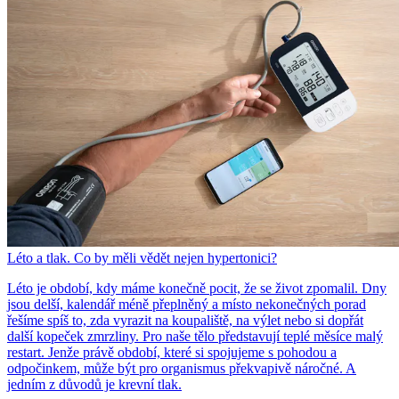
Léto a tlak. Co by měli vědět nejen hypertonici?
Léto je období, kdy máme konečně pocit, že se život zpomalil. Dny
jsou delší, kalendář méně přeplněný a místo nekonečných porad
řešíme spíš to, zda vyrazit na koupaliště, na výlet nebo si dopřát
další kopeček zmrzliny. Pro naše tělo představují teplé měsíce malý
restart. Jenže právě období, které si spojujeme s pohodou a
odpočinkem, může být pro organismus překvapivě náročné. A
jedním z důvodů je krevní tlak.