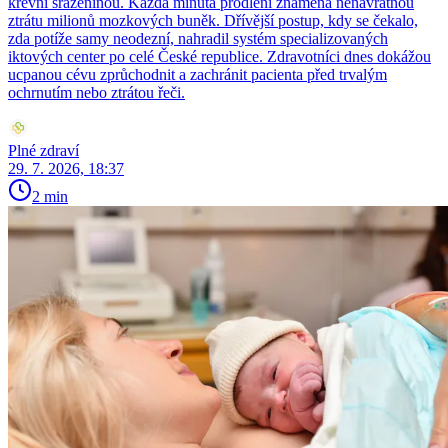
krevní sraženinou. Každá minuta prodlení znamená nenávratnou
ztrátu milionů mozkových buněk. Dřívější postup, kdy se čekalo,
zda potíže samy neodezní, nahradil systém specializovaných
iktových center po celé České republice. Zdravotníci dnes dokážou
ucpanou cévu zprůchodnit a zachránit pacienta před trvalým
ochrnutím nebo ztrátou řeči.
Plné zdraví
29. 7. 2026, 18:37
2 min