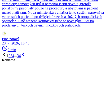
chronicky nemocných lidí si nemohlo léčbu dovolit, protože
pojišťovny přispívaly pouze na procedury a ubytování si pacient
musel platit sám. Nová ministerská vyhláška tento systém narovnává
ve prospěch pacientů po těžkých úrazech a složitých ortopedických
operacích. Plně hrazená komplexní péče se nově týká i lidí po
prodělaných těžkých cévních mozkových příhodách.
Plné zdraví
20. 7. 2026, 18:43
2 min
1
2
3
4
...
34
Reklama