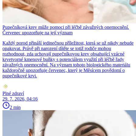
Pupečníková krev může pomoci při léčbě závažných onemocnění.
Červenec upozorňuje na její význam
Každý porod přináší jedinečnou příležitost, která se už nikdy nebude
opakovat. Právě při narození dítěte se totiž rodiče mohou
rozhodnout, zda uchovají pupečníkovou krev obsahující vzácné
krvetvorné kmenové buňky s potenciálem využití při léčbě řady
závažných onemocnění. Na význam tohoto biologického materiálu
každoročně upozorňuje červenec, který je Měsícem povědomí o
pupečníkové krvi.
Plné zdraví
29. 7. 2026, 04:16
2 min