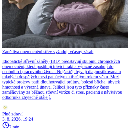
Zánětlivá onemocnění střev vyžadují včasný zásah
Idiopatické střevní záněty (IBD) představují skupinu chronických
onemocnění, která postihují trávicí trakt a výrazně zasahují do
osobního i pracovního života. Nejčastěji bývají diagnostikována u
mladých dospělých mezi patnáctým a třicátým rokem věku. Mezi
typické projevy patří dlouhotrvající průjmy, bolesti břicha, úbytek
hmotnosti a výrazná únava. Jelikož jsou tyto příznaky často
zaměňovány za běžnou střevní virózu či stres, pacienti s návštěvou
odborníka zbytečně otálejí.
Plné zdraví
3. 8. 2026, 19:24
2 min