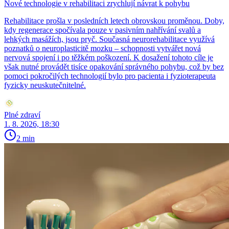
Nové technologie v rehabilitaci zrychlují návrat k pohybu
Rehabilitace prošla v posledních letech obrovskou proměnou. Doby,
kdy regenerace spočívala pouze v pasivním nahřívání svalů a
lehkých masážích, jsou pryč. Současná neurorehabilitace využívá
poznatků o neuroplasticitě mozku – schopnosti vytvářet nová
nervová spojení i po těžkém poškození. K dosažení tohoto cíle je
však nutné provádět tisíce opakování správného pohybu, což by bez
pomoci pokročilých technologií bylo pro pacienta i fyzioterapeuta
fyzicky neuskutečnitelné.
Plné zdraví
1. 8. 2026, 18:30
2 min