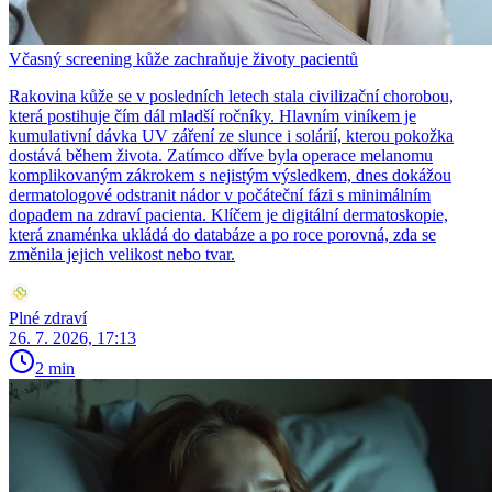
Včasný screening kůže zachraňuje životy pacientů
Rakovina kůže se v posledních letech stala civilizační chorobou,
která postihuje čím dál mladší ročníky. Hlavním viníkem je
kumulativní dávka UV záření ze slunce i solárií, kterou pokožka
dostává během života. Zatímco dříve byla operace melanomu
komplikovaným zákrokem s nejistým výsledkem, dnes dokážou
dermatologové odstranit nádor v počáteční fázi s minimálním
dopadem na zdraví pacienta. Klíčem je digitální dermatoskopie,
která znaménka ukládá do databáze a po roce porovná, zda se
změnila jejich velikost nebo tvar.
Plné zdraví
26. 7. 2026, 17:13
2 min