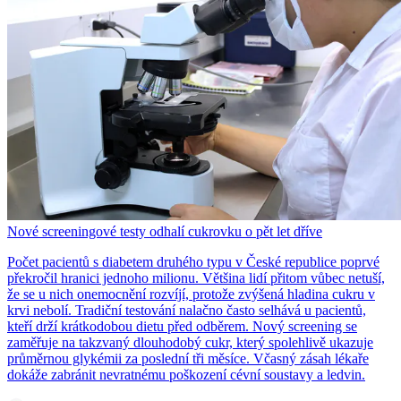
Nové screeningové testy odhalí cukrovku o pět let dříve
Počet pacientů s diabetem druhého typu v České republice poprvé
překročil hranici jednoho milionu. Většina lidí přitom vůbec netuší,
že se u nich onemocnění rozvíjí, protože zvýšená hladina cukru v
krvi nebolí. Tradiční testování nalačno často selhává u pacientů,
kteří drží krátkodobou dietu před odběrem. Nový screening se
zaměřuje na takzvaný dlouhodobý cukr, který spolehlivě ukazuje
průměrnou glykémii za poslední tři měsíce. Včasný zásah lékaře
dokáže zabránit nevratnému poškození cévní soustavy a ledvin.