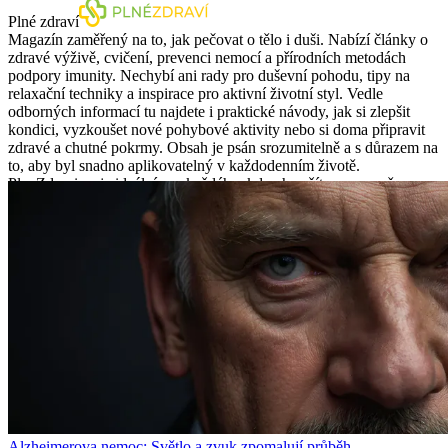
Plné zdraví
Magazín zaměřený na to, jak pečovat o tělo i duši. Nabízí články o
zdravé výživě, cvičení, prevenci nemocí a přírodních metodách
podpory imunity. Nechybí ani rady pro duševní pohodu, tipy na
relaxační techniky a inspirace pro aktivní životní styl. Vedle
odborných informací tu najdete i praktické návody, jak si zlepšit
kondici, vyzkoušet nové pohybové aktivity nebo si doma připravit
zdravé a chutné pokrmy. Obsah je psán srozumitelně a s důrazem na
to, aby byl snadno aplikovatelný v každodenním životě.
PlneZdravi.cz je ideální pro každého, kdo chce žít vyrovnaně,
energicky a s ohledem na své dlouhodobé zdraví.
Alzheimerova nemoc: Světlo a zvuk zpomalují průběh