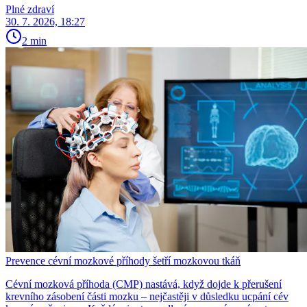
Plné zdraví
30. 7. 2026, 18:27
2 min
Prevence cévní mozkové příhody šetří mozkovou tkáň
Cévní mozková příhoda (CMP) nastává, když dojde k přerušení
krevního zásobení části mozku – nejčastěji v důsledku ucpání cév