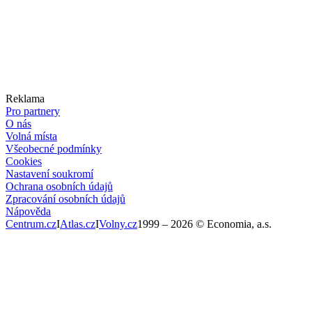
Reklama
Pro partnery
O nás
Volná místa
Všeobecné podmínky
Cookies
Nastavení soukromí
Ochrana osobních údajů
Zpracování osobních údajů
Nápověda
Centrum.cz
I
Atlas.cz
I
Volny.cz
1999 –
2026
© Economia, a.s.