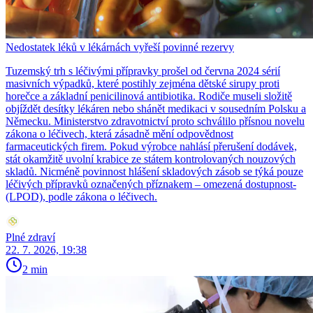
Nedostatek léků v lékárnách vyřeší povinné rezervy
Tuzemský trh s léčivými přípravky prošel od června 2024 sérií
masivních výpadků, které postihly zejména dětské sirupy proti
horečce a základní penicilinová antibiotika. Rodiče museli složitě
objíždět desítky lékáren nebo shánět medikaci v sousedním Polsku a
Německu. Ministerstvo zdravotnictví proto schválilo přísnou novelu
zákona o léčivech, která zásadně mění odpovědnost
farmaceutických firem. Pokud výrobce nahlásí přerušení dodávek,
stát okamžitě uvolní krabice ze státem kontrolovaných nouzových
skladů. Nicméně povinnost hlášení skladových zásob se týká pouze
léčivých přípravků označených příznakem – omezená dostupnost-
(LPOD), podle zákona o léčivech.
Plné zdraví
22. 7. 2026, 19:38
2 min