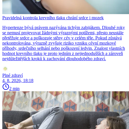
Pravidelná kontrola krevního tlaku chrání srdce i mozek
Hypertenze bývá právem nazývána tichým zabijákem. Dlouhé roky
se nemusí projevovat žádnými výraznými potížemi, přesto neustále
přetěžuje srdce a poškozuje stěny cév v celém těle. Pokud zůstává
nekontrolována, výrazně zvyšuje riziko vzniku cévní mozkové
příhody, srdečního selhání nebo poškození ledvin. Znalost vlastních
hodnot krevního tlaku je proto jedním z nejjednodušších a zároveň
nejdůležitějších kroků k zachování dlouhodobého zdraví.
Plné zdraví
4. 8. 2026, 18:18
2 min