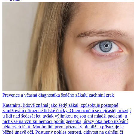
Prevence a včasná diagnostika šedého zákalu zachrání zrak
Katarakta, lidově známá jako šedý zákal, způsobuje postupné
zamlžování přirozené lidské čočky. Onemocnění se nejčastěji rozvíjí
u lidí nad šedesát let, avšak výjimkou nejsou ani mladší pacienti, u
nichž se na vzniku nemoci podílí genetika, úrazy oka nebo užívání
některých léků. Mnoho lidí první příznaky přehlíží a přisuzuje je
běžné únavě očí. Postupný pokles ostrosti, citlivost na oslnění či