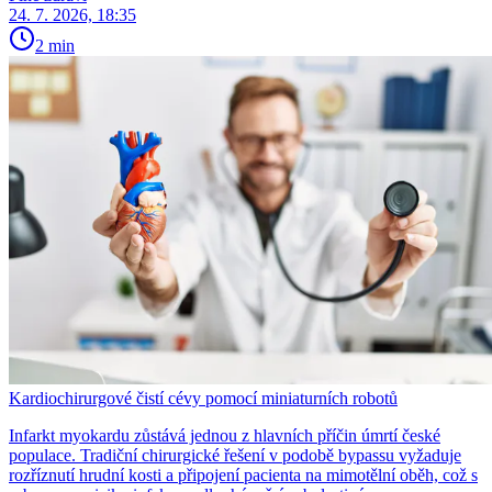
24. 7. 2026, 18:35
2 min
Kardiochirurgové čistí cévy pomocí miniaturních robotů
Infarkt myokardu zůstává jednou z hlavních příčin úmrtí české
populace. Tradiční chirurgické řešení v podobě bypassu vyžaduje
rozříznutí hrudní kosti a připojení pacienta na mimotělní oběh, což s