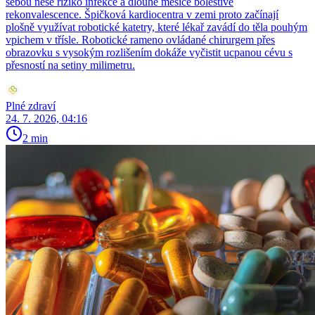
sebou nese riziko infekce a dlouhé měsíce bolestivé
rekonvalescence. Špičková kardiocentra v zemi proto začínají
plošně využívat robotické katetry, které lékař zavádí do těla pouhým
vpichem v třísle. Robotické rameno ovládané chirurgem přes
obrazovku s vysokým rozlišením dokáže vyčistit ucpanou cévu s
přesností na setiny milimetru.
Plné zdraví
24. 7. 2026, 04:16
2 min