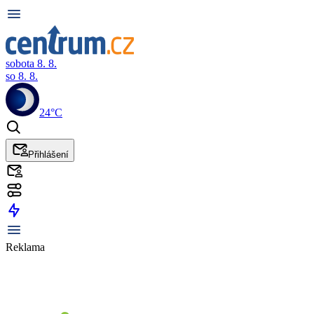
sobota 8. 8.
so 8. 8.
24°C
Přihlášení
Reklama