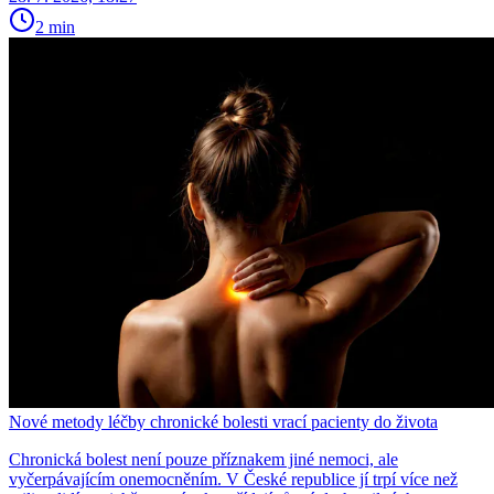
2 min
Nové metody léčby chronické bolesti vrací pacienty do života
Chronická bolest není pouze příznakem jiné nemoci, ale
vyčerpávajícím onemocněním. V České republice jí trpí více než