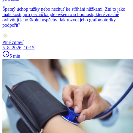
Špatný úchop tužky nebo nechuť ke stříhání nůžkami. Zní to jako
maličkosti, pro prvňáčka jde ovšem o schopnosti, které značně
ovlivňují jeho školní úspěchy. Jak rozvoj jeho grafomotoriky
podpořit?
Plné zdraví
5. 8. 2026, 10:15
5 min