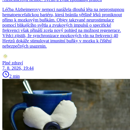
Léčba Alzheimerovy nemoci narážela dlouhá léta na neprostupnou
hematoencefalickou bariéru, která bránila většině léků proniknout
přímo k mozkovým buňkám. Objev takzvané neurostimulace
pomocí blikajícího světla a zvukových impulsů o specifické
frekvenci však přináší zcela nový pohled na možnost regenerace.
Vědci zjistili, že synchronizace mozkových vln na frekvenci 40
Hertzů dokáže stimulovat imunitní buňky v mozku k čištění
nebezpečných usazenin.
Plné zdraví
7. 8. 2026, 19:44
2 min