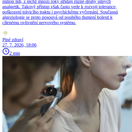
milion lidí, z nichž mnozí roky střídají různé druhy silných
analgetik. Takový přístup však často vede k rozvoji tolerance,
poškození trávicího traktu i psychickému vyčerpání. Současná
algeziologie se proto posouvá od pouhého tlumení bolesti k
cílenému ovlivnění nervového systému.
Plné zdraví
27. 7. 2026, 18:06
2 min