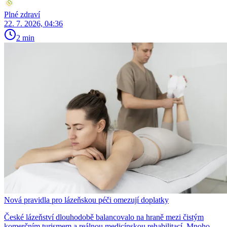
Plné zdraví
22. 7. 2026, 04:36
2 min
Nová pravidla pro lázeňskou péči omezují doplatky
České lázeňství dlouhodobě balancovalo na hraně mezi čistým
komerčním turismem a reálnou medicínskou rehabilitací. Mnoho