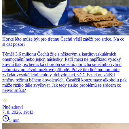
Horké léto může být pro třetinu Čechů větší zátěží pro srdce. Na co
si dát pozor?
Téměř 3,6 milionu Čechů žije s některým z kardiovaskulárních
onemocnění nebo jejich následky. Patří mezi ně například vysoký
krevní tlak, ischemická choroba srdeční, porucha srdečního rytmu
nebo stav po cévní mozkové příhodě. Právě tito lidé mohou hůře
zvládat vysoké letní teploty, dehydrataci, větší fyzickou zátěž i
změny režimu během dovolených. Častější konzumace alkoholu pak
může riziko dále zvyšovat. Jak tedy riziko problémů se srdcem co
nejvíc snížit?
Plné zdraví
7. 8. 2026, 19:43
5 min