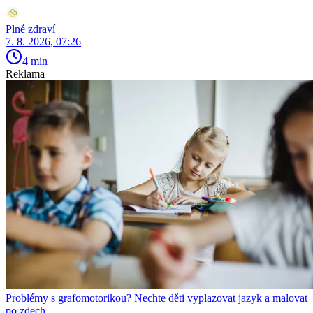
Plné zdraví
7. 8. 2026, 07:26
4 min
Reklama
Problémy s grafomotorikou? Nechte děti vyplazovat jazyk a malovat
po zdech