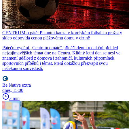
CENTRUM o páté: Pikantní kauza v korejském fotbalu a pražský
sklep odpovídá cenou plážovému domu v cizině
Páteční vydání „Centrum o páté“ přináší denní redakční přehled
nejzajímavějších témat dne na Centru. Klidný letní den se nesl ve
znamení událostí z domova i zahraničí, kulturních připomínek,
sportovních příběhů i témat, která dokážou překvapit svou
nečekanou souvislostí.
Be Native extra
dnes, 15:00
3 min