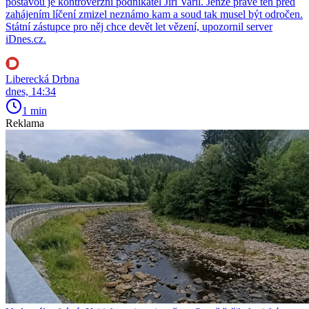
postavou je kontroverzní podnikatel Jiří Vařil. Jenže právě ten před
zahájením líčení zmizel neznámo kam a soud tak musel být odročen.
Státní zástupce pro něj chce devět let vězení, upozornil server
iDnes.cz.
Liberecká Drbna
dnes, 14:34
1 min
Reklama