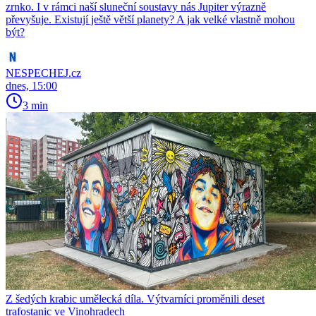
zrnko. I v rámci naší sluneční soustavy nás Jupiter výrazně
převyšuje. Existují ještě větší planety? A jak velké vlastně mohou
být?
NESPECHEJ.cz
dnes, 15:00
3 min
Z šedých krabic umělecká díla. Výtvarníci proměnili deset
trafostanic ve Vinohradech