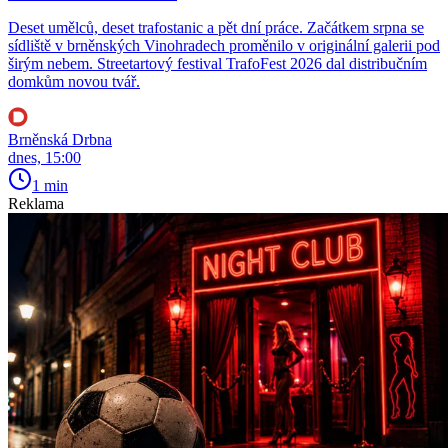
Deset umělců, deset trafostanic a pět dní práce. Začátkem srpna se
sídliště v brněnských Vinohradech proměnilo v originální galerii pod
širým nebem. Streetartový festival TrafoFest 2026 dal distribučním
domkům novou tvář.
Brněnská Drbna
dnes, 15:00
1 min
Reklama