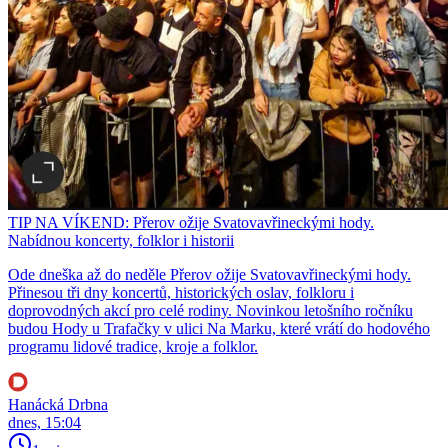
TIP NA VÍKEND: Přerov ožije Svatovavřineckými hody.
Nabídnou koncerty, folklor i historii
Ode dneška až do neděle Přerov ožije Svatovavřineckými hody.
Přinesou tři dny koncertů, historických oslav, folkloru i
doprovodných akcí pro celé rodiny. Novinkou letošního ročníku
budou Hody u Trafačky v ulici Na Marku, které vrátí do hodového
programu lidové tradice, kroje a folklor.
Hanácká Drbna
dnes, 15:04