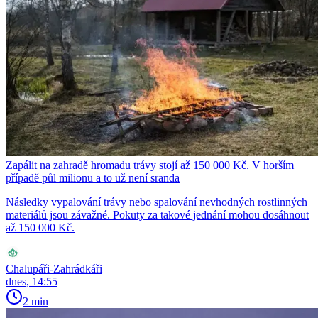
Zapálit na zahradě hromadu trávy stojí až 150 000 Kč. V horším
případě půl milionu a to už není sranda
Následky vypalování trávy nebo spalování nevhodných rostlinných
materiálů jsou závažné. Pokuty za takové jednání mohou dosáhnout
až 150 000 Kč.
Chalupáři-Zahrádkáři
dnes, 14:55
2 min