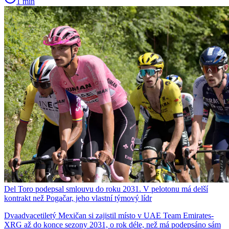
1 min
Del Toro podepsal smlouvu do roku 2031. V pelotonu má delší
kontrakt než Pogačar, jeho vlastní týmový lídr
Dvaadvacetiletý Mexičan si zajistil místo v UAE Team Emirates-
XRG až do konce sezony 2031, o rok déle, než má podepsáno sám