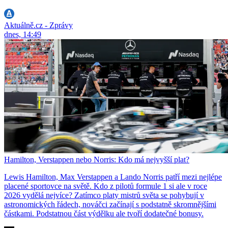
Aktuálně.cz - Zprávy
dnes, 14:49
Hamilton, Verstappen nebo Norris: Kdo má nejvyšší plat?
Lewis Hamilton, Max Verstappen a Lando Norris patří mezi nejlépe
placené sportovce na světě. Kdo z pilotů formule 1 si ale v roce
2026 vydělá nejvíce? Zatímco platy mistrů světa se pohybují v
astronomických řádech, nováčci začínají s podstatně skromnějšími
částkami. Podstatnou část výdělku ale tvoří dodatečné bonusy.