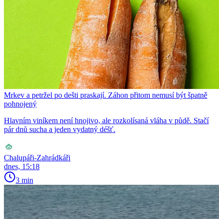
Mrkev a petržel po dešti praskají. Záhon přitom nemusí být špatně
pohnojený
Hlavním viníkem není hnojivo, ale rozkolísaná vláha v půdě. Stačí
pár dnů sucha a jeden vydatný déšť.
Chalupáři-Zahrádkáři
dnes, 15:18
3 min