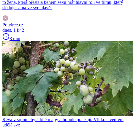
to žena, která přestala během sexu hrát hlavní roli ve filmu, který
sleduje sama ve své hlavě.
Poudree.cz
dnes, 14:42
8 min
Réva v srpnu chytá bílé mapy a bobule praskají. Vlhko s vedrem
udělá své