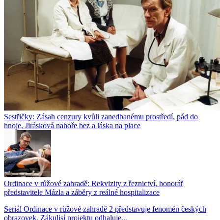
Sestřičky: Zásah cenzury kvůli zanedbanému prostředí, pád do
hnoje, Jirásková nahoře bez a láska na place
Ordinace v růžové zahradě: Rekvizity z řeznictví, honorář
představitele Mázla a záběry z reálné hospitalizace
Seriál Ordinace v růžové zahradě 2 představuje fenomén českých
obrazovek. Zákulisí projektu odhaluje...