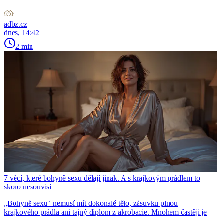
adbz.cz
dnes, 14:42
2 min
7 věcí, které bohyně sexu dělají jinak. A s krajkovým prádlem to
skoro nesouvisí
„Bohyně sexu“ nemusí mít dokonalé tělo, zásuvku plnou
krajkového prádla ani tajný diplom z akrobacie. Mnohem častěji je