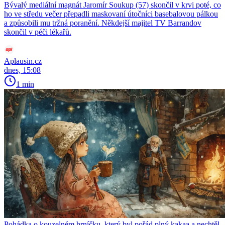
Bývalý mediální magnát Jaromír Soukup (57) skončil v krvi poté, co
ho ve středu večer přepadli maskovaní útočníci basebalovou pálkou
a způsobili mu tržná poranění. Někdejší majitel TV Barrandov
skončil v péči lékařů.
Aplausin.cz
dnes, 15:08
1 min
Pohádka o kouzelném hrníčku, který byl pořád plný kakaa a nechtěl