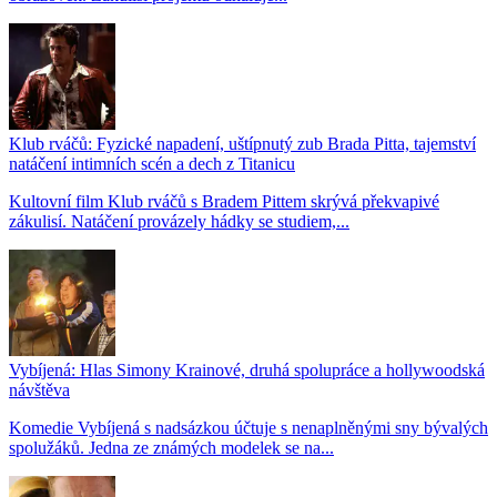
Klub rváčů: Fyzické napadení, uštípnutý zub Brada Pitta, tajemství
natáčení intimních scén a dech z Titanicu
Kultovní film Klub rváčů s Bradem Pittem skrývá překvapivé
zákulisí. Natáčení provázely hádky se studiem,...
Vybíjená: Hlas Simony Krainové, druhá spolupráce a hollywoodská
návštěva
Komedie Vybíjená s nadsázkou účtuje s nenaplněnými sny bývalých
spolužáků. Jedna ze známých modelek se na...