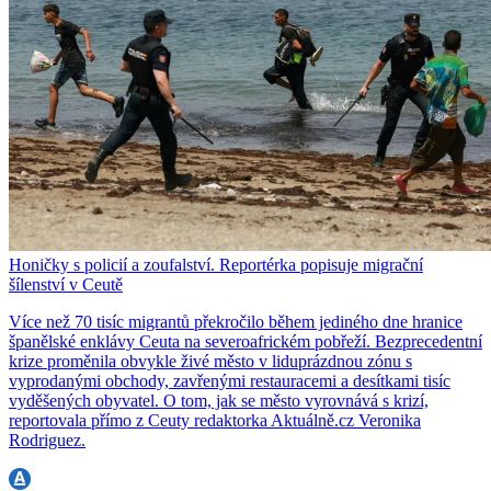
Honičky s policií a zoufalství. Reportérka popisuje migrační
šílenství v Ceutě
Více než 70 tisíc migrantů překročilo během jediného dne hranice
španělské enklávy Ceuta na severoafrickém pobřeží. Bezprecedentní
krize proměnila obvykle živé město v liduprázdnou zónu s
vyprodanými obchody, zavřenými restauracemi a desítkami tisíc
vyděšených obyvatel. O tom, jak se město vyrovnává s krizí,
reportovala přímo z Ceuty redaktorka Aktuálně.cz Veronika
Rodriguez.