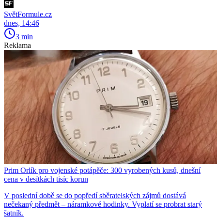
SvětFormule.cz
dnes, 14:46
3 min
Reklama
Prim Orlík pro vojenské potápěče: 300 vyrobených kusů, dnešní
cena v desítkách tisíc korun
V poslední době se do popředí sběratelských zájmů dostává
nečekaný předmět – náramkové hodinky. Vyplatí se probrat starý
šatník.