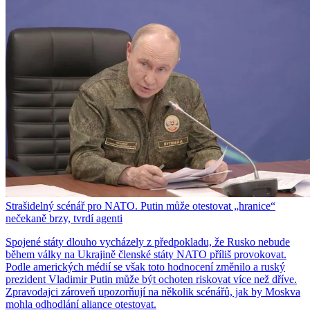
Strašidelný scénář pro NATO. Putin může otestovat „hranice“
nečekaně brzy, tvrdí agenti
Spojené státy dlouho vycházely z předpokladu, že Rusko nebude
během války na Ukrajině členské státy NATO příliš provokovat.
Podle amerických médií se však toto hodnocení změnilo a ruský
prezident Vladimir Putin může být ochoten riskovat více než dříve.
Zpravodajci zároveň upozorňují na několik scénářů, jak by Moskva
mohla odhodlání aliance otestovat.