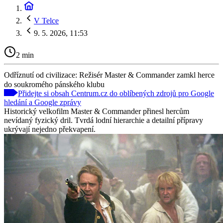
V Telce
9. 5. 2026, 11:53
2 min
Odříznutí od civilizace: Režisér Master & Commander zamkl herce
do soukromého pánského klubu
Přidejte si obsah Centrum.cz do oblíbených zdrojů pro Google
hledání a Google zprávy
Historický velkofilm Master & Commander přinesl hercům
nevídaný fyzický dril. Tvrdá lodní hierarchie a detailní přípravy
ukrývají nejedno překvapení.