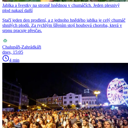
Jablka a švestky na stromě hnědnou v chumáčích. Jeden plesnivý
plod nakazí další
Stačí jeden den prodlení, a z jednoho hnědého jablka je celý chumáč
shnilých plodů. Za rychlým šířením stojí houbová choroba, která v
srpnu pracuje přesčas.
Chalupáři-Zahrádkáři
dnes, 15:05
4 min