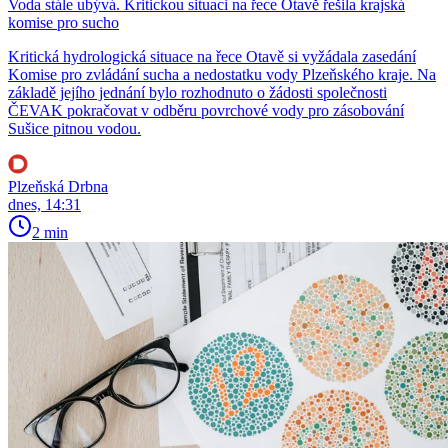
Voda stále ubývá. Kritickou situaci na řece Otavě řešila krajská
komise pro sucho
Kritická hydrologická situace na řece Otavě si vyžádala zasedání
Komise pro zvládání sucha a nedostatku vody Plzeňského kraje. Na
základě jejího jednání bylo rozhodnuto o žádosti společnosti
ČEVAK pokračovat v odběru povrchové vody pro zásobování
Sušice pitnou vodou.
Plzeňská Drbna
dnes, 14:31
2 min