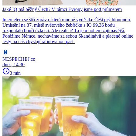
Jaké IQ má běžný Čech? V rámci Evropy jsme pod průměrem
Internetem se šíří zpráva, která mnohé vyděsila: Češi prý hloupnou.
Umístění na 37. místě světového žebříčku s IQ 99,36 bodu
rozpoutalo bouři úzkosti. Ale realita? Ta je mnohem zajímavější.
Porážíme Němce, necháváme za sebou Skandinávii a placené online
testy na nás chystají rafinovanou past.
NESPECHEJ.cz
dnes, 14:30
3 min