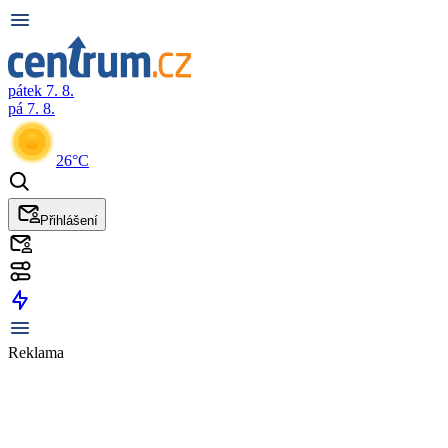
pátek 7. 8.
pá 7. 8.
26°C
Přihlášení
Reklama