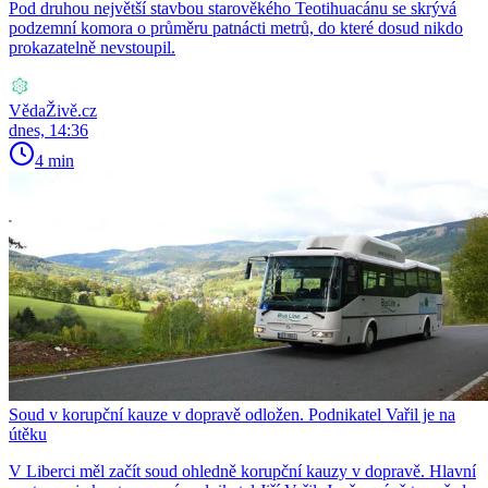
Pod druhou největší stavbou starověkého Teotihuacánu se skrývá
podzemní komora o průměru patnácti metrů, do které dosud nikdo
prokazatelně nevstoupil.
VědaŽivě.cz
dnes, 14:36
4 min
Soud v korupční kauze v dopravě odložen. Podnikatel Vařil je na
útěku
V Liberci měl začít soud ohledně korupční kauzy v dopravě. Hlavní