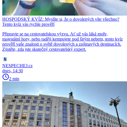
HOSPODSKÝ KVÍZ: Myslíte si, že o dovolených víte všechno?
Tento kvíz vás rychle prověří
Připravte se na cestovatelskou výzvu. Ať už vás láká moře,
majestátní hory, nebo raději kempujete pod širým nebem, tento kvíz
prověří vaše znalosti o světě dovolených a zajímavých destinacích.
Zjistěte, zda jste skutečný cestovatelský expert.
NESPECHEJ.cz
dnes, 14:30
2 min