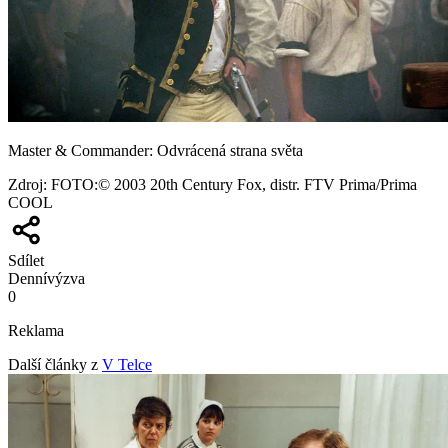
Master & Commander: Odvrácená strana světa
Zdroj
:
FOTO:© 2003 20th Century Fox, distr. FTV Prima/Prima
COOL
Sdílet
Denní
výzva
0
Reklama
Další články z
V Telce