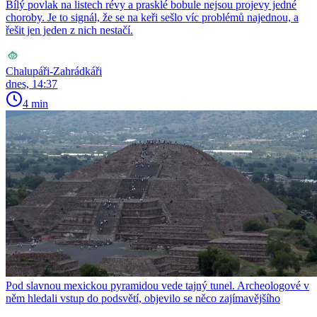
Bílý povlak na listech révy a prasklé bobule nejsou projevy jedné
choroby. Je to signál, že se na keři sešlo víc problémů najednou, a
řešit jen jeden z nich nestačí.
Chalupáři-Zahrádkáři
dnes, 14:37
4 min
Pod slavnou mexickou pyramidou vede tajný tunel. Archeologové v
něm hledali vstup do podsvětí, objevilo se něco zajímavějšího