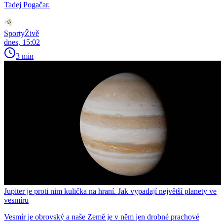
Tadej Pogačar.
SportyŽivě
dnes, 15:02
3 min
Jupiter je proti nim kulička na hraní. Jak vypadají největší planety ve
vesmíru
Vesmír je obrovský a naše Země je v něm jen drobné prachové