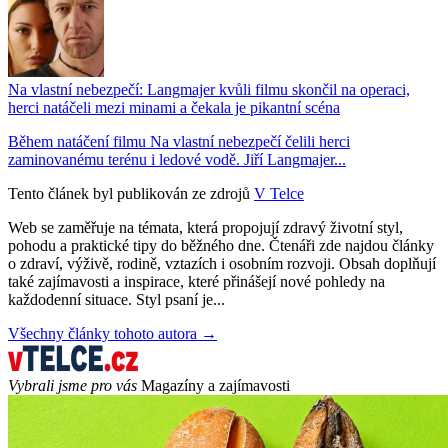
Na vlastní nebezpečí: Langmajer kvůli filmu skončil na operaci,
herci natáčeli mezi minami a čekala je pikantní scéna
Během natáčení filmu Na vlastní nebezpečí čelili herci
zaminovanému terénu i ledové vodě. Jiří Langmajer...
Tento článek byl publikován ze zdrojů
V Telce
Web se zaměřuje na témata, která propojují zdravý životní styl,
pohodu a praktické tipy do běžného dne. Čtenáři zde najdou články
o zdraví, výživě, rodině, vztazích i osobním rozvoji. Obsah doplňují
také zajímavosti a inspirace, které přinášejí nové pohledy na
každodenní situace. Styl psaní je...
Všechny články tohoto autora →
Vybrali jsme pro vás
Magazíny a zajímavosti