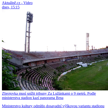
Aktuálně.cz - Video
dnes, 15:15
Zbrojovka musí snížit tribuny Za Lužánkami o 9 metrů. Podle
ministerstva stadion kazí panorama Brna
Ministerstvo kultury odmítlo dosavadní výškovou variantu stadionu