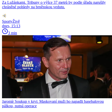
Za Lužánkami. Tribuny o výšce 37 metrů by podle úřadu narušily
chráněné pohledy na brněnskou vedutu.
SportyŽivě
dnes, 15:13
3 min
Jaromír Soukup v krvi: Maskovaní muži ho napadli basebalovou
pálkou, nutná operace