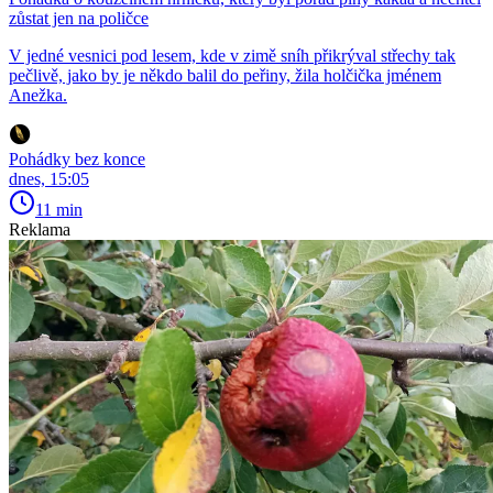
zůstat jen na poličce
V jedné vesnici pod lesem, kde v zimě sníh přikrýval střechy tak
pečlivě, jako by je někdo balil do peřiny, žila holčička jménem
Anežka.
Pohádky bez konce
dnes, 15:05
11 min
Reklama