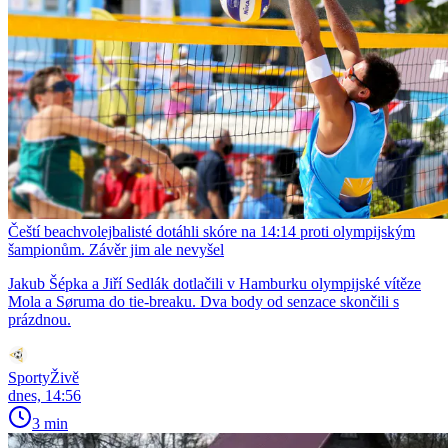
Čeští beachvolejbalisté dotáhli skóre na 14:14 proti olympijským
šampionům. Závěr jim ale nevyšel
Jakub Šépka a Jiří Sedlák dotlačili v Hamburku olympijské vítěze
Mola a Søruma do tie-breaku. Dva body od senzace skončili s
prázdnou.
SportyŽivě
dnes, 14:56
3 min