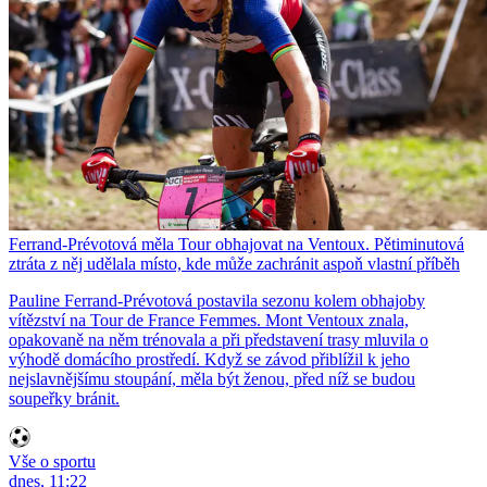
Ferrand-Prévotová měla Tour obhajovat na Ventoux. Pětiminutová
ztráta z něj udělala místo, kde může zachránit aspoň vlastní příběh
Pauline Ferrand-Prévotová postavila sezonu kolem obhajoby
vítězství na Tour de France Femmes. Mont Ventoux znala,
opakovaně na něm trénovala a při představení trasy mluvila o
výhodě domácího prostředí. Když se závod přiblížil k jeho
nejslavnějšímu stoupání, měla být ženou, před níž se budou
soupeřky bránit.
Vše o sportu
dnes, 11:22