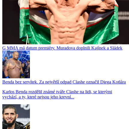
G MMA má datum premiéry. Muradova doplnili Kajínek a Sládek
Benda bez servítek. Za největší odpad Clashe označil Diega Kotlára
Karlos Benda rozdělil známé tváře Clashe na lidi, se kterými
vychází, a ty, které nejsou jeho krevní...