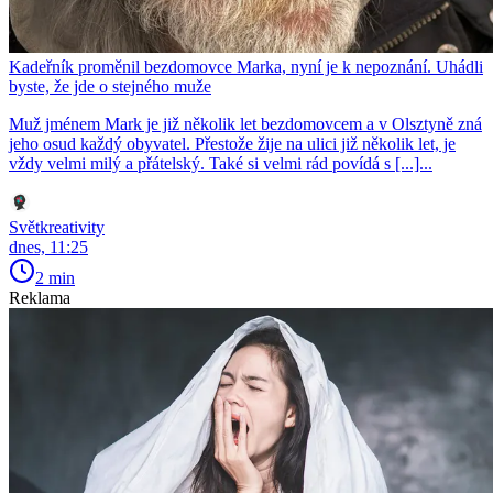
Kadeřník proměnil bezdomovce Marka, nyní je k nepoznání. Uhádli
byste, že jde o stejného muže
Muž jménem Mark je již několik let bezdomovcem a v Olsztyně zná
jeho osud každý obyvatel. Přestože žije na ulici již několik let, je
vždy velmi milý a přátelský. Také si velmi rád povídá s [...]...
Světkreativity
dnes, 11:25
2 min
Reklama