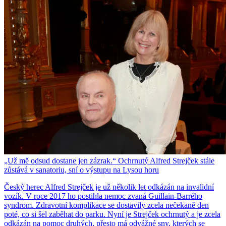
„Už mě odsud dostane jen zázrak.“ Ochrnutý Alfred Strejček stále
zůstává v sanatoriu, sní o výstupu na Lysou horu
Český herec Alfred Strejček je už několik let odkázán na invalidní
vozík. V roce 2017 ho postihla nemoc zvaná Guillain-Barrého
syndrom. Zdravotní komplikace se dostavily zcela nečekaně den
poté, co si šel zaběhat do parku. Nyní je Strejček ochrnutý a je zcela
odkázán na pomoc druhých, přesto má odvážné sny, kterých se