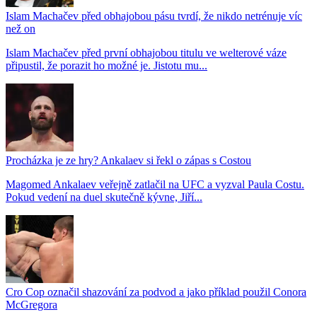
Islam Machačev před obhajobou pásu tvrdí, že nikdo netrénuje víc
než on
Islam Machačev před první obhajobou titulu ve welterové váze
připustil, že porazit ho možné je. Jistotu mu...
Procházka je ze hry? Ankalaev si řekl o zápas s Costou
Magomed Ankalaev veřejně zatlačil na UFC a vyzval Paula Costu.
Pokud vedení na duel skutečně kývne, Jiří...
Cro Cop označil shazování za podvod a jako příklad použil Conora
McGregora