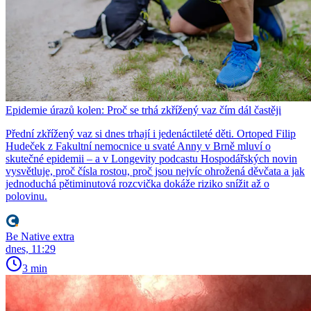
Epidemie úrazů kolen: Proč se trhá zkřížený vaz čím dál častěji
Přední zkřížený vaz si dnes trhají i jedenáctileté děti. Ortoped Filip
Hudeček z Fakultní nemocnice u svaté Anny v Brně mluví o
skutečné epidemii – a v Longevity podcastu Hospodářských novin
vysvětluje, proč čísla rostou, proč jsou nejvíc ohrožená děvčata a jak
jednoduchá pětiminutová rozcvička dokáže riziko snížit až o
polovinu.
Be Native extra
dnes, 11:29
3 min