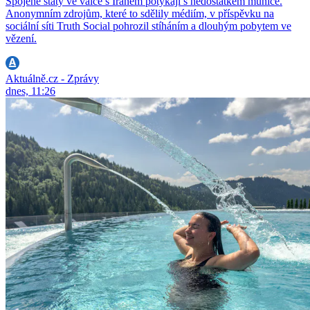
Spojené státy ve válce s Íránem potýkají s nedostatkem munice.
Anonymním zdrojům, které to sdělily médiím, v příspěvku na
sociální síti Truth Social pohrozil stíháním a dlouhým pobytem ve
vězení.
Aktuálně.cz - Zprávy
dnes, 11:26