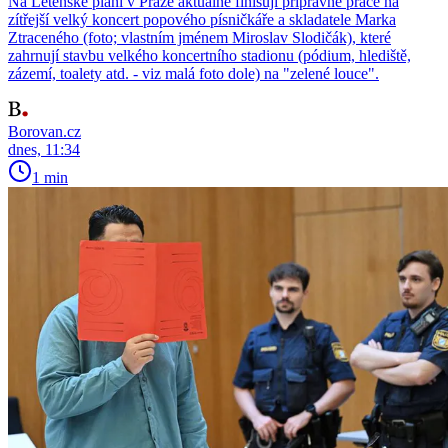
Na Letenské pláni v Praze aktuálně finišují přípravné práce na
zítřejší velký koncert popového písničkáře a skladatele Marka
Ztraceného (foto; vlastním jménem Miroslav Slodičák), které
zahrnují stavbu velkého koncertního stadionu (pódium, hlediště,
zázemí, toalety atd. - viz malá foto dole) na "zelené louce".
Borovan.cz
dnes, 11:34
1 min