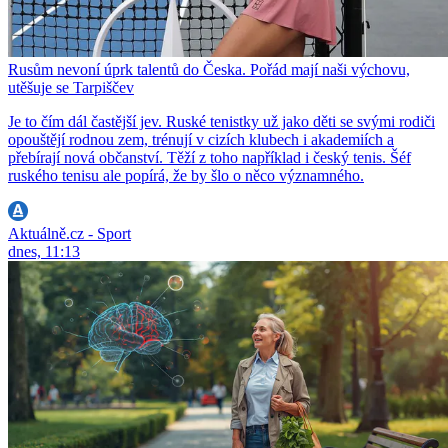
Rusům nevoní úprk talentů do Česka. Pořád mají naši výchovu,
utěšuje se Tarpiščev
Je to čím dál častější jev. Ruské tenistky už jako děti se svými rodiči
opouštějí rodnou zem, trénují v cizích klubech i akademiích a
přebírají nová občanství. Těží z toho například i český tenis. Šéf
ruského tenisu ale popírá, že by šlo o něco významného.
Aktuálně.cz - Sport
dnes, 11:13