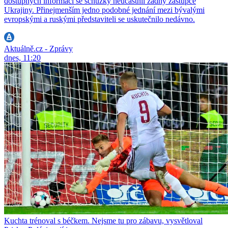
dostupných informací se schůzky neúčastnil žádný zástupce
Ukrajiny. Přinejmenším jedno podobné jednání mezi bývalými
evropskými a ruskými představiteli se uskutečnilo nedávno.
Aktuálně.cz - Zprávy
dnes, 11:20
Kuchta trénoval s béčkem. Nejsme tu pro zábavu, vysvětloval