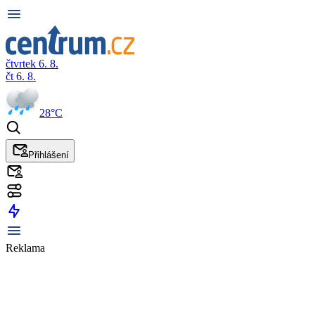
čtvrtek 6. 8.
čt 6. 8.
28°C
Přihlášení
Reklama