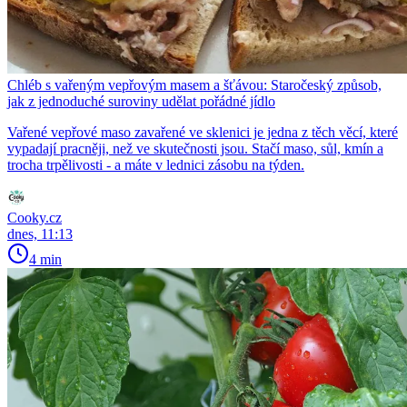
Chléb s vařeným vepřovým masem a šťávou: Staročeský způsob,
jak z jednoduché suroviny udělat pořádné jídlo
Vařené vepřové maso zavařené ve sklenici je jedna z těch věcí, které
vypadají pracněji, než ve skutečnosti jsou. Stačí maso, sůl, kmín a
trocha trpělivosti - a máte v lednici zásobu na týden.
Cooky.cz
dnes, 11:13
4 min