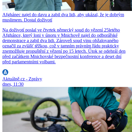
Afghánec najel do davu a zabil dva lidi, aby ukázal, že je dobrým
muslimem. Dostal doživotí
Na doživotí poslal ve čtvrtek německý soud do vězení 25letého
Afghánce, který loni v únoru v Mnichově najel do odborářské
demonstrace a zabil dva lidi. Zároveň soud vinu obžalovaného
označil za zvlášť těžkou, což v tamním právním řádu prakticky
znemožňuje propuštění z vězení po 15 letech. Útok se odehrál den
před začátkem Mnichovské bezpečnostní konference a deset dní
před parlamentními volbami.
Aktuálně.cz - Zprávy
dnes, 11:30