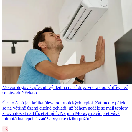
Meteorologové zpřesnili výhled na další dny: Vedra dorazí dřív, než
se původně čekalo
Česko čeká jen krátká úleva od tropických teplot. Zatímco v pátek
se na většině území citelně ochladí, už během neděle se mají teploty
znovu dostat nad třicet stupňů. Na jihu Moravy navíc přetrvává
mimořádná tepelná zátěž a vysoké riziko požárů.