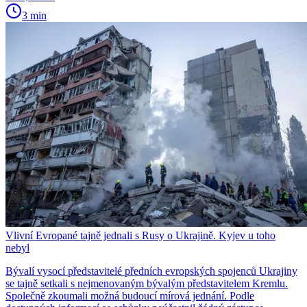
3 min
Vlivní Evropané tajně jednali s Rusy o Ukrajině. Kyjev u toho
nebyl
Bývalí vysocí představitelé předních evropských spojenců Ukrajiny
se tajně setkali s nejmenovaným bývalým představitelem Kremlu.
Společně zkoumali možná budoucí mírová jednání. Podle