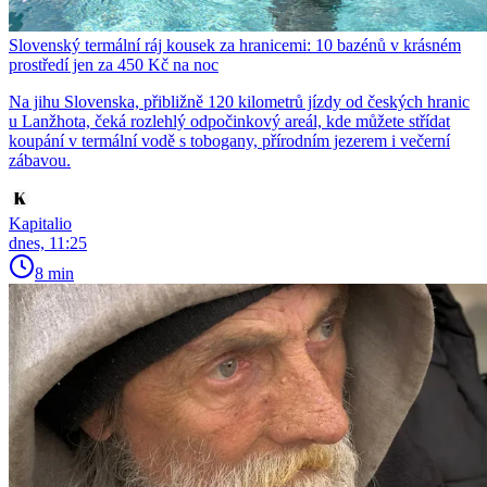
Slovenský termální ráj kousek za hranicemi: 10 bazénů v krásném
prostředí jen za 450 Kč na noc
Na jihu Slovenska, přibližně 120 kilometrů jízdy od českých hranic
u Lanžhota, čeká rozlehlý odpočinkový areál, kde můžete střídat
koupání v termální vodě s tobogany, přírodním jezerem i večerní
zábavou.
Kapitalio
dnes, 11:25
8 min