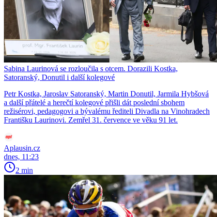
Sabina Laurinová se rozloučila s otcem. Dorazili Kostka,
Satoranský, Donutil i další kolegové
Petr Kostka, Jaroslav Satoranský, Martin Donutil, Jarmila Hybšová
a další přátelé a herečtí kolegové přišli dát poslední sbohem
režisérovi, pedagogovi a bývalému řediteli Divadla na Vinohradech
Františku Laurinovi. Zemřel 31. července ve věku 91 let.
Aplausin.cz
dnes, 11:23
2 min