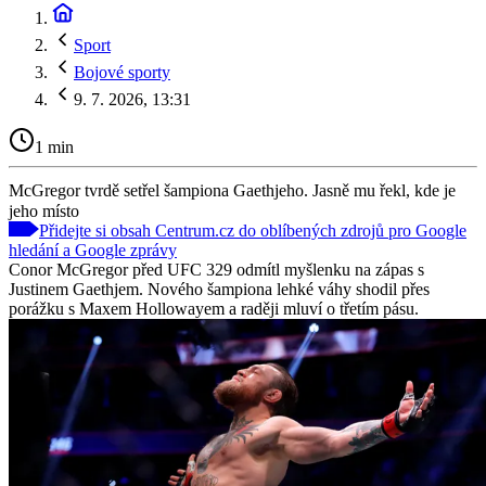
Sport
Bojové sporty
9. 7. 2026, 13:31
1 min
McGregor tvrdě setřel šampiona Gaethjeho. Jasně mu řekl, kde je
jeho místo
Přidejte si obsah Centrum.cz do oblíbených zdrojů pro Google
hledání a Google zprávy
Conor McGregor před UFC 329 odmítl myšlenku na zápas s
Justinem Gaethjem. Nového šampiona lehké váhy shodil přes
porážku s Maxem Hollowayem a raději mluví o třetím pásu.