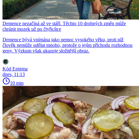
Demence nezačíná až ve stáří. Těchto 10 drobných změn může
chránit mozek už po čtyřicítce
Demence bývá vnímána jako nemoc vysokého věku, proti níž
člověk nemůže udělat mnoho, protože o jejím příchodu rozhodnou
geny. Výzkum však ukazuje složitější obraz.
Kód Enigma
dnes, 11:13
10 min