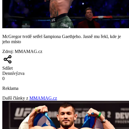
McGregor tvrdě setřel šampiona Gaethjeho. Jasně mu řekl, kde je
jeho místo
Zdroj
:
MMAMAG.cz
Sdílet
Denní
výzva
0
Reklama
Další články z
MMAMAG.cz