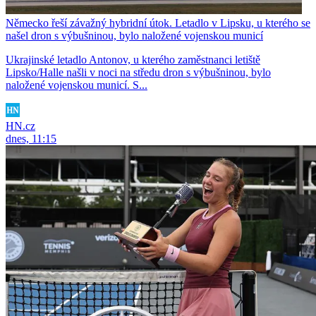
Německo řeší závažný hybridní útok. Letadlo v Lipsku, u kterého se
našel dron s výbušninou, bylo naložené vojenskou municí
Ukrajinské letadlo Antonov, u kterého zaměstnanci letiště
Lipsko/Halle našli v noci na středu dron s výbušninou, bylo
naložené vojenskou municí. S...
HN.cz
dnes, 11:15