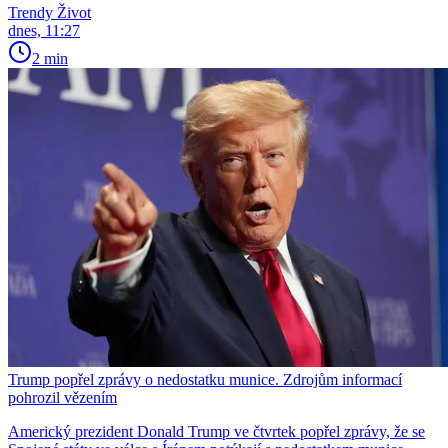
Trendy Život
dnes, 11:27
2 min
Trump popřel zprávy o nedostatku munice. Zdrojům informací
pohrozil vězením
Americký prezident Donald Trump ve čtvrtek popřel zprávy, že se