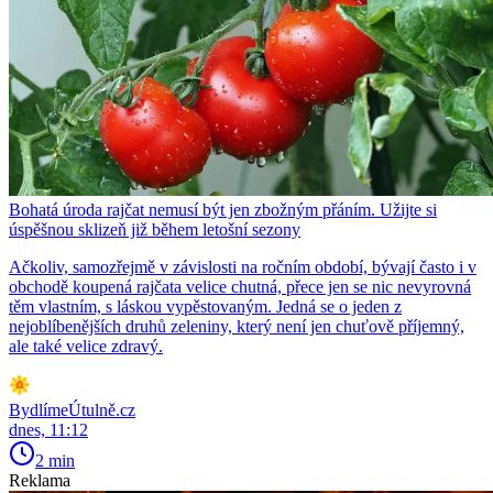
Bohatá úroda rajčat nemusí být jen zbožným přáním. Užijte si
úspěšnou sklizeň již během letošní sezony
Ačkoliv, samozřejmě v závislosti na ročním období, bývají často i v
obchodě koupená rajčata velice chutná, přece jen se nic nevyrovná
těm vlastním, s láskou vypěstovaným. Jedná se o jeden z
nejoblíbenějších druhů zeleniny, který není jen chuťově příjemný,
ale také velice zdravý.
BydlímeÚtulně.cz
dnes, 11:12
2 min
Reklama