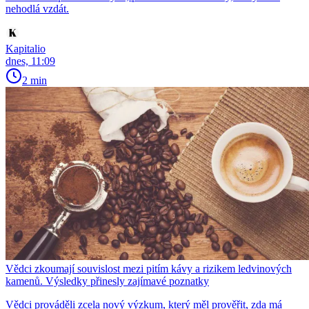
nehodlá vzdát.
Kapitalio
dnes, 11:09
2 min
Vědci zkoumají souvislost mezi pitím kávy a rizikem ledvinových
kamenů. Výsledky přinesly zajímavé poznatky
Vědci prováděli zcela nový výzkum, který měl prověřit, zda má