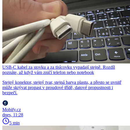
USB-C kabel za stovku a za tisícovku vypadají stejně. Rozdíl
poznáte, až když vám zničí telefon nebo notebook
Stejný konektor, stejný tvar, stejná barva plastu, a přesto se uvnitř
může skrývat propast v proudové třídě, datové propustnosti i
bezpečí.
Mobify.cz
dnes, 11:28
5 min