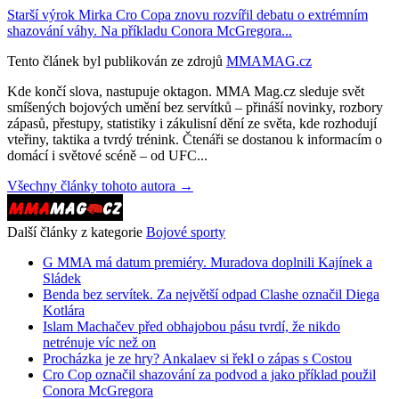
Starší výrok Mirka Cro Copa znovu rozvířil debatu o extrémním
shazování váhy. Na příkladu Conora McGregora...
Tento článek byl publikován ze zdrojů
MMAMAG.cz
Kde končí slova, nastupuje oktagon. MMA Mag.cz sleduje svět
smíšených bojových umění bez servítků – přináší novinky, rozbory
zápasů, přestupy, statistiky i zákulisní dění ze světa, kde rozhodují
vteřiny, taktika a tvrdý trénink. Čtenáři se dostanou k informacím o
domácí i světové scéně – od UFC...
Všechny články tohoto autora →
Další články z kategorie
Bojové sporty
G MMA má datum premiéry. Muradova doplnili Kajínek a
Sládek
Benda bez servítek. Za největší odpad Clashe označil Diega
Kotlára
Islam Machačev před obhajobou pásu tvrdí, že nikdo
netrénuje víc než on
Procházka je ze hry? Ankalaev si řekl o zápas s Costou
Cro Cop označil shazování za podvod a jako příklad použil
Conora McGregora