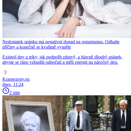
Nedostatek spánku má negativní dopad na organismus. Odhalte
příčiny a konečně se kvalitně vyspěte
Existují tipy a triky, jak podpořit zdravý, a hlavně dlouhý spánek,
abyste se ráno vzbudili odpočatí a měli energii na náročný den.
Krasnezeny.eu
dnes, 11:24
2 min