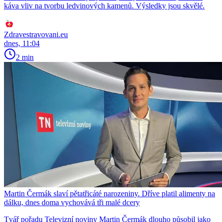
káva vliv na tvorbu ledvinových kamenů. Výsledky jsou skvělé.
Zdravestravovani.eu
dnes, 11:04
2 min
Martin Čermák slaví pětatřicáté narozeniny. Dříve platil alimenty na
dálku, dnes doma vychovává tři malé dcery
Tvář pořadu Televizní noviny Martin Čermák dlouho působil jako