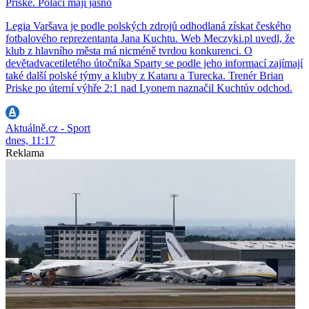
Priske. Poláci mají jasno
Legia Varšava je podle polských zdrojů odhodlaná získat českého
fotbalového reprezentanta Jana Kuchtu. Web Meczyki.pl uvedl, že
klub z hlavního města má nicméně tvrdou konkurenci. O
devětadvacetiletého útočníka Sparty se podle jeho informací zajímají
také další polské týmy a kluby z Kataru a Turecka. Trenér Brian
Priske po úterní výhře 2:1 nad Lyonem naznačil Kuchtův odchod.
Aktuálně.cz - Sport
dnes, 11:17
Reklama