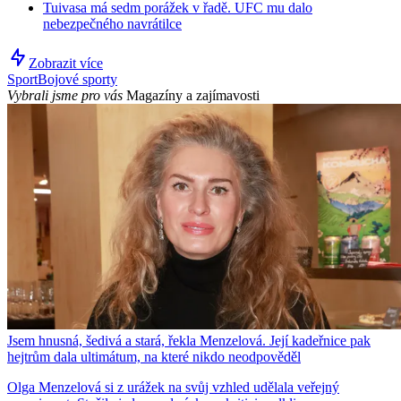
Tuivasa má sedm porážek v řadě. UFC mu dalo
nebezpečného navrátilce
Zobrazit více
Sport
Bojové sporty
Vybrali jsme pro vás
Magazíny a zajímavosti
Jsem hnusná, šedivá a stará, řekla Menzelová. Její kadeřnice pak
hejtrům dala ultimátum, na které nikdo neodpověděl
Olga Menzelová si z urážek na svůj vzhled udělala veřejný