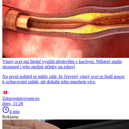
Vinný ocet má široké využití především v kuchyni. Některé studie
zkoumají i jeho možné účinky na zdraví
Na první pohled se může zdát, že červený vinný ocet se hodí pouze
k ochucování salátů, ale dokáže toho mnohem více.
Zdravestravovani.eu
dnes, 11:28
4 min
Reklama