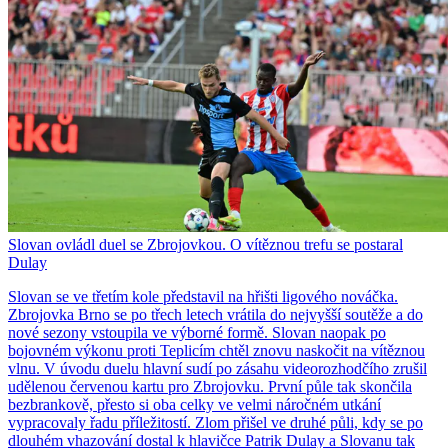
Slovan ovládl duel se Zbrojovkou. O vítěznou trefu se postaral
Dulay
Slovan se ve třetím kole představil na hřišti ligového nováčka.
Zbrojovka Brno se po třech letech vrátila do nejvyšší soutěže a do
nové sezony vstoupila ve výborné formě. Slovan naopak po
bojovném výkonu proti Teplicím chtěl znovu naskočit na vítěznou
vlnu. V úvodu duelu hlavní sudí po zásahu videorozhodčího zrušil
udělenou červenou kartu pro Zbrojovku. První půle tak skončila
bezbrankově, přesto si oba celky ve velmi náročném utkání
vypracovaly řadu příležitostí. Zlom přišel ve druhé půli, kdy se po
dlouhém vhazování dostal k hlavičce Patrik Dulay a Slovanu tak