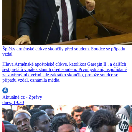
Špičky arménské církve skončily před soudem. Soudce se případu
vzdal
Hlava Arménské apoštolské církve, katolikos Garegin II., a dalších
šest prelátů v pátek stanuli před soudem. První jednání, uspořádané
za zavřenými dveřmi, ale zakrátko skončilo, protože soudce se
případu vzdal, oznámila média.
Aktuálně.cz - Zprávy
dnes, 19:30