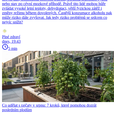
nebo stav po cévní mozkové příhodě. Právě tito lidé mohou hůře
zvládat vysoké letní teploty, dehydrataci, větší fyzickou zátěž i
změny režimu během dovolených. Častější konzumace alkoholu pak
může riziko dále zvyšovat. Jak tedy riziko problémů se srdcem co
nejvíc snížit?
Plné zdraví
dnes, 19:43
5 min
Co udělat s rajčaty v srpnu: 7 kroků, které pomohou dozrát
posledním plodům