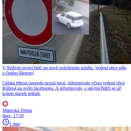
V Růžené projel řidič po nově položeném asfaltu. Vedení obce píše
o čistém šílenství
Lidská blbost opravdu nezná mezí, informovalo včera vedení obce
Růžená na svém facebooku. A informovalo, s jakými řidiči se už
kolem staveb setkali.
Jihlavská Drbna
dnes, 17:58
1 min