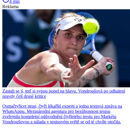
4 min
Reklama
Zastali se jí, teď si sypou popel na hlavu. Vondroušová po odhalení
pravdy čelí drsné kritice
Osmačtyřicet stran, čtyři lékařští experti a jedna textová zpráva na
WhatsAppu. Mezinárodní agentura pro bezúhonnost tenisu
zveřejnila kompletní odůvodnění čtyřletého trestu pro Markétu
Vondroušovou a nálada v tenisovém světě se od té chvíle otočila.