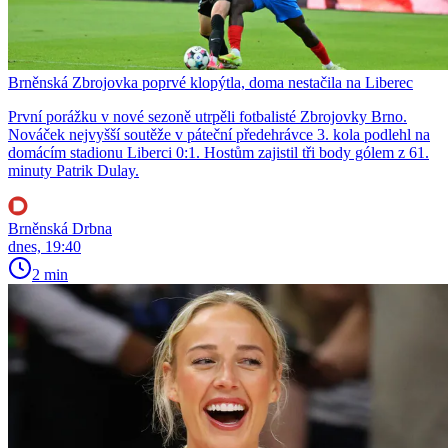
Brněnská Zbrojovka poprvé klopýtla, doma nestačila na Liberec
První porážku v nové sezoně utrpěli fotbalisté Zbrojovky Brno.
Nováček nejvyšší soutěže v páteční předehrávce 3. kola podlehl na
domácím stadionu Liberci 0:1. Hostům zajistil tři body gólem z 61.
minuty Patrik Dulay.
Brněnská Drbna
dnes, 19:40
2 min