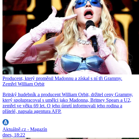
Producent, který proměnil Madonnu a získal s ní tři Grammy.
Zemřel William Orbit
Britský hudebník a producent William Orbit, držitel ceny Grammy,
který spolupracoval s umělci jako Madonna, Britney Spears a U2,
zemřel ve věku 69 let. O jeho úmrtí informovali jeho rodina a
přátelé, napsala agentura AFP.
Aktuálně.cz - Magazín
dnes, 18:22