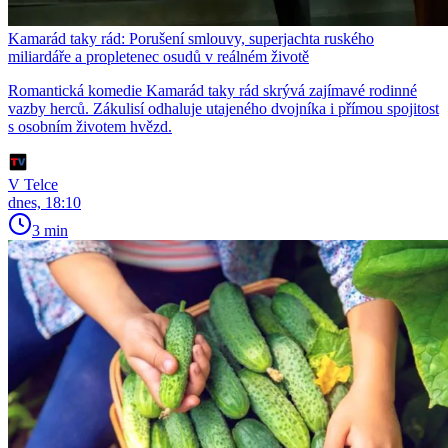
Kamarád taky rád: Porušení smlouvy, superjachta ruského
miliardáře a propletenec osudů v reálném životě
Romantická komedie Kamarád taky rád skrývá zajímavé rodinné
vazby herců. Zákulisí odhaluje utajeného dvojníka i přímou spojitost
s osobním životem hvězd.
V Telce
dnes, 18:10
3 min