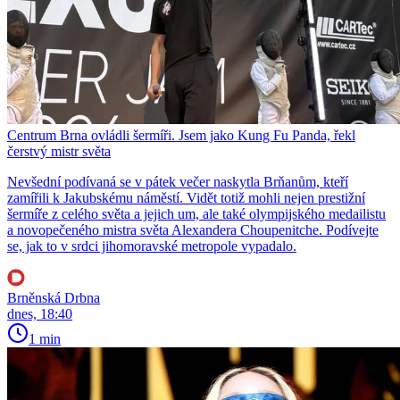
Centrum Brna ovládli šermíři. Jsem jako Kung Fu Panda, řekl
čerstvý mistr světa
Nevšední podívaná se v pátek večer naskytla Brňanům, kteří
zamířili k Jakubskému náměstí. Vidět totiž mohli nejen prestižní
šermíře z celého světa a jejich um, ale také olympijského medailistu
a novopečeného mistra světa Alexandera Choupenitche. Podívejte
se, jak to v srdci jihomoravské metropole vypadalo.
Brněnská Drbna
dnes, 18:40
1 min