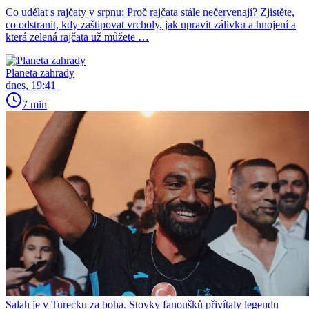
Co udělat s rajčaty v srpnu: Proč rajčata stále nečervenají? Zjistěte,
co odstranit, kdy zaštipovat vrcholy, jak upravit zálivku a hnojení a
která zelená rajčata už můžete …
Planeta zahrady
dnes, 19:41
7 min
Salah je v Turecku za boha. Stovky fanoušků přivítaly legendu