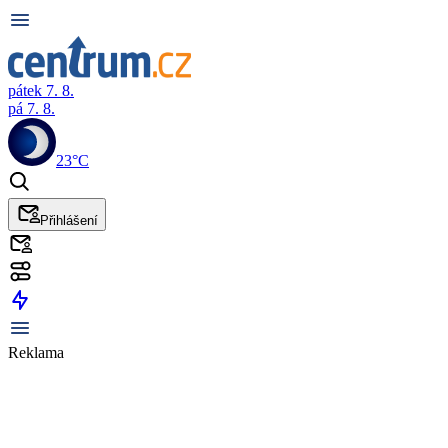
pátek 7. 8.
pá 7. 8.
23°C
Přihlášení
Reklama