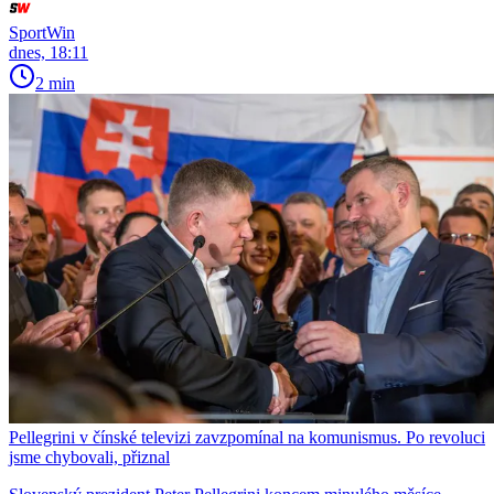
SportWin
dnes, 18:11
2 min
Pellegrini v čínské televizi zavzpomínal na komunismus. Po revoluci
jsme chybovali, přiznal