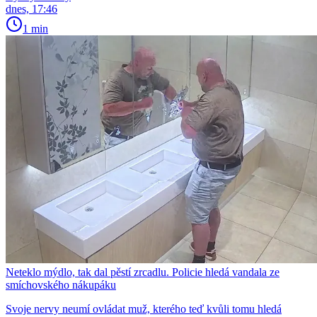
dnes, 17:46
1 min
Neteklo mýdlo, tak dal pěstí zrcadlu. Policie hledá vandala ze
smíchovského nákupáku
Svoje nervy neumí ovládat muž, kterého teď kvůli tomu hledá