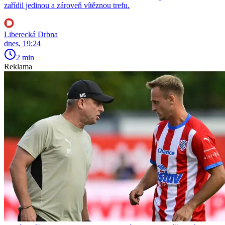
zařídil jedinou a zároveň vítěznou trefu.
Liberecká Drbna
dnes, 19:24
2 min
Reklama