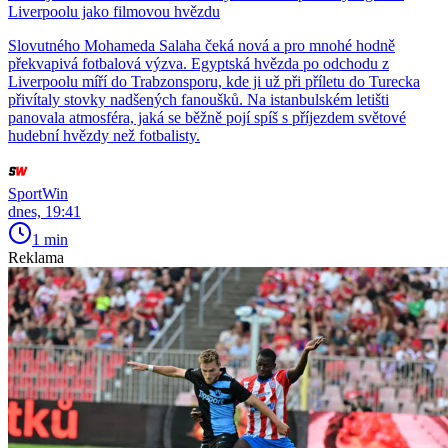
Liverpoolu jako filmovou hvězdu
Slovutného Mohameda Salaha čeká nová a pro mnohé hodně
překvapivá fotbalová výzva. Egyptská hvězda po odchodu z
Liverpoolu míří do Trabzonsporu, kde ji už při příletu do Turecka
přivítaly stovky nadšených fanoušků. Na istanbulském letišti
panovala atmosféra, jaká se běžně pojí spíš s příjezdem světové
hudební hvězdy než fotbalisty.
SportWin
dnes, 19:41
1 min
Reklama