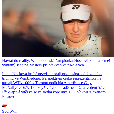
Návrat do reality. Wimbledonská šampionka Nosková ztratila téměř
vyhraný set a na Masters jde překvapivě z kola ven
Linda Nosková hrubě nezvládla svůj první zápas od životního
triumfu ve Wimbledonu. Perspektivní česká reprezentantka na
turnaji WTA 1000 v Torontu podlehla Američance Caty
McNallyové 6:7, 1:6, když v úvodní sadě neudržela vedení 5:1.
Překvapivá vítězka se ve třetím kole utká s Filipínkou Alexandrou
Ealaovou.
SportWin