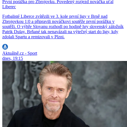
První porážka pro Zbrojovku. Povedený rozjezd nováčka uťal
Liberec
Fotbalisté Liberce zvítězili ve 3. kole první ligy v Brně nad
Zbrojovkou 1:0 a připravili nováčkovi soutěže první porážku v
soutěži. O výhře Slovanu rozhodl po hodině hry slovenský záložník
Patrik Dulay. Brňané tak nenavázali na výtečný start do ligy, kdy
zdolali Spartu a remizovali v Plzni.
Aktuálně.cz - Sport
dnes, 19:15