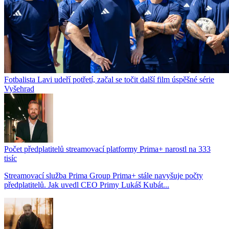
Fotbalista Lavi udeří potřetí, začal se točit další film úspěšné série
Vyšehrad
Počet předplatitelů streamovací platformy Prima+ narostl na 333
tisíc
Streamovací služba Prima Group Prima+ stále navyšuje počty
předplatitelů. Jak uvedl CEO Primy Lukáš Kubát...