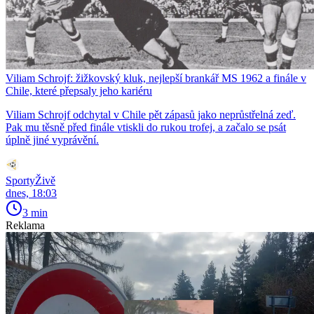
Viliam Schrojf: žižkovský kluk, nejlepší brankář MS 1962 a finále v
Chile, které přepsaly jeho kariéru
Viliam Schrojf odchytal v Chile pět zápasů jako neprůstřelná zeď.
Pak mu těsně před finále vtiskli do rukou trofej, a začalo se psát
úplně jiné vyprávění.
SportyŽivě
dnes, 18:03
3 min
Reklama