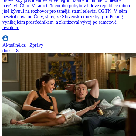
Slovenský prezident Peter Pellegrini koncem minulého měsíce
navštívil Čínu. V rámci třídenního pobytu v lidové republice mimo
jiné kývnul na rozhovor pro tamější státní televizi CGTN. V něm
nešetřil chválou Číny, sliby, že Slovensko může být pro Peking
vynikajícím prostředníkem, a zkritizoval vývoj po sametové
revoluci.
Aktuálně.cz - Zprávy
dnes, 18:11