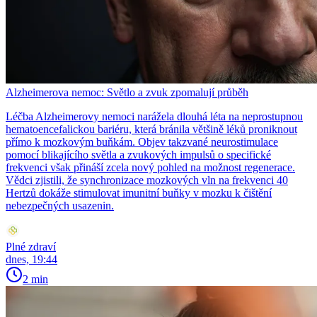
Alzheimerova nemoc: Světlo a zvuk zpomalují průběh
Léčba Alzheimerovy nemoci narážela dlouhá léta na neprostupnou
hematoencefalickou bariéru, která bránila většině léků proniknout
přímo k mozkovým buňkám. Objev takzvané neurostimulace
pomocí blikajícího světla a zvukových impulsů o specifické
frekvenci však přináší zcela nový pohled na možnost regenerace.
Vědci zjistili, že synchronizace mozkových vln na frekvenci 40
Hertzů dokáže stimulovat imunitní buňky v mozku k čištění
nebezpečných usazenin.
Plné zdraví
dnes, 19:44
2 min