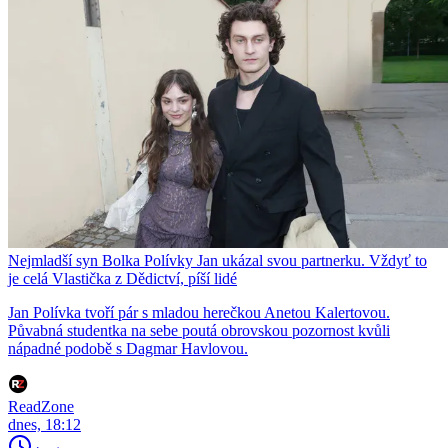
Nejmladší syn Bolka Polívky Jan ukázal svou partnerku. Vždyť to
je celá Vlastička z Dědictví, píší lidé
Jan Polívka tvoří pár s mladou herečkou Anetou Kalertovou.
Půvabná studentka na sebe poutá obrovskou pozornost kvůli
nápadné podobě s Dagmar Havlovou.
ReadZone
dnes, 18:12