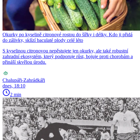
Okurky po kyselině citronové rostou do šířky i délky. Kdo ji přidá
do zálivky, sklízí baculaté plody celé léto
S kyselinou citronovou nepěstujete jen okurky, ale také robustní
zahradní ekosystém, který podporuje růst, bojuje proti chorobám a
přináší skvělou úrodu.
Chalupáři-Zahrádkáři
dnes, 18:10
2 min