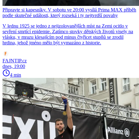
Připravte si kapesníky. V sobotu ve 20:00 vysílá Prima MAX příběh
podle skutečné události, který rozseká i ty nejtvrdší povahy
V lednu 1925 se jedno z nejizolovanějších míst na Zemi ocitlo v
sevření smrtící epidemie. Zatímco stovky dětských životů visely na
vlásku, v mrazu klesajícím pod minus čtyřicet stupňů se zrodil
hrdina, jehož jméno mělo být vymazáno z historie.
FAJNTIP.cz
dnes, 19:00
4 min