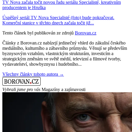
TV Nova začala točit novou řadu seriálu Specialisté, kreativním
producentem je Hruška
Úspěšný seriál TV Nova Specialisté (foto) bude pokračovat.
Komerční stanice v těchto dnech začala točit již...
Tento článek byl publikován ze zdrojů
Borovan.cz
Články z Borovan.cz nabízejí jedinečný vhled do zákulisí českého
mediálního, kulturního a zábavního průmyslu. Věnují se především
byznysovým vztahům, vlastnickým strukturám, investicím a
strategickým změnám ve světě médií, televizní a filmové tvorby,
vydavatelství, showbyznysu i hudebního...
Všechny články tohoto autora →
Vybrali jsme pro vás
Magazíny a zajímavosti