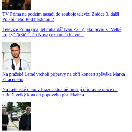
TV Prima na podzim nasadí do souboje televizí Zrádce 3, další
Polabí nebo Pod hladinou 2
Televize Prima (majitel miliardář Ivan Zach) jako první z "Velké
trojky" (ještě ČT a Nova) oznámila hlavní...
Na pražské Letné vrcholí přípravy na obří koncert zpěváka Marka
Ztraceného
Na Letenské pláni v Praze aktuálně finišují přípravné práce na
zítřejší velký koncert popového písničkáře a...