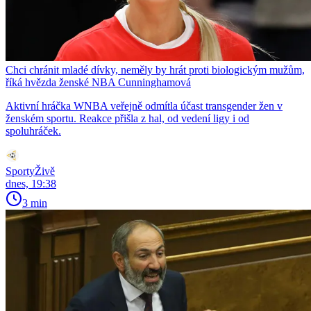
Chci chránit mladé dívky, neměly by hrát proti biologickým mužům,
říká hvězda ženské NBA Cunninghamová
Aktivní hráčka WNBA veřejně odmítla účast transgender žen v
ženském sportu. Reakce přišla z hal, od vedení ligy i od
spoluhráček.
SportyŽivě
dnes, 19:38
3 min