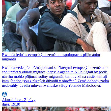
Rwanda jedná s evropskými zeměmi o spolupráci s přijímáním
migrantů
Rwanda vede předběžná jednání s některými evropskými zeměmi o
spolupráci v oblasti migrace, napsala agentura AFP. Kigali by podle
návrhu mohlo přijímat rodiny migrantů, kteří uvízli na cestě, nemají
kam jít nebo jsou z různých důvodů v ohrožení. Země dohody zatím
nedosáhly, uvedla mluvčí rwandské vlády Yolande Makoloová.
Aktuálně.cz - Zprávy
dnes, 19:30