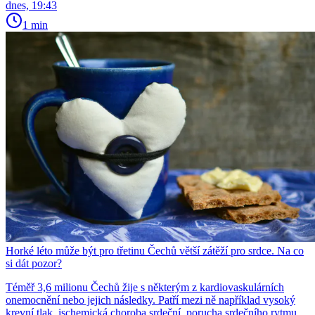
dnes, 19:43
1 min
Horké léto může být pro třetinu Čechů větší zátěží pro srdce. Na co
si dát pozor?
Téměř 3,6 milionu Čechů žije s některým z kardiovaskulárních
onemocnění nebo jejich následky. Patří mezi ně například vysoký
krevní tlak, ischemická choroba srdeční, porucha srdečního rytmu