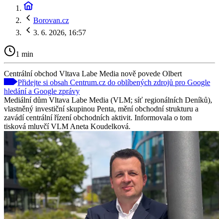
Borovan.cz
3. 6. 2026, 16:57
1 min
Centrální obchod Vltava Labe Media nově povede Olbert
Přidejte si obsah Centrum.cz do oblíbených zdrojů pro Google
hledání a Google zprávy
Mediální dům Vltava Labe Media (VLM; síť regionálních Deníků),
vlastněný investiční skupinou Penta, mění obchodní strukturu a
zavádí centrální řízení obchodních aktivit. Informovala o tom
tisková mluvčí VLM Aneta Koudelková.