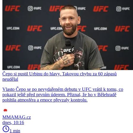
Čepo si pustil Urbinu do hlavy. Takovou chybu za 60 zápasů
neudělal
Vlasto Čepo se po nevydařeném debutu v UFC vrátil k tomu, co
pokazil ještě před prvním úderem. Přiznal, že ho v Bělehradě
pohltila atmosféra a emoce převzaly kontrolu.
MMAMAG.cz
dnes, 10:16
1 min