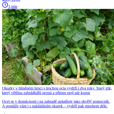
3 min
Okurky v hliněném hrnci s trochou octa vydrží i dva roky. Starý trik,
který většina zahrádkářů nezná a přitom stojí pár korun
Ocet se v domácnosti i na zahradě uplatňuje jako skvělý pomocník.
A pomůže vám i s nakládáním okurek – vydrží pak mnohem déle.