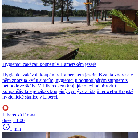
Hygienici zakázali koupání v Hamerském jezeře
Hygienici zakázali koupání v Hamerském jezeře. Kvalita vody se v
něm zhoršila kvůli sinicím, hygienici ji hodnotí pátým stupněm z
pětibodové škály. V Libereckém kraji jde o jediné přírodní
koupaliště, kde je zákaz koupání, vyplývá z údajů na webu Krajské
hygienické stanice v Liberci.
Liberecká Drbna
dnes, 11:00
1 min