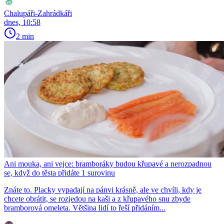
Chalupáři-Zahrádkáři
dnes, 10:58
2 min
Ani mouka, ani vejce: bramboráky budou křupavé a nerozpadnou
se, když do těsta přidáte 1 surovinu
Znáte to. Placky vypadají na pánvi krásně, ale ve chvíli, kdy je
chcete obrátit, se rozjedou na kaši a z křupavého snu zbyde
bramborová omeleta. Většina lidí to řeší přidáním...