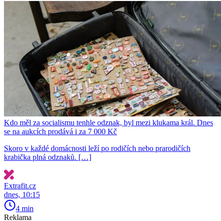
Kdo měl za socialismu tenhle odznak, byl mezi klukama král. Dnes
se na aukcích prodává i za 7 000 Kč
Skoro v každé domácnosti leží po rodičích nebo prarodičích
krabička plná odznaků. […]
Extrafit.cz
dnes, 10:15
4 min
Reklama