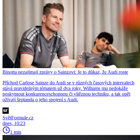
Binotta nezajímají zprávy o Sainzovi: Je to důkaz, že Audi roste
Příchod Carlose Sainze do Audi se v různých časových intervalech
stává pravidelným tématem už dva roky. Williams mu nedokáže
poskytnout konkurenceschopnou či vítěznou techniku, a tak opět
ožívají šeptanda o jeho spojení s Audi.
SvětFormule.cz
dnes, 10:23
1 min