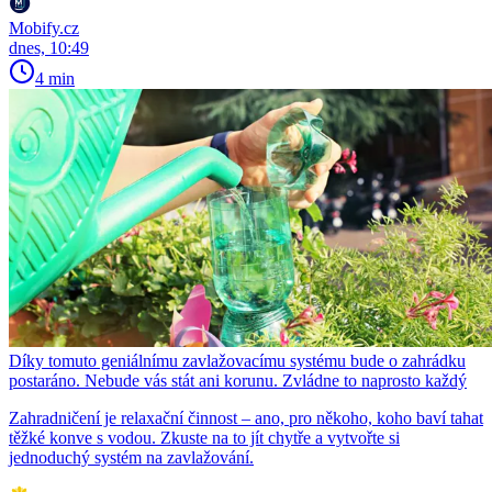
Mobify.cz
dnes, 10:49
4 min
Díky tomuto geniálnímu zavlažovacímu systému bude o zahrádku
postaráno. Nebude vás stát ani korunu. Zvládne to naprosto každý
Zahradničení je relaxační činnost – ano, pro někoho, koho baví tahat
těžké konve s vodou. Zkuste na to jít chytře a vytvořte si
jednoduchý systém na zavlažování.