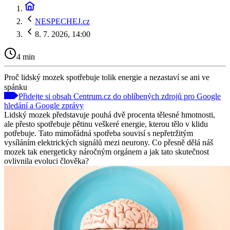
NESPECHEJ.cz
8. 7. 2026, 14:00
4 min
Proč lidský mozek spotřebuje tolik energie a nezastaví se ani ve
spánku
Přidejte si obsah Centrum.cz do oblíbených zdrojů pro Google
hledání a Google zprávy
Lidský mozek představuje pouhá dvě procenta tělesné hmotnosti,
ale přesto spotřebuje pětinu veškeré energie, kterou tělo v klidu
potřebuje. Tato mimořádná spotřeba souvisí s nepřetržitým
vysíláním elektrických signálů mezi neurony. Co přesně dělá náš
mozek tak energeticky náročným orgánem a jak tato skutečnost
ovlivnila evoluci člověka?