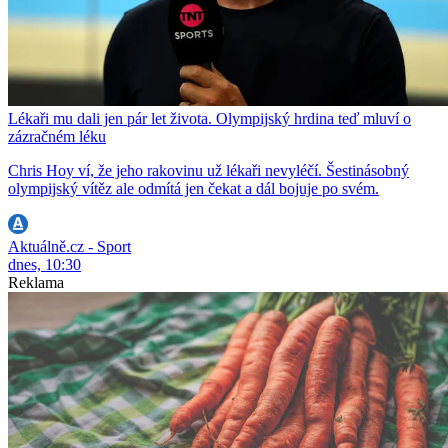
Lékaři mu dali jen pár let života. Olympijský hrdina teď mluví o
zázračném léku
Chris Hoy ví, že jeho rakovinu už lékaři nevyléčí. Šestinásobný
olympijský vítěz ale odmítá jen čekat a dál bojuje po svém.
Aktuálně.cz - Sport
dnes, 10:30
Reklama