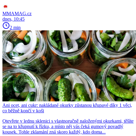
MMAMAG.cz
dnes, 10:45
2 min
Ani ocet, ani cukr: nakládané okurky zůstanou křupavé díky 1 věci,
co běžně končí v koši
Otevřete v lednu sklenici s vlastnoručně naloženými okurkami, těšíte
se na to křupnutí k řízku, a místo něj vás čeká gumový povadlý
kousek. Tohle zklamání zná skoro každý, kdo doma...