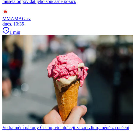
musela odpovídat jeho současné pozici.
MMAMAG.cz
dnes, 10:35
1 min
Vedra mění nákupy Čechů, víc utrácejí za zmrzlinu, méně za pečení