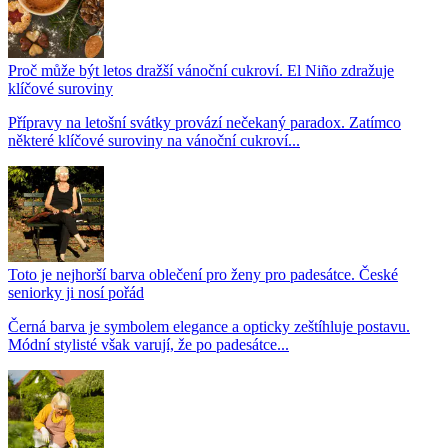
Proč může být letos dražší vánoční cukroví. El Niño zdražuje
klíčové suroviny
Přípravy na letošní svátky provází nečekaný paradox. Zatímco
některé klíčové suroviny na vánoční cukroví...
Toto je nejhorší barva oblečení pro ženy pro padesátce. České
seniorky ji nosí pořád
Černá barva je symbolem elegance a opticky zeštíhluje postavu.
Módní stylisté však varují, že po padesátce...