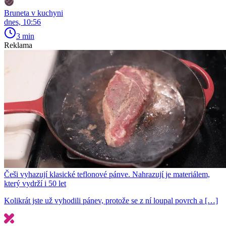
Bruneta v kuchyni
dnes, 10:56
3 min
Reklama
Češi vyhazují klasické teflonové pánve. Nahrazují je materiálem,
který vydrží i 50 let
Kolikrát jste už vyhodili pánev, protože se z ní loupal povrch a […]