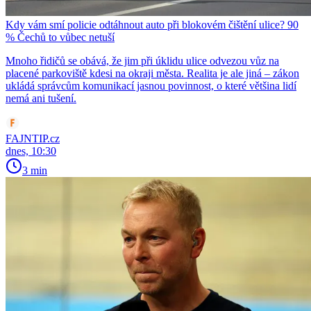
Kdy vám smí policie odtáhnout auto při blokovém čištění ulice? 90
% Čechů to vůbec netuší
Mnoho řidičů se obává, že jim při úklidu ulice odvezou vůz na
placené parkoviště kdesi na okraji města. Realita je ale jiná – zákon
ukládá správcům komunikací jasnou povinnost, o které většina lidí
nemá ani tušení.
FAJNTIP.cz
dnes, 10:30
3 min