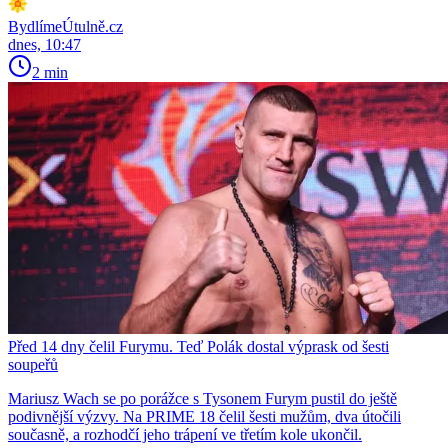
BydlímeÚtulně.cz
dnes, 10:47
2 min
Před 14 dny čelil Furymu. Teď Polák dostal výprask od šesti
soupeřů
Mariusz Wach se po porážce s Tysonem Furym pustil do ještě
podivnější výzvy. Na PRIME 18 čelil šesti mužům, dva útočili
současně, a rozhodčí jeho trápení ve třetím kole ukončil.