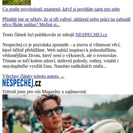
Co podle psychologů znamená, když si povídáte sami pro sebe
Přistihli jste se někdy, že si při vaření, uklízení nebo práci na zahradě
něco říkáte nahlas? Možná si...
Tento článek byl publikován ze zdrojů
NESPECHEJ.cz
Nespechej.cz je pozvánka zpomalit – a znovu si všimnout věcí,
které běžně přehlížíme. Web nabízí inspiraci k jednoduššímu,
vědomějšímu životu, který není o výkonech, ale o rovnováze.
Témata se točí kolem zdraví, duševní pohody, rodiny, vztahů i
smysluplného využití času. Namísto radikálních změn...
Všechny články tohoto autora →
Vybrali jsme pro vás
Magazíny a zajímavosti