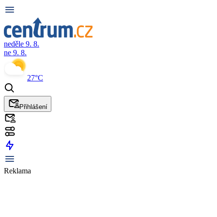
neděle 9. 8.
ne 9. 8.
27°C
Přihlášení
Reklama