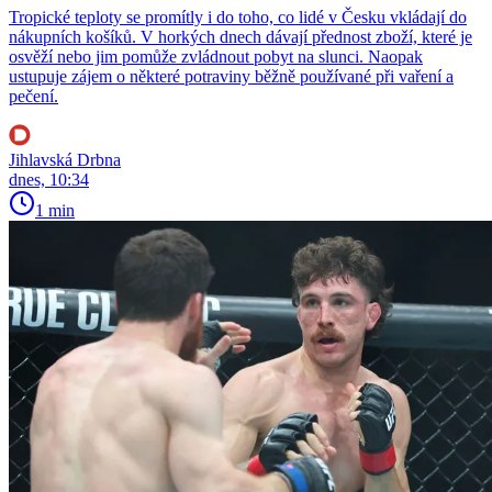
Tropické teploty se promítly i do toho, co lidé v Česku vkládají do
nákupních košíků. V horkých dnech dávají přednost zboží, které je
osvěží nebo jim pomůže zvládnout pobyt na slunci. Naopak
ustupuje zájem o některé potraviny běžně používané při vaření a
pečení.
Jihlavská Drbna
dnes, 10:34
1 min