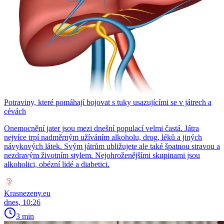
Potraviny, které pomáhají bojovat s tuky usazujícími se v játrech a
cévách
Onemocnění jater jsou mezi dnešní populací velmi častá. Játra
nejvíce trpí nadměrným užíváním alkoholu, drog, léků a jiných
návykových látek. Svým játrům ubližujete ale také špatnou stravou a
nezdravým životním stylem. Nejohroženějšími skupinami jsou
alkoholici, obézní lidé a diabetici.
Krasnezeny.eu
dnes, 10:26
3 min