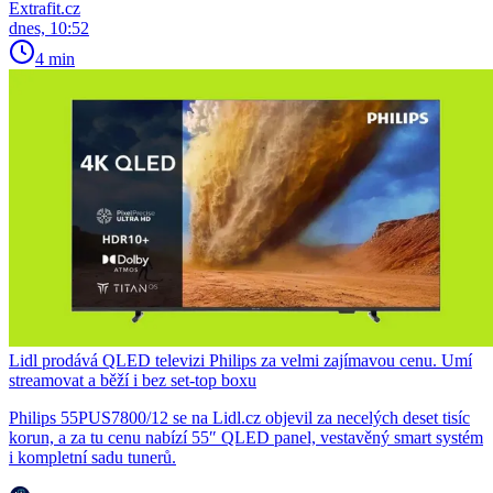
Extrafit.cz
dnes, 10:52
4 min
Lidl prodává QLED televizi Philips za velmi zajímavou cenu. Umí
streamovat a běží i bez set-top boxu
Philips 55PUS7800/12 se na Lidl.cz objevil za necelých deset tisíc
korun, a za tu cenu nabízí 55″ QLED panel, vestavěný smart systém
i kompletní sadu tunerů.