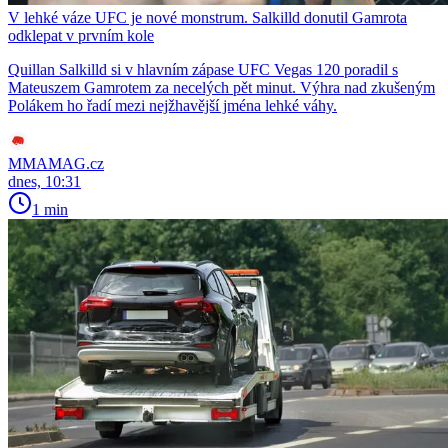
V lehké váze UFC je nové monstrum. Salkilld donutil Gamrota
odklepat v prvním kole
Quillan Salkilld si v hlavním zápase UFC Vegas 120 poradil s
Mateuszem Gamrotem za necelých pět minut. Výhra nad zkušeným
Polákem ho řadí mezi nejžhavější jména lehké váhy.
MMAMAG.cz
dnes, 10:31
1 min