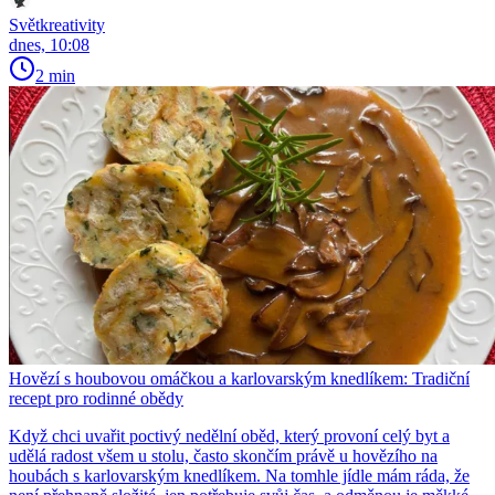
Světkreativity
dnes, 10:08
2 min
Hovězí s houbovou omáčkou a karlovarským knedlíkem: Tradiční
recept pro rodinné obědy
Když chci uvařit poctivý nedělní oběd, který provoní celý byt a
udělá radost všem u stolu, často skončím právě u hovězího na
houbách s karlovarským knedlíkem. Na tomhle jídle mám ráda, že