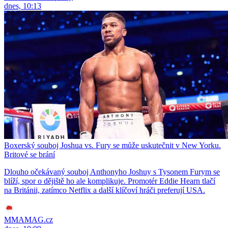
dnes, 10:13
Boxerský souboj Joshua vs. Fury se může uskutečnit v New Yorku.
Britové se brání
Dlouho očekávaný souboj Anthonyho Joshuy s Tysonem Furym se
blíží, spor o dějiště ho ale komplikuje. Promotér Eddie Hearn tlačí
na Británii, zatímco Netflix a další klíčoví hráči preferují USA.
MMAMAG.cz