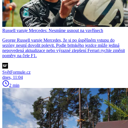
Russell varuje Mercedes: Nesmíme usnout na vavřínech
George Russell varuje Mercedes, že si po úspěšném vstupu do
sezóny nesmí dovolit polevit. Podle britského jezdce může jediná
nepovedená aktualizace nebo výrazné zlepšení Ferrari rychle změnit
poměry na čele F1.
SvětFormule.cz
dnes, 11:04
2 min