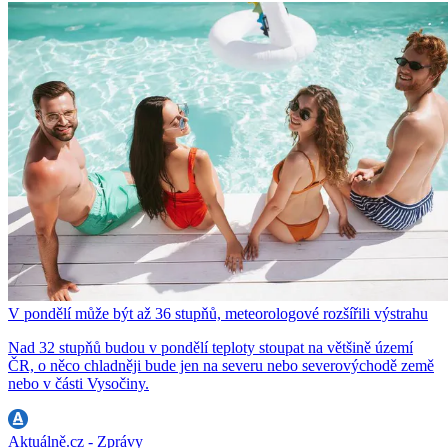
V pondělí může být až 36 stupňů, meteorologové rozšířili výstrahu
Nad 32 stupňů budou v pondělí teploty stoupat na většině území
ČR, o něco chladněji bude jen na severu nebo severovýchodě země
nebo v části Vysočiny.
Aktuálně.cz - Zprávy