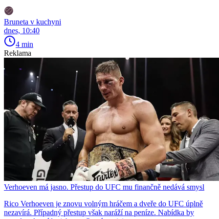
Bruneta v kuchyni
dnes, 10:40
4 min
Reklama
Verhoeven má jasno. Přestup do UFC mu finančně nedává smysl
Rico Verhoeven je znovu volným hráčem a dveře do UFC úplně
nezavírá. Případný přestup však naráží na peníze. Nabídka by