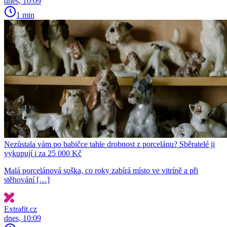
dnes, 10:09
1 min
Nezůstala vám po babičce tahle drobnost z porcelánu? Sběratelé ji
vykupují i za 25 000 Kč
Malá porcelánová soška, co roky zabírá místo ve vitríně a při
stěhování […]
Extrafit.cz
dnes, 10:09