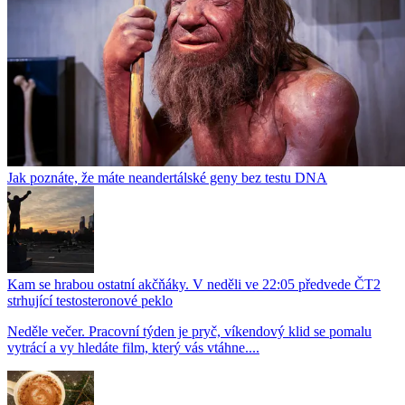
Jak poznáte, že máte neandertálské geny bez testu DNA
Kam se hrabou ostatní akčňáky. V neděli ve 22:05 předvede ČT2
strhující testosteronové peklo
Neděle večer. Pracovní týden je pryč, víkendový klid se pomalu
vytrácí a vy hledáte film, který vás vtáhne....