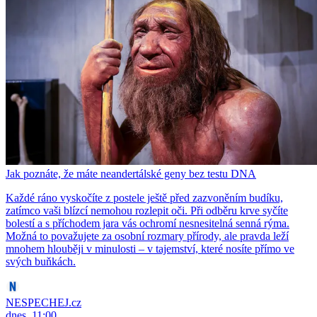
Jak poznáte, že máte neandertálské geny bez testu DNA
Každé ráno vyskočíte z postele ještě před zazvoněním budíku,
zatímco vaši blízcí nemohou rozlepit oči. Při odběru krve syčíte
bolestí a s příchodem jara vás ochromí nesnesitelná senná rýma.
Možná to považujete za osobní rozmary přírody, ale pravda leží
mnohem hlouběji v minulosti – v tajemství, které nosíte přímo ve
svých buňkách.
NESPECHEJ.cz
dnes, 11:00