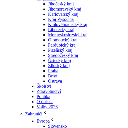
Jihočeský kraj
Jihomoravský kraj
Karlovarský kraj
Kraj Vysočina
Králověhradecký kraj
Liberecký kraj
Moravskoslezský kraj
Olomoucký kraj
Pardubický kraj
Plzeňský kraj
Středočeský kraj
Ústecký kraj
Zlínský kraj
Praha
Brno
Ostrava
Školství
Zdravotnictví
Politika
O počasí
Volby 2026
Zahraničí
Evropa
Slovensko