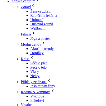
Ženské centrum
Zdraví
Ženské zdraví
Babiččina lékárna
Hubnutí
Duševní zdraví
Wellbeing
Fitness
Jóga a pilates
Módní trendy
Aktuální trendy
Doplňky
Krása
Péče o pleť
Péče o tělo
Vlasy
Nehty
Příběhy ze života
Inspirativní ženy
Rodina & komunita
Výchova
Přátelství
Vztahy