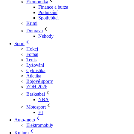
Ekonomika
Finance a burza
Podnikání
Spotřebitel
Krimi
Doprava
Nehody
Sport
Hokej
Fotbal
Tenis
Lyžování
Cyklistika
Atletika
Bojové sporty
ZOH 2026
Basketbal
NBA
Motosport
F1
Auto-moto
Elektromobily
Kultura