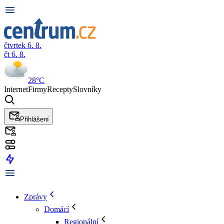
čtvrtek 6. 8.
čt 6. 8.
28°C
Internet
Firmy
Recepty
Slovníky
Přihlášení
Zprávy
Domácí
Regionální