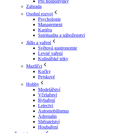
Pro hospodyňky
Zahrada
Osobní rozvoj
Psychologie
Management
Kariéra
Spiritualita a náboženství
Jídlo a vaření
Světová gastronomie
Levné vaření
Kulinářské triky
Mazlíčci
Kočky
Pejskové
Hobby
Modelářství
Včelařství
Rybaření
Letectví
Automobilismus
Adrenalin
Sběratelství
Houbaření