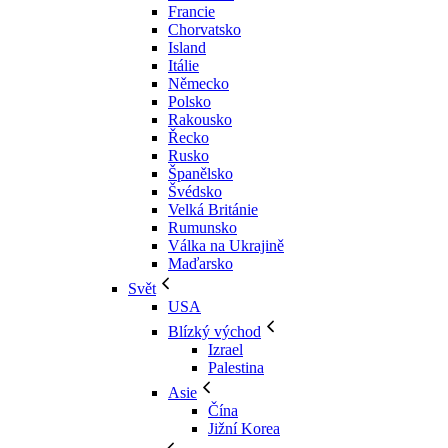
Francie
Chorvatsko
Island
Itálie
Německo
Polsko
Rakousko
Řecko
Rusko
Španělsko
Švédsko
Velká Británie
Rumunsko
Válka na Ukrajině
Maďarsko
Svět
USA
Blízký východ
Izrael
Palestina
Asie
Čína
Jižní Korea