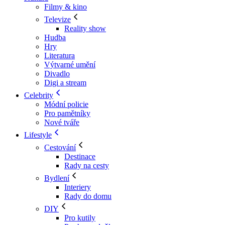
Filmy & kino
Televize
Reality show
Hudba
Hry
Literatura
Výtvarné umění
Divadlo
Digi a stream
Celebrity
Módní policie
Pro pamětníky
Nové tváře
Lifestyle
Cestování
Destinace
Rady na cesty
Bydlení
Interiery
Rady do domu
DIY
Pro kutily