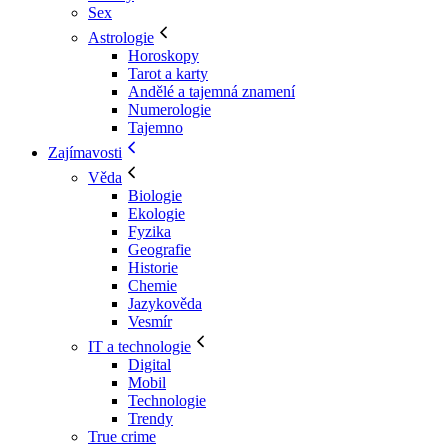
Sex
Astrologie
Horoskopy
Tarot a karty
Andělé a tajemná znamení
Numerologie
Tajemno
Zajímavosti
Věda
Biologie
Ekologie
Fyzika
Geografie
Historie
Chemie
Jazykověda
Vesmír
IT a technologie
Digital
Mobil
Technologie
Trendy
True crime