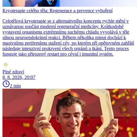
Kryoterapie celého těla: Regenerace a prevence vyhoření
Celotělová kryoterapie se z alternativního konceptu rychle mění v
uznávanou součást moderní regenerační medicíny. Krátkodobé
vystavení organismu extrémnímu suchému chladu vyvolává v těle
silnou neuroendokrinní reakci. Během několika minut dochází k
masivnímu perifernímu stažení cév, po kterém při opětovném zahřátí
následuje intenzivní prokrvení všech orgánů a tkání. Tento proces
funguje jako přirozený restart pro cévní i imunitní systém.
Plné zdraví
8. 8. 2026, 20:07
2 min