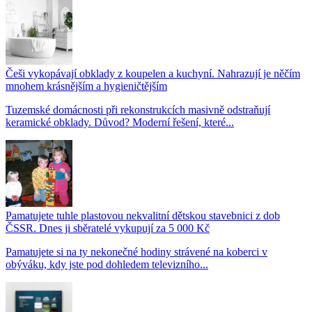
Češi vykopávají obklady z koupelen a kuchyní. Nahrazují je něčím
mnohem krásnějším a hygieničtějším
Tuzemské domácnosti při rekonstrukcích masivně odstraňují
keramické obklady. Důvod? Moderní řešení, které...
Pamatujete tuhle plastovou nekvalitní dětskou stavebnici z dob
ČSSR. Dnes ji sběratelé vykupují za 5 000 Kč
Pamatujete si na ty nekonečné hodiny strávené na koberci v
obýváku, kdy jste pod dohledem televizního...