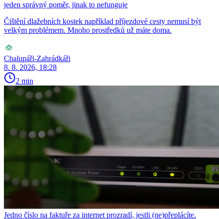
jeden správný poměr, jinak to nefunguje
Čištění dlažebních kostek například příjezdové cesty nemusí být
velkým problémem. Mnoho prostředků už máte doma.
Chalupáři-Zahrádkáři
8. 8. 2026, 18:28
2 min
Jedno číslo na faktuře za internet prozradí, jestli (ne)přeplácíte.