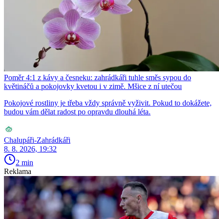
Poměr 4:1 z kávy a česneku: zahrádkáři tuhle směs sypou do
květináčů a pokojovky kvetou i v zimě. Mšice z ní utečou
Pokojové rostliny je třeba vždy správně vyživit. Pokud to dokážete,
budou vám dělat radost po opravdu dlouhá léta.
Chalupáři-Zahrádkáři
8. 8. 2026, 19:32
2 min
Reklama