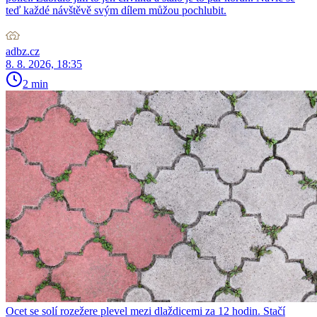
teď každé návštěvě svým dílem můžou pochlubit.
adbz.cz
8. 8. 2026, 18:35
2 min
Ocet se solí rozežere plevel mezi dlaždicemi za 12 hodin. Stačí