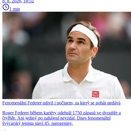
8. 8. 2026, 18:52
1 min
Fenomenální Federer udivil i počinem, za který se pohár nedává
Roger Federer během kariéry odehrál 1750 zápasů ve dvouhře a
čtyřhře. Ani jediný po zahájení nevzdal. Dnes fenomenální
švýcarský tenista slaví 45. narozeniny.