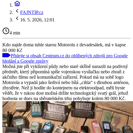
FAJNTIP.cz
16. 5. 2026, 12:01
4 min
Kdo najde doma tuhle starou Motorolu z devadesátek, má v kapse
80 000 Kč
Přidejte si obsah Centrum.cz do oblíbených zdrojů pro Google
hledání a Google zprávy
Možná jste při vyklízení půdy nebo staré skříně narazili na podivný
předmět, který připomíná spíše vojenskou vysílačku nebo zbraň z
akčního filmu než komunikační zařízení. Pokud má na sobě logo
Motorola a vypadá jako šedivá nebo bílá „cihla“ s dlouhou anténou,
zbystřete. Než ji hodíte do kontejneru na elektroodpad, měli byste
vědět, že v rukou dost možná držíte technologický svatý grál, jehož
hodnota se dnes na sběratelském trhu pohybuje kolem 80 000 Kč.