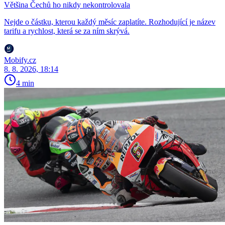
Většina Čechů ho nikdy nekontrolovala
Nejde o částku, kterou každý měsíc zaplatíte. Rozhodující je název
tarifu a rychlost, která se za ním skrývá.
Mobify.cz
8. 8. 2026, 18:14
4 min