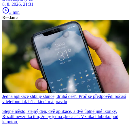
8. 8. 2026, 21:31
3 min
Reklama
Jedna aplikace slibuje slunce, druhá déšť. Proč se předpovědi počasí
v telefonu tak liší a která má pravdu
Stejné město, stejný den, dvě aplikace, a dvě úplně jiné ikonky.
Rozdíl nevzniká tím, že by jedna „kecala“. Vzniká hluboko pod
kapotou.