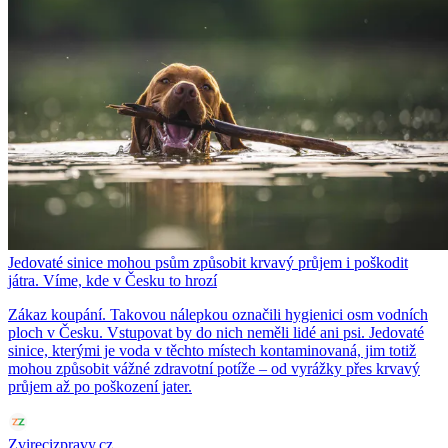
Jedovaté sinice mohou psům způsobit krvavý průjem i poškodit
játra. Víme, kde v Česku to hrozí
Zákaz koupání. Takovou nálepkou označili hygienici osm vodních
ploch v Česku. Vstupovat by do nich neměli lidé ani psi. Jedovaté
sinice, kterými je voda v těchto místech kontaminovaná, jim totiž
mohou způsobit vážné zdravotní potíže – od vyrážky přes krvavý
průjem až po poškození jater.
Zvirecizpravy.cz