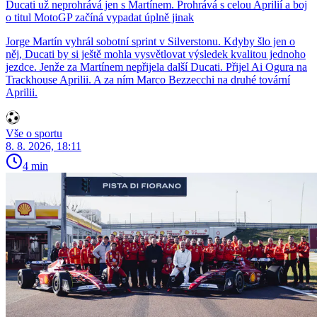
Ducati už neprohrává jen s Martínem. Prohrává s celou Aprilií a boj
o titul MotoGP začíná vypadat úplně jinak
Jorge Martín vyhrál sobotní sprint v Silverstonu. Kdyby šlo jen o
něj, Ducati by si ještě mohla vysvětlovat výsledek kvalitou jednoho
jezdce. Jenže za Martínem nepřijela další Ducati. Přijel Ai Ogura na
Trackhouse Aprilii. A za ním Marco Bezzecchi na druhé tovární
Aprilii.
Vše o sportu
8. 8. 2026, 18:11
4 min