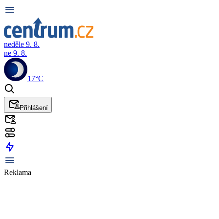
neděle 9. 8.
ne 9. 8.
17°C
Přihlášení
Reklama