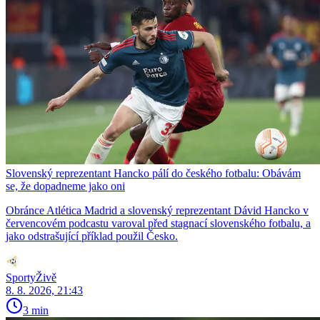
Slovenský reprezentant Hancko pálí do českého fotbalu: Obávám
se, že dopadneme jako oni
Obránce Atlética Madrid a slovenský reprezentant Dávid Hancko v
červencovém podcastu varoval před stagnací slovenského fotbalu, a
jako odstrašující příklad použil Česko.
SportyŽivě
8. 8. 2026, 21:43
3 min