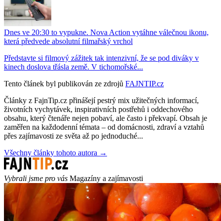
Dnes ve 20:30 to vypukne. Nova Action vytáhne válečnou ikonu,
která předvede absolutní filmařský vrchol
Představte si filmový zážitek tak intenzivní, že se pod diváky v
kinech doslova třásla země. V tichomořské...
Tento článek byl publikován ze zdrojů
FAJNTIP.cz
Články z FajnTip.cz přinášejí pestrý mix užitečných informací,
životních vychytávek, inspirativních postřehů i oddechového
obsahu, který čtenáře nejen pobaví, ale často i překvapí. Obsah je
zaměřen na každodenní témata – od domácnosti, zdraví a vztahů
přes zajímavosti ze světa až po jednoduché...
Všechny články tohoto autora →
Vybrali jsme pro vás
Magazíny a zajímavosti