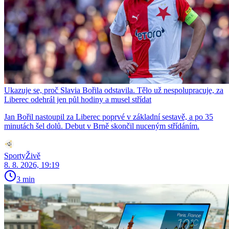
Ukazuje se, proč Slavia Bořila odstavila. Tělo už nespolupracuje, za
Liberec odehrál jen půl hodiny a musel střídat
Jan Bořil nastoupil za Liberec poprvé v základní sestavě, a po 35
minutách šel dolů. Debut v Brně skončil nuceným střídáním.
SportyŽivě
8. 8. 2026, 19:19
3 min