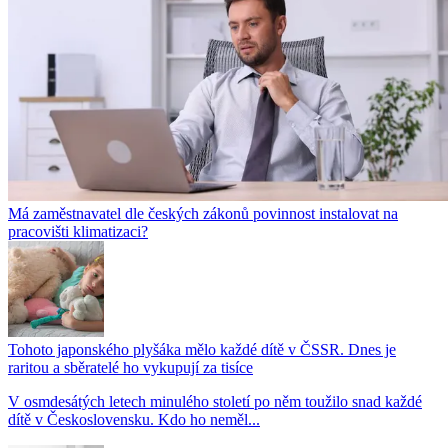
Má zaměstnavatel dle českých zákonů povinnost instalovat na
pracovišti klimatizaci?
Tohoto japonského plyšáka mělo každé dítě v ČSSR. Dnes je
raritou a sběratelé ho vykupují za tisíce
V osmdesátých letech minulého století po něm toužilo snad každé
dítě v Československu. Kdo ho neměl...