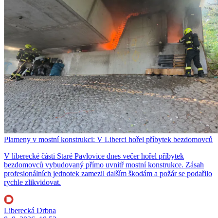
Plameny v mostní konstrukci: V Liberci hořel příbytek bezdomovců
V liberecké části Staré Pavlovice dnes večer hořel příbytek
bezdomovců vybudovaný přímo uvnitř mostní konstrukce. Zásah
profesionálních jednotek zamezil dalším škodám a požár se podařilo
rychle zlikvidovat.
Liberecká Drbna