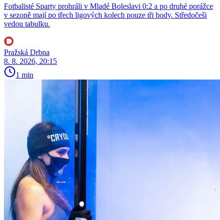
Fotbalisté Sparty prohráli v Mladé Boleslavi 0:2 a po druhé porážce
v sezoně mají po třech ligových kolech pouze tři body. Středočeši
vedou tabulku.
Pražská Drbna
8. 8. 2026, 20:15
1 min