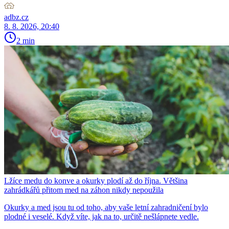
adbz.cz
8. 8. 2026, 20:40
2 min
Lžíce medu do konve a okurky plodí až do října. Většina
zahrádkářů přitom med na záhon nikdy nepoužila
Okurky a med jsou tu od toho, aby vaše letní zahradničení bylo
plodné i veselé. Když víte, jak na to, určitě nešlápnete vedle.