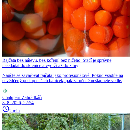
Rajčata bez nálevu, bez koření, bez ničeho. Stačí je správně
naskládat do sklenice a vydrží až do zimy
Naučte se zavařovat rajčata jako profesionálové. Pokud vsadíte na
osvědčený postup našich babiček, pak zaručeně nešlápnete vedle.
Chalupáři-Zahrádkáři
8. 8. 2026, 22:54
2 min