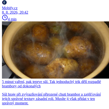
Mobify.cz
8. 8. 2026, 20:42
4 min
5 minut vaření, pak teprve sůl. Tak jednoduchý trik dělí rozpadlé
brambory od dokonalých
Sůl hraje při zvýrazňování přirozené chuti brambor a zajišťování
jejich správné textury zásadní roli. Musíte ji však přidat v ten
správný moment.