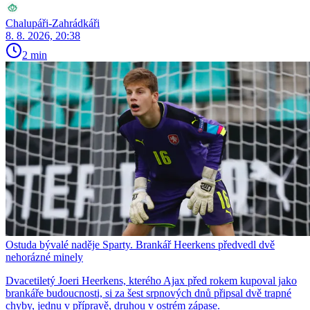
Chalupáři-Zahrádkáři
8. 8. 2026, 20:38
2 min
Ostuda bývalé naděje Sparty. Brankář Heerkens předvedl dvě
nehorázné minely
Dvacetiletý Joeri Heerkens, kterého Ajax před rokem kupoval jako
brankáře budoucnosti, si za šest srpnových dnů připsal dvě trapné
chyby, jednu v přípravě, druhou v ostrém zápase.