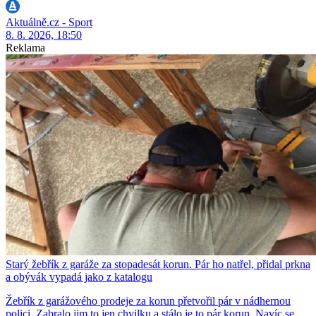
Aktuálně.cz - Sport
8. 8. 2026, 18:50
Reklama
Starý žebřík z garáže za stopadesát korun. Pár ho natřel, přidal prkna
a obývák vypadá jako z katalogu
Žebřík z garážového prodeje za korun přetvořil pár v nádhernou
polici. Zabralo jim to jen chvilku a stálo je to pár korun. Navíc se