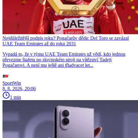
Nejdůležitější podpis roku? Pogačarův dědic Del Toro se zavázal
UAE Team Emirates až do roku 2031
Vypadá to, že v týmu UAE Team Emirates už vědí, kdo jednou
převezme štafetu po slovinském stroji na vítězství Tadeji
Pogačarovi. A není mu ještě ani třiadvacet let...
SportWin
8. 8. 2026, 20:06
1 min