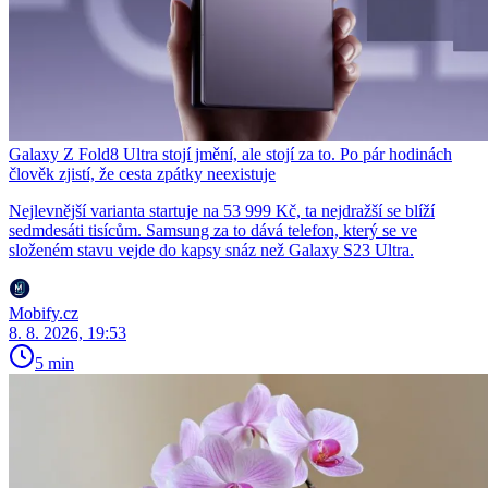
Galaxy Z Fold8 Ultra stojí jmění, ale stojí za to. Po pár hodinách
člověk zjistí, že cesta zpátky neexistuje
Nejlevnější varianta startuje na 53 999 Kč, ta nejdražší se blíží
sedmdesáti tisícům. Samsung za to dává telefon, který se ve
složeném stavu vejde do kapsy snáz než Galaxy S23 Ultra.
Mobify.cz
8. 8. 2026, 19:53
5 min