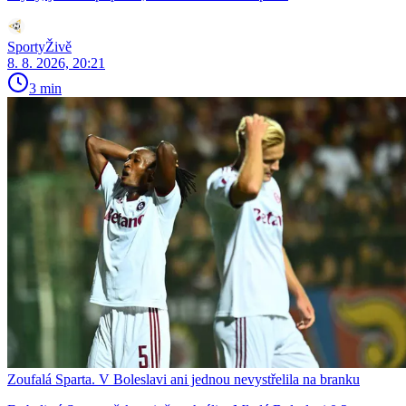
SportyŽivě
8. 8. 2026, 20:21
3 min
Zoufalá Sparta. V Boleslavi ani jednou nevystřelila na branku