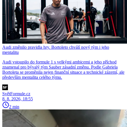
Audi změnilo pravidla hry. Bortoleto chválí nový tým i jeho
mentalitu
Audi vstoupilo do formule 1 s velkými ambicemi a jeho příchod
znamenal pro bývalý tým Sauber zásadní změnu. Podle Gabriela
Bortoleta se proměnila nejen finanční situace a technické zázemí, ale
především mentalita celého týmu.
SvětFormule.cz
8. 8. 2026, 18:55
2 min