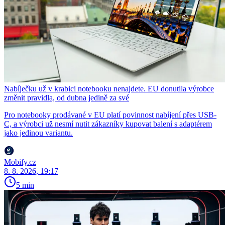
Nabíječku už v krabici notebooku nenajdete. EU donutila výrobce
změnit pravidla, od dubna jedině za své
Pro notebooky prodávané v EU platí povinnost nabíjení přes USB-
C, a výrobci už nesmí nutit zákazníky kupovat balení s adaptérem
jako jedinou variantu.
Mobify.cz
8. 8. 2026, 19:17
5 min