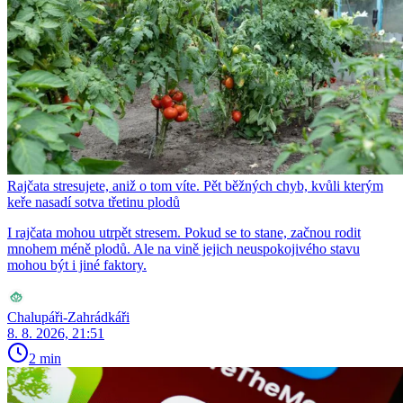
Rajčata stresujete, aniž o tom víte. Pět běžných chyb, kvůli kterým
keře nasadí sotva třetinu plodů
I rajčata mohou utrpět stresem. Pokud se to stane, začnou rodit
mnohem méně plodů. Ale na vině jejich neuspokojivého stavu
mohou být i jiné faktory.
Chalupáři-Zahrádkáři
8. 8. 2026, 21:51
2 min