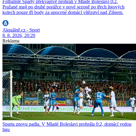
Fotbalisté Sparty překvapivě prohráli v Mladé Boleslavi 0:2.
Pražané mají po druhé porážce v nové sezoně po třech ligových
kolech pouze tři body za upocené domácí vítězství nad Zlínem.
Aktuálně.cz - Sport
8. 8. 2026, 20:20
Reklama
Sparta znovu padla. V Mladé Boleslavi prohrála 0:2, domácí vedou
ligu