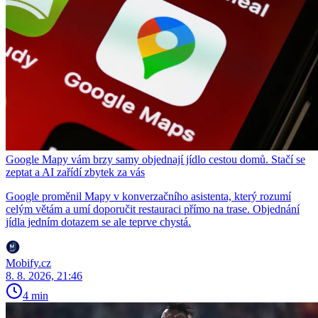
Google Mapy vám brzy samy objednají jídlo cestou domů. Stačí se
zeptat a AI zařídí zbytek za vás
Google proměnil Mapy v konverzačního asistenta, který rozumí
celým větám a umí doporučit restauraci přímo na trase. Objednání
jídla jedním dotazem se ale teprve chystá.
Mobify.cz
8. 8. 2026, 21:46
4 min