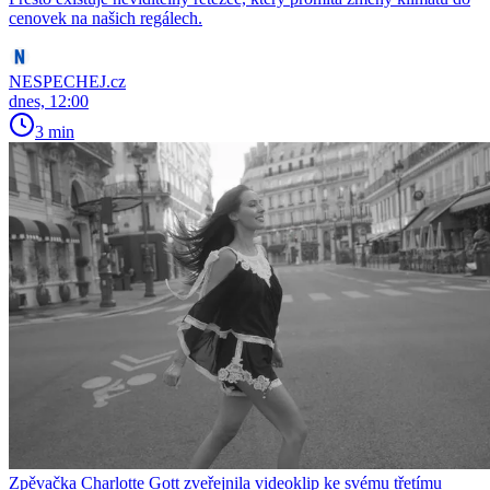
cenovek na našich regálech.
NESPECHEJ.cz
dnes, 12:00
3 min
Zpěvačka Charlotte Gott zveřejnila videoklip ke svému třetímu