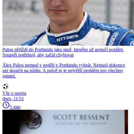
Palou přijíždí do Portlandu jako muž, kterého už nestačí porážet.
Soupeři potřebují, aby začal chybovat
Álex Palou nemusí v neděli v Portlandu vyhrát. Nemusí dokonce
ani skončit na pódiu. A právě to je největší problém pro všechny
ostatní.
Vše o sportu
dnes, 11:51
5 min