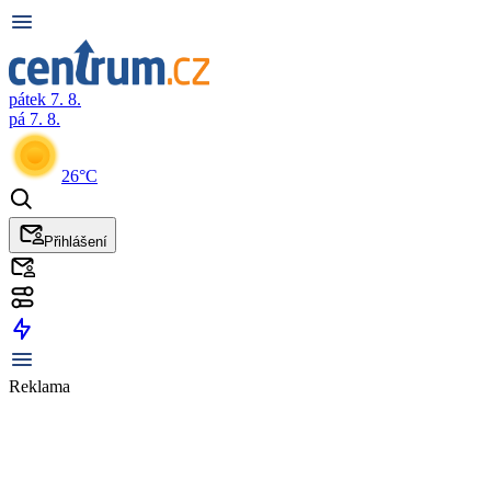
pátek 7. 8.
pá 7. 8.
26°C
Přihlášení
Reklama