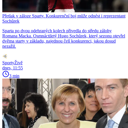
Přetlak v záloze Sparty. Konkurenční boj může odnést i reprezentant
Sochůrek
Sparta po dvou odehraných kolech přivedla do středu zálohy
Romana Macka. Osmnáctiletý Hugo Sochůrek, který sezonu otevřel
dvěma starty v základu, najednou čelí konkurenci, jakou dosud
nezažil.
SportyŽivě
dnes, 11:55
3 min