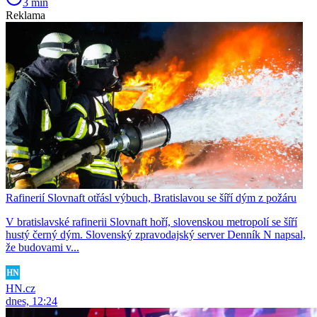
3 min
Reklama
Rafinerií Slovnaft otřásl výbuch, Bratislavou se šíří dým z požáru
V bratislavské rafinerii Slovnaft hoří, slovenskou metropolí se šíří
hustý černý dým. Slovenský zpravodajský server Denník N napsal,
že budovami v...
HN.cz
dnes, 12:24