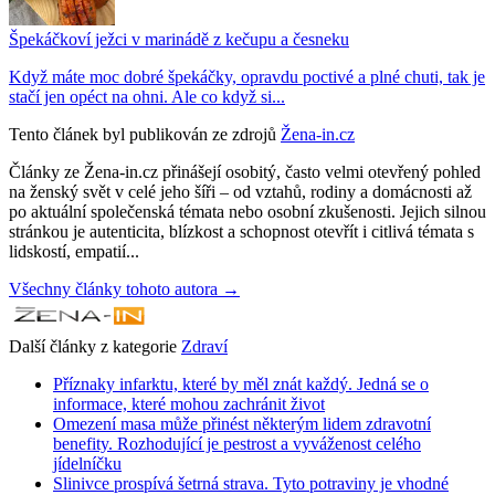
Špekáčkoví ježci v marinádě z kečupu a česneku
Když máte moc dobré špekáčky, opravdu poctivé a plné chuti, tak je
stačí jen opéct na ohni. Ale co když si...
Tento článek byl publikován ze zdrojů
Žena-in.cz
Články ze Žena-in.cz přinášejí osobitý, často velmi otevřený pohled
na ženský svět v celé jeho šíři – od vztahů, rodiny a domácnosti až
po aktuální společenská témata nebo osobní zkušenosti. Jejich silnou
stránkou je autenticita, blízkost a schopnost otevřít i citlivá témata s
lidskostí, empatií...
Všechny články tohoto autora →
Další články z kategorie
Zdraví
Příznaky infarktu, které by měl znát každý. Jedná se o
informace, které mohou zachránit život
Omezení masa může přinést některým lidem zdravotní
benefity. Rozhodující je pestrost a vyváženost celého
jídelníčku
Slinivce prospívá šetrná strava. Tyto potraviny je vhodné