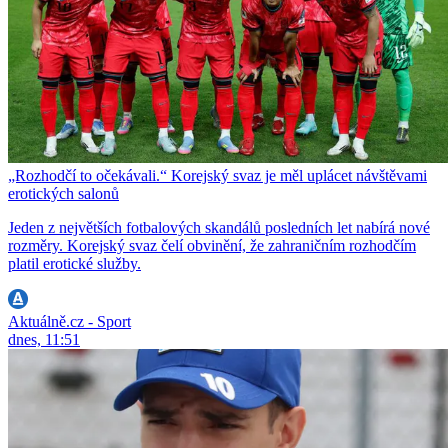
„Rozhodčí to očekávali.“ Korejský svaz je měl uplácet návštěvami
erotických salonů
Jeden z největších fotbalových skandálů posledních let nabírá nové
rozměry. Korejský svaz čelí obvinění, že zahraničním rozhodčím
platil erotické služby.
Aktuálně.cz - Sport
dnes, 11:51