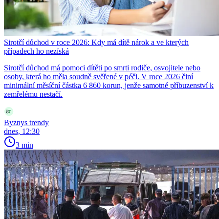
Sirotčí důchod v roce 2026: Kdy má dítě nárok a ve kterých
případech ho nezíská
Sirotčí důchod má pomoci dítěti po smrti rodiče, osvojitele nebo
osoby, která ho měla soudně svěřené v péči. V roce 2026 činí
minimální měsíční částka 6 860 korun, jenže samotné příbuzenství k
zemřelému nestačí.
Byznys trendy
dnes, 12:30
3 min