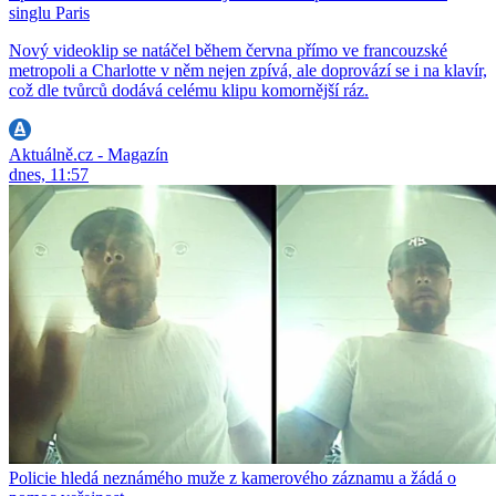
singlu Paris
Nový videoklip se natáčel během června přímo ve francouzské
metropoli a Charlotte v něm nejen zpívá, ale doprovází se i na klavír,
což dle tvůrců dodává celému klipu komornější ráz.
Aktuálně.cz - Magazín
dnes, 11:57
Policie hledá neznámého muže z kamerového záznamu a žádá o