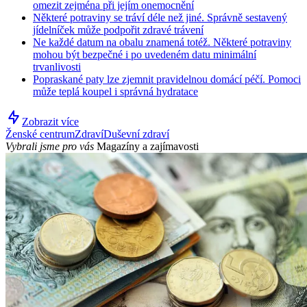
omezit zejména při jejím onemocnění
Některé potraviny se tráví déle než jiné. Správně sestavený
jídelníček může podpořit zdravé trávení
Ne každé datum na obalu znamená totéž. Některé potraviny
mohou být bezpečné i po uvedeném datu minimální
trvanlivosti
Popraskané paty lze zjemnit pravidelnou domácí péčí. Pomoci
může teplá koupel i správná hydratace
Zobrazit více
Ženské centrum
Zdraví
Duševní zdraví
Vybrali jsme pro vás
Magazíny a zajímavosti