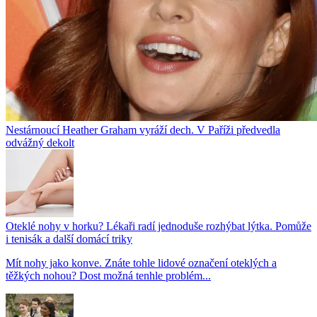
Nestárnoucí Heather Graham vyráží dech. V Paříži předvedla
odvážný dekolt
Oteklé nohy v horku? Lékaři radí jednoduše rozhýbat lýtka. Pomůže
i tenisák a další domácí triky
Mít nohy jako konve. Znáte tohle lidové označení oteklých a
těžkých nohou? Dost možná tenhle problém...