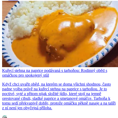
Kuřecí stehna na paprice podávaná s tarhoňou: Rodinný oběd s
omáčkou pro spokojený stůl
Když chci uvařit oběd, na kterém se doma všichni shodnou, často
padne volba právě na kuřecí stehna na paprice s tarhoňou. Je to
poctivé, syté a přitom nijak složité jídlo, které stojí na jemně
orestované cibuli, sladké paprice a smetanové omáčce. Tarhoňa k
tomu sedí překvapivě dobře, protože omáčku pěkně nasaje a na talíři
z ní není jen obyčejná příloha.