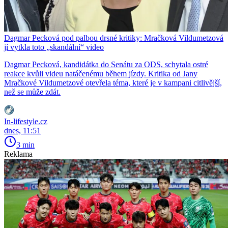
Dagmar Pecková pod palbou drsné kritiky: Mračková Vildumetzová
jí vytkla toto „skandální“ video
Dagmar Pecková, kandidátka do Senátu za ODS, schytala ostré
reakce kvůli videu natáčenému během jízdy. Kritika od Jany
Mračkové Vildumetzové otevřela téma, které je v kampani citlivější,
než se může zdát.
In-lifestyle.cz
dnes, 11:51
3 min
Reklama