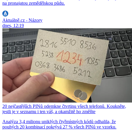
na pronajatou zemědělskou půdu.
Aktuálně.cz - Názory
dnes, 12:19
20 nejčastějších PINů odemkne čtvrtinu všech telefonů. Koukněte,
jestli je v seznamu i ten váš, a okamžitě ho změňte
Analýza 3,4 milionu uniklých čtyřmístných kódů odhalila, že
pouhých 20 kombinací pokrývá 27 % všech PINů ve vzorku.