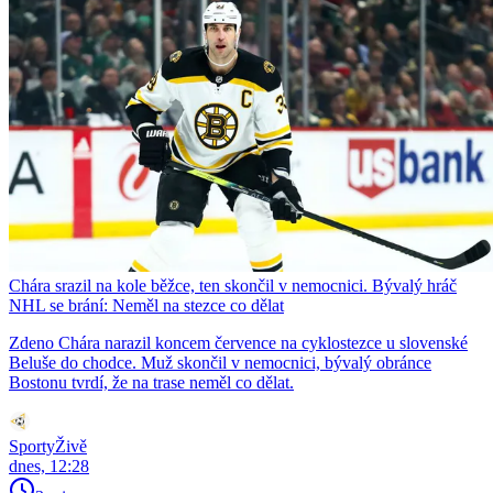
Chára srazil na kole běžce, ten skončil v nemocnici. Bývalý hráč
NHL se brání: Neměl na stezce co dělat
Zdeno Chára narazil koncem července na cyklostezce u slovenské
Beluše do chodce. Muž skončil v nemocnici, bývalý obránce
Bostonu tvrdí, že na trase neměl co dělat.
SportyŽivě
dnes, 12:28