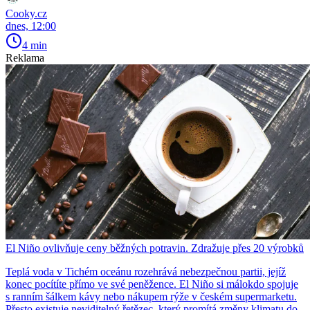
Cooky.cz
dnes, 12:00
4 min
Reklama
El Niño ovlivňuje ceny běžných potravin. Zdražuje přes 20 výrobků
Teplá voda v Tichém oceánu rozehrává nebezpečnou partii, jejíž
konec pocítíte přímo ve své peněžence. El Niño si málokdo spojuje
s ranním šálkem kávy nebo nákupem rýže v českém supermarketu.
Přesto existuje neviditelný řetězec, který promítá změny klimatu do