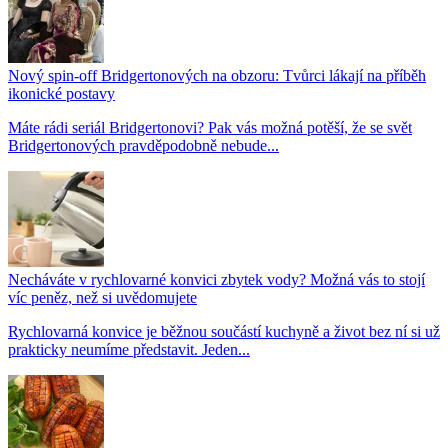
Nový spin-off Bridgertonových na obzoru: Tvůrci lákají na příběh
ikonické postavy
Máte rádi seriál Bridgertonovi? Pak vás možná potěší, že se svět
Bridgertonových pravděpodobně nebude...
Necháváte v rychlovarné konvici zbytek vody? Možná vás to stojí
víc peněz, než si uvědomujete
Rychlovarná konvice je běžnou součástí kuchyně a život bez ní si už
prakticky neumíme představit. Jeden...