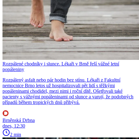
Rozpálené chodníky i slunce. Lékaři v Brně řeší vážné letní
popáleniny
Rozpálený asfalt nebo pár hodin bez stínu. Lékaři z Fakultní
nemocnice Brno letos už hospitalizovali pět lidí s těžkými
popáleninami chodidel, mezi nimi i roční dítě. Ošetřovali také
pacienty s vážnými popáleninami od slunce a varují, že podobných
případů během tropických dnů přibývá.
Brněnská Drbna
dnes, 12:30
2 min