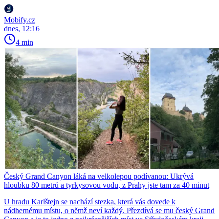
Mobify.cz
dnes, 12:16
4 min
Český Grand Canyon láká na velkolepou podívanou: Ukrývá
hloubku 80 metrů a tyrkysovou vodu, z Prahy jste tam za 40 minut
U hradu Karlštejn se nachází stezka, která vás dovede k
nádhernému místu, o němž neví každý. Přezdívá se mu český Grand