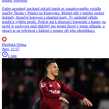
pomoc veřejnost
Zatím neznámý pachatel odcizil batoh ze zaparkovaného vozidla
značky Škoda v Plánici na Klatovsku. Majitel měl v batohu osobní
doklady, finanční hotovost a platební karty. Ty následně někdo
použil k výběru peněz. Policie má k dispozici fotografie z kamer, na
nichž je zachycen muž důležitý pro trestní řízení v tomto případu, a
obrací se na veřejnost s žádostí o pomoc při jeho identifikaci.
Plzeňská Drbna
dnes, 11:57
1 min