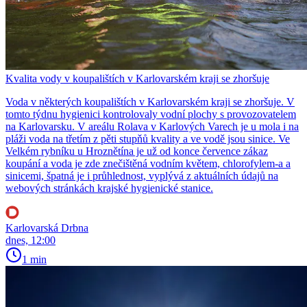
Kvalita vody v koupalištích v Karlovarském kraji se zhoršuje
Voda v některých koupalištích v Karlovarském kraji se zhoršuje. V
tomto týdnu hygienici kontrolovaly vodní plochy s provozovatelem
na Karlovarsku. V areálu Rolava v Karlových Varech je u mola i na
pláži voda na třetím z pěti stupňů kvality a ve vodě jsou sinice. Ve
Velkém rybníku u Hroznětína je už od konce července zákaz
koupání a voda je zde znečištěná vodním květem, chlorofylem-a a
sinicemi, špatná je i průhlednost, vyplývá z aktuálních údajů na
webových stránkách krajské hygienické stanice.
Karlovarská Drbna
dnes, 12:00
1 min