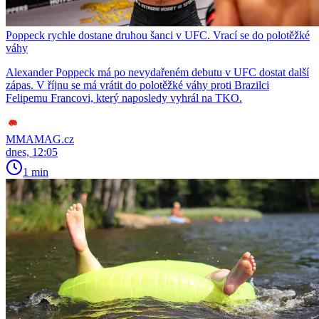
Poppeck rychle dostane druhou šanci v UFC. Vrací se do polotěžké
váhy
Alexander Poppeck má po nevydařeném debutu v UFC dostat další
zápas. V říjnu se má vrátit do polotěžké váhy proti Brazilci
Felipemu Francovi, který naposledy vyhrál na TKO.
MMAMAG.cz
dnes, 12:05
1 min