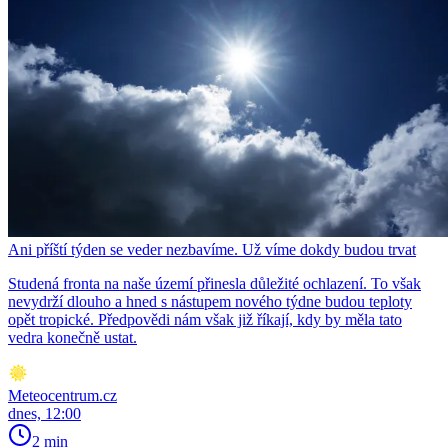
Ani příští týden se veder nezbavíme. Už víme dokdy budou trvat
Studená fronta na naše území přinesla důležité ochlazení. To však
nevydrží dlouho a hned s nástupem nového týdne budou teploty
opět tropické. Předpovědi nám však již říkají, kdy by měla tato
vedra konečně ustat.
Meteocentrum.cz
dnes, 12:00
2 min