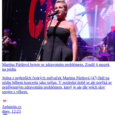
Martina Pártlová bojuje se zdravotním problémem. Zradil ji mozek
na pódiu
Jedna z nejlepších českých zpěvaček Martina Pártlová (47) řádí na
pódiu během koncertu jako tajfun. V poslední době se ale potýká se
nepříjemným zdravotním problémem, který je ale dle jejích slov
spojen s věkem.
Aplausin.cz
dnes, 12:23