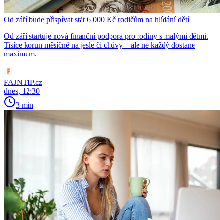
Od září bude přispívat stát 6 000 Kč rodičům na hlídání dětí
Od září startuje nová finanční podpora pro rodiny s malými dětmi.
Tisíce korun měsíčně na jesle či chůvy – ale ne každý dostane
maximum.
FAJNTIP.cz
dnes, 12:30
3 min