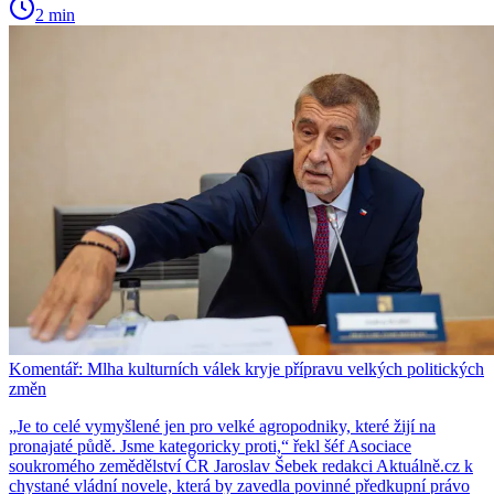
2 min
Komentář: Mlha kulturních válek kryje přípravu velkých politických
změn
„Je to celé vymyšlené jen pro velké agropodniky, které žijí na
pronajaté půdě. Jsme kategoricky proti,“ řekl šéf Asociace
soukromého zemědělství ČR Jaroslav Šebek redakci Aktuálně.cz k
chystané vládní novele, která by zavedla povinné předkupní právo