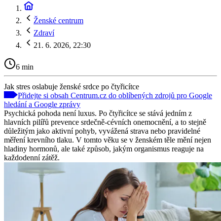
Ženské centrum
Zdraví
21. 6. 2026, 22:30
6 min
Jak stres oslabuje ženské srdce po čtyřicítce
Přidejte si obsah Centrum.cz do oblíbených zdrojů pro Google
hledání a Google zprávy
Psychická pohoda není luxus. Po čtyřicítce se stává jedním z
hlavních pilířů prevence srdečně-cévních onemocnění, a to stejně
důležitým jako aktivní pohyb, vyvážená strava nebo pravidelné
měření krevního tlaku. V tomto věku se v ženském těle mění nejen
hladiny hormonů, ale také způsob, jakým organismus reaguje na
každodenní zátěž.