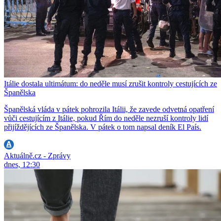
Itálie dostala ultimátum: do neděle musí zrušit kontroly cestujících ze
Španělska
Španělská vláda v pátek pohrozila Itálii, že zavede odvetná opatření
vůči cestujícím z Itálie, pokud Řím do neděle nezruší kontroly lidí
přijíždějících ze Španělska. V pátek o tom napsal deník El País.
Aktuálně.cz - Zprávy
dnes, 12:30