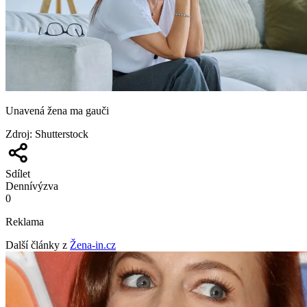
Unavená žena ma gauči
Zdroj
:
Shutterstock
Sdílet
Denní
výzva
0
Reklama
Další články z
Žena-in.cz