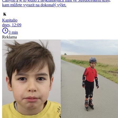
Canyon a je to jedno z nejkrásnějších míst ve Středočeském kraji,
kam můžete vyrazit na dokonalý výlet.
Kapitalio
dnes, 12:09
3 min
Reklama