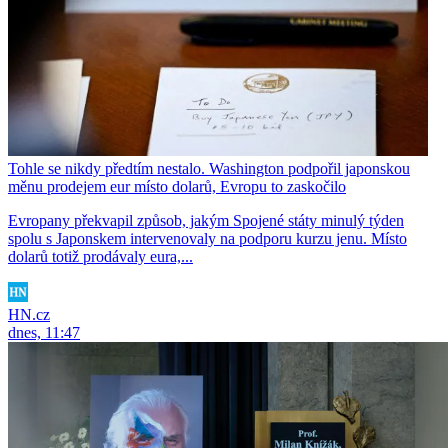
Tohle se nikdy předtím nestalo. Washington podpořil japonskou
měnu prodejem eur místo dolarů, Evropu to zaskočilo
Evropany překvapil způsob, jakým Spojené státy minulý týden
spolu s Japonskem intervenovaly na podporu kurzu jenu. Místo
dolarů totiž prodávaly eura,...
HN.cz
dnes, 11:47