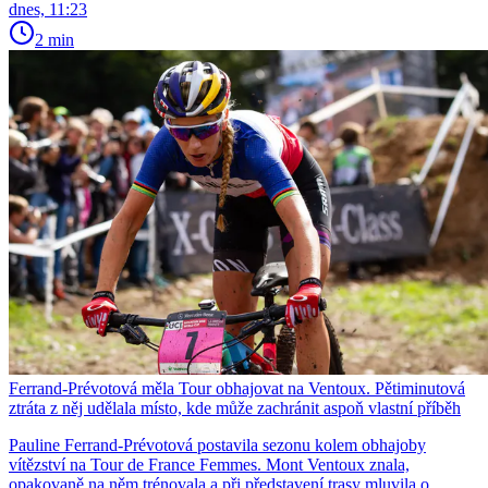
dnes, 11:23
2 min
Ferrand-Prévotová měla Tour obhajovat na Ventoux. Pětiminutová
ztráta z něj udělala místo, kde může zachránit aspoň vlastní příběh
Pauline Ferrand-Prévotová postavila sezonu kolem obhajoby
vítězství na Tour de France Femmes. Mont Ventoux znala,
opakovaně na něm trénovala a při představení trasy mluvila o