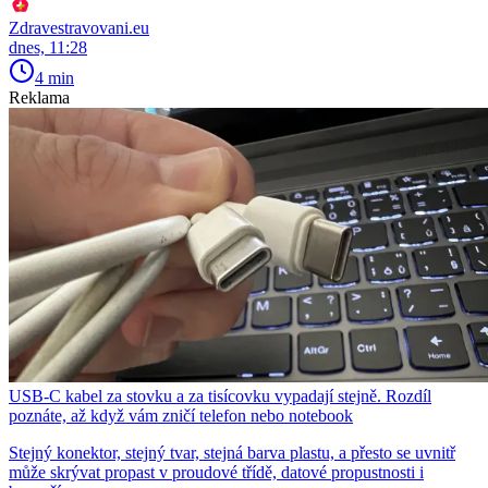
Zdravestravovani.eu
dnes, 11:28
4 min
Reklama
USB-C kabel za stovku a za tisícovku vypadají stejně. Rozdíl
poznáte, až když vám zničí telefon nebo notebook
Stejný konektor, stejný tvar, stejná barva plastu, a přesto se uvnitř
může skrývat propast v proudové třídě, datové propustnosti i