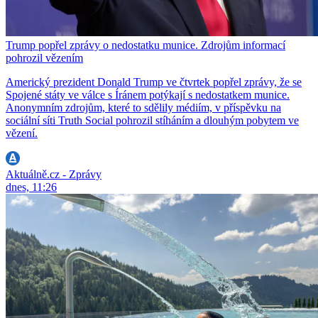
Trump popřel zprávy o nedostatku munice. Zdrojům informací
pohrozil vězením
Americký prezident Donald Trump ve čtvrtek popřel zprávy, že se
Spojené státy ve válce s Íránem potýkají s nedostatkem munice.
Anonymním zdrojům, které to sdělily médiím, v příspěvku na
sociální síti Truth Social pohrozil stíháním a dlouhým pobytem ve
vězení.
Aktuálně.cz - Zprávy
dnes, 11:26