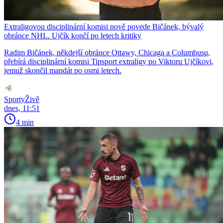
Extraligovou disciplinární komisi nově povede Bičánek, bývalý
obránce NHL. Ujčík končí po letech kritiky
Radim Bičánek, někdejší obránce Ottawy, Chicaga a Columbusu,
přebírá disciplinární komisi Tipsport extraligy po Viktoru Ujčíkovi,
jemuž skončil mandát po osmi letech.
SportyŽivě
dnes, 11:51
4 min