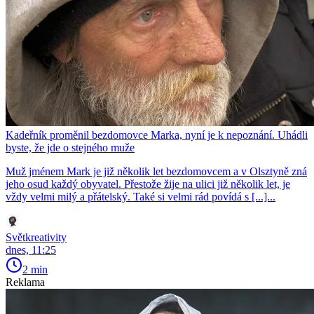
Kadeřník proměnil bezdomovce Marka, nyní je k nepoznání. Uhádli
byste, že jde o stejného muže
Muž jménem Mark je již několik let bezdomovcem a v Olsztyně zná
jeho osud každý obyvatel. Přestože žije na ulici již několik let, je
vždy velmi milý a přátelský. Také si velmi rád povídá s [...]...
Světkreativity
dnes, 11:25
2 min
Reklama