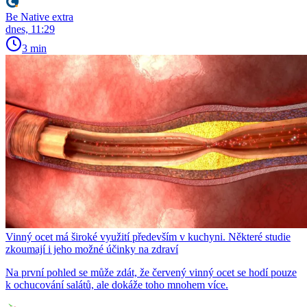
Be Native extra
dnes, 11:29
3 min
Vinný ocet má široké využití především v kuchyni. Některé studie
zkoumají i jeho možné účinky na zdraví
Na první pohled se může zdát, že červený vinný ocet se hodí pouze
k ochucování salátů, ale dokáže toho mnohem více.