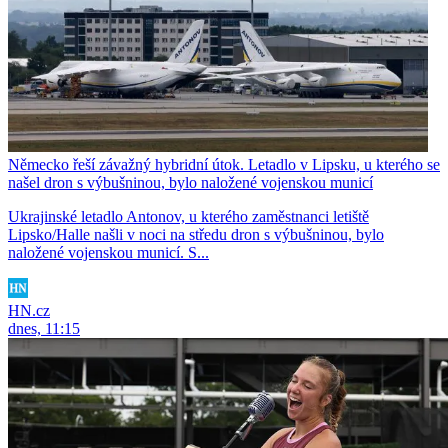
Německo řeší závažný hybridní útok. Letadlo v Lipsku, u kterého se
našel dron s výbušninou, bylo naložené vojenskou municí
Ukrajinské letadlo Antonov, u kterého zaměstnanci letiště
Lipsko/Halle našli v noci na středu dron s výbušninou, bylo
naložené vojenskou municí. S...
HN.cz
dnes, 11:15