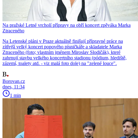
Na pražské Letné vrcholí přípravy na obří koncert zpěváka Marka
Ztraceného
Na Letenské pláni v Praze aktuálně finišují přípravné práce na
zítřejší velký koncert popového písničkáře a skladatele Marka
Ztraceného (foto; vlastním jménem Miroslav Slodičák), které
zahrnují stavbu velkého koncertního stadionu (pódium, hlediště,
zázemí, toalety atd. - viz malá foto dole) na "zelené louce".
Borovan.cz
dnes, 11:34
1 min