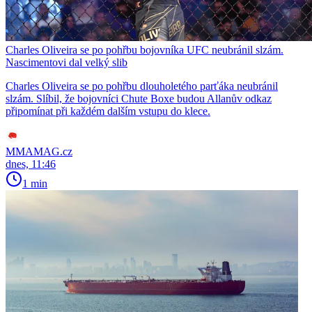
Charles Oliveira se po pohřbu bojovníka UFC neubránil slzám.
Nascimentovi dal velký slib
Charles Oliveira se po pohřbu dlouholetého parťáka neubránil
slzám. Slíbil, že bojovníci Chute Boxe budou Allanův odkaz
připomínat při každém dalším vstupu do klece.
MMAMAG.cz
dnes, 11:46
1 min