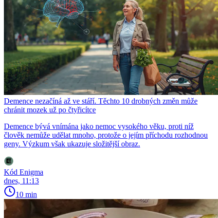
Demence nezačíná až ve stáří. Těchto 10 drobných změn může
chránit mozek už po čtyřicítce
Demence bývá vnímána jako nemoc vysokého věku, proti níž
člověk nemůže udělat mnoho, protože o jejím příchodu rozhodnou
geny. Výzkum však ukazuje složitější obraz.
Kód Enigma
dnes, 11:13
10 min