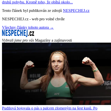
druhů pohybu. Kromě toho, že obíhá okolo...
Tento článek byl publikován ze zdrojů
NESPECHEJ.cz
NESPECHEJ.cz - web pro volné chvíle
Všechny články tohoto autora →
Vybrali jsme pro vás
Magazíny a zajímavosti
Pudilová bojovala o pás s palcem zlomeným na šest kusů. Po