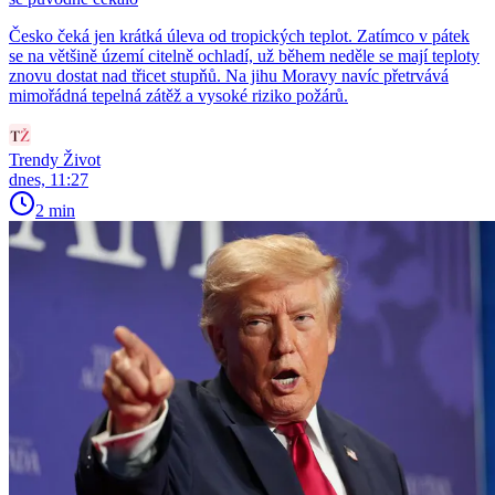
Česko čeká jen krátká úleva od tropických teplot. Zatímco v pátek
se na většině území citelně ochladí, už během neděle se mají teploty
znovu dostat nad třicet stupňů. Na jihu Moravy navíc přetrvává
mimořádná tepelná zátěž a vysoké riziko požárů.
Trendy Život
dnes, 11:27
2 min