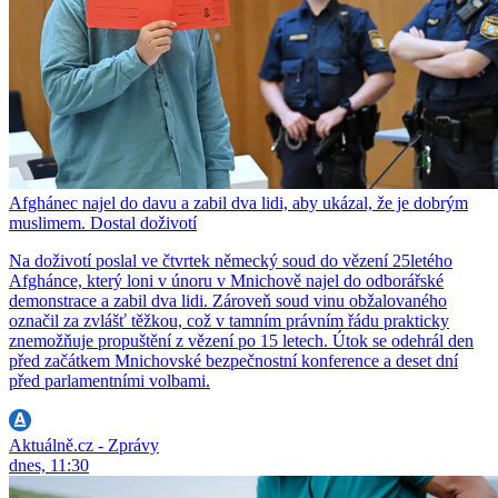
Afghánec najel do davu a zabil dva lidi, aby ukázal, že je dobrým
muslimem. Dostal doživotí
Na doživotí poslal ve čtvrtek německý soud do vězení 25letého
Afghánce, který loni v únoru v Mnichově najel do odborářské
demonstrace a zabil dva lidi. Zároveň soud vinu obžalovaného
označil za zvlášť těžkou, což v tamním právním řádu prakticky
znemožňuje propuštění z vězení po 15 letech. Útok se odehrál den
před začátkem Mnichovské bezpečnostní konference a deset dní
před parlamentními volbami.
Aktuálně.cz - Zprávy
dnes, 11:30