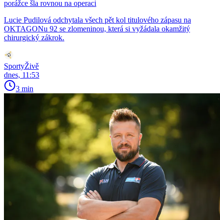
porážce šla rovnou na operaci
Lucie Pudilová odchytala všech pět kol titulového zápasu na
OKTAGONu 92 se zlomeninou, která si vyžádala okamžitý
chirurgický zákrok.
SportyŽivě
dnes, 11:53
3 min