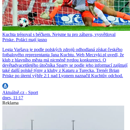
Kuchta trénoval s béčkem. Nejsme tu pro zábavu, vysvětloval
Priske. Poláci mají jasno
Legia Varšava je podle polských zdrojů odhodlaná získat českého
fotbalového reprezentanta Jana Kuchtu. Web Meczyki.pl uvedl, že
klub z hlavního města má nicméně tvrdou konkurenci. O
devětadvacetiletého útočníka Sparty se podle jeho informací zajímají
také další polské týmy a kluby z Kataru a Turecka. Trenér Brian
Priske po úterní výhře 2:1 nad Lyonem naznačil Kuchtův odchod.
Aktuálně.cz - Sport
dnes, 11:17
Reklama