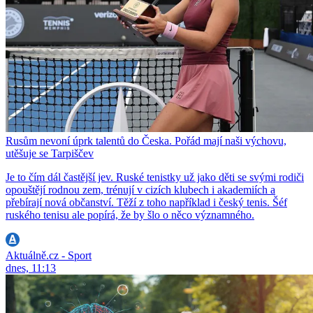
Rusům nevoní úprk talentů do Česka. Pořád mají naši výchovu,
utěšuje se Tarpiščev
Je to čím dál častější jev. Ruské tenistky už jako děti se svými rodiči
opouštějí rodnou zem, trénují v cizích klubech i akademiích a
přebírají nová občanství. Těží z toho například i český tenis. Šéf
ruského tenisu ale popírá, že by šlo o něco významného.
Aktuálně.cz - Sport
dnes, 11:13