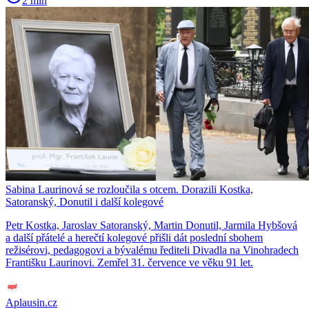
2 min
Sabina Laurinová se rozloučila s otcem. Dorazili Kostka,
Satoranský, Donutil i další kolegové
Petr Kostka, Jaroslav Satoranský, Martin Donutil, Jarmila Hybšová
a další přátelé a herečtí kolegové přišli dát poslední sbohem
režisérovi, pedagogovi a bývalému řediteli Divadla na Vinohradech
Františku Laurinovi. Zemřel 31. července ve věku 91 let.
Aplausin.cz