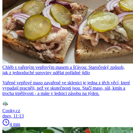
Chléb s vařeným vepřovým masem a šťávou: Staročeský způsob,
jak z jednoduché suroviny udělat pořádné jídlo
Vařené vepřové maso zavařené ve sklenici je jedna z těch věcí, které
vypadají pracněji, než ve skutečnosti jsou. Stačí maso, sůl, kmín a
trocha trpělivosti - a máte v lednici zásobu na týden.
Cooky.cz
dnes, 11:13
4 min