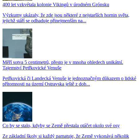
400 let vzkvétala kolonie Vikingů v úrodném Grónsku
Výzkumy ukázaly, že zde jsou některé z nejstarších hornin světa,
jejichž stáří se odhaduje přinejmenším na...
Měří sotva 5 centimetrů, přesto je v mnoha ohledech unikátní.
Tajemství Petřkovické Venuše
Petřkovická či Landecká Venuše je jednoznačným důkazem o lidské
přítomnosti na území Ostravska ještě z dob...
Co by se stalo, kdyby se Země přestala otáčet okolo své osy
Ze základní školy si každý pamatuje, že Země vykonává několik