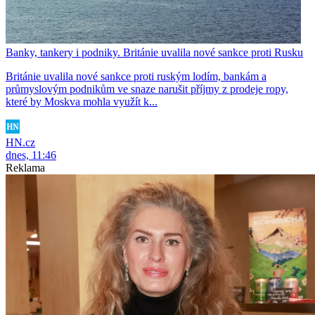
Banky, tankery i podniky. Británie uvalila nové sankce proti Rusku
Británie uvalila nové sankce proti ruským lodím, bankám a
průmyslovým podnikům ve snaze narušit příjmy z prodeje ropy,
které by Moskva mohla využít k...
HN.cz
dnes, 11:46
Reklama