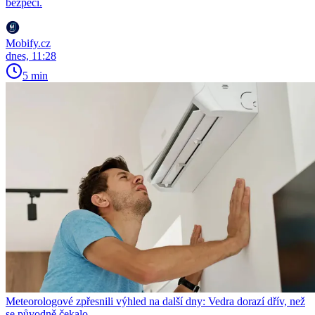
bezpečí.
Mobify.cz
dnes, 11:28
5 min
Meteorologové zpřesnili výhled na další dny: Vedra dorazí dřív, než
se původně čekalo