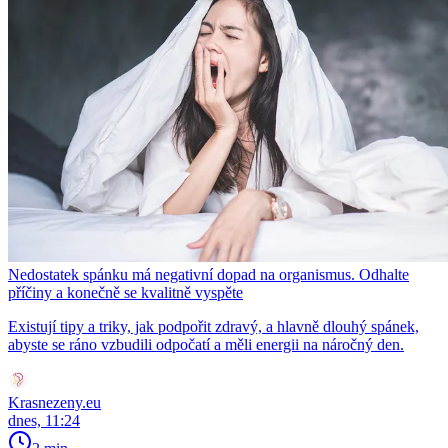
Nedostatek spánku má negativní dopad na organismus. Odhalte
příčiny a konečně se kvalitně vyspěte
Existují tipy a triky, jak podpořit zdravý, a hlavně dlouhý spánek,
abyste se ráno vzbudili odpočatí a měli energii na náročný den.
Krasnezeny.eu
dnes, 11:24