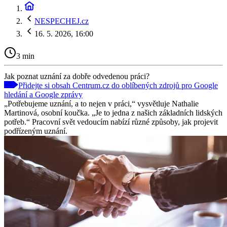
NESPECHEJ.cz
16. 5. 2026, 16:00
3 min
Jak poznat uznání za dobře odvedenou práci?
Přidejte si obsah Centrum.cz do oblíbených zdrojů pro Google
hledání a Google zprávy
„Potřebujeme uznání, a to nejen v práci,“ vysvětluje Nathalie
Martinová, osobní koučka. „Je to jedna z našich základních lidských
potřeb.“ Pracovní svět vedoucím nabízí různé způsoby, jak projevit
podřízeným uznání.