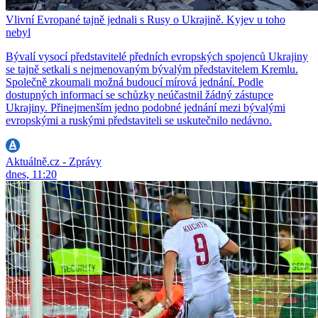
Vlivní Evropané tajně jednali s Rusy o Ukrajině. Kyjev u toho
nebyl
Bývalí vysocí představitelé předních evropských spojenců Ukrajiny
se tajně setkali s nejmenovaným bývalým představitelem Kremlu.
Společně zkoumali možná budoucí mírová jednání. Podle
dostupných informací se schůzky neúčastnil žádný zástupce
Ukrajiny. Přinejmenším jedno podobné jednání mezi bývalými
evropskými a ruskými představiteli se uskutečnilo nedávno.
Aktuálně.cz - Zprávy
dnes, 11:20