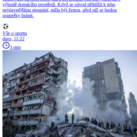
výhodě domácího prostředí. Když se závod přiblížil k jeho
nejslavnějšímu stoupání, měla být ženou, před níž se budou
soupeřky bránit.
Vše o sportu
dnes, 11:22
3 min