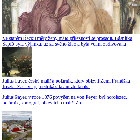
Ve starém Řecku měly ženy málo příležitostí se prosadit. Básnířka
Sapfó byla výjimka, už za svého života byla velmi obdivována
Julius Payer, český malíř a polárník, který objevil Zemi Františka
Josefa. Zastavit jej nedokázala ani ztráta oka
Julius Payer, v roce 1876 povýšen na von Peyer, byl horolezec,
polárník, kartograf, objevitel a malíř. Za...