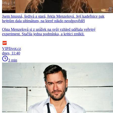
Jsem hnusná, šedivá a stará, řekla Menzelová. Její kadeřnice pak
hejtrům dala ultimátum, na které nikdo neodpověděl
Olga Menzelová si z urážek na svůj vzhled udělala veřejný
experiment. Stačila jedna podmínka, a kritici zmlkli.
VIPživot.cz
dnes, 11:40
3 min