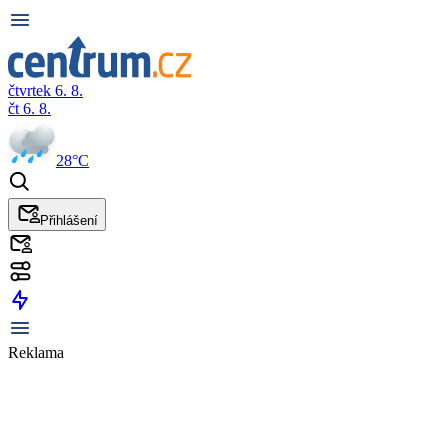
čtvrtek 6. 8.
čt 6. 8.
28°C
Přihlášení
Reklama