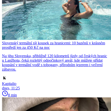
Slovenský termální ráj kousek za hranicemi: 10 bazénů v krásném
prostředí jen za 450 Kč na noc
Na jihu Slovenska, přibližně 120 kilometrů jízdy od českých hranic
u Lanžhota, čeká rozlehlý odpočinkový areál, kde můžete střídat
koupání v termální vodě s tobogany, přírodním jezerem i večerní
zábavou.
Kapitalio
dnes, 11:25
8 min