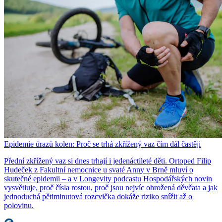
Epidemie úrazů kolen: Proč se trhá zkřížený vaz čím dál častěji
Přední zkřížený vaz si dnes trhají i jedenáctileté děti. Ortoped Filip
Hudeček z Fakultní nemocnice u svaté Anny v Brně mluví o
skutečné epidemii – a v Longevity podcastu Hospodářských novin
vysvětluje, proč čísla rostou, proč jsou nejvíc ohrožená děvčata a jak
jednoduchá pětiminutová rozcvička dokáže riziko snížit až o
polovinu.