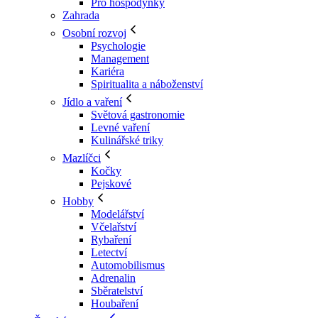
Pro hospodyňky
Zahrada
Osobní rozvoj
Psychologie
Management
Kariéra
Spiritualita a náboženství
Jídlo a vaření
Světová gastronomie
Levné vaření
Kulinářské triky
Mazlíčci
Kočky
Pejskové
Hobby
Modelářství
Včelařství
Rybaření
Letectví
Automobilismus
Adrenalin
Sběratelství
Houbaření