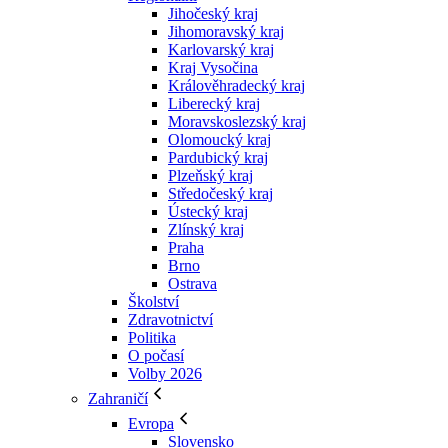
Jihočeský kraj
Jihomoravský kraj
Karlovarský kraj
Kraj Vysočina
Králověhradecký kraj
Liberecký kraj
Moravskoslezský kraj
Olomoucký kraj
Pardubický kraj
Plzeňský kraj
Středočeský kraj
Ústecký kraj
Zlínský kraj
Praha
Brno
Ostrava
Školství
Zdravotnictví
Politika
O počasí
Volby 2026
Zahraničí
Evropa
Slovensko