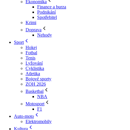
Ekonomika
Finance a burza
Podnikání
Spotřebitel
Krimi
Doprava
Nehody
Sport
Hokej
Fotbal
Tenis
Lyžování
Cyklistika
Atletika
Bojové sporty
ZOH 2026
Basketbal
NBA
Motosport
F1
Auto-moto
Elektromobily
Kultura