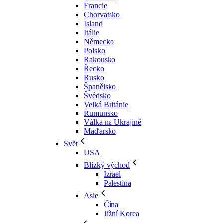
Francie
Chorvatsko
Island
Itálie
Německo
Polsko
Rakousko
Řecko
Rusko
Španělsko
Švédsko
Velká Británie
Rumunsko
Válka na Ukrajině
Maďarsko
Svět
USA
Blízký východ
Izrael
Palestina
Asie
Čína
Jižní Korea