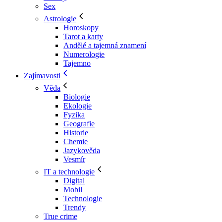
Sex
Astrologie
Horoskopy
Tarot a karty
Andělé a tajemná znamení
Numerologie
Tajemno
Zajímavosti
Věda
Biologie
Ekologie
Fyzika
Geografie
Historie
Chemie
Jazykověda
Vesmír
IT a technologie
Digital
Mobil
Technologie
Trendy
True crime