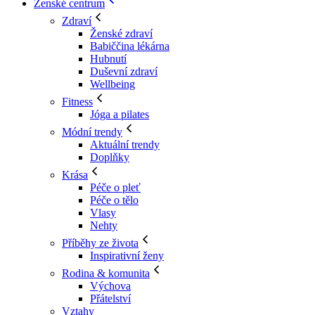
Ženské centrum
Zdraví
Ženské zdraví
Babiččina lékárna
Hubnutí
Duševní zdraví
Wellbeing
Fitness
Jóga a pilates
Módní trendy
Aktuální trendy
Doplňky
Krása
Péče o pleť
Péče o tělo
Vlasy
Nehty
Příběhy ze života
Inspirativní ženy
Rodina & komunita
Výchova
Přátelství
Vztahy