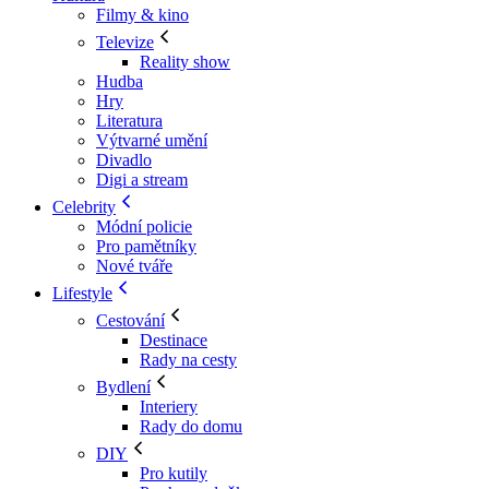
Filmy & kino
Televize
Reality show
Hudba
Hry
Literatura
Výtvarné umění
Divadlo
Digi a stream
Celebrity
Módní policie
Pro pamětníky
Nové tváře
Lifestyle
Cestování
Destinace
Rady na cesty
Bydlení
Interiery
Rady do domu
DIY
Pro kutily