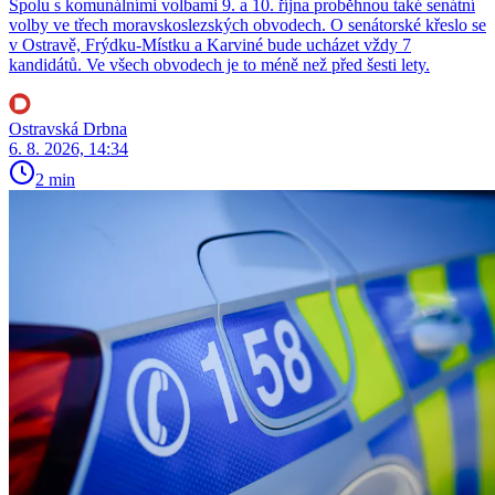
Spolu s komunálními volbami 9. a 10. října proběhnou také senátní
volby ve třech moravskoslezských obvodech. O senátorské křeslo se
v Ostravě, Frýdku-Místku a Karviné bude ucházet vždy 7
kandidátů. Ve všech obvodech je to méně než před šesti lety.
Ostravská Drbna
6. 8. 2026, 14:34
2 min