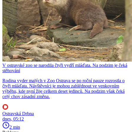
V ostravské zoo se narodila čtyři vydří mláďata. Na podzim je čeká
stěhování
Rodina vyder malých v Zoo Ostrava se po roční pauze rozrostla o
čtyři mláďata. Návštěvníci je mohou zahlédnout ve venkovním
výběhu, kde nyní žije celkem deset jedinců. Na podzim však čeká
celý chov zásadní změna.
Ostravská Drbna
dnes, 05:12
2 min