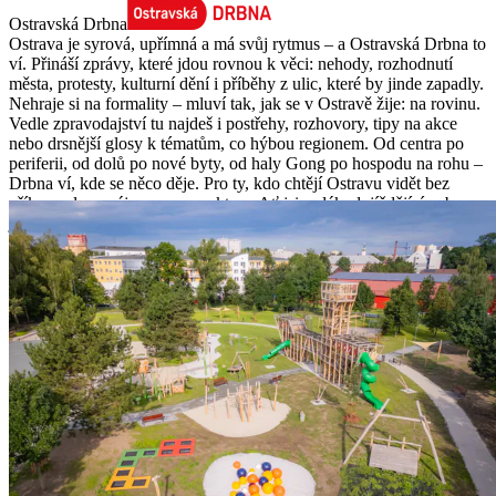
Ostravská Drbna
Ostrava je syrová, upřímná a má svůj rytmus – a Ostravská Drbna to
ví. Přináší zprávy, které jdou rovnou k věci: nehody, rozhodnutí
města, protesty, kulturní dění i příběhy z ulic, které by jinde zapadly.
Nehraje si na formality – mluví tak, jak se v Ostravě žije: na rovinu.
Vedle zpravodajství tu najdeš i postřehy, rozhovory, tipy na akce
nebo drsnější glosy k tématům, co hýbou regionem. Od centra po
periferii, od dolů po nové byty, od haly Gong po hospodu na rohu –
Drbna ví, kde se něco děje. Pro ty, kdo chtějí Ostravu vidět bez
příkras, ale se zájmem a respektem. Ať jsi rodák, dojíždějící nebo
jen fanda tohohle výjimečného kraje, tady máš vždycky přehled.