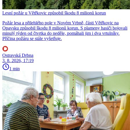
Lesní požár u Větřkovic způsobil škodu 8 milionů korun
Požár lesa a přilehlého pole v Novém Vrbně, části Větřkovic na
Opavsku způsobil škodu 8 milionů korun. S plameny hasiči bojovali
minulý týden od čtvrtka do neděle, pomáhali jim i dva vrtulníky.
Příčina požáru se stále vyšetřuje.
Ostravská Drbna
3. 8. 2026, 17:19
1 min