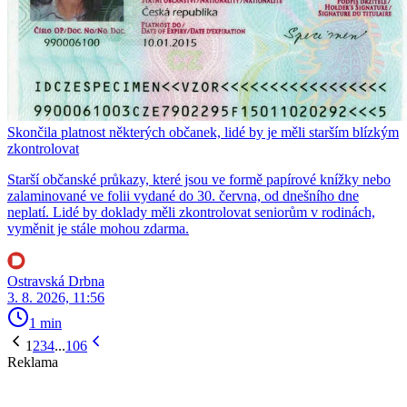
Skončila platnost některých občanek, lidé by je měli starším blízkým
zkontrolovat
Starší občanské průkazy, které jsou ve formě papírové knížky nebo
zalaminované ve folii vydané do 30. června, od dnešního dne
neplatí. Lidé by doklady měli zkontrolovat seniorům v rodinách,
vyměnit je stále mohou zdarma.
Ostravská Drbna
3. 8. 2026, 11:56
1 min
1
2
3
4
...
106
Reklama