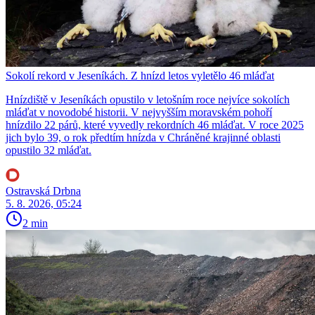
Sokolí rekord v Jeseníkách. Z hnízd letos vyletělo 46 mláďat
Hnízdiště v Jeseníkách opustilo v letošním roce nejvíce sokolích
mláďat v novodobé historii. V nejvyšším moravském pohoří
hnízdilo 22 párů, které vyvedly rekordních 46 mláďat. V roce 2025
jich bylo 39, o rok předtím hnízda v Chráněné krajinné oblasti
opustilo 32 mláďat.
Ostravská Drbna
5. 8. 2026, 05:24
2 min