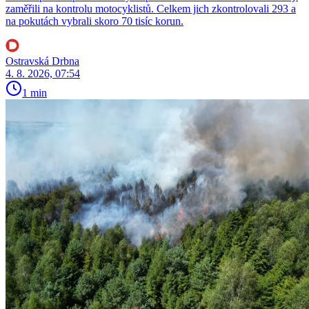
zaměřili na kontrolu motocyklistů. Celkem jich zkontrolovali 293 a
na pokutách vybrali skoro 70 tisíc korun.
Ostravská Drbna
4. 8. 2026, 07:54
1 min