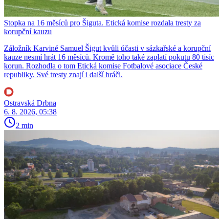
Stopka na 16 měsíců pro Šiguta. Etická komise rozdala tresty za
korupční kauzu
Záložník Karviné Samuel Šigut kvůli účasti v sázkařské a korupční
kauze nesmí hrát 16 měsíců. Kromě toho také zaplatí pokutu 80 tisíc
korun. Rozhodla o tom Etická komise Fotbalové asociace České
republiky. Své tresty znají i další hráči.
Ostravská Drbna
6. 8. 2026, 05:38
2 min