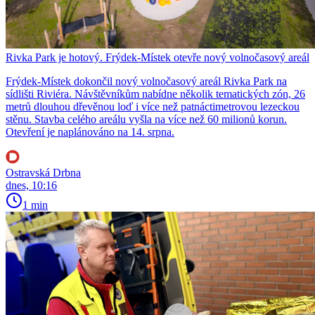
Rivka Park je hotový. Frýdek-Místek otevře nový volnočasový areál
Frýdek-Místek dokončil nový volnočasový areál Rivka Park na
sídlišti Riviéra. Návštěvníkům nabídne několik tematických zón, 26
metrů dlouhou dřevěnou loď i více než patnáctimetrovou lezeckou
stěnu. Stavba celého areálu vyšla na více než 60 milionů korun.
Otevření je naplánováno na 14. srpna.
Ostravská Drbna
dnes, 10:16
1 min