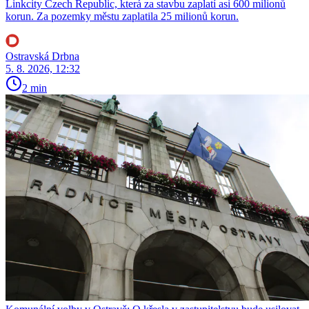
Linkcity Czech Republic, která za stavbu zaplatí asi 600 milionů
korun. Za pozemky městu zaplatila 25 milionů korun.
Ostravská Drbna
5. 8. 2026, 12:32
2 min