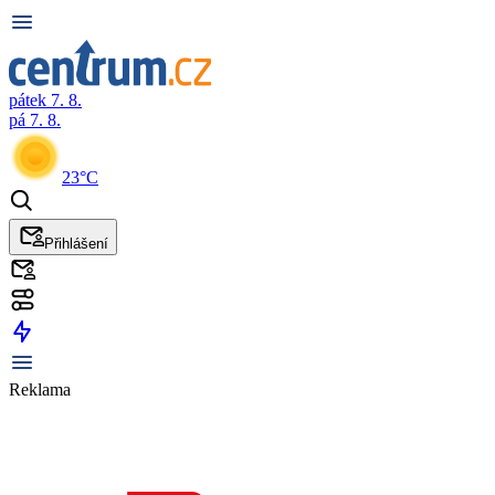
pátek 7. 8.
pá 7. 8.
23°C
Přihlášení
Reklama