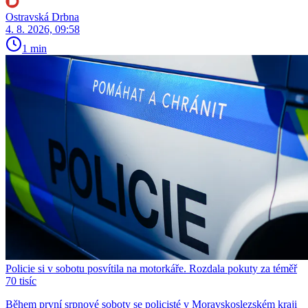
Ostravská Drbna
4. 8. 2026, 09:58
1 min
Policie si v sobotu posvítila na motorkáře. Rozdala pokuty za téměř
70 tisíc
Během první srpnové soboty se policisté v Moravskoslezském kraji