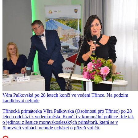
Věra Palkovská po 28 letech končí ve vedení Třince. Na podzim
kandidovat nebude
Třinecká primátorka Věra Palkovská (Osobnosti pro Třinec) po 28
letech odchází z vedení města. Končí i v komunální politice. Jde tak
o jedinou z šestice moravskoslezských primátorů, která se v
říjnových volbách nebude ucházet o přízeň voličů.