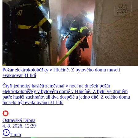
Požár elektrokoloběžky v Hlučíně. Z bytového domu museli
evakuovat 31 lidí
Čtyři jednotky hasičů zaměstnal v noci na dnešek požár
elektrokoloběžky v bytovém domě v Hlučíně. Z bytu ve druhém
patře hasiči zachraňovali dva dospělé a jedno dítě. Z celého domu
muselo být evakuováno 31 lidí.
Ostravská Drbna
4. 8. 2026, 12:29
1 min