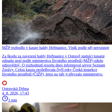
MŽP rozhodlo v kauze haldy Heřmanice. Viník podle něj neexistuje
Za škodu za zavezení haldy Heřmanice v Ostravě statisíci tunami
odpadu není podle ministerstva životního prostředí (MŽP) nikdo
odpovědný. O rozhodnutí resortu dnes informoval server Seznam
Zprávy. Celou kauzu prošetřovala čtyři roky Česká inspekce
životního prostředí (ČIŽP), letos na jaře ji převzalo ministerstvo.
Ostravská Drbna
4. 8. 2026, 17:43
3 min