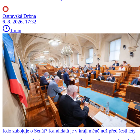
Ostravská Drbna
6. 8. 2026, 17:32
1 min
Kdo zabojuje o Senát? Kandidátů je v kraji méně než před šesti lety