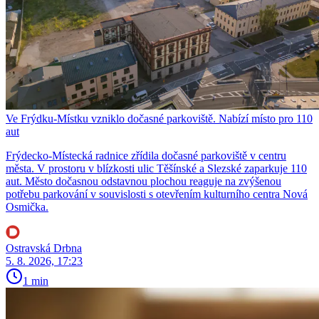
Ve Frýdku-Místku vzniklo dočasné parkoviště. Nabízí místo pro 110
aut
Frýdecko-Místecká radnice zřídila dočasné parkoviště v centru
města. V prostoru v blízkosti ulic Těšínské a Slezské zaparkuje 110
aut. Město dočasnou odstavnou plochou reaguje na zvýšenou
potřebu parkování v souvislosti s otevřením kulturního centra Nová
Osmička.
Ostravská Drbna
5. 8. 2026, 17:23
1 min