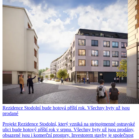
Rezidence Stodolní bude hotová příští rok. Všechny byty už jsou
prodané
Projekt Rezidence Stodolní, který vzniká na stejnojmenné ostravské
ulici bude hotový příští rok v srpnu. Všechny byty už jsou prodány,
obsazené jsou i komerční prostory. Investorem stavby je společnost