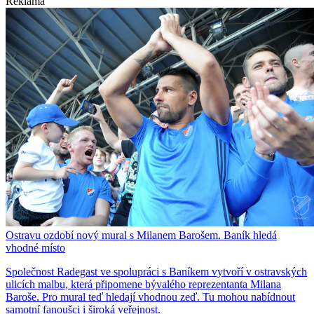
Reklama
Ostravu ozdobí nový mural s Milanem Barošem. Baník hledá
vhodné místo
Společnost Radegast ve spolupráci s Baníkem vytvoří v ostravských
ulicích malbu, která připomene bývalého reprezentanta Milana
Baroše. Pro mural teď hledají vhodnou zeď. Tu mohou nabídnout
samotní fanoušci i široká veřejnost.