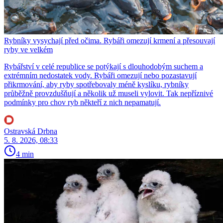
Rybníky vysychají před očima. Rybáři omezují krmení a přesouvají
ryby ve velkém
Rybářství v celé republice se potýkají s dlouhodobým suchem a
extrémním nedostatek vody. Rybáři omezují nebo pozastavují
přikrmování, aby ryby spotřebovaly méně kyslíku, rybníky
průběžně provzdušňují a několik už museli vylovit. Tak nepříznivé
podmínky pro chov ryb někteří z nich nepamatují.
Ostravská Drbna
5. 8. 2026, 08:33
4 min