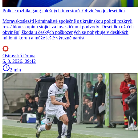
Policie rozbila gang falešných investorů. Obviněno je deset lidí
Moravskoslezští kriminalisté společně s ukrajinskou policií rozkryli
rozsáhlou skupinu stojící za investičními podvody. Deset lidí už čelí
obvinění, škoda u českých poškozených se pohybuje v desítkách
milionů korun a může ještě výrazně narůst.
Ostravská Drbna
6. 8. 2026, 09:42
2 min