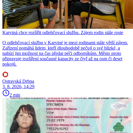
Karviná chce rozšířit odlehčovací službu. Zájem rodin stále roste
O odlehčovací službu v Karviné je mezi rodinami stále větší zájem.
Zařízení pomáhá lidem, kteří dlouhodobě pečují o své blízké, a
nabízí jim možnost na čas předat péči odborníkům. Město proto
připravuje rozšíření současné kapacity ze čtyř až na osm či deset
pokojů.
Ostravská Drbna
3. 8. 2026, 14:29
2 min