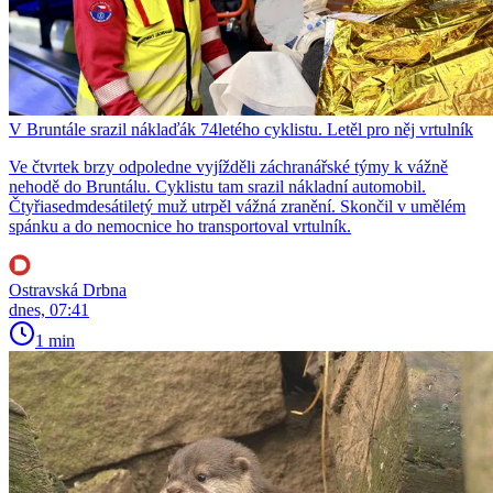
V Bruntále srazil náklaďák 74letého cyklistu. Letěl pro něj vrtulník
Ve čtvrtek brzy odpoledne vyjížděli záchranářské týmy k vážně
nehodě do Bruntálu. Cyklistu tam srazil nákladní automobil.
Čtyřiasedmdesátiletý muž utrpěl vážná zranění. Skončil v umělém
spánku a do nemocnice ho transportoval vrtulník.
Ostravská Drbna
dnes, 07:41
1 min