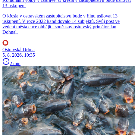
Komunální volby v Ostravě: O křesla v zastupitelstvu bude usilovat
13 uskupení
O křesla v ostravském zastupitelstvu bude v říjnu usilovat 13
uskupení. V roce 2022 kandidovalo 14 subjektů. Svůj post ve
vedení města chce obhájit i současný ostravský primátor Jan
Dohnal.
Ostravská Drbna
5. 8. 2026, 10:35
2 min