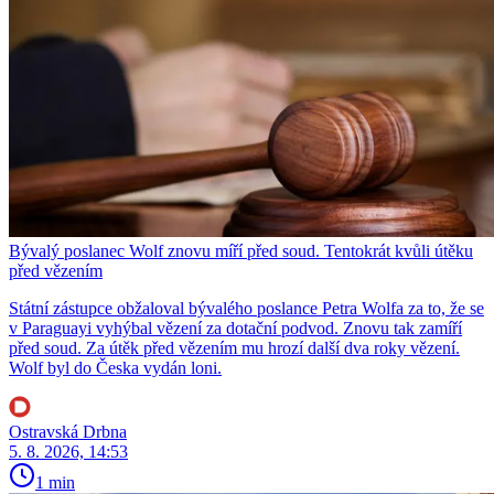
Bývalý poslanec Wolf znovu míří před soud. Tentokrát kvůli útěku
před vězením
Státní zástupce obžaloval bývalého poslance Petra Wolfa za to, že se
v Paraguayi vyhýbal vězení za dotační podvod. Znovu tak zamíří
před soud. Za útěk před vězením mu hrozí další dva roky vězení.
Wolf byl do Česka vydán loni.
Ostravská Drbna
5. 8. 2026, 14:53
1 min