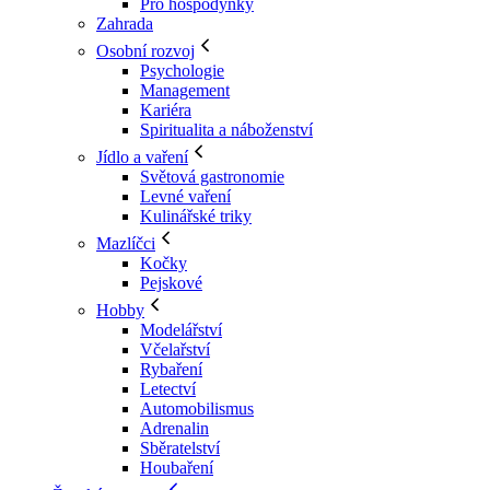
Pro hospodyňky
Zahrada
Osobní rozvoj
Psychologie
Management
Kariéra
Spiritualita a náboženství
Jídlo a vaření
Světová gastronomie
Levné vaření
Kulinářské triky
Mazlíčci
Kočky
Pejskové
Hobby
Modelářství
Včelařství
Rybaření
Letectví
Automobilismus
Adrenalin
Sběratelství
Houbaření