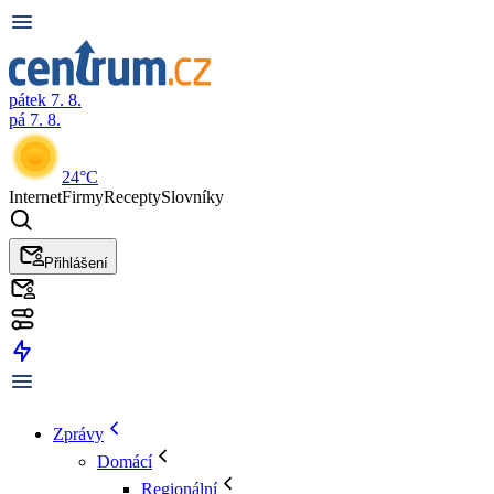
pátek 7. 8.
pá 7. 8.
24°C
Internet
Firmy
Recepty
Slovníky
Přihlášení
Zprávy
Domácí
Regionální