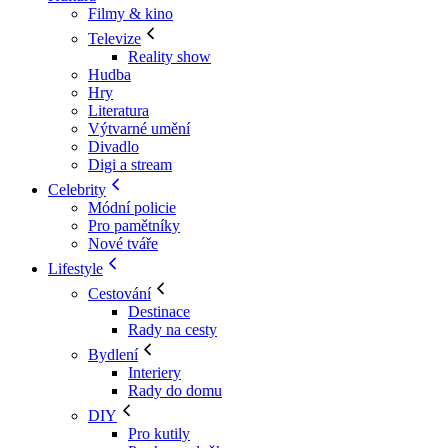
Filmy & kino
Televize
Reality show
Hudba
Hry
Literatura
Výtvarné umění
Divadlo
Digi a stream
Celebrity
Módní policie
Pro pamětníky
Nové tváře
Lifestyle
Cestování
Destinace
Rady na cesty
Bydlení
Interiery
Rady do domu
DIY
Pro kutily