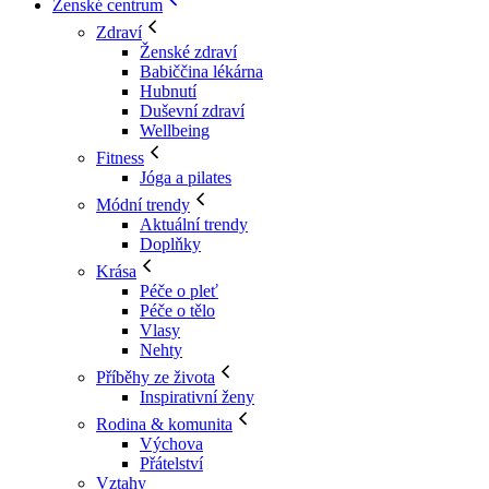
Ženské centrum
Zdraví
Ženské zdraví
Babiččina lékárna
Hubnutí
Duševní zdraví
Wellbeing
Fitness
Jóga a pilates
Módní trendy
Aktuální trendy
Doplňky
Krása
Péče o pleť
Péče o tělo
Vlasy
Nehty
Příběhy ze života
Inspirativní ženy
Rodina & komunita
Výchova
Přátelství
Vztahy