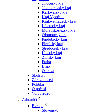
Jihočeský kraj
Jihomoravský kraj
Karlovarský kraj
Kraj Vysočina
Králověhradecký kraj
Liberecký kraj
Moravskoslezský kraj
Olomoucký kraj
Pardubický kraj
Plzeňský kraj
Středočeský kraj
Ústecký kraj
Zlínský kraj
Praha
Brno
Ostrava
Školství
Zdravotnictví
Politika
O počasí
Volby 2026
Zahraničí
Evropa
Slovensko