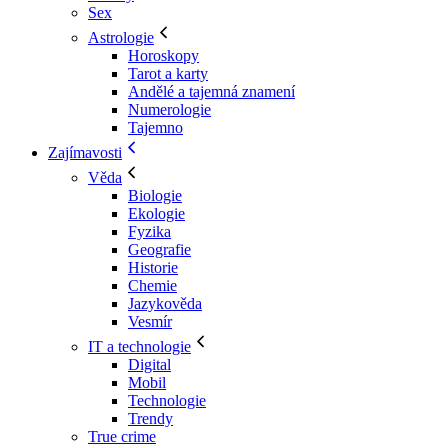
Sex
Astrologie
Horoskopy
Tarot a karty
Andělé a tajemná znamení
Numerologie
Tajemno
Zajímavosti
Věda
Biologie
Ekologie
Fyzika
Geografie
Historie
Chemie
Jazykověda
Vesmír
IT a technologie
Digital
Mobil
Technologie
Trendy
True crime