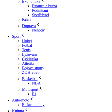
Ekonomika
Finance a burza
Podnikání
Spotřebitel
Krimi
Doprava
Nehody
Sport
Hokej
Fotbal
Tenis
Lyžování
Cyklistika
Atletika
Bojové sporty
ZOH 2026
Basketbal
NBA
Motosport
F1
Auto-moto
Elektromobily
Kultura