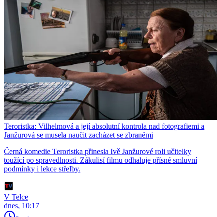
Teroristka: Vilhelmová a její absolutní kontrola nad fotografiemi a
Janžurová se musela naučit zacházet se zbraněmi
Černá komedie Teroristka přinesla Ivě Janžurové roli učitelky
toužící po spravedlnosti. Zákulisí filmu odhaluje přísné smluvní
podmínky i lekce střelby.
V Telce
dnes, 10:17