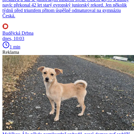
navíc překonal 42 let starý evropský juniorský rekord. Jen několik
týdnů před triumfem přitom úspěšně odmaturoval na gymnáziu
Česká.
Budějcká Drbna
dnes, 10:03
1 min
Reklama