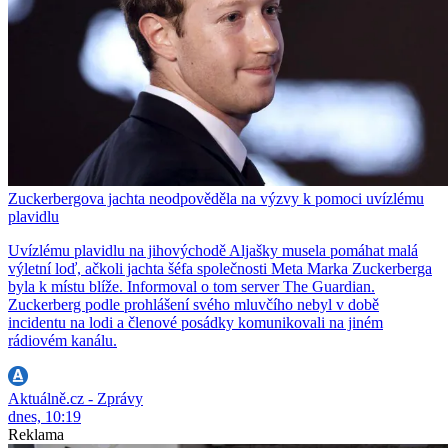
Zuckerbergova jachta neodpověděla na výzvy k pomoci uvízlému
plavidlu
Uvízlému plavidlu na jihovýchodě Aljašky musela pomáhat malá
výletní loď, ačkoli jachta šéfa společnosti Meta Marka Zuckerberga
byla k místu blíže. Informoval o tom server The Guardian.
Zuckerberg podle prohlášení svého mluvčího nebyl v době
incidentu na lodi a členové posádky komunikovali na jiném
rádiovém kanálu.
Aktuálně.cz - Zprávy
dnes, 10:19
Reklama