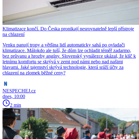
Klimatizace končí. Do Česka pronikají nesrovnatelně lepší přístroje
na chlazení
Venku panují tropy a většina lidí automaticky sahá po ovladači
klimatizace. Málokdo ale tuší, že dům lze ochladit téměř zadarmo,
bez průvanu a hrozby angíny. Slovenský vynálezce ukázal, že klíč k
letnímu komfortu se skrývá v zemi pod námi nebo nad našimi
hlavami. Jaké tajemství skrývá technologie, která sráží účty za
chlazení na zlomek běžné ceny?
NESPECHEJ.cz
dnes, 10:00
2 min