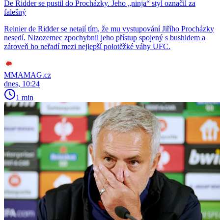
De Ridder se pustil do Procházky. Jeho „ninja“ styl označil za
falešný
Reinier de Ridder se netají tím, že mu vystupování Jiřího Procházky
nesedí. Nizozemec zpochybnil jeho přístup spojený s bushidem a
zároveň ho neřadí mezi nejlepší polotěžké váhy UFC.
MMAMAG.cz
dnes, 10:24
1 min