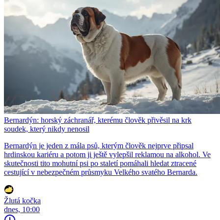
Bernardýn: horský záchranář, kterému člověk přivěsil na krk
soudek, který nikdy nenosil
Bernardýn je jeden z mála psů, kterým člověk nejprve připsal
hrdinskou kariéru a potom ji ještě vylepšil reklamou na alkohol. Ve
skutečnosti tito mohutní psi po staletí pomáhali hledat ztracené
cestující v nebezpečném průsmyku Velkého svatého Bernarda.
Žlutá kočka
dnes, 10:00