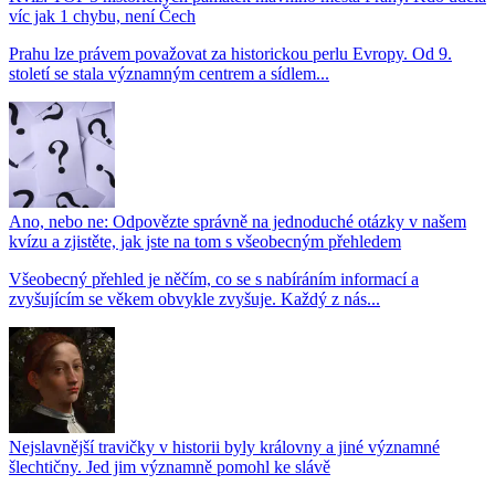
víc jak 1 chybu, není Čech
Prahu lze právem považovat za historickou perlu Evropy. Od 9.
století se stala významným centrem a sídlem...
Ano, nebo ne: Odpovězte správně na jednoduché otázky v našem
kvízu a zjistěte, jak jste na tom s všeobecným přehledem
Všeobecný přehled je něčím, co se s nabíráním informací a
zvyšujícím se věkem obvykle zvyšuje. Každý z nás...
Nejslavnější travičky v historii byly královny a jiné významné
šlechtičny. Jed jim významně pomohl ke slávě