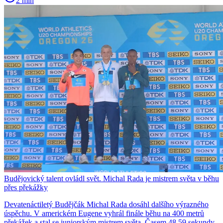
2 min
Budějovický talent ovládl svět. Michal Rada je mistrem světa v běhu
přes překážky
Devatenáctiletý Budějčák Michal Rada dosáhl dalšího výrazného
úspěchu. V americkém Eugene vyhrál finále běhu na 400 metrů
překážek a stal se juniorským mistrem světa. Časem 48,59 sekundy