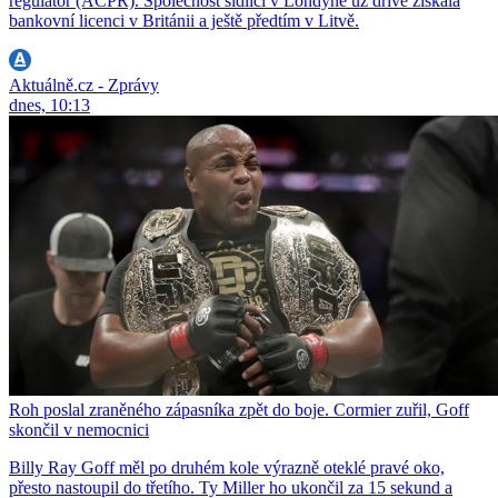
regulátor (ACPR). Společnost sídlící v Londýně už dříve získala
bankovní licenci v Británii a ještě předtím v Litvě.
Aktuálně.cz - Zprávy
dnes, 10:13
Roh poslal zraněného zápasníka zpět do boje. Cormier zuřil, Goff
skončil v nemocnici
Billy Ray Goff měl po druhém kole výrazně oteklé pravé oko,
přesto nastoupil do třetího. Ty Miller ho ukončil za 15 sekund a