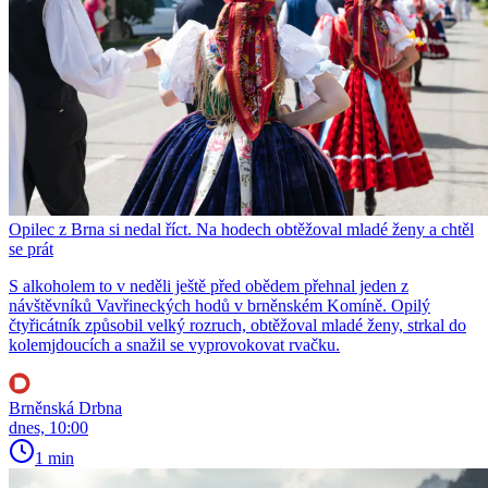
Opilec z Brna si nedal říct. Na hodech obtěžoval mladé ženy a chtěl
se prát
S alkoholem to v neděli ještě před obědem přehnal jeden z
návštěvníků Vavřineckých hodů v brněnském Komíně. Opilý
čtyřicátník způsobil velký rozruch, obtěžoval mladé ženy, strkal do
kolemjdoucích a snažil se vyprovokovat rvačku.
Brněnská Drbna
dnes, 10:00
1 min