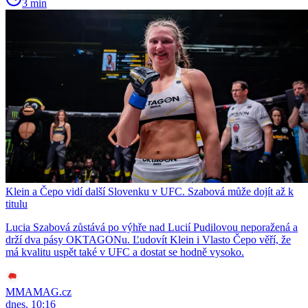
3 min
Klein a Čepo vidí další Slovenku v UFC. Szabová může dojít až k
titulu
Lucia Szabová zůstává po výhře nad Lucií Pudilovou neporažená a
drží dva pásy OKTAGONu. Ľudovít Klein i Vlasto Čepo věří, že
má kvalitu uspět také v UFC a dostat se hodně vysoko.
MMAMAG.cz
dnes, 10:16