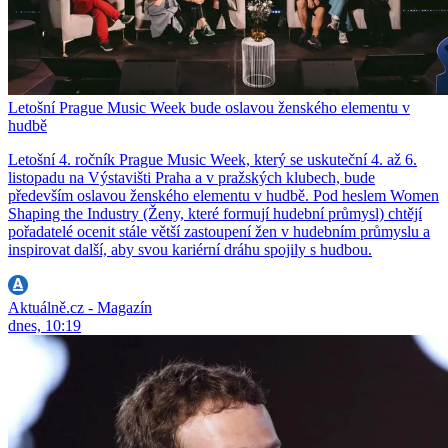
Letošní Prague Music Week bude oslavou ženského elementu v
hudbě
Letošní 4. ročník Prague Music Week, který se uskuteční 4. až 6.
listopadu na Výstavišti Praha a v pražských klubech, bude
především oslavou ženského elementu v hudbě. Pod heslem Women
Shaping the Industry (Ženy, které formují hudební průmysl) chtějí
pořadatelé ocenit stále větší zastoupení žen v hudebním průmyslu a
inspirovat další, aby svou kariérní dráhu spojily s hudbou.
Aktuálně.cz - Magazín
dnes, 10:19