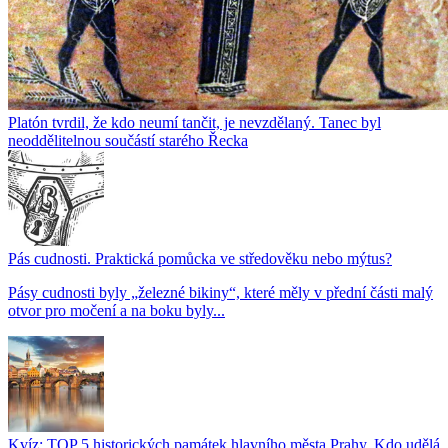
Platón tvrdil, že kdo neumí tančit, je nevzdělaný. Tanec byl
neoddělitelnou součástí starého Řecka
Pás cudnosti. Praktická pomůcka ve středověku nebo mýtus?
Pásy cudnosti byly „železné bikiny“, které měly v přední části malý
otvor pro močení a na boku byly...
Kvíz: TOP 5 historických památek hlavního města Prahy. Kdo udělá