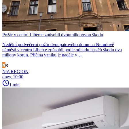
Požár v centru Liberce způsobil dvoumilionovou škodu
Nedělní podvečerní požár dvoupatrového domu na Nerudově
náměstí v centru Liberce způsobil podle odhadu hasičů škodu dva
miliony korun. Příčina vzniku je nadále v…
Náš REGION
dnes, 10:00
1 min