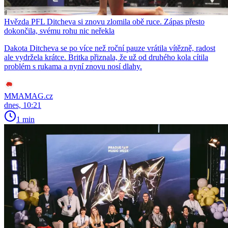
Hvězda PFL Ditcheva si znovu zlomila obě ruce. Zápas přesto
dokončila, svému rohu nic neřekla
Dakota Ditcheva se po více než roční pauze vrátila vítězně, radost
ale vydržela krátce. Britka přiznala, že už od druhého kola cítila
problém s rukama a nyní znovu nosí dlahy.
MMAMAG.cz
dnes, 10:21
1 min