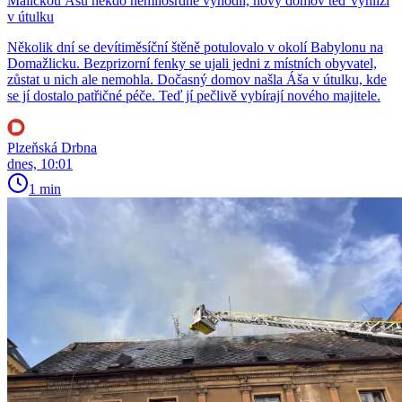
Maličkou Ášu někdo nemilosrdně vyhodil, nový domov teď vyhlíží
v útulku
Několik dní se devítiměsíční štěně potulovalo v okolí Babylonu na
Domažlicku. Bezprizorní fenky se ujali jedni z místních obyvatel,
zůstat u nich ale nemohla. Dočasný domov našla Áša v útulku, kde
se jí dostalo patřičné péče. Teď jí pečlivě vybírají nového majitele.
Plzeňská Drbna
dnes, 10:01
1 min