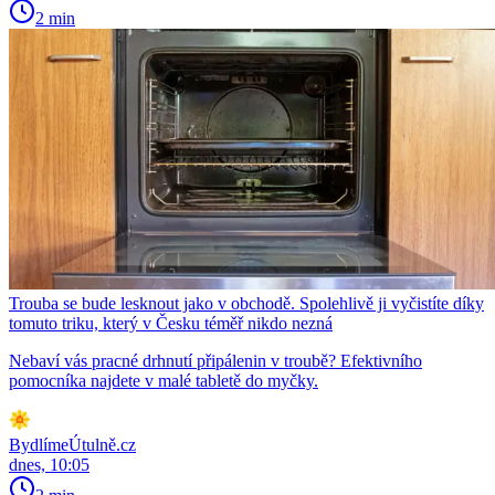
2 min
Trouba se bude lesknout jako v obchodě. Spolehlivě ji vyčistíte díky
tomuto triku, který v Česku téměř nikdo nezná
Nebaví vás pracné drhnutí připálenin v troubě? Efektivního
pomocníka najdete v malé tabletě do myčky.
BydlímeÚtulně.cz
dnes, 10:05