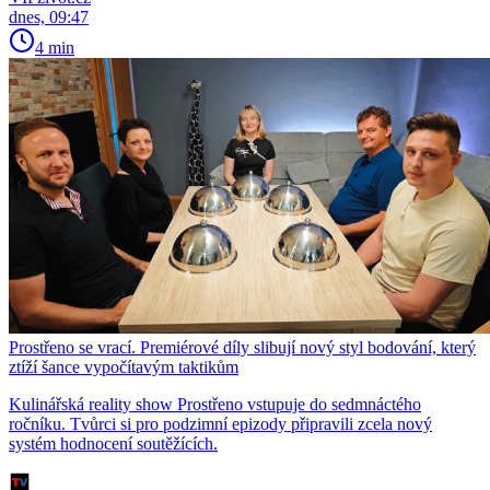
dnes, 09:47
4 min
Prostřeno se vrací. Premiérové díly slibují nový styl bodování, který
ztíží šance vypočítavým taktikům
Kulinářská reality show Prostřeno vstupuje do sedmnáctého
ročníku. Tvůrci si pro podzimní epizody připravili zcela nový
systém hodnocení soutěžících.