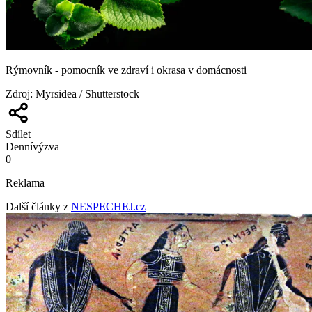
Rýmovník - pomocník ve zdraví i okrasa v domácnosti
Zdroj
:
Myrsidea / Shutterstock
Sdílet
Denní
výzva
0
Reklama
Další články z
NESPECHEJ.cz