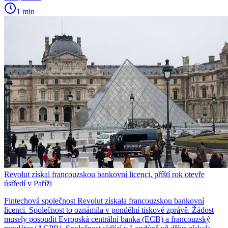
1 min
Revolut získal francouzskou bankovní licenci, příští rok otevře
ústředí v Paříži
Fintechová společnost Revolut získala francouzskou bankovní
licenci. Společnost to oznámila v pondělní tiskové zprávě. Žádost
musely posoudit Evropská centrální banka (ECB) a francouzský