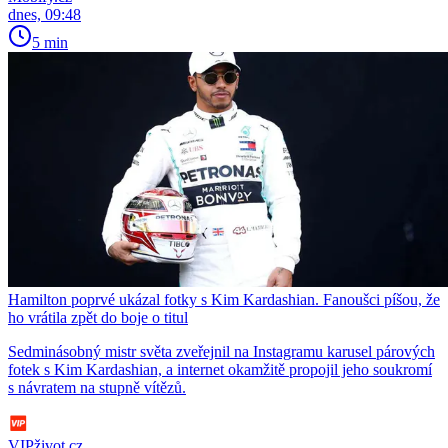
dnes, 09:48
5 min
Hamilton poprvé ukázal fotky s Kim Kardashian. Fanoušci píšou, že
ho vrátila zpět do boje o titul
Sedminásobný mistr světa zveřejnil na Instagramu karusel párových
fotek s Kim Kardashian, a internet okamžitě propojil jeho soukromí
s návratem na stupně vítězů.
VIPživot.cz