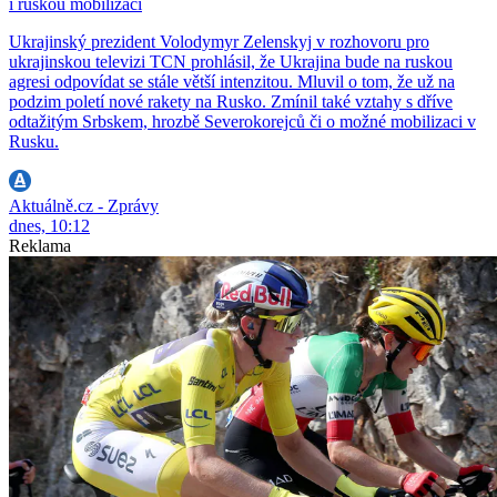
i ruskou mobilizací
Ukrajinský prezident Volodymyr Zelenskyj v rozhovoru pro
ukrajinskou televizi TCN prohlásil, že Ukrajina bude na ruskou
agresi odpovídat se stále větší intenzitou. Mluvil o tom, že už na
podzim poletí nové rakety na Rusko. Zmínil také vztahy s dříve
odtažitým Srbskem, hrozbě Severokorejců či o možné mobilizaci v
Rusku.
Aktuálně.cz - Zprávy
dnes, 10:12
Reklama