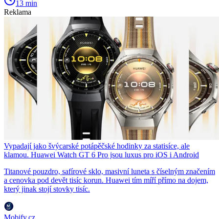
13 min
Reklama
Vypadají jako švýcarské potápěčské hodinky za statisíce, ale
klamou. Huawei Watch GT 6 Pro jsou luxus pro iOS i Android
Titanové pouzdro, safírové sklo, masivní luneta s číselným značením
a cenovka pod devět tisíc korun. Huawei tím míří přímo na dojem,
který jinak stojí stovky tisíc.
Mobify.cz