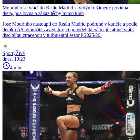
Mourinho se vrací do Realu Madrid s tvrdým režimem: povinná
dieta, posilovna a zákaz léčby mimo klub
José Mourinho nastoupil do Realu Madrid podruhé v kariéře a podle
deníku AS okamžitě zavedl trojici pravidel, která mají kabině vrátit
disciplínu ztracenou v turbulentní sezoně 2025/26.
SportyŽivě
dnes, 10:23
4 min