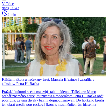
V Telce
dnes, 09:43
2 min
Klášterní škola a nečekaný trest: Marcela Březinová zazářila v
talkshow Petra H. Baťka
Pražská kulturní scéna má svůj stabilní klenot. Talkshow Mimo
scénář známého herce, muzikanta a moderátora Petra H. Baťka opět
potvrdila, že umí diváky bavit i dojmout zároveň. Do horkého křesla
tentokrát usedla pop-rocková ikona s nezaměnitelným hlasem a