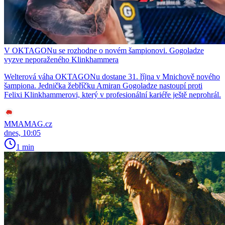
V OKTAGONu se rozhodne o novém šampionovi. Gogoladze
vyzve neporaženého Klinkhammera
Welterová váha OKTAGONu dostane 31. října v Mnichově nového
šampiona. Jednička žebříčku Amiran Gogoladze nastoupí proti
Felixi Klinkhammerovi, který v profesionální kariéře ještě neprohrál.
MMAMAG.cz
dnes, 10:05
1 min