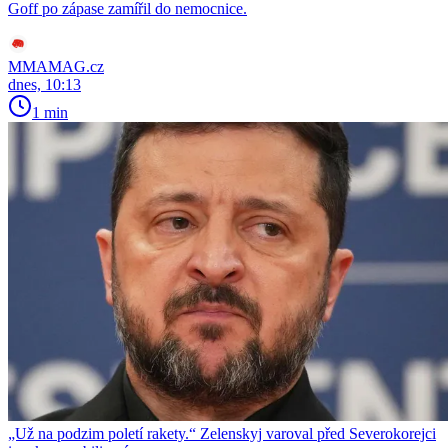
Goff po zápase zamířil do nemocnice.
MMAMAG.cz
dnes, 10:13
1 min
„Už na podzim poletí rakety.“ Zelenskyj varoval před Severokorejci