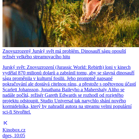
Znovuzrozený Jurský svět má problém. Dinosauří ságu opouští
režisér velkého streamovacího hitu
Jurský svět: Znovuzrození (Jurassic World: Rebirth) loni v kinech
vydělal 870 milionů dolarů a zabránil tomu, aby se slavná dinosauří
sága proměnila v kulturní fosilii. Jeho promptně napsané
pokračování ale dostává citelnou ránu, a přestože s opětovnou účastí
Scarlett Johansson, Jonathana Baileyho a Mahershaly Aliho se
nadále počítá, režisér Gareth Edwards se rozhodl od rozjetého
projektu odstoupit. Studio Universal tak narychlo shání nového
kormidelníka, který by nahradil autora na streamu velmi populární
sci-fi Stvořitel.
Kinobox.cz
dnes, 10:05