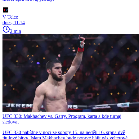
V Telce
dnes, 11:14
2 min
UFC 330: Makhachev vs. Garry. Program, karta a kde turnaj
sledovat
UFC 330 nabídne v noci ze soboty 15. na neděli 16. srpna dvě
titulové bitvy. Islam Makhachev bude poprvé hájit pás velterové