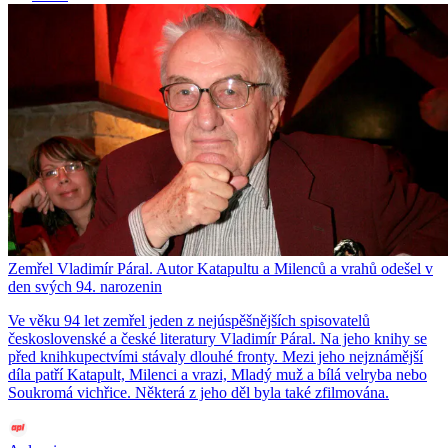
Zemřel Vladimír Páral. Autor Katapultu a Milenců a vrahů odešel v
den svých 94. narozenin
Ve věku 94 let zemřel jeden z nejúspěšnějších spisovatelů
československé a české literatury Vladimír Páral. Na jeho knihy se
před knihkupectvími stávaly dlouhé fronty. Mezi jeho nejznámější
díla patří Katapult, Milenci a vrazi, Mladý muž a bílá velryba nebo
Soukromá vichřice. Některá z jeho děl byla také zfilmována.