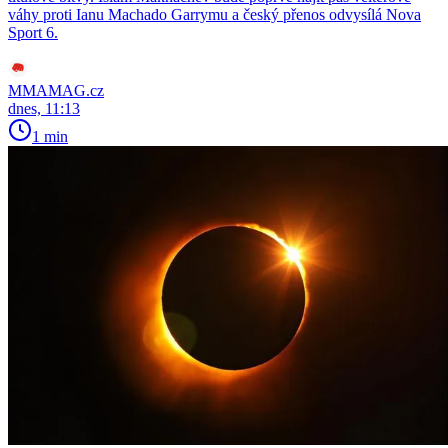
váhy proti Ianu Machado Garrymu a český přenos odvysílá Nova
Sport 6.
MMAMAG.cz
dnes, 11:13
1 min