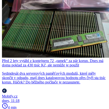
Před 2 lety vytáhl z kontejneru 72 „ramek“ za pár korun. Dnes má
doma poklad za 430 tisíc Kč, ale nemůže je použít
Sedmdesát dva serverových paměťových modulů, které měly
skončit v odpadu, mají dnes katalogovou hodnotu přes čtyři sta tisíc
korun. Háček? Do běžného počítače je nezasunete.
Mobify.cz
dnes, 11:18
4 min