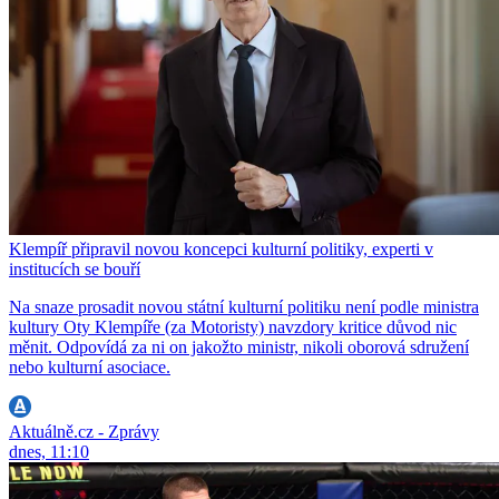
Klempíř připravil novou koncepci kulturní politiky, experti v
institucích se bouří
Na snaze prosadit novou státní kulturní politiku není podle ministra
kultury Oty Klempíře (za Motoristy) navzdory kritice důvod nic
měnit. Odpovídá za ni on jakožto ministr, nikoli oborová sdružení
nebo kulturní asociace.
Aktuálně.cz - Zprávy
dnes, 11:10