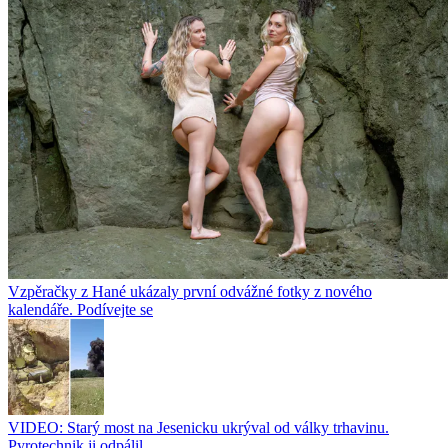
Vzpěračky z Hané ukázaly první odvážné fotky z nového
kalendáře. Podívejte se
VIDEO: Starý most na Jesenicku ukrýval od války trhavinu.
Pyrotechnik ji odpálil