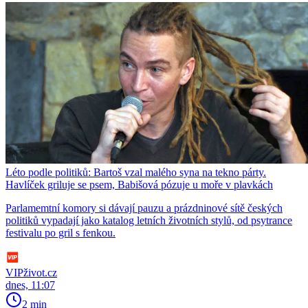
Léto podle politiků: Bartoš vzal malého syna na tekno párty.
Havlíček griluje se psem, Babišová pózuje u moře v plavkách
Parlamemtní komory si dávají pauzu a prázdninové sítě českých
politiků vypadají jako katalog letních životních stylů, od psytrance
festivalu po gril s fenkou.
VIPživot.cz
dnes, 11:07
2 min