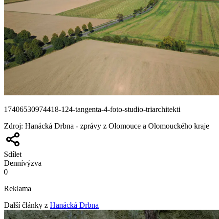
17406530974418-124-tangenta-4-foto-studio-triarchitekti
Zdroj
:
Hanácká Drbna - zprávy z Olomouce a Olomouckého kraje
Sdílet
Denní
výzva
0
Reklama
Další články z
Hanácká Drbna