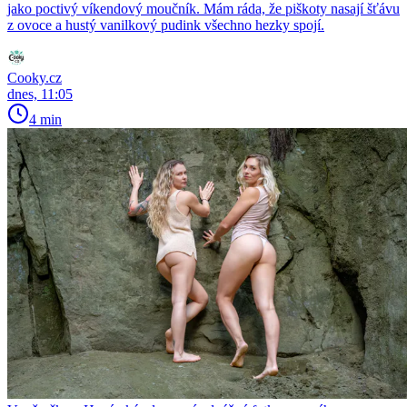
jako poctivý víkendový moučník. Mám ráda, že piškoty nasají šťávu
z ovoce a hustý vanilkový pudink všechno hezky spojí.
Cooky.cz
dnes, 11:05
4 min