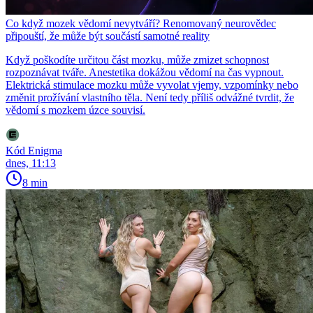
Co když mozek vědomí nevytváří? Renomovaný neurovědec
připouští, že může být součástí samotné reality
Když poškodíte určitou část mozku, může zmizet schopnost
rozpoznávat tváře. Anestetika dokážou vědomí na čas vypnout.
Elektrická stimulace mozku může vyvolat vjemy, vzpomínky nebo
změnit prožívání vlastního těla. Není tedy příliš odvážné tvrdit, že
vědomí s mozkem úzce souvisí.
Kód Enigma
dnes, 11:13
8 min