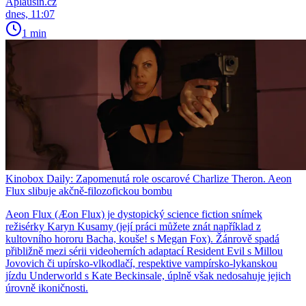
Aplausin.cz
dnes, 11:07
1 min
Kinobox Daily: Zapomenutá role oscarové Charlize Theron. Aeon
Flux slibuje akčně-filozofickou bombu
Aeon Flux (Æon Flux) je dystopický science fiction snímek
režisérky Karyn Kusamy (její práci můžete znát například z
kultovního hororu Bacha, kouše! s Megan Fox). Žánrově spadá
přibližně mezi sérii videoherních adaptací Resident Evil s Millou
Jovovich či upírsko-vlkodlačí, respektive vampírsko-lykanskou
jízdu Underworld s Kate Beckinsale, úplně však nedosahuje jejich
úrovně ikoničnosti.