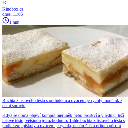
Kinobox.cz
dnes, 11:05
1 min
Buchta z listového těsta s pudinkem a ovocem je rychlý moučník z
osmi surovin
Když se doma objeví kompot meruněk nebo broskví a v lednici leží
listové těsto, většinou je rozhodnuto. Tahle buchta z listového těsta s
pudinkem, piškoty a ovocem je rychlá, nenáročná a přitom působí