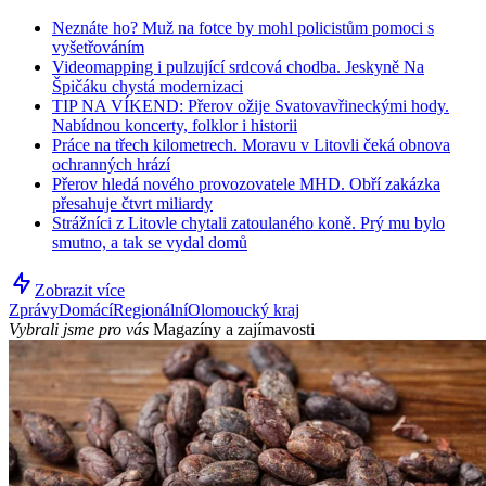
Neznáte ho? Muž na fotce by mohl policistům pomoci s
vyšetřováním
Videomapping i pulzující srdcová chodba. Jeskyně Na
Špičáku chystá modernizaci
TIP NA VÍKEND: Přerov ožije Svatovavřineckými hody.
Nabídnou koncerty, folklor i historii
Práce na třech kilometrech. Moravu v Litovli čeká obnova
ochranných hrází
Přerov hledá nového provozovatele MHD. Obří zakázka
přesahuje čtvrt miliardy
Strážníci z Litovle chytali zatoulaného koně. Prý mu bylo
smutno, a tak se vydal domů
Zobrazit více
Zprávy
Domácí
Regionální
Olomoucký kraj
Vybrali jsme pro vás
Magazíny a zajímavosti