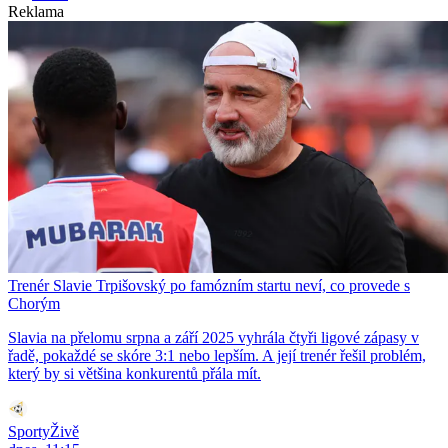
Reklama
Trenér Slavie Trpišovský po famózním startu neví, co provede s
Chorým
Slavia na přelomu srpna a září 2025 vyhrála čtyři ligové zápasy v
řadě, pokaždé se skóre 3:1 nebo lepším. A její trenér řešil problém,
který by si většina konkurentů přála mít.
SportyŽivě