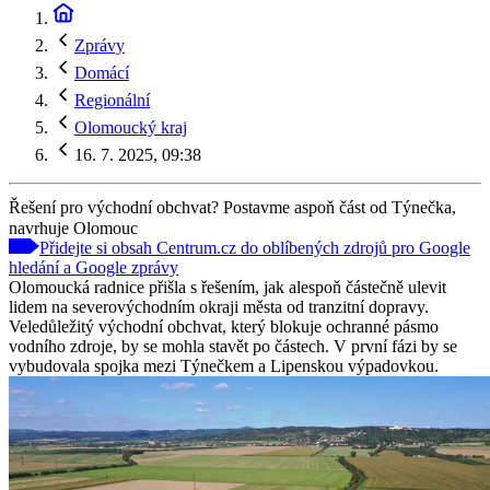
Zprávy
Domácí
Regionální
Olomoucký kraj
16. 7. 2025, 09:38
Řešení pro východní obchvat? Postavme aspoň část od Týnečka,
navrhuje Olomouc
Přidejte si obsah Centrum.cz do oblíbených zdrojů pro Google
hledání a Google zprávy
Olomoucká radnice přišla s řešením, jak alespoň částečně ulevit
lidem na severovýchodním okraji města od tranzitní dopravy.
Veledůležitý východní obchvat, který blokuje ochranné pásmo
vodního zdroje, by se mohla stavět po částech. V první fázi by se
vybudovala spojka mezi Týnečkem a Lipenskou výpadovkou.