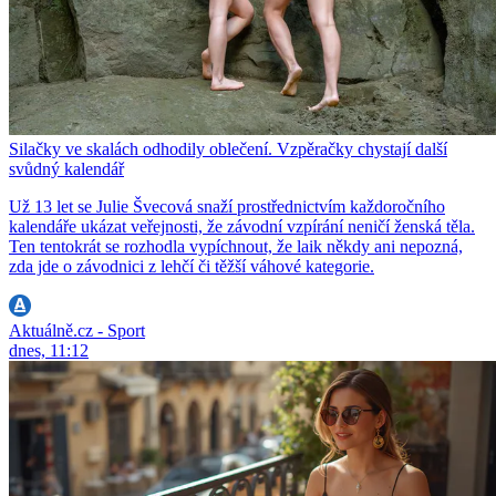
Silačky ve skalách odhodily oblečení. Vzpěračky chystají další
svůdný kalendář
Už 13 let se Julie Švecová snaží prostřednictvím každoročního
kalendáře ukázat veřejnosti, že závodní vzpírání neničí ženská těla.
Ten tentokrát se rozhodla vypíchnout, že laik někdy ani nepozná,
zda jde o závodnici z lehčí či těžší váhové kategorie.
Aktuálně.cz - Sport
dnes, 11:12