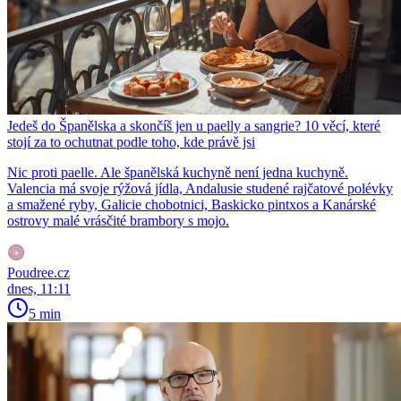
Jedeš do Španělska a skončíš jen u paelly a sangrie? 10 věcí, které
stojí za to ochutnat podle toho, kde právě jsi
Nic proti paelle. Ale španělská kuchyně není jedna kuchyně.
Valencia má svoje rýžová jídla, Andalusie studené rajčatové polévky
a smažené ryby, Galicie chobotnici, Baskicko pintxos a Kanárské
ostrovy malé vrásčité brambory s mojo.
Poudree.cz
dnes, 11:11
5 min