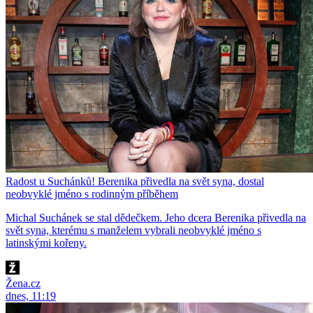
Radost u Suchánků! Berenika přivedla na svět syna, dostal
neobvyklé jméno s rodinným příběhem
Michal Suchánek se stal dědečkem. Jeho dcera Berenika přivedla na
svět syna, kterému s manželem vybrali neobvyklé jméno s
latinskými kořeny.
Žena.cz
dnes, 11:19