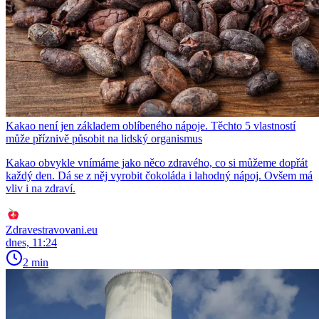
Kakao není jen základem oblíbeného nápoje. Těchto 5 vlastností
může příznivě působit na lidský organismus
Kakao obvykle vnímáme jako něco zdravého, co si můžeme dopřát
každý den. Dá se z něj vyrobit čokoláda i lahodný nápoj. Ovšem má
vliv i na zdraví.
Zdravestravovani.eu
dnes, 11:24
2 min