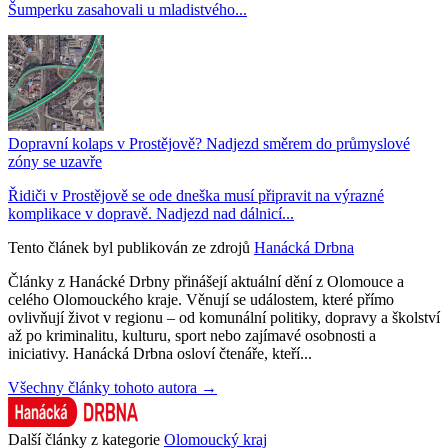
Šumperku zasahovali u mladistvého...
Dopravní kolaps v Prostějově? Nadjezd směrem do průmyslové
zóny se uzavře
Řidiči v Prostějově se ode dneška musí připravit na výrazné
komplikace v dopravě. Nadjezd nad dálnicí...
Tento článek byl publikován ze zdrojů
Hanácká Drbna
Články z Hanácké Drbny přinášejí aktuální dění z Olomouce a
celého Olomouckého kraje. Věnují se událostem, které přímo
ovlivňují život v regionu – od komunální politiky, dopravy a školství
až po kriminalitu, kulturu, sport nebo zajímavé osobnosti a
iniciativy. Hanácká Drbna osloví čtenáře, kteří...
Všechny články tohoto autora →
Další články z kategorie
Olomoucký kraj