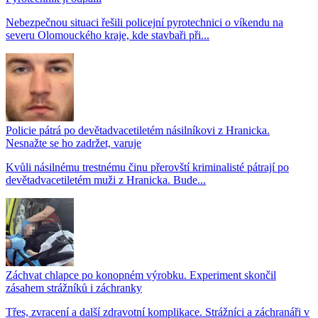
Nebezpečnou situaci řešili policejní pyrotechnici o víkendu na
severu Olomouckého kraje, kde stavbaři při...
Policie pátrá po devětadvacetiletém násilníkovi z Hranicka.
Nesnažte se ho zadržet, varuje
Kvůli násilnému trestnému činu přerovští kriminalisté pátrají po
devětadvacetiletém muži z Hranicka. Bude...
Záchvat chlapce po konopném výrobku. Experiment skončil
zásahem strážníků i záchranky
Třes, zvracení a další zdravotní komplikace. Strážníci a záchranáři v