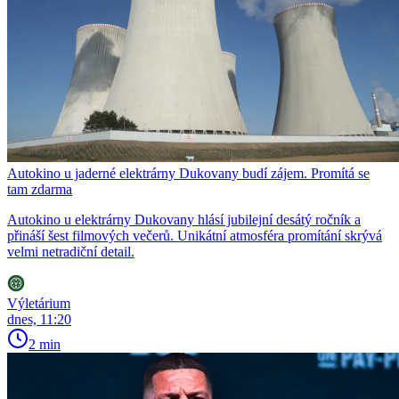
Autokino u jaderné elektrárny Dukovany budí zájem. Promítá se
tam zdarma
Autokino u elektrárny Dukovany hlásí jubilejní desátý ročník a
přináší šest filmových večerů. Unikátní atmosféra promítání skrývá
velmi netradiční detail.
Výletárium
dnes, 11:20
2 min