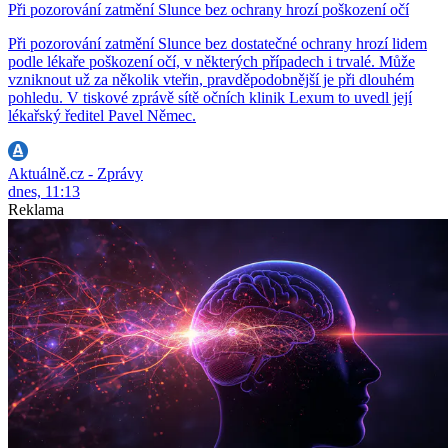
Při pozorování zatmění Slunce bez ochrany hrozí poškození očí
Při pozorování zatmění Slunce bez dostatečné ochrany hrozí lidem
podle lékaře poškození očí, v některých případech i trvalé. Může
vzniknout už za několik vteřin, pravděpodobnější je při dlouhém
pohledu. V tiskové zprávě sítě očních klinik Lexum to uvedl její
lékařský ředitel Pavel Němec.
Aktuálně.cz - Zprávy
dnes, 11:13
Reklama