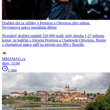
Dražitel dal za zážitky s Pereirou a Oliveirou přes milion.
Neymarova aukce pomáhala dětem
Neznámý dražitel zaplatil 310 000 realů, tedy zhruba 1,27 milionu
korun, za balíček s Alexem Pereirou a Charlesem Oliveirou. Peníze
z charitativní aukce míří na projekt pro děti v Brazílii.
MMAMAG.cz
dnes, 11:04
1 min