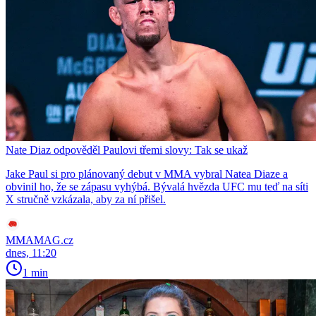
Nate Diaz odpověděl Paulovi třemi slovy: Tak se ukaž
Jake Paul si pro plánovaný debut v MMA vybral Natea Diaze a
obvinil ho, že se zápasu vyhýbá. Bývalá hvězda UFC mu teď na síti
X stručně vzkázala, aby za ní přišel.
MMAMAG.cz
dnes, 11:20
1 min