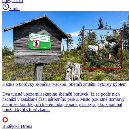
dnes, 11:15
3 min
Hádka o borůvky skončila rvačkou. Sběrači zmlátili cyklisty kýblem
Dva turisté upozornili skupinu sběračů borůvek, že se podle nich
nachází v zakázané části národního parku. Místo poklidné domluvy
ale přišel konflikt, při kterém údajně padaly facky a jako zbraň bal
použit i kýbl s borůvkami.
Budějcká Drbna