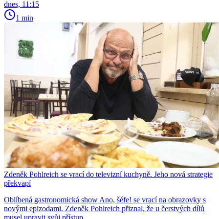
dnes, 11:15
1 min
Zdeněk Pohlreich se vrací do televizní kuchyně. Jeho nová strategie
překvapí
Oblíbená gastronomická show Ano, šéfe! se vrací na obrazovky s
novými epizodami. Zdeněk Pohlreich přiznal, že u čerstvých dílů
musel upravit svůj přístup.