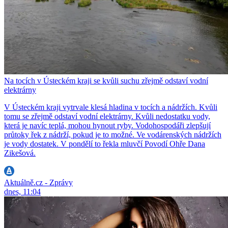
Na tocích v Ústeckém kraji se kvůli suchu zřejmě odstaví vodní
elektrárny
V Ústeckém kraji vytrvale klesá hladina v tocích a nádržích. Kvůli
tomu se zřejmě odstaví vodní elektrárny. Kvůli nedostatku vody,
která je navíc teplá, mohou hynout ryby. Vodohospodáři zlepšují
průtoky řek z nádrží, pokud je to možné. Ve vodárenských nádržích
je vody dostatek. V pondělí to řekla mluvčí Povodí Ohře Dana
Zikešová.
Aktuálně.cz - Zprávy
dnes, 11:04