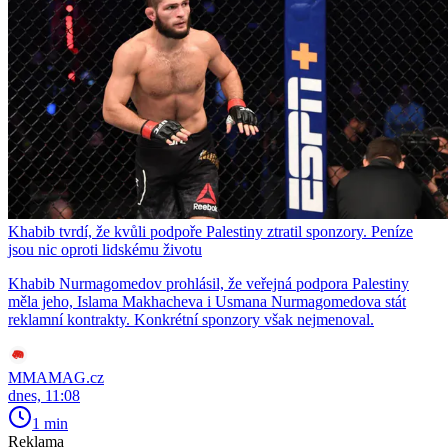
Khabib tvrdí, že kvůli podpoře Palestiny ztratil sponzory. Peníze
jsou nic oproti lidskému životu
Khabib Nurmagomedov prohlásil, že veřejná podpora Palestiny
měla jeho, Islama Makhacheva i Usmana Nurmagomedova stát
reklamní kontrakty. Konkrétní sponzory však nejmenoval.
MMAMAG.cz
dnes, 11:08
1 min
Reklama