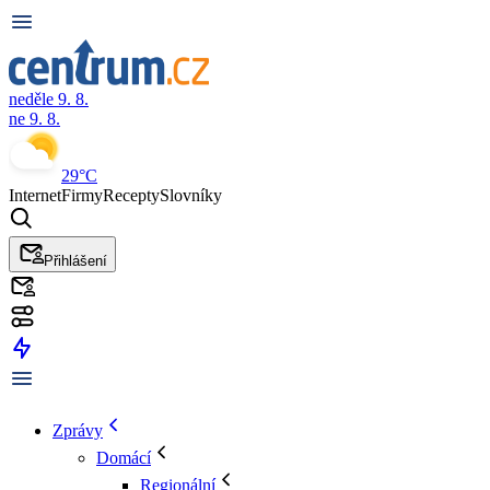
neděle 9. 8.
ne 9. 8.
29°C
Internet
Firmy
Recepty
Slovníky
Přihlášení
Zprávy
Domácí
Regionální