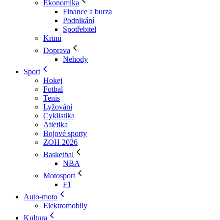
Ekonomika
Finance a burza
Podnikání
Spotřebitel
Krimi
Doprava
Nehody
Sport
Hokej
Fotbal
Tenis
Lyžování
Cyklistika
Atletika
Bojové sporty
ZOH 2026
Basketbal
NBA
Motosport
F1
Auto-moto
Elektromobily
Kultura