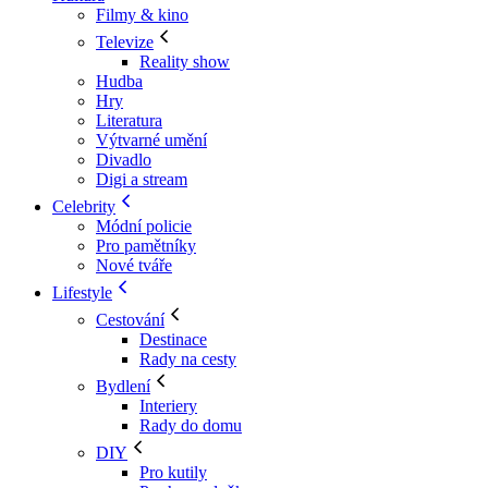
Filmy & kino
Televize
Reality show
Hudba
Hry
Literatura
Výtvarné umění
Divadlo
Digi a stream
Celebrity
Módní policie
Pro pamětníky
Nové tváře
Lifestyle
Cestování
Destinace
Rady na cesty
Bydlení
Interiery
Rady do domu
DIY
Pro kutily