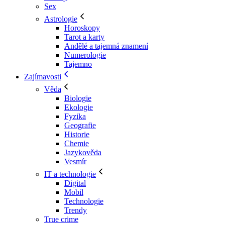
Sex
Astrologie
Horoskopy
Tarot a karty
Andělé a tajemná znamení
Numerologie
Tajemno
Zajímavosti
Věda
Biologie
Ekologie
Fyzika
Geografie
Historie
Chemie
Jazykověda
Vesmír
IT a technologie
Digital
Mobil
Technologie
Trendy
True crime