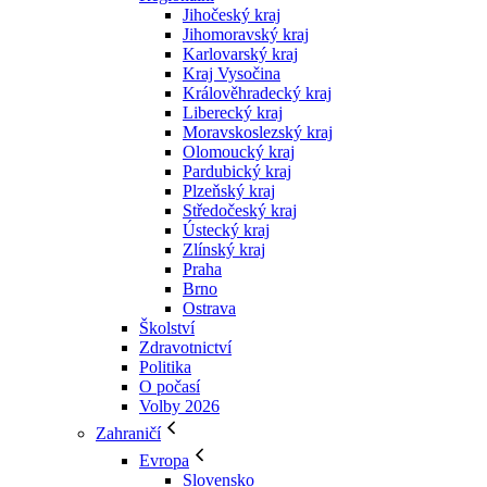
Jihočeský kraj
Jihomoravský kraj
Karlovarský kraj
Kraj Vysočina
Králověhradecký kraj
Liberecký kraj
Moravskoslezský kraj
Olomoucký kraj
Pardubický kraj
Plzeňský kraj
Středočeský kraj
Ústecký kraj
Zlínský kraj
Praha
Brno
Ostrava
Školství
Zdravotnictví
Politika
O počasí
Volby 2026
Zahraničí
Evropa
Slovensko