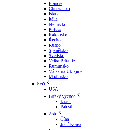
Francie
Chorvatsko
Island
Itálie
Německo
Polsko
Rakousko
Řecko
Rusko
Španělsko
Švédsko
Velká Británie
Rumunsko
Válka na Ukrajině
Maďarsko
Svět
USA
Blízký východ
Izrael
Palestina
Asie
Čína
Jižní Korea