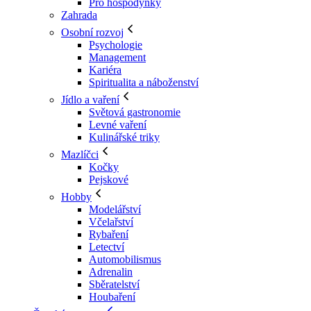
Pro hospodyňky
Zahrada
Osobní rozvoj
Psychologie
Management
Kariéra
Spiritualita a náboženství
Jídlo a vaření
Světová gastronomie
Levné vaření
Kulinářské triky
Mazlíčci
Kočky
Pejskové
Hobby
Modelářství
Včelařství
Rybaření
Letectví
Automobilismus
Adrenalin
Sběratelství
Houbaření