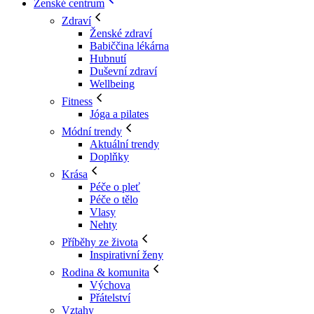
Ženské centrum
Zdraví
Ženské zdraví
Babiččina lékárna
Hubnutí
Duševní zdraví
Wellbeing
Fitness
Jóga a pilates
Módní trendy
Aktuální trendy
Doplňky
Krása
Péče o pleť
Péče o tělo
Vlasy
Nehty
Příběhy ze života
Inspirativní ženy
Rodina & komunita
Výchova
Přátelství
Vztahy