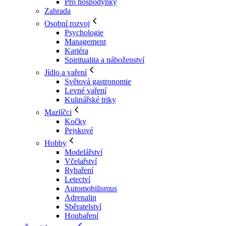
Pro hospodyňky
Zahrada
Osobní rozvoj
Psychologie
Management
Kariéra
Spiritualita a náboženství
Jídlo a vaření
Světová gastronomie
Levné vaření
Kulinářské triky
Mazlíčci
Kočky
Pejskové
Hobby
Modelářství
Včelařství
Rybaření
Letectví
Automobilismus
Adrenalin
Sběratelství
Houbaření