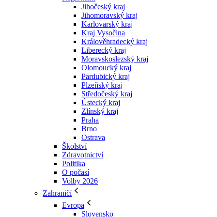
Jihočeský kraj
Jihomoravský kraj
Karlovarský kraj
Kraj Vysočina
Králověhradecký kraj
Liberecký kraj
Moravskoslezský kraj
Olomoucký kraj
Pardubický kraj
Plzeňský kraj
Středočeský kraj
Ústecký kraj
Zlínský kraj
Praha
Brno
Ostrava
Školství
Zdravotnictví
Politika
O počasí
Volby 2026
Zahraničí
Evropa
Slovensko