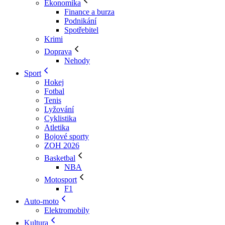
Ekonomika
Finance a burza
Podnikání
Spotřebitel
Krimi
Doprava
Nehody
Sport
Hokej
Fotbal
Tenis
Lyžování
Cyklistika
Atletika
Bojové sporty
ZOH 2026
Basketbal
NBA
Motosport
F1
Auto-moto
Elektromobily
Kultura