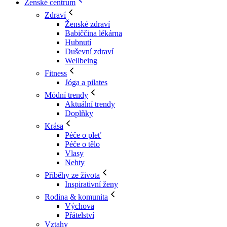
Ženské centrum
Zdraví
Ženské zdraví
Babiččina lékárna
Hubnutí
Duševní zdraví
Wellbeing
Fitness
Jóga a pilates
Módní trendy
Aktuální trendy
Doplňky
Krása
Péče o pleť
Péče o tělo
Vlasy
Nehty
Příběhy ze života
Inspirativní ženy
Rodina & komunita
Výchova
Přátelství
Vztahy