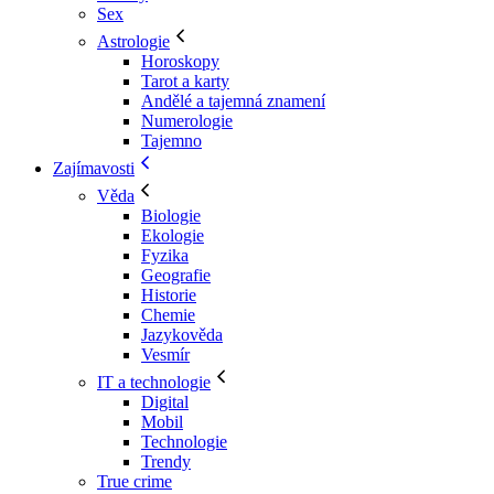
Sex
Astrologie
Horoskopy
Tarot a karty
Andělé a tajemná znamení
Numerologie
Tajemno
Zajímavosti
Věda
Biologie
Ekologie
Fyzika
Geografie
Historie
Chemie
Jazykověda
Vesmír
IT a technologie
Digital
Mobil
Technologie
Trendy
True crime