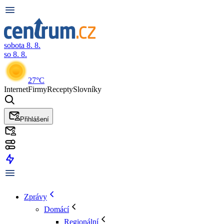
sobota 8. 8.
so 8. 8.
27°C
Internet
Firmy
Recepty
Slovníky
Přihlášení
Zprávy
Domácí
Regionální