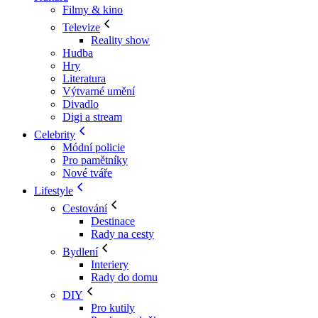
Filmy & kino
Televize
Reality show
Hudba
Hry
Literatura
Výtvarné umění
Divadlo
Digi a stream
Celebrity
Módní policie
Pro pamětníky
Nové tváře
Lifestyle
Cestování
Destinace
Rady na cesty
Bydlení
Interiery
Rady do domu
DIY
Pro kutily