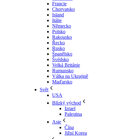
Francie
Chorvatsko
Island
Itálie
Německo
Polsko
Rakousko
Řecko
Rusko
Španělsko
Švédsko
Velká Británie
Rumunsko
Válka na Ukrajině
Maďarsko
Svět
USA
Blízký východ
Izrael
Palestina
Asie
Čína
Jižní Korea