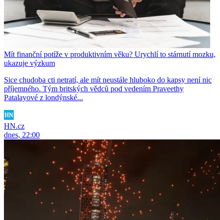
Mít finanční potíže v produktivním věku? Urychlí to stárnutí mozku,
ukazuje výzkum
Sice chudoba cti netratí, ale mít neustále hluboko do kapsy není nic
příjemného. Tým britských vědců pod vedením Praveethy
Patalayové z londýnské...
HN.cz
dnes, 22:00