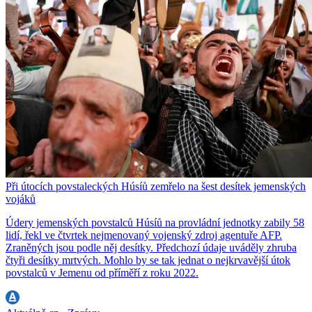
Při útocích povstaleckých Húsíů zemřelo na šest desítek jemenských
vojáků
Údery jemenských povstalců Húsíů na provládní jednotky zabily 58
lidí, řekl ve čtvrtek nejmenovaný vojenský zdroj agentuře AFP.
Zraněných jsou podle něj desítky. Předchozí údaje uváděly zhruba
čtyři desítky mrtvých. Mohlo by se tak jednat o nejkrvavější útok
povstalců v Jemenu od příměří z roku 2022.