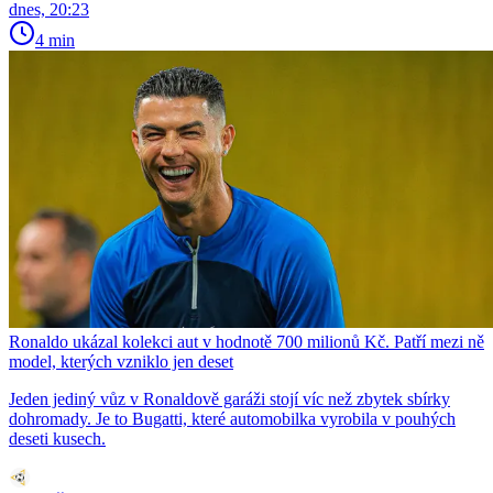
dnes, 20:23
4 min
Ronaldo ukázal kolekci aut v hodnotě 700 milionů Kč. Patří mezi ně
model, kterých vzniklo jen deset
Jeden jediný vůz v Ronaldově garáži stojí víc než zbytek sbírky
dohromady. Je to Bugatti, které automobilka vyrobila v pouhých
deseti kusech.