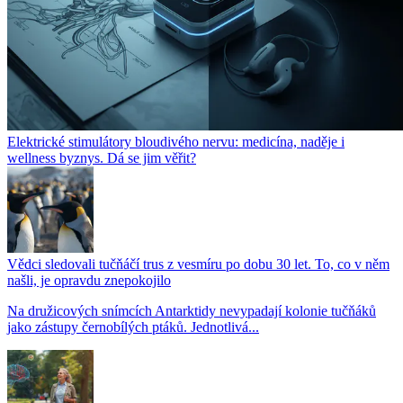
Elektrické stimulátory bloudivého nervu: medicína, naděje i
wellness byznys. Dá se jim věřit?
Vědci sledovali tučňáčí trus z vesmíru po dobu 30 let. To, co v něm
našli, je opravdu znepokojilo
Na družicových snímcích Antarktidy nevypadají kolonie tučňáků
jako zástupy černobílých ptáků. Jednotlivá...