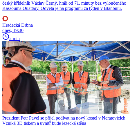
český křídelník Václav Černý, hráli od 71. minuty bez vyloučeného
Kassouma Ouattary. Odveta je na programu za týden v Istanbulu.
Hradecká Drbna
dnes, 19:30
2 min
Prezident Petr Pavel se přijel podívat na nový kostel v Neratovicích.
Vzniká 3D tiskem a uvnitř bude lezecká stěna