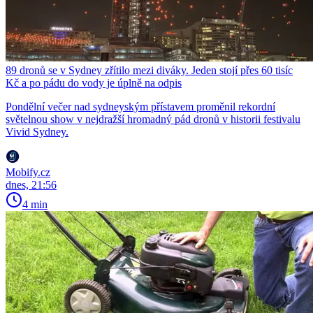
89 dronů se v Sydney zřítilo mezi diváky. Jeden stojí přes 60 tisíc
Kč a po pádu do vody je úplně na odpis
Pondělní večer nad sydneyským přístavem proměnil rekordní
světelnou show v nejdražší hromadný pád dronů v historii festivalu
Vivid Sydney.
Mobify.cz
dnes, 21:56
4 min