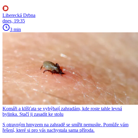
Liberecká Drbna
dnes, 19:35
3 min
Komáři a klíšťata se vyhýbají zahradám, kde roste tahle levná
bylinka. Stačí ji zasadit ke stolu
S otravným hmyzem na zahradě se smířit nemusíte. Pomůže vám
řešení, které si pro vás nachystala sama příroda.