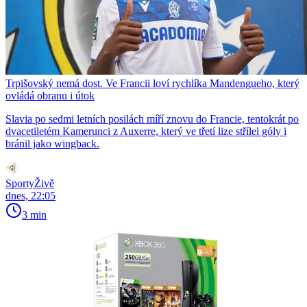
Trpišovský nemá dost. Ve Francii loví rychlíka Mandengueho, který
ovládá obranu i útok
Slavia po sedmi letních posilách míří znovu do Francie, tentokrát po
dvacetiletém Kamerunci z Auxerre, který ve třetí lize střílel góly i
bránil jako wingback.
SportyŽivě
dnes, 22:05
3 min