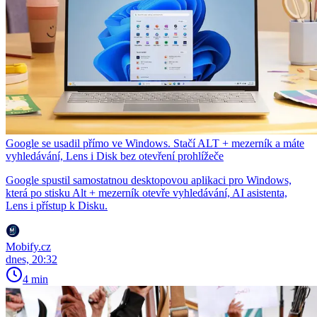
Google se usadil přímo ve Windows. Stačí ALT + mezerník a máte
vyhledávání, Lens i Disk bez otevření prohlížeče
Google spustil samostatnou desktopovou aplikaci pro Windows,
která po stisku Alt + mezerník otevře vyhledávání, AI asistenta,
Lens i přístup k Disku.
Mobify.cz
dnes, 20:32
4 min