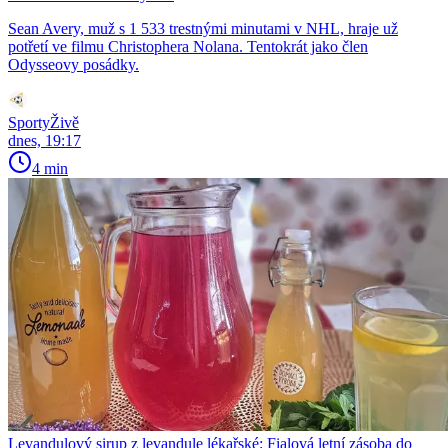
Sean Avery, muž s 1 533 trestnými minutami v NHL, hraje už
potřetí ve filmu Christophera Nolana. Tentokrát jako člen
Odysseovy posádky.
SportyŽivě
dnes, 19:17
4 min
Levandulový sirup z levandule lékařské: Fialová letní zásoba do