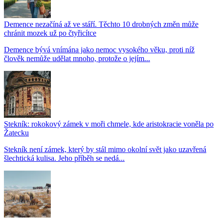
Demence nezačíná až ve stáří. Těchto 10 drobných změn může
chránit mozek už po čtyřicítce
Demence bývá vnímána jako nemoc vysokého věku, proti níž
člověk nemůže udělat mnoho, protože o jejím...
Stekník: rokokový zámek v moři chmele, kde aristokracie voněla po
Žatecku
Stekník není zámek, který by stál mimo okolní svět jako uzavřená
šlechtická kulisa. Jeho příběh se nedá...