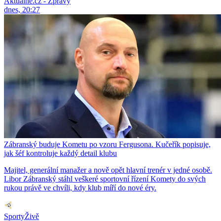
Aktuálně.cz - Zprávy
dnes, 20:27
Zábranský buduje Kometu po vzoru Fergusona. Kučeřík popisuje,
jak šéf kontroluje každý detail klubu
Majitel, generální manažer a nově opět hlavní trenér v jedné osobě.
Libor Zábranský stáhl veškeré sportovní řízení Komety do svých
rukou právě ve chvíli, kdy klub míří do nové éry.
SportyŽivě