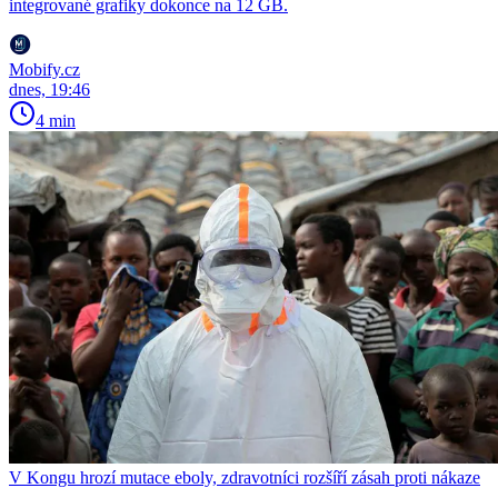
integrované grafiky dokonce na 12 GB.
Mobify.cz
dnes, 19:46
4 min
V Kongu hrozí mutace eboly, zdravotníci rozšíří zásah proti nákaze