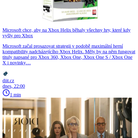
Microsoft chce, aby na Xbox Helix běhaly všechny hry, které kdy
vyšly pro Xbox
Microsoft začal prosazovat strategii v podobě maximální herní
kompatibility nadcházejícího Xbox Helix. Měly by na něm fungovat
tituly napsané pro Xbox 360, Xbox One, Xbox One S / Xbox One
X i novinky…
diit.cz
dnes, 22:00
1 min