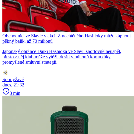
Obchodníci ze Slavie v akci. Z nechtěného Hashioky může kápnout
pěkný balík, až 70 milionů
Japonský obránce Daiki Hashioka ve Slavii sportovně neuspěl,
přesto z něj klub může vytěžit desítky milionů korun díky
promyšlené smluvní strategii.
SportyŽivě
dnes, 21:32
3 min