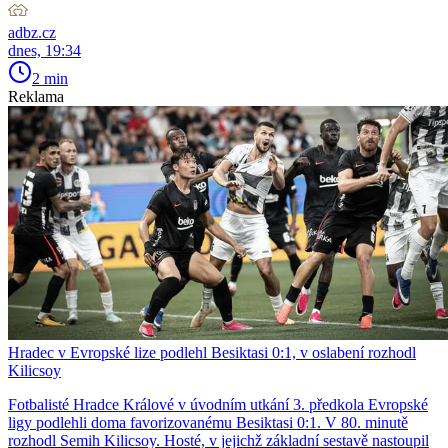
adbz.cz
dnes, 19:34
2 min
Reklama
Hradec v Evropské lize podlehl Besiktasi 0:1, v oslabení rozhodl
Kilicsoy
Fotbalisté Hradce Králové v úvodním utkání 3. předkola Evropské
ligy podlehli doma favorizovanému Besiktasi 0:1. V 80. minutě
rozhodl Semih Kilicsoy. Hosté, v jejichž základní sestavě nastoupil