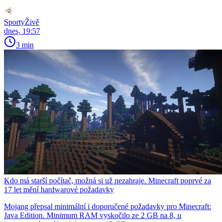
SportyŽivě
dnes, 19:57
3 min
Kdo má starší počítač, možná si už nezahraje. Minecraft poprvé za
17 let mění hardwarové požadavky
Mojang přepsal minimální i doporučené požadavky pro Minecraft:
Java Edition. Minimum RAM vyskočilo ze 2 GB na 8, u