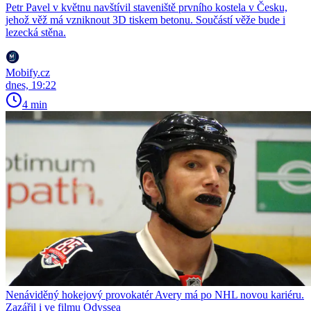
Petr Pavel v květnu navštívil staveniště prvního kostela v Česku,
jehož věž má vzniknout 3D tiskem betonu. Součástí věže bude i
lezecká stěna.
Mobify.cz
dnes, 19:22
4 min
Nenáviděný hokejový provokatér Avery má po NHL novou kariéru.
Zazářil i ve filmu Odyssea