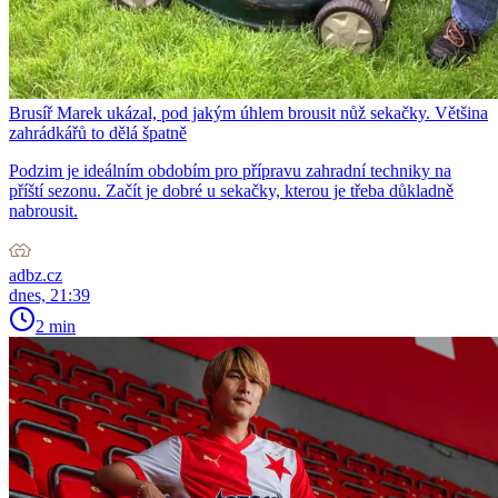
Brusíř Marek ukázal, pod jakým úhlem brousit nůž sekačky. Většina
zahrádkářů to dělá špatně
Podzim je ideálním obdobím pro přípravu zahradní techniky na
příští sezonu. Začít je dobré u sekačky, kterou je třeba důkladně
nabrousit.
adbz.cz
dnes, 21:39
2 min