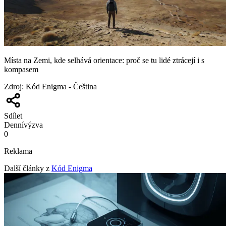
Místa na Zemi, kde selhává orientace: proč se tu lidé ztrácejí i s
kompasem
Zdroj
:
Kód Enigma - Čeština
Sdílet
Denní
výzva
0
Reklama
Další články z
Kód Enigma