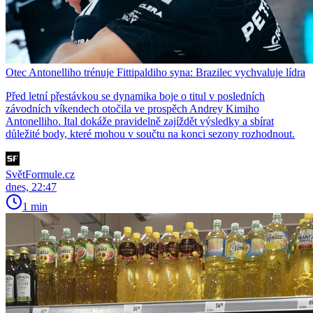
Otec Antonelliho trénuje Fittipaldiho syna: Brazilec vychvaluje lídra
Před letní přestávkou se dynamika boje o titul v posledních
závodních víkendech otočila ve prospěch Andrey Kimiho
Antonelliho. Ital dokáže pravidelně zajíždět výsledky a sbírat
důležité body, které mohou v součtu na konci sezony rozhodnout.
SvětFormule.cz
dnes, 22:47
1 min