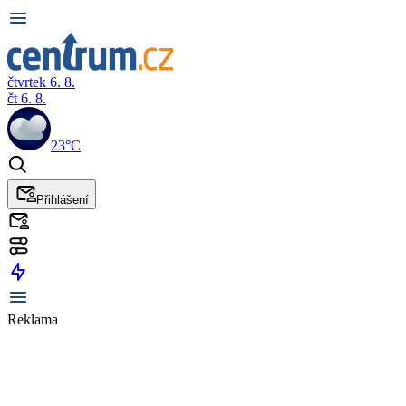
čtvrtek 6. 8.
čt 6. 8.
23°C
Přihlášení
Reklama