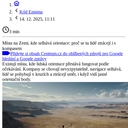
Kód Enigma
14. 12. 2025, 11:11
3 min
Místa na Zemi, kde selhává orientace: proč se tu lidé ztrácejí i s
kompasem
Přidejte si obsah Centrum.cz do oblíbených zdrojů pro Google
hledání a Google zprávy
Existují místa, kde lidská orientace přestává fungovat podle
očekávání. Kompasy se chovají nevyzpytatelně, navigace selhává,
lidé se pohybují v kruzích a ztrácejí směr, i když vidí jasné
orientační body.