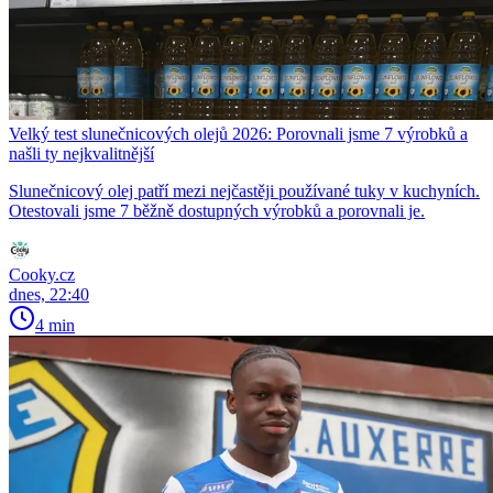
Velký test slunečnicových olejů 2026: Porovnali jsme 7 výrobků a
našli ty nejkvalitnější
Slunečnicový olej patří mezi nejčastěji používané tuky v kuchyních.
Otestovali jsme 7 běžně dostupných výrobků a porovnali je.
Cooky.cz
dnes, 22:40
4 min