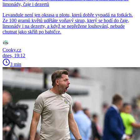
limonády, čaje i dezertů
Levandule není jen okrasa u plotu, která dobře vypadá na fotkách.
Ze 100 gramů květů uděláte voňavý sirup, který se hodí do čaje,
limonády i na dezerty, a když se nepřežene louhování, nebude
chutnat jako skříň po babičce.
Cooky.cz
dnes, 19:12
3 min