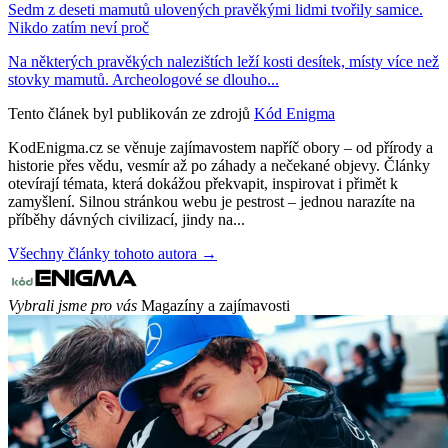
Sedm z deseti mamutů ulovených pravěkými lidmi tvořily samice.
Nikdo zatím neví proč
Na některých pravěkých nalezištích leží kosti desítek, místy více než
stovky mamutů. Archeologové se dlouho...
Tento článek byl publikován ze zdrojů
Kód Enigma
KodEnigma.cz se věnuje zajímavostem napříč obory – od přírody a
historie přes vědu, vesmír až po záhady a nečekané objevy. Články
otevírají témata, která dokážou překvapit, inspirovat i přimět k
zamyšlení. Silnou stránkou webu je pestrost – jednou narazíte na
příběhy dávných civilizací, jindy na...
Všechny články tohoto autora →
Vybrali jsme pro vás
Magazíny a zajímavosti