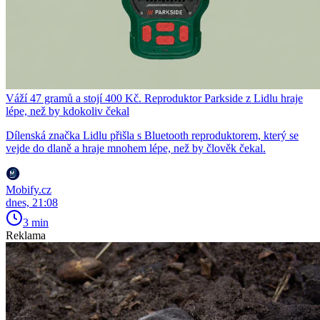
Váží 47 gramů a stojí 400 Kč. Reproduktor Parkside z Lidlu hraje
lépe, než by kdokoliv čekal
Dílenská značka Lidlu přišla s Bluetooth reproduktorem, který se
vejde do dlaně a hraje mnohem lépe, než by člověk čekal.
Mobify.cz
dnes, 21:08
3 min
Reklama