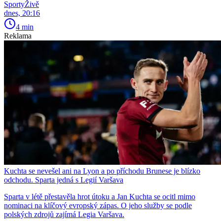
SportyŽivě
dnes, 20:16
4 min
Reklama
Kuchta se nevešel ani na Lyon a po příchodu Brunese je blízko
odchodu. Sparta jedná s Legií Varšava
Sparta v létě přestavěla hrot útoku a Jan Kuchta se ocitl mimo
nominaci na klíčový evropský zápas. O jeho služby se podle
polských zdrojů zajímá Legia Varšava.