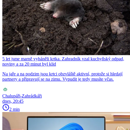
5 let jsme marně vyháněli krtka. Zahradník vzal kuchyňský odpad,
noviny a za 20 minut byl klid
Na jaře a na podzim jsou krtci obzvláště aktivní, protože si hledají
partnery a připravují se na zimu. Vypudit je tedy musíte včas.
Chalupáři-Zahrádkáři
dnes, 20:45
2 min