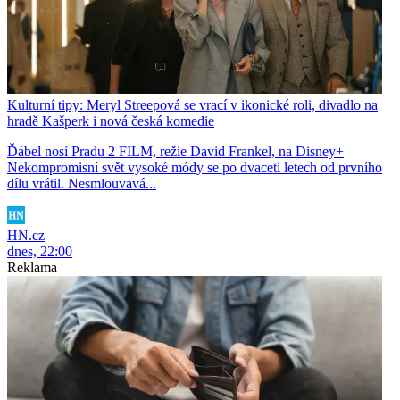
Kulturní tipy: Meryl Streepová se vrací v ikonické roli, divadlo na
hradě Kašperk i nová česká komedie
Ďábel nosí Pradu 2 FILM, režie David Frankel, na Disney+
Nekompromisní svět vysoké módy se po dvaceti letech od prvního
dílu vrátil. Nesmlouvavá...
HN.cz
dnes, 22:00
Reklama