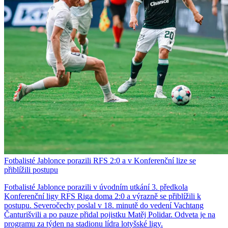
Fotbalisté Jablonce porazili RFS 2:0 a v Konferenční lize se
přiblížili postupu
Fotbalisté Jablonce porazili v úvodním utkání 3. předkola
Konferenční ligy RFS Riga doma 2:0 a výrazně se přiblížili k
postupu. Severočechy poslal v 18. minutě do vedení Vachtang
Čanturišvili a po pauze přidal pojistku Matěj Polidar. Odveta je na
programu za týden na stadionu lídra lotyšské ligy.