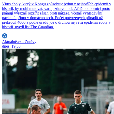
Virus eboly, který v Kongu způsobuje jednu z nejhorších epidemií v
historii, by mohl mutovat, varují zdravotníci. Afričtí odborníci proto
plánují výrazně rozšířit zásah proti nákaze, včetně vyhledávání
pacientů přímo v domácnostech. Počet potvrzených případů už
překročil 4000 a podle úřadů jde o druhou největší epidemii eboly v
historii, uvedl list The Guardian.
Aktuálně.cz - Zprávy
dnes, 19:38