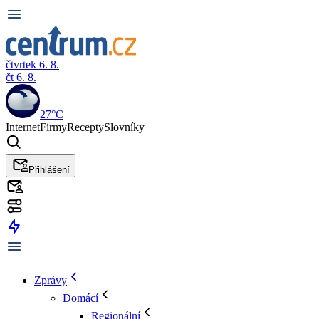
čtvrtek 6. 8.
čt 6. 8.
27°C
Internet
Firmy
Recepty
Slovníky
Přihlášení
Zprávy
Domácí
Regionální