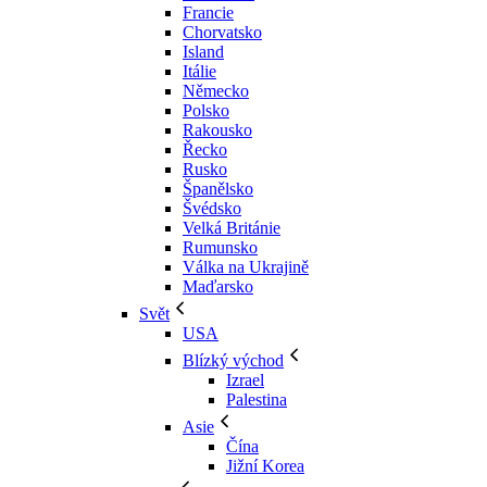
Francie
Chorvatsko
Island
Itálie
Německo
Polsko
Rakousko
Řecko
Rusko
Španělsko
Švédsko
Velká Británie
Rumunsko
Válka na Ukrajině
Maďarsko
Svět
USA
Blízký východ
Izrael
Palestina
Asie
Čína
Jižní Korea