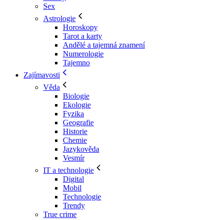
Sex
Astrologie
Horoskopy
Tarot a karty
Andělé a tajemná znamení
Numerologie
Tajemno
Zajímavosti
Věda
Biologie
Ekologie
Fyzika
Geografie
Historie
Chemie
Jazykověda
Vesmír
IT a technologie
Digital
Mobil
Technologie
Trendy
True crime