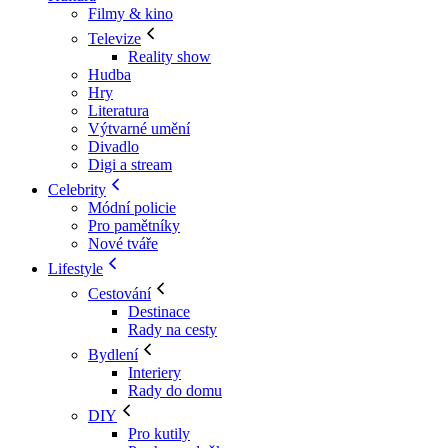
Filmy & kino
Televize
Reality show
Hudba
Hry
Literatura
Výtvarné umění
Divadlo
Digi a stream
Celebrity
Módní policie
Pro pamětníky
Nové tváře
Lifestyle
Cestování
Destinace
Rady na cesty
Bydlení
Interiery
Rady do domu
DIY
Pro kutily