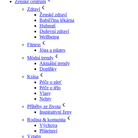
Ženské centrum
Zdraví
Ženské zdraví
Babiččina lékárna
Hubnutí
Duševní zdraví
Wellbeing
Fitness
Jóga a pilates
Módní trendy
Aktuální trendy
Doplňky
Krása
Péče o pleť
Péče o tělo
Vlasy
Nehty
Příběhy ze života
Inspirativní ženy
Rodina & komunita
Výchova
Přátelství
Vztahy