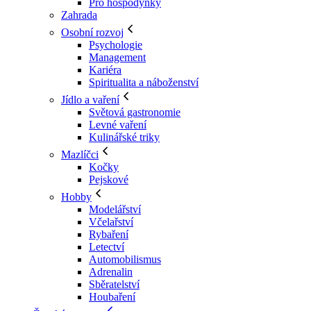
Pro hospodyňky
Zahrada
Osobní rozvoj
Psychologie
Management
Kariéra
Spiritualita a náboženství
Jídlo a vaření
Světová gastronomie
Levné vaření
Kulinářské triky
Mazlíčci
Kočky
Pejskové
Hobby
Modelářství
Včelařství
Rybaření
Letectví
Automobilismus
Adrenalin
Sběratelství
Houbaření