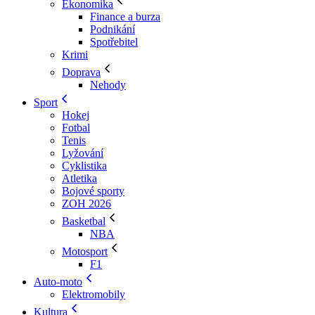
Ekonomika
Finance a burza
Podnikání
Spotřebitel
Krimi
Doprava
Nehody
Sport
Hokej
Fotbal
Tenis
Lyžování
Cyklistika
Atletika
Bojové sporty
ZOH 2026
Basketbal
NBA
Motosport
F1
Auto-moto
Elektromobily
Kultura