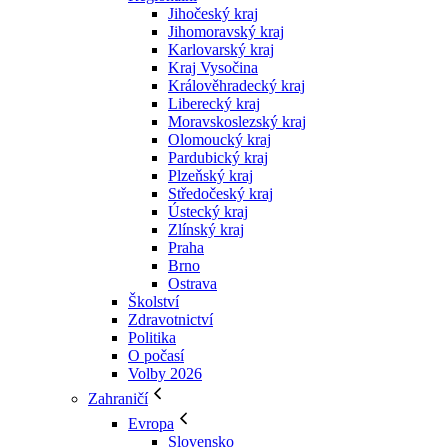
Jihočeský kraj
Jihomoravský kraj
Karlovarský kraj
Kraj Vysočina
Králověhradecký kraj
Liberecký kraj
Moravskoslezský kraj
Olomoucký kraj
Pardubický kraj
Plzeňský kraj
Středočeský kraj
Ústecký kraj
Zlínský kraj
Praha
Brno
Ostrava
Školství
Zdravotnictví
Politika
O počasí
Volby 2026
Zahraničí
Evropa
Slovensko