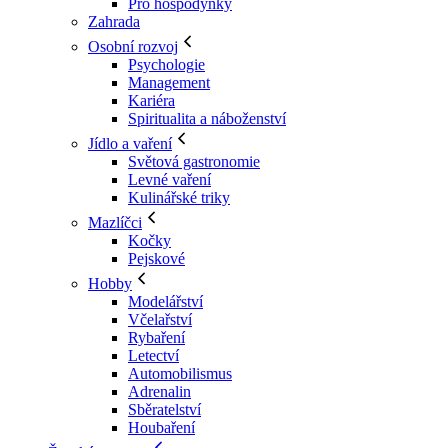
Pro hospodyňky
Zahrada
Osobní rozvoj
Psychologie
Management
Kariéra
Spiritualita a náboženství
Jídlo a vaření
Světová gastronomie
Levné vaření
Kulinářské triky
Mazlíčci
Kočky
Pejskové
Hobby
Modelářství
Včelařství
Rybaření
Letectví
Automobilismus
Adrenalin
Sběratelství
Houbaření