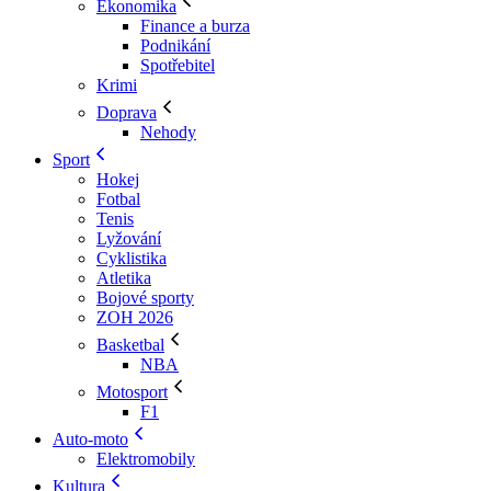
Ekonomika
Finance a burza
Podnikání
Spotřebitel
Krimi
Doprava
Nehody
Sport
Hokej
Fotbal
Tenis
Lyžování
Cyklistika
Atletika
Bojové sporty
ZOH 2026
Basketbal
NBA
Motosport
F1
Auto-moto
Elektromobily
Kultura