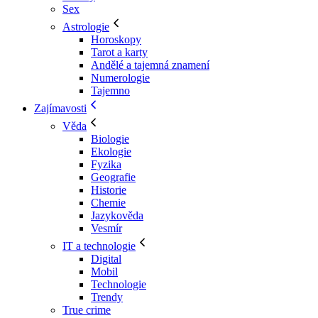
Sex
Astrologie
Horoskopy
Tarot a karty
Andělé a tajemná znamení
Numerologie
Tajemno
Zajímavosti
Věda
Biologie
Ekologie
Fyzika
Geografie
Historie
Chemie
Jazykověda
Vesmír
IT a technologie
Digital
Mobil
Technologie
Trendy
True crime