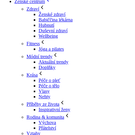
Ženské centrum
Zdraví
Ženské zdraví
Babiččina lékárna
Hubnutí
Duševní zdraví
Wellbeing
Fitness
Jóga a pilates
Módní trendy
Aktuální trendy
Doplňky
Krása
Péče o pleť
Péče o tělo
Vlasy
Nehty
Příběhy ze života
Inspirativní ženy
Rodina & komunita
Výchova
Přátelství
Vztahy