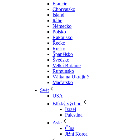
Francie
Chorvatsko
Island
Itálie
Německo
Polsko
Rakousko
Řecko
Rusko
Španělsko
Švédsko
Velká Británie
Rumunsko
Válka na Ukrajině
Maďarsko
Svět
USA
Blízký východ
Izrael
Palestina
Asie
Čína
Jižní Korea