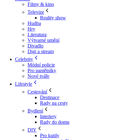
Filmy & kino
Televize
Reality show
Hudba
Hry
Literatura
Výtvarné umění
Divadlo
Digi a stream
Celebrity
Módní policie
Pro pamětníky
Nové tváře
Lifestyle
Cestování
Destinace
Rady na cesty
Bydlení
Interiery
Rady do domu
DIY
Pro kutily