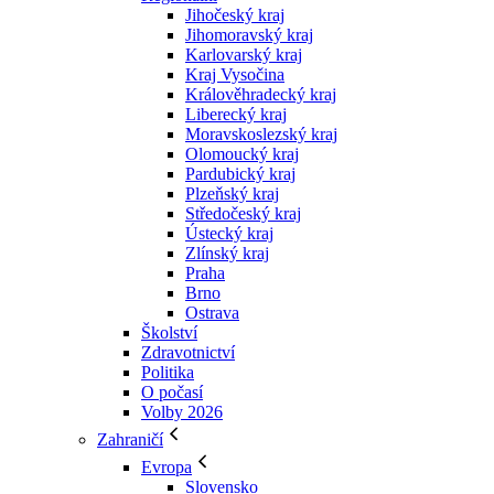
Jihočeský kraj
Jihomoravský kraj
Karlovarský kraj
Kraj Vysočina
Králověhradecký kraj
Liberecký kraj
Moravskoslezský kraj
Olomoucký kraj
Pardubický kraj
Plzeňský kraj
Středočeský kraj
Ústecký kraj
Zlínský kraj
Praha
Brno
Ostrava
Školství
Zdravotnictví
Politika
O počasí
Volby 2026
Zahraničí
Evropa
Slovensko