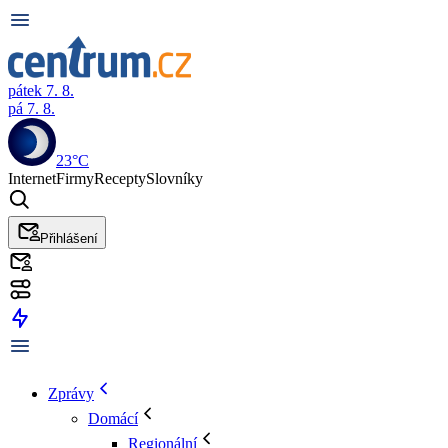
pátek 7. 8.
pá 7. 8.
23°C
Internet
Firmy
Recepty
Slovníky
Přihlášení
Zprávy
Domácí
Regionální