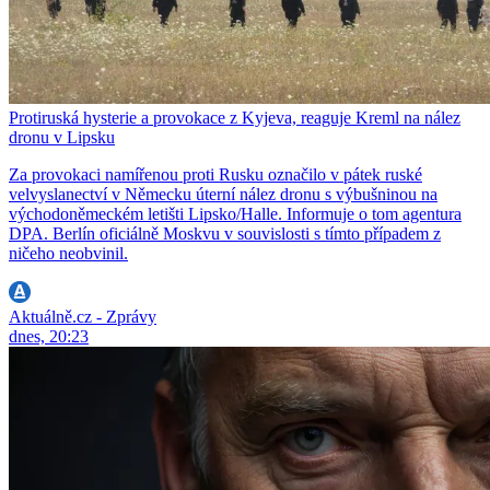
Protiruská hysterie a provokace z Kyjeva, reaguje Kreml na nález
dronu v Lipsku
Za provokaci namířenou proti Rusku označilo v pátek ruské
velvyslanectví v Německu úterní nález dronu s výbušninou na
východoněmeckém letišti Lipsko/Halle. Informuje o tom agentura
DPA. Berlín oficiálně Moskvu v souvislosti s tímto případem z
ničeho neobvinil.
Aktuálně.cz - Zprávy
dnes, 20:23