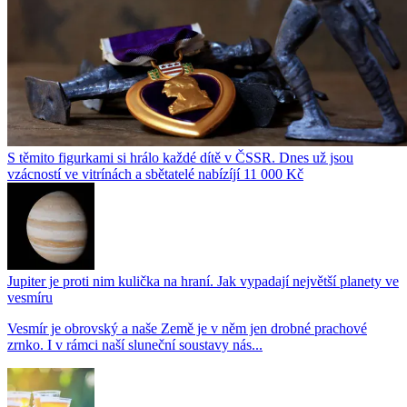
S těmito figurkami si hrálo každé dítě v ČSSR. Dnes už jsou
vzácností ve vitrínách a sbětatelé nabízíjí 11 000 Kč
Jupiter je proti nim kulička na hraní. Jak vypadají největší planety ve
vesmíru
Vesmír je obrovský a naše Země je v něm jen drobné prachové
zrnko. I v rámci naší sluneční soustavy nás...