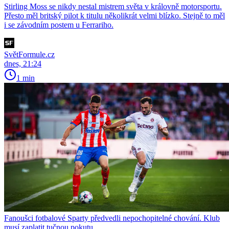
Stirling Moss se nikdy nestal mistrem světa v královně motorsportu.
Přesto měl britský pilot k titulu několikrát velmi blízko. Stejně to měl
i se závodním postem u Ferrariho.
SvětFormule.cz
dnes, 21:24
1 min
Fanoušci fotbalové Sparty předvedli nepochopitelné chování. Klub
musí zaplatit tučnou pokutu