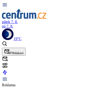
pátek 7. 8.
pá 7. 8.
19°C
Přihlášení
Reklama