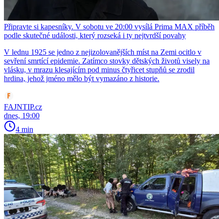
Připravte si kapesníky. V sobotu ve 20:00 vysílá Prima MAX příběh
podle skutečné události, který rozseká i ty nejtvrdší povahy
V lednu 1925 se jedno z nejizolovanějších míst na Zemi ocitlo v
sevření smrtící epidemie. Zatímco stovky dětských životů visely na
vlásku, v mrazu klesajícím pod minus čtyřicet stupňů se zrodil
hrdina, jehož jméno mělo být vymazáno z historie.
FAJNTIP.cz
dnes, 19:00
4 min