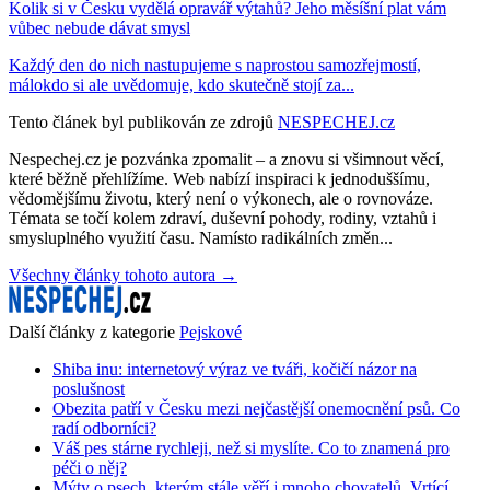
Kolik si v Česku vydělá opravář výtahů? Jeho měsíšní plat vám
vůbec nebude dávat smysl
Každý den do nich nastupujeme s naprostou samozřejmostí,
málokdo si ale uvědomuje, kdo skutečně stojí za...
Tento článek byl publikován ze zdrojů
NESPECHEJ.cz
Nespechej.cz je pozvánka zpomalit – a znovu si všimnout věcí,
které běžně přehlížíme. Web nabízí inspiraci k jednoduššímu,
vědomějšímu životu, který není o výkonech, ale o rovnováze.
Témata se točí kolem zdraví, duševní pohody, rodiny, vztahů i
smysluplného využití času. Namísto radikálních změn...
Všechny články tohoto autora →
Další články z kategorie
Pejskové
Shiba inu: internetový výraz ve tváři, kočičí názor na
poslušnost
Obezita patří v Česku mezi nejčastější onemocnění psů. Co
radí odborníci?
Váš pes stárne rychleji, než si myslíte. Co to znamená pro
péči o něj?
Mýty o psech, kterým stále věří i mnoho chovatelů. Vrtící