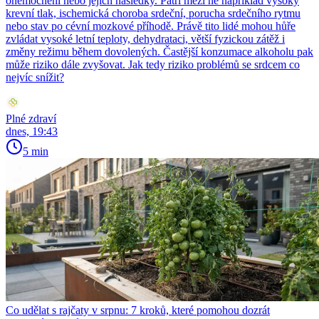
onemocnění nebo jejich následky. Patří mezi ně například vysoký
krevní tlak, ischemická choroba srdeční, porucha srdečního rytmu
nebo stav po cévní mozkové příhodě. Právě tito lidé mohou hůře
zvládat vysoké letní teploty, dehydrataci, větší fyzickou zátěž i
změny režimu během dovolených. Častější konzumace alkoholu pak
může riziko dále zvyšovat. Jak tedy riziko problémů se srdcem co
nejvíc snížit?
Plné zdraví
dnes, 19:43
5 min
Co udělat s rajčaty v srpnu: 7 kroků, které pomohou dozrát