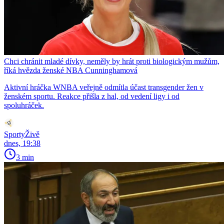
Chci chránit mladé dívky, neměly by hrát proti biologickým mužům,
říká hvězda ženské NBA Cunninghamová
Aktivní hráčka WNBA veřejně odmítla účast transgender žen v
ženském sportu. Reakce přišla z hal, od vedení ligy i od
spoluhráček.
SportyŽivě
dnes, 19:38
3 min