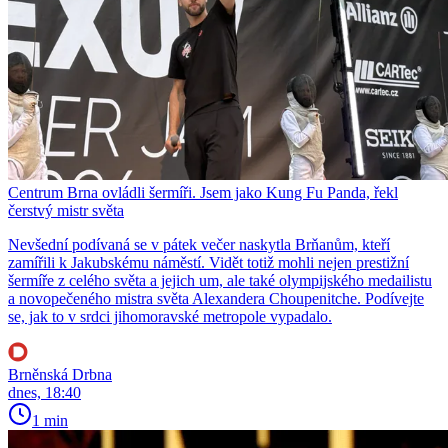
Centrum Brna ovládli šermíři. Jsem jako Kung Fu Panda, řekl
čerstvý mistr světa
Nevšední podívaná se v pátek večer naskytla Brňanům, kteří
zamířili k Jakubskému náměstí. Vidět totiž mohli nejen prestižní
šermíře z celého světa a jejich um, ale také olympijského medailistu
a novopečeného mistra světa Alexandera Choupenitche. Podívejte
se, jak to v srdci jihomoravské metropole vypadalo.
Brněnská Drbna
dnes, 18:40
1 min