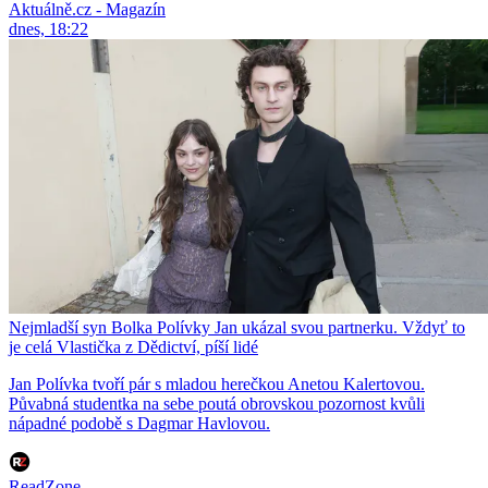
Aktuálně.cz - Magazín
dnes, 18:22
Nejmladší syn Bolka Polívky Jan ukázal svou partnerku. Vždyť to
je celá Vlastička z Dědictví, píší lidé
Jan Polívka tvoří pár s mladou herečkou Anetou Kalertovou.
Půvabná studentka na sebe poutá obrovskou pozornost kvůli
nápadné podobě s Dagmar Havlovou.
ReadZone