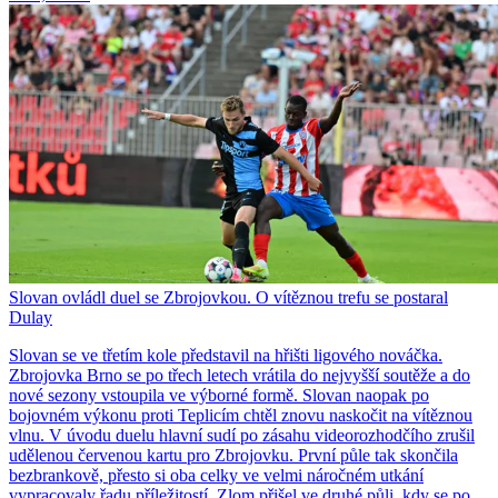
Slovan ovládl duel se Zbrojovkou. O vítěznou trefu se postaral
Dulay
Slovan se ve třetím kole představil na hřišti ligového nováčka.
Zbrojovka Brno se po třech letech vrátila do nejvyšší soutěže a do
nové sezony vstoupila ve výborné formě. Slovan naopak po
bojovném výkonu proti Teplicím chtěl znovu naskočit na vítěznou
vlnu. V úvodu duelu hlavní sudí po zásahu videorozhodčího zrušil
udělenou červenou kartu pro Zbrojovku. První půle tak skončila
bezbrankově, přesto si oba celky ve velmi náročném utkání
vypracovaly řadu příležitostí. Zlom přišel ve druhé půli, kdy se po