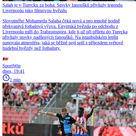
Salah je v Turecku za boha. Stovky fanoušků přivítaly legendu
Liverpoolu jako filmovou hvězdu
Slovutného Mohameda Salaha čeká nová a pro mnohé hodně
překvapivá fotbalová výzva. Egyptská hvězda po odchodu z
Liverpoolu míří do Trabzonsporu, kde ji už při příletu do Turecka
přivítaly stovky nadšených fanoušků. Na istanbulském letišti
panovala atmosféra, jaká se běžně pojí spíš s příjezdem světové
hudební hvězdy než fotbalisty.
SportWin
dnes, 19:41
1 min