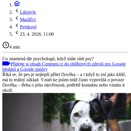
Lifestyle
Mazlíčci
Pejskové
23. 4. 2026, 11:00
4 min
Co znamená dle psychologů, když máte rádi psy?
Přidejte si obsah Centrum.cz do oblíbených zdrojů pro Google
hledání a Google zprávy
Říká se, že pes je nejlepší přítel člověka – a i když to zní jako klišé,
má to reálný základ. Vztah ke psům totiž často vypovídá o povaze
člověka – třeba o jeho otevřenosti, potřebě kontaktu nebo vztahu k
okolí.