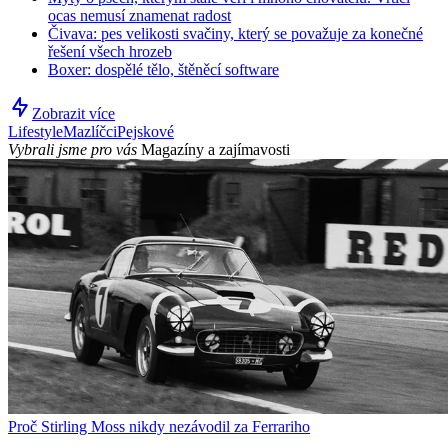
ocas nemusí znamenat radost
Čivava: pes velikosti svačiny, který se považuje za konečné
řešení všech hrozeb
Boxer: dospělé tělo, štěněcí software
Zobrazit více
Lifestyle
Mazlíčci
Pejskové
Vybrali jsme pro vás
Magazíny a zajímavosti
Proč Stirling Moss nikdy nezávodil za Ferrariho