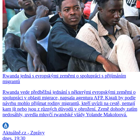
Rwanda jedná s evropskými zeměmi o spolupráci s přijímáním
migrantů
Rwanda vede předběžná jednání s některými evropskými zeměmi o
spolupráci v oblasti migrace, napsala agentura AFP. Kigali by podle
návrhu mohlo přijímat rodiny migrantů, kteří uvízli na cestě, nemají
kam jít nebo jsou z různých důvodů v ohrožení. Země dohody zatím
nedosáhly, uvedla mluvčí rwandské vlády Yolande Makoloová.
Aktuálně.cz - Zprávy
dnes, 19:30