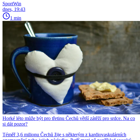
SportWin
dnes, 19:43
1 min
Horké léto může být pro třetinu Čechů větší zátěží pro srdce. Na co
si dát pozor?
Téměř 3,6 milionu Čechů žije s některým z kardiovaskulárních