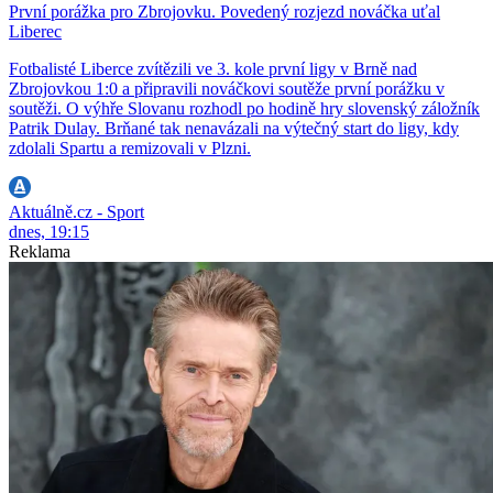
První porážka pro Zbrojovku. Povedený rozjezd nováčka uťal
Liberec
Fotbalisté Liberce zvítězili ve 3. kole první ligy v Brně nad
Zbrojovkou 1:0 a připravili nováčkovi soutěže první porážku v
soutěži. O výhře Slovanu rozhodl po hodině hry slovenský záložník
Patrik Dulay. Brňané tak nenavázali na výtečný start do ligy, kdy
zdolali Spartu a remizovali v Plzni.
Aktuálně.cz - Sport
dnes, 19:15
Reklama