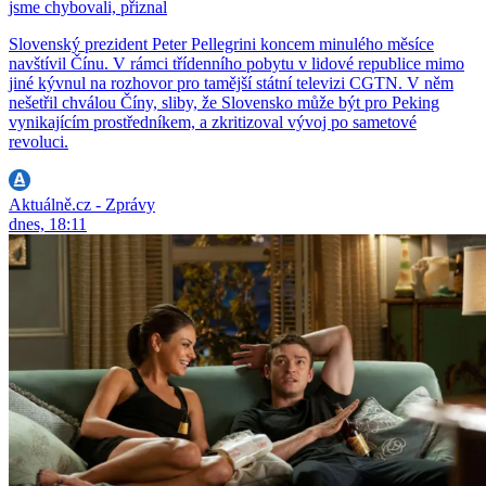
jsme chybovali, přiznal
Slovenský prezident Peter Pellegrini koncem minulého měsíce
navštívil Čínu. V rámci třídenního pobytu v lidové republice mimo
jiné kývnul na rozhovor pro tamější státní televizi CGTN. V něm
nešetřil chválou Číny, sliby, že Slovensko může být pro Peking
vynikajícím prostředníkem, a zkritizoval vývoj po sametové
revoluci.
Aktuálně.cz - Zprávy
dnes, 18:11