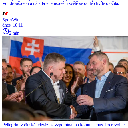
Vondroušovou a nálada v tenisovém světě se od té chvíle otočila.
SportWin
dnes, 18:11
2 min
Pellegrini v čínské televizi zavzpomínal na komunismus. Po revoluci