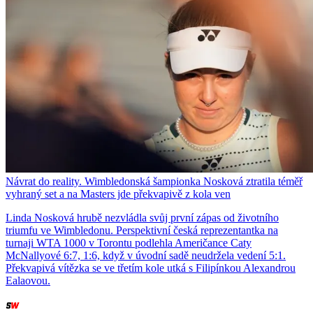
Návrat do reality. Wimbledonská šampionka Nosková ztratila téměř
vyhraný set a na Masters jde překvapivě z kola ven
Linda Nosková hrubě nezvládla svůj první zápas od životního
triumfu ve Wimbledonu. Perspektivní česká reprezentantka na
turnaji WTA 1000 v Torontu podlehla Američance Caty
McNallyové 6:7, 1:6, když v úvodní sadě neudržela vedení 5:1.
Překvapivá vítězka se ve třetím kole utká s Filipínkou Alexandrou
Ealaovou.