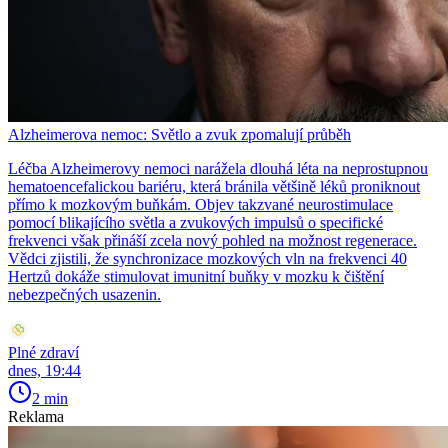
Alzheimerova nemoc: Světlo a zvuk zpomalují průběh
Léčba Alzheimerovy nemoci narážela dlouhá léta na neprostupnou
hematoencefalickou bariéru, která bránila většině léků proniknout
přímo k mozkovým buňkám. Objev takzvané neurostimulace
pomocí blikajícího světla a zvukových impulsů o specifické
frekvenci však přináší zcela nový pohled na možnost regenerace.
Vědci zjistili, že synchronizace mozkových vln na frekvenci 40
Hertzů dokáže stimulovat imunitní buňky v mozku k čištění
nebezpečných usazenin.
Plné zdraví
dnes, 19:44
2 min
Reklama