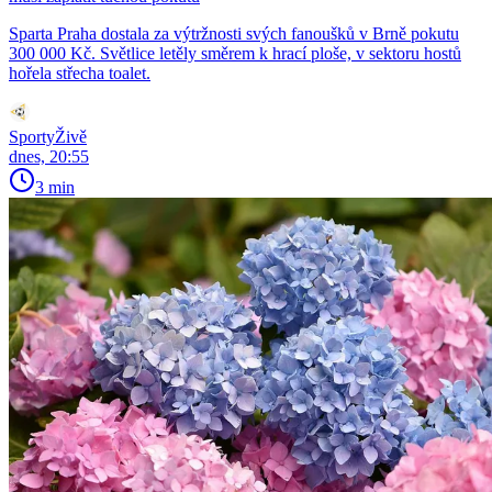
Sparta Praha dostala za výtržnosti svých fanoušků v Brně pokutu
300 000 Kč. Světlice letěly směrem k hrací ploše, v sektoru hostů
hořela střecha toalet.
SportyŽivě
dnes, 20:55
3 min