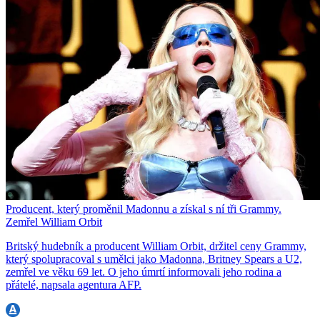
Producent, který proměnil Madonnu a získal s ní tři Grammy.
Zemřel William Orbit
Britský hudebník a producent William Orbit, držitel ceny Grammy,
který spolupracoval s umělci jako Madonna, Britney Spears a U2,
zemřel ve věku 69 let. O jeho úmrtí informovali jeho rodina a
přátelé, napsala agentura AFP.