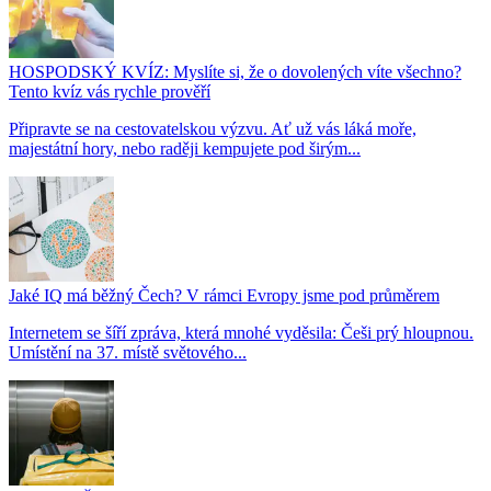
HOSPODSKÝ KVÍZ: Myslíte si, že o dovolených víte všechno?
Tento kvíz vás rychle prověří
Připravte se na cestovatelskou výzvu. Ať už vás láká moře,
majestátní hory, nebo raději kempujete pod širým...
Jaké IQ má běžný Čech? V rámci Evropy jsme pod průměrem
Internetem se šíří zpráva, která mnohé vyděsila: Češi prý hloupnou.
Umístění na 37. místě světového...