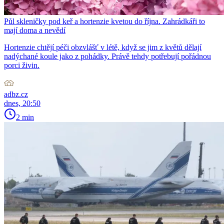
Půl skleničky pod keř a hortenzie kvetou do října. Zahrádkáři to
mají doma a nevědí
Hortenzie chtějí péči obzvlášť v létě, když se jim z květů dělají
nadýchané koule jako z pohádky. Právě tehdy potřebují pořádnou
porci živin.
adbz.cz
dnes, 20:50
2 min