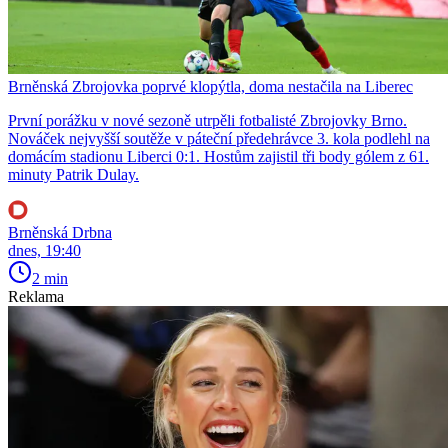
Brněnská Zbrojovka poprvé klopýtla, doma nestačila na Liberec
První porážku v nové sezoně utrpěli fotbalisté Zbrojovky Brno.
Nováček nejvyšší soutěže v páteční předehrávce 3. kola podlehl na
domácím stadionu Liberci 0:1. Hostům zajistil tři body gólem z 61.
minuty Patrik Dulay.
Brněnská Drbna
dnes, 19:40
2 min
Reklama