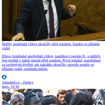
Špičky arménské církve skončily před soudem. Soudce se případu
vzdal
Hlava Arménské apoštolské církve, katolikos Garegin II., a dalších
šest prelátů v pátek stanuli před soudem. První jednání, uspořádané
za zavřenými dveřmi, ale zakrátko skončilo, protože soudce se
případu vzdal, oznámila média.
Aktuálně.cz - Zprávy
dnes, 19:30