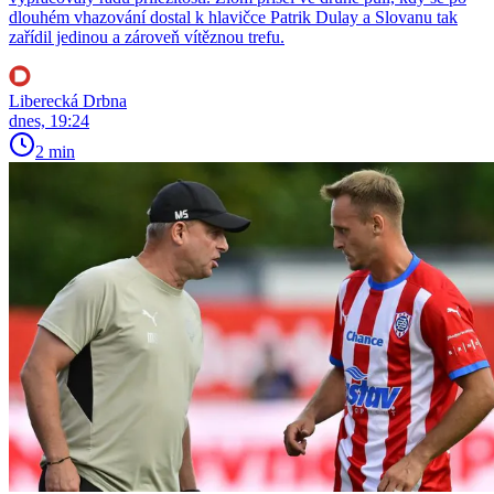
dlouhém vhazování dostal k hlavičce Patrik Dulay a Slovanu tak
zařídil jedinou a zároveň vítěznou trefu.
Liberecká Drbna
dnes, 19:24
2 min