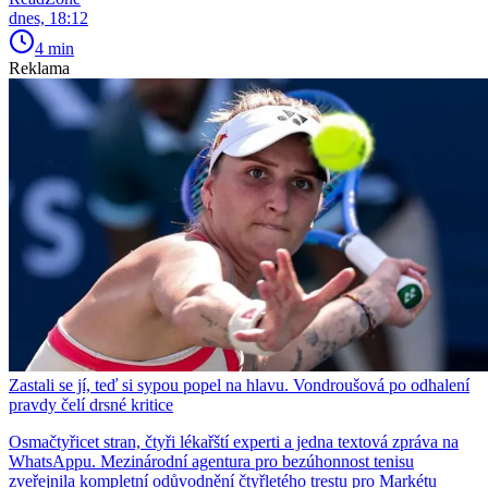
dnes, 18:12
4 min
Reklama
Zastali se jí, teď si sypou popel na hlavu. Vondroušová po odhalení
pravdy čelí drsné kritice
Osmačtyřicet stran, čtyři lékařští experti a jedna textová zpráva na
WhatsAppu. Mezinárodní agentura pro bezúhonnost tenisu
zveřejnila kompletní odůvodnění čtyřletého trestu pro Markétu