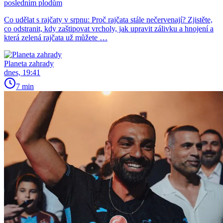
posledním plodům
Co udělat s rajčaty v srpnu: Proč rajčata stále nečervenají? Zjistěte,
co odstranit, kdy zaštipovat vrcholy, jak upravit zálivku a hnojení a
která zelená rajčata už můžete …
Planeta zahrady
dnes, 19:41
7 min