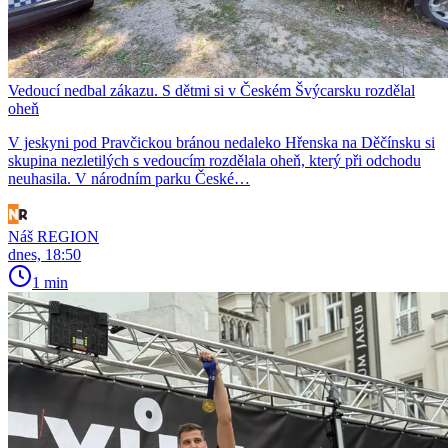
Vedoucí nedbal zákazu. S dětmi si v Českém Švýcarsku rozdělal
oheň
V jeskyni pod Pravčickou bránou nedaleko Hřenska na Děčínsku si
skupina nezletilých s vedoucím rozdělala oheň, který při odchodu
neuhasila. V národním parku České…
Náš REGION
dnes, 18:50
1 min