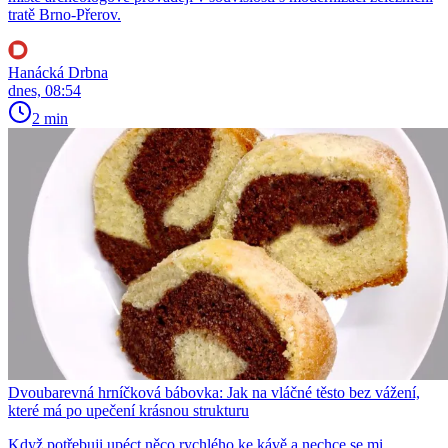
tratě Brno-Přerov.
Hanácká Drbna
dnes, 08:54
2 min
Dvoubarevná hrníčková bábovka: Jak na vláčné těsto bez vážení,
které má po upečení krásnou strukturu
Když potřebuji upéct něco rychlého ke kávě a nechce se mi