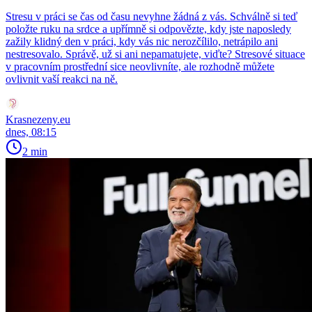
Stresu v práci se čas od času nevyhne žádná z vás. Schválně si teď
položte ruku na srdce a upřímně si odpovězte, kdy jste naposledy
zažily klidný den v práci, kdy vás nic nerozčílilo, netrápilo ani
nestresovalo. Správě, už si ani nepamatujete, viďte? Stresové situace
v pracovním prostřední sice neovlivníte, ale rozhodně můžete
ovlivnit vaší reakci na ně.
Krasnezeny.eu
dnes, 08:15
2 min