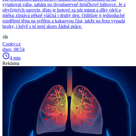
vytahovat váha, sahám po dvoubarevné hrníčkové bábovce. Je z
obyčejných surovin, těsto je hotové za pár minut a díky oleji a
mléku zůstává pěkně vláčná i druhý den. Odlišuje ji jednoduché
rozdělení těsta na světlou a kakaovou část, takže na řezu vypadá
hezky, i když s ní není skoro žádná práce.
Cooky.cz
dnes, 08:54
4 min
Reklama