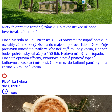
Merklín opravuje rozsáhlý zámek. Do rekonstrukce už obec
investovala 25 milionů
Obec Merklín na jihu Plzeňska s 1150 obyvateli postupně opravuje
rozsáhlý zámek, který získala do majetku po roce 1990. Dokončuje
přestavbu kinosálu v patře za více než čtyři miliony korun, z něhož
bude společenský sál až pro 150 lidí. Hotovo má být v listopadu.
Obec už opravila střechy, vybudovala nové plynové topení,
knihovnu a zasedací místnost. Celkem už do kulturní památky dala
zhruba 25 milionů korun.
Plzeňská Drbna
dnes, 09:02
1 min