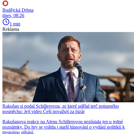
Budějcká Drbna
dnes, 08:26
1 min
Reklama
Rakušan si podal Schillerovou, ze které udělal terč potupného
posměchu: Její video Češi považují za bizár
Rakušanova reakce na Alenu Schillerovou nezůstala jen u jedné
poznámky. Do hry se vrátila i starší hlasování o vydání politiků k
trestnímu stíhání.