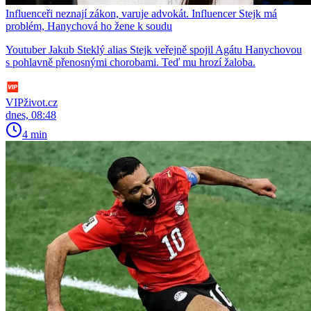
Influenceři neznají zákon, varuje advokát. Influencer Stejk má
problém, Hanychová ho žene k soudu
Youtuber Jakub Steklý alias Stejk veřejně spojil Agátu Hanychovou
s pohlavně přenosnými chorobami. Teď mu hrozí žaloba.
VIPživot.cz
dnes, 08:48
4 min