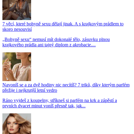
7 věcí, které bohyně sexu dělají jinak. A s krajkovým prádlem to
skoro nesouvisí
„Bohyně sexu“ nemusí mít dokonalé tělo, zásuvku plnou
krajkového prádla ani tajný diplom z akrobacie....
Navoníš se a za dvě hodiny nic necítíš? 7 triků, díky kterým parfém
přežije i nejkrutjší letní vedro
Ráno vyjdeš z koupelny, stříkneš si parfém na krk a zápěstí a
prvních dvacet minut voníš přesně tak, jak...