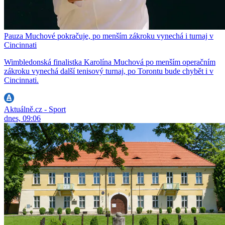
Pauza Muchové pokračuje, po menším zákroku vynechá i turnaj v
Cincinnati
Wimbledonská finalistka Karolína Muchová po menším operačním
zákroku vynechá další tenisový turnaj, po Torontu bude chybět i v
Cincinnati.
Aktuálně.cz - Sport
dnes, 09:06