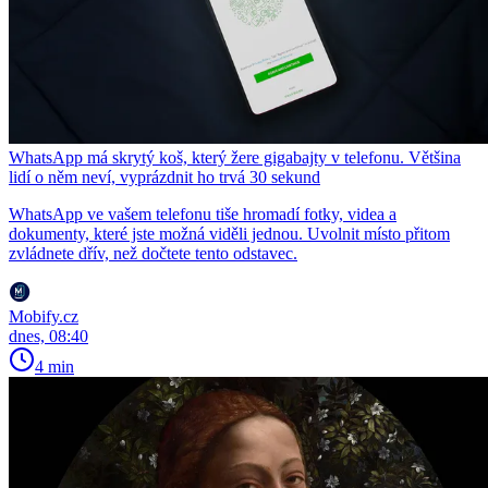
WhatsApp má skrytý koš, který žere gigabajty v telefonu. Většina
lidí o něm neví, vyprázdnit ho trvá 30 sekund
WhatsApp ve vašem telefonu tiše hromadí fotky, videa a
dokumenty, které jste možná viděli jednou. Uvolnit místo přitom
zvládnete dřív, než dočtete tento odstavec.
Mobify.cz
dnes, 08:40
4 min