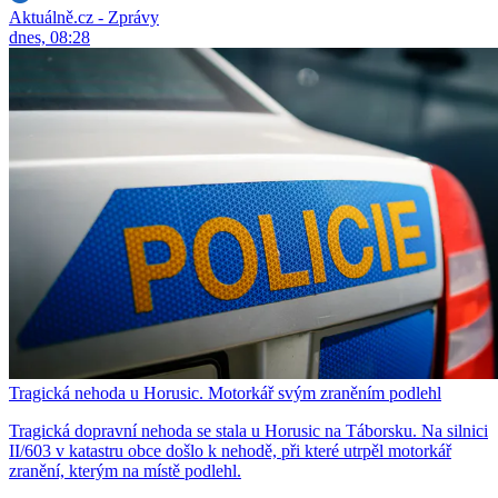
Aktuálně.cz - Zprávy
dnes, 08:28
Tragická nehoda u Horusic. Motorkář svým zraněním podlehl
Tragická dopravní nehoda se stala u Horusic na Táborsku. Na silnici
II/603 v katastru obce došlo k nehodě, při které utrpěl motorkář
zranění, kterým na místě podlehl.