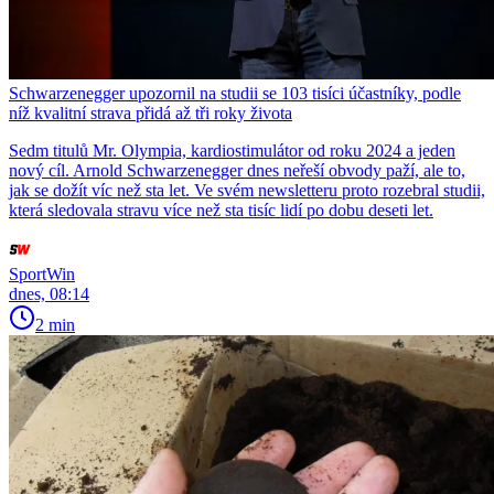
Schwarzenegger upozornil na studii se 103 tisíci účastníky, podle
níž kvalitní strava přidá až tři roky života
Sedm titulů Mr. Olympia, kardiostimulátor od roku 2024 a jeden
nový cíl. Arnold Schwarzenegger dnes neřeší obvody paží, ale to,
jak se dožít víc než sta let. Ve svém newsletteru proto rozebral studii,
která sledovala stravu více než sta tisíc lidí po dobu deseti let.
SportWin
dnes, 08:14
2 min