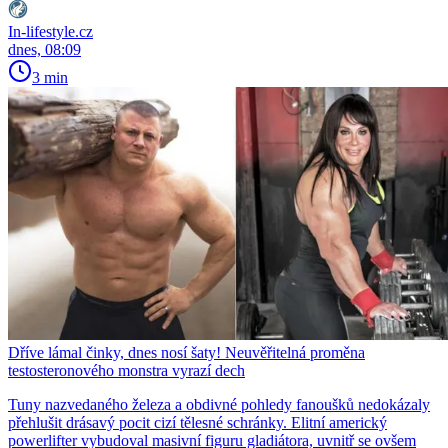
In-lifestyle.cz
dnes, 08:09
3 min
Dříve lámal činky, dnes nosí šaty! Neuvěřitelná proměna
testosteronového monstra vyrazí dech
Tuny nazvedaného železa a obdivné pohledy fanoušků nedokázaly
přehlušit drásavý pocit cizí tělesné schránky. Elitní americký
powerlifter vybudoval masivní figuru gladiátora, uvnitř se ovšem