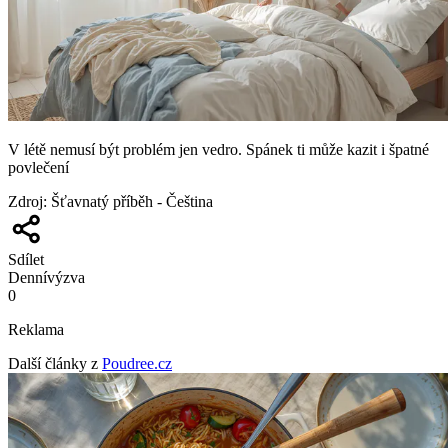
V létě nemusí být problém jen vedro. Spánek ti může kazit i špatné
povlečení
Zdroj
:
Šťavnatý příběh - Čeština
Sdílet
Denní
výzva
0
Reklama
Další články z
Poudree.cz