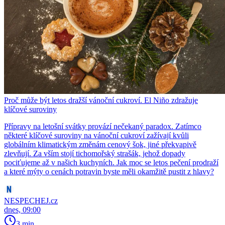
Proč může být letos dražší vánoční cukroví. El Niño zdražuje
klíčové suroviny
Přípravy na letošní svátky provází nečekaný paradox. Zatímco
některé klíčové suroviny na vánoční cukroví zažívají kvůli
globálním klimatickým změnám cenový šok, jiné překvapivě
zlevňují. Za vším stojí tichomořský strašák, jehož dopady
pociťujeme až v našich kuchyních. Jak moc se letos pečení prodraží
a které mýty o cenách potravin byste měli okamžitě pustit z hlavy?
NESPECHEJ.cz
dnes, 09:00
3 min