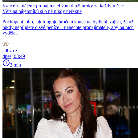
Kauce za nájem: pronajímatel vám dluží úroky za každý měsíc.
Většina nájemníků si o ně nikdy neřekne
Pochopení toho, jak funguje úročení kauce na bydlení, zajistí, že už
nikdy nepřijdete o své peníze – nenechte pronajímatele, aby na nich
vydělal.
adbz.cz
dnes, 08:49
2 min