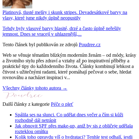
Platinová, tlusté melíry i skunk stripes. Devadesátkové barvy na
vlasy, které jsme nikdy úplně neopustily
Tehdy byly vlasové barvy hlasité, drzé a často úplně neřešily
jemnost. Dnes se vracejí v uhlazenější,...
Tento článek byl publikován ze zdrojů
Poudree.cz
Web se věnuje tématům blízkým moderním ženám – od módy, krásy
a životního stylu přes zdraví a vztahy až po inspirativní příběhy a
praktické tipy do každodenního života. Články kombinují lehkost a
čtivost s užitečnými radami, které pomáhají pečovat o sebe, hledat
rovnováhu a nacházet inspiraci v...
Všechny články tohoto autora →
Další články z kategorie
Péče o pleť
Spálila ses na slunci. Co udělat dnes večer a čím si kůži
rozhodně dál netrápit
Jak obnovit SPF přes make-up, aniž by sis z obličeje udělala
rozteklou omítku
Kolik toho opravdu víš o hydrataci? Tenhle test odhalí, jestli