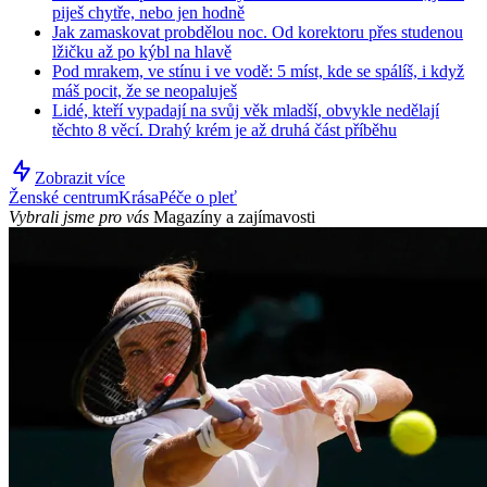
piješ chytře, nebo jen hodně
Jak zamaskovat probdělou noc. Od korektoru přes studenou
lžičku až po kýbl na hlavě
Pod mrakem, ve stínu i ve vodě: 5 míst, kde se spálíš, i když
máš pocit, že se neopaluješ
Lidé, kteří vypadají na svůj věk mladší, obvykle nedělají
těchto 8 věcí. Drahý krém je až druhá část příběhu
Zobrazit více
Ženské centrum
Krása
Péče o pleť
Vybrali jsme pro vás
Magazíny a zajímavosti