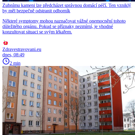
Zubnímu kameni lze předcházet správnou domácí péčí. Ten vzniklý
by měl bezpečně odstranit odborník
Některé symptomy mohou naznačovat vážné onemocnění tohoto
důležitého orgánu. Pokud se příznaky nezmírní, je vhodné
konzultovat situaci se svým lékařem.
Zdravestravovani.eu
dnes, 08:49
2 min