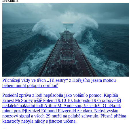
Reklama
Přicházejí vždy ve třech „Tři sestry“ z Hořejšího jezera mohou
během minut potopit i obří loď
Poslední zpráva z lodi nepůsobila jako volání o pomoc. Kapitán
Ernest McSorley ještě kolem 19:10 10. listopadu 1975 odpověděl
nedaleké nákladní lodi Arthur M. Anderson, že se drží. O několik
minut později zmizel Edmund Fitzgerald z radaru. Nebyl vyslán
nouzový signál a všech 29 mužů na palubě zahynulo. Přesná příčina
katastrofy nebyla nikdy s jistotou určena.