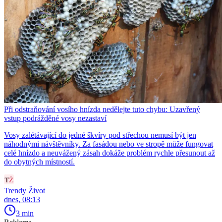
Při odstraňování vosího hnízda nedělejte tuto chybu: Uzavřený
vstup podrážděné vosy nezastaví
Vosy zalétávající do jedné škvíry pod střechou nemusí být jen
náhodnými návštěvníky. Za fasádou nebo ve stropě může fungovat
celé hnízdo a neuvážený zásah dokáže problém rychle přesunout až
do obytných místností.
Trendy Život
dnes, 08:13
3 min