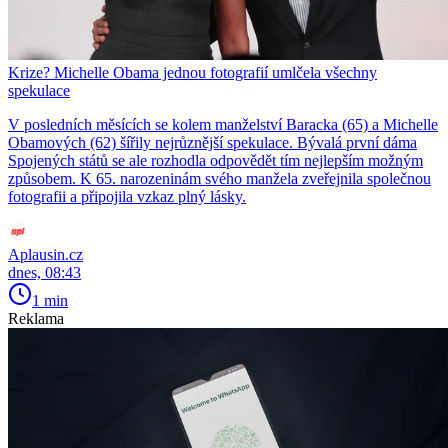
Krize? Michelle Obama jednou fotografií umlčela všechny
spekulace
V posledních měsících se kolem manželství Baracka (65) a Michelle
Obamových (62) šířily nejrůznější spekulace. Bývalá první dáma
Spojených států se ale rozhodla odpovědět tím nejlepším možným
způsobem. K 65. narozeninám svého manžela zveřejnila společnou
fotografii a připojila vzkaz plný lásky.
Aplausin.cz
dnes, 08:43
1 min
Reklama