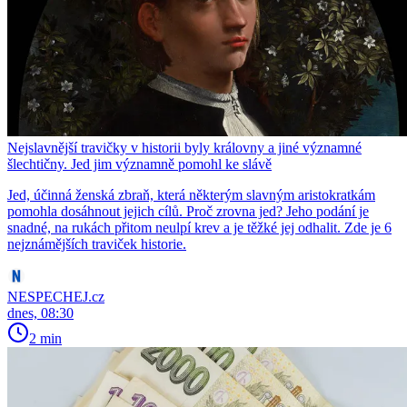
Nejslavnější travičky v historii byly královny a jiné významné
šlechtičny. Jed jim významně pomohl ke slávě
Jed, účinná ženská zbraň, která některým slavným aristokratkám
pomohla dosáhnout jejich cílů. Proč zrovna jed? Jeho podání je
snadné, na rukách přitom neulpí krev a je těžké jej odhalit. Zde je 6
nejznámějších traviček historie.
NESPECHEJ.cz
dnes, 08:30
2 min