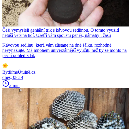
Češi vymysleli geniální trik s kávovou sedlinou. O tomto využití
netuší většina lidí. Ušetří vám spoustu peněz, námahy i času
Kávovou sedlinu, která vám zůstane na dně šálku, rozhodně
nevyhazujte. Má mnohem univerzálnější využití, než by se mohlo na
první pohled zdát.
BydlímeÚtulně.cz
dnes, 08:14
2 min