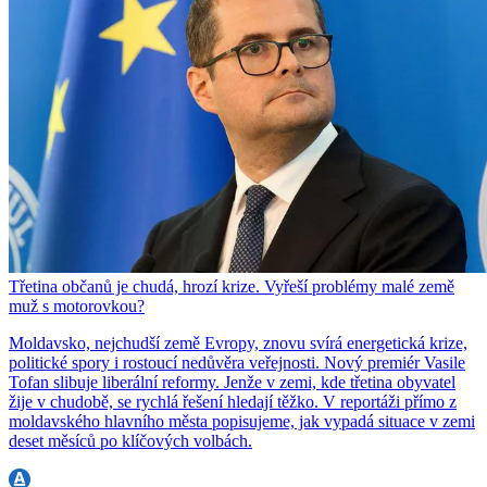
Třetina občanů je chudá, hrozí krize. Vyřeší problémy malé země
muž s motorovkou?
Moldavsko, nejchudší země Evropy, znovu svírá energetická krize,
politické spory i rostoucí nedůvěra veřejnosti. Nový premiér Vasile
Tofan slibuje liberální reformy. Jenže v zemi, kde třetina obyvatel
žije v chudobě, se rychlá řešení hledají těžko. V reportáži přímo z
moldavského hlavního města popisujeme, jak vypadá situace v zemi
deset měsíců po klíčových volbách.