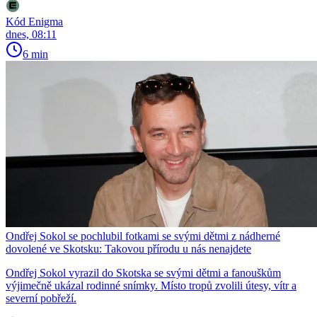
Kód Enigma
dnes, 08:11
6 min
Ondřej Sokol se pochlubil fotkami se svými dětmi z nádherné
dovolené ve Skotsku: Takovou přírodu u nás nenajdete
Ondřej Sokol vyrazil do Skotska se svými dětmi a fanouškům
výjimečně ukázal rodinné snímky. Místo tropů zvolili útesy, vítr a
severní pobřeží.