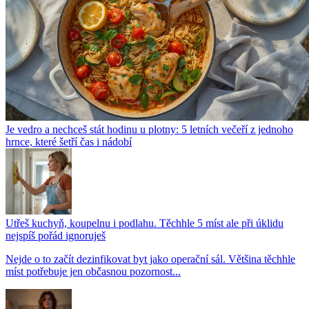
Je vedro a nechceš stát hodinu u plotny: 5 letních večeří z jednoho
hrnce, které šetří čas i nádobí
Utřeš kuchyň, koupelnu i podlahu. Těchhle 5 míst ale při úklidu
nejspíš pořád ignoruješ
Nejde o to začít dezinfikovat byt jako operační sál. Většina těchhle
míst potřebuje jen občasnou pozornost...