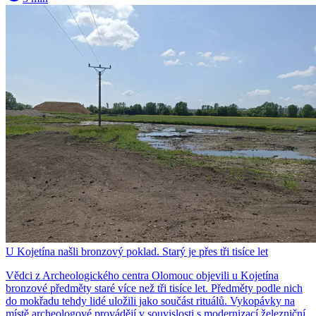
U Kojetína našli bronzový poklad. Starý je přes tři tisíce let
Vědci z Archeologického centra Olomouc objevili u Kojetína
bronzové předměty staré více než tři tisíce let. Předměty podle nich
do mokřadu tehdy lidé uložili jako součást rituálů. Vykopávky na
místě archeologové provádějí v souvislosti s modernizací železniční