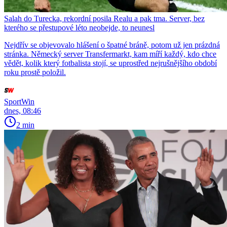
Salah do Turecka, rekordní posila Realu a pak tma. Server, bez
kterého se přestupové léto neobejde, to neunesl
Nejdřív se objevovalo hlášení o špatné bráně, potom už jen prázdná
stránka. Německý server Transfermarkt, kam míří každý, kdo chce
vědět, kolik který fotbalista stojí, se uprostřed nejrušnějšího období
roku prostě položil.
SportWin
dnes, 08:46
2 min