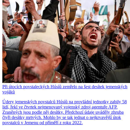
Při útocích povstaleckých Húsíů zemřelo na šest desítek jemenských
vojáků
Údery jemenských povstalců Húsíů na provládní jednotky zabily 58
lidí, řekl ve čtvrtek nejmenovaný vojenský zdroj agentuře AFP.
Zraněných jsou podle něj desítky. Předchozí údaje uváděly zhruba
čtyři desítky mrtvých. Mohlo by se tak jednat o nejkrvavější útok
povstalců v Jemenu od příměří z roku 2022.