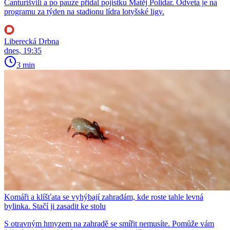
Čanturišvili a po pauze přidal pojistku Matěj Polidar. Odveta je na
programu za týden na stadionu lídra lotyšské ligy.
Liberecká Drbna
dnes, 19:35
3 min
Komáři a klíšťata se vyhýbají zahradám, kde roste tahle levná
bylinka. Stačí ji zasadit ke stolu
S otravným hmyzem na zahradě se smířit nemusíte. Pomůže vám