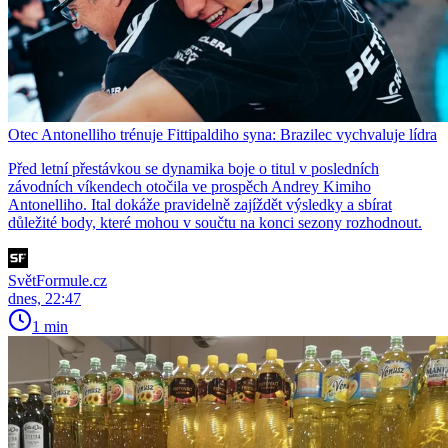
Otec Antonelliho trénuje Fittipaldiho syna: Brazilec vychvaluje lídra
Před letní přestávkou se dynamika boje o titul v posledních
závodních víkendech otočila ve prospěch Andrey Kimiho
Antonelliho. Ital dokáže pravidelně zajíždět výsledky a sbírat
důležité body, které mohou v součtu na konci sezony rozhodnout.
SvětFormule.cz
dnes, 22:47
1 min