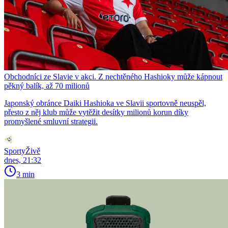
Obchodníci ze Slavie v akci. Z nechtěného Hashioky může kápnout
pěkný balík, až 70 milionů
Japonský obránce Daiki Hashioka ve Slavii sportovně neuspěl,
přesto z něj klub může vytěžit desítky milionů korun díky
promyšlené smluvní strategii.
SportyŽivě
dnes, 21:32
3 min