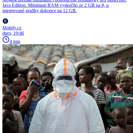
Java Edition. Minimum RAM vyskočilo ze 2 GB na 8, u
integrované grafiky dokonce na 12 GB.
Mobify.cz
dnes, 19:46
4 min