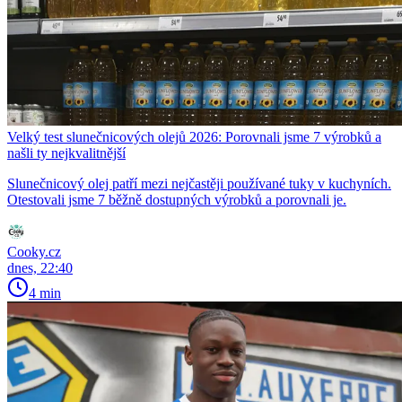
Velký test slunečnicových olejů 2026: Porovnali jsme 7 výrobků a
našli ty nejkvalitnější
Slunečnicový olej patří mezi nejčastěji používané tuky v kuchyních.
Otestovali jsme 7 běžně dostupných výrobků a porovnali je.
Cooky.cz
dnes, 22:40
4 min