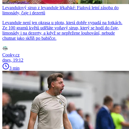
Levandulový sirup z levandule lékařské: Fialová letní zásoba do
limonády, čaje i dezertů
Levandule není jen okrasa u plotu, která dobře vypadá na fotkách.
Ze 100 gramů květů uděláte voňavý sirup, který se hodí do čaje,
limonády i na dezerty, a když se nepřežene louhování, nebude
chutnat jako skříň po babičce.
Cooky.cz
dnes, 19:12
3 min