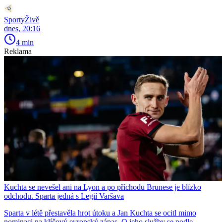
SportyŽivě
dnes, 20:16
4 min
Reklama
Kuchta se nevešel ani na Lyon a po příchodu Brunese je blízko
odchodu. Sparta jedná s Legií Varšava
Sparta v létě přestavěla hrot útoku a Jan Kuchta se ocitl mimo
nominaci na klíčový evropský zápas. O jeho služby se podle