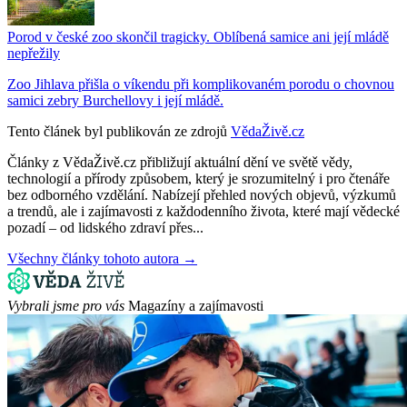
Porod v české zoo skončil tragicky. Oblíbená samice ani její mládě
nepřežily
Zoo Jihlava přišla o víkendu při komplikovaném porodu o chovnou
samici zebry Burchellovy i její mládě.
Tento článek byl publikován ze zdrojů
VědaŽivě.cz
Články z VědaŽivě.cz přibližují aktuální dění ve světě vědy,
technologií a přírody způsobem, který je srozumitelný i pro čtenáře
bez odborného vzdělání. Nabízejí přehled nových objevů, výzkumů
a trendů, ale i zajímavosti z každodenního života, které mají vědecké
pozadí – od lidského zdraví přes...
Všechny články tohoto autora →
Vybrali jsme pro vás
Magazíny a zajímavosti