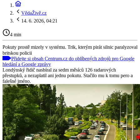
VědaŽivě.cz
14. 6. 2026, 04:21
4 min
Pokuty prostě mizely v systému. Trik, kterým pirát silnic paralyzoval
britskou policii
Přidejte si obsah Centrum.cz do oblíbených zdrojů pro Google
hledání a Google zprávy
Londýnský řidič nasbíral za sedm měsíců 126 radarových
přestupků, a nezaplatil ani jednu pokutu. Stačilo mu k tomu pero a
falešné jméno.