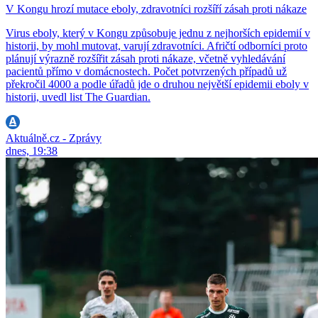
V Kongu hrozí mutace eboly, zdravotníci rozšíří zásah proti nákaze
Virus eboly, který v Kongu způsobuje jednu z nejhorších epidemií v
historii, by mohl mutovat, varují zdravotníci. Afričtí odborníci proto
plánují výrazně rozšířit zásah proti nákaze, včetně vyhledávání
pacientů přímo v domácnostech. Počet potvrzených případů už
překročil 4000 a podle úřadů jde o druhou největší epidemii eboly v
historii, uvedl list The Guardian.
Aktuálně.cz - Zprávy
dnes, 19:38