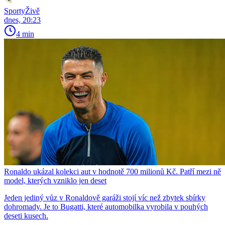
SportyŽivě
dnes, 20:23
4 min
Ronaldo ukázal kolekci aut v hodnotě 700 milionů Kč. Patří mezi ně
model, kterých vzniklo jen deset
Jeden jediný vůz v Ronaldově garáži stojí víc než zbytek sbírky
dohromady. Je to Bugatti, které automobilka vyrobila v pouhých
deseti kusech.