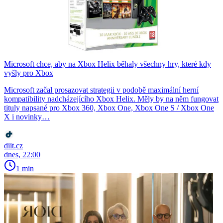
Microsoft chce, aby na Xbox Helix běhaly všechny hry, které kdy
vyšly pro Xbox
Microsoft začal prosazovat strategii v podobě maximální herní
kompatibility nadcházejícího Xbox Helix. Měly by na něm fungovat
tituly napsané pro Xbox 360, Xbox One, Xbox One S / Xbox One
X i novinky…
diit.cz
dnes, 22:00
1 min