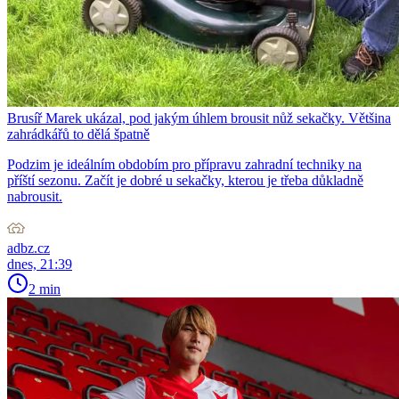
Brusíř Marek ukázal, pod jakým úhlem brousit nůž sekačky. Většina
zahrádkářů to dělá špatně
Podzim je ideálním obdobím pro přípravu zahradní techniky na
příští sezonu. Začít je dobré u sekačky, kterou je třeba důkladně
nabrousit.
adbz.cz
dnes, 21:39
2 min