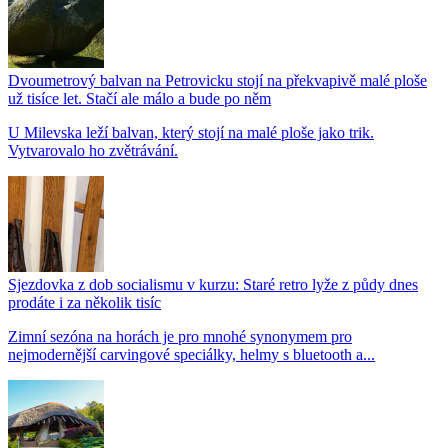
Dvoumetrový balvan na Petrovicku stojí na překvapivě malé ploše
už tisíce let. Stačí ale málo a bude po něm
U Milevska leží balvan, který stojí na malé ploše jako trik.
Vytvarovalo ho zvětrávání.
Sjezdovka z dob socialismu v kurzu: Staré retro lyže z půdy dnes
prodáte i za několik tisíc
Zimní sezóna na horách je pro mnohé synonymem pro
nejmodernější carvingové speciálky, helmy s bluetooth a...