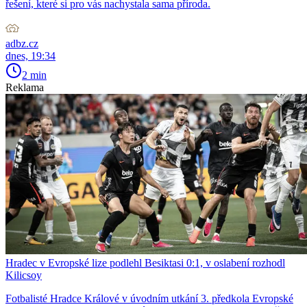
řešení, které si pro vás nachystala sama příroda.
adbz.cz
dnes, 19:34
2 min
Reklama
Hradec v Evropské lize podlehl Besiktasi 0:1, v oslabení rozhodl
Kilicsoy
Fotbalisté Hradce Králové v úvodním utkání 3. předkola Evropské