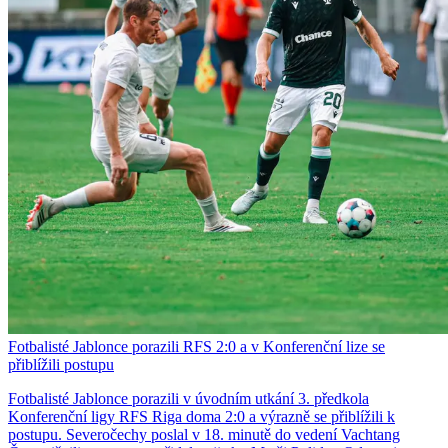
Fotbalisté Jablonce porazili RFS 2:0 a v Konferenční lize se
přiblížili postupu
Fotbalisté Jablonce porazili v úvodním utkání 3. předkola
Konferenční ligy RFS Riga doma 2:0 a výrazně se přiblížili k
postupu. Severočechy poslal v 18. minutě do vedení Vachtang