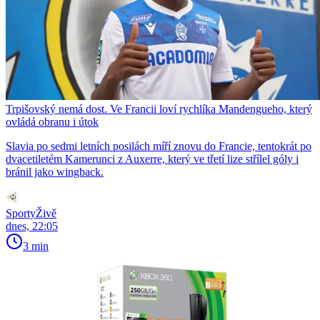
Trpišovský nemá dost. Ve Francii loví rychlíka Mandengueho, který
ovládá obranu i útok
Slavia po sedmi letních posilách míří znovu do Francie, tentokrát po
dvacetiletém Kamerunci z Auxerre, který ve třetí lize střílel góly i
bránil jako wingback.
SportyŽivě
dnes, 22:05
3 min