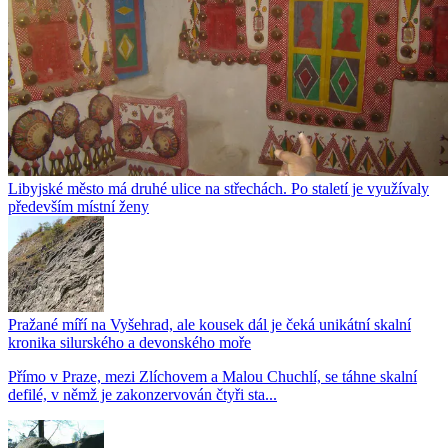
Libyjské město má druhé ulice na střechách. Po staletí je využívaly
především místní ženy
Pražané míří na Vyšehrad, ale kousek dál je čeká unikátní skalní
kronika silurského a devonského moře
Přímo v Praze, mezi Zlíchovem a Malou Chuchlí, se táhne skalní
defilé, v němž je zakonzervován čtyři sta...