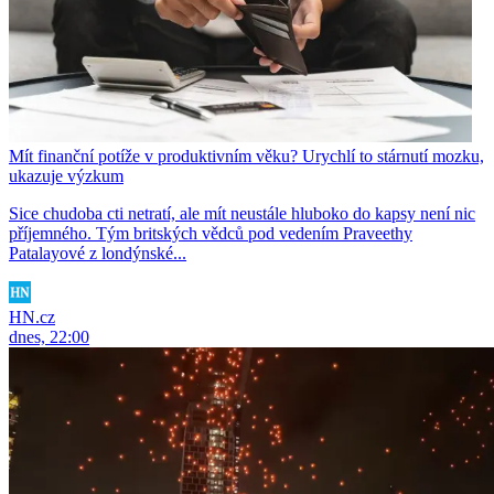
Mít finanční potíže v produktivním věku? Urychlí to stárnutí mozku,
ukazuje výzkum
Sice chudoba cti netratí, ale mít neustále hluboko do kapsy není nic
příjemného. Tým britských vědců pod vedením Praveethy
Patalayové z londýnské...
HN.cz
dnes, 22:00