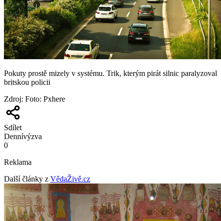
Pokuty prostě mizely v systému. Trik, kterým pirát silnic paralyzoval
britskou policii
Zdroj
:
Foto: Pxhere
Sdílet
Denní
výzva
0
Reklama
Další články z
VědaŽivě.cz