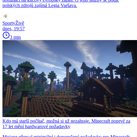
polských zdrojů zajímá Legia Varšava.
SportyŽivě
dnes, 19:57
3 min
Kdo má starší počítač, možná si už nezahraje. Minecraft poprvé za
17 let mění hardwarové požadavky
Mojang přepsal minimální i doporučené požadavky pro Minecraft: