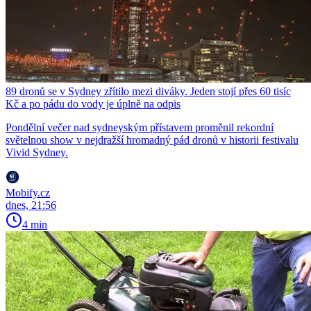
89 dronů se v Sydney zřítilo mezi diváky. Jeden stojí přes 60 tisíc
Kč a po pádu do vody je úplně na odpis
Pondělní večer nad sydneyským přístavem proměnil rekordní
světelnou show v nejdražší hromadný pád dronů v historii festivalu
Vivid Sydney.
Mobify.cz
dnes, 21:56
4 min