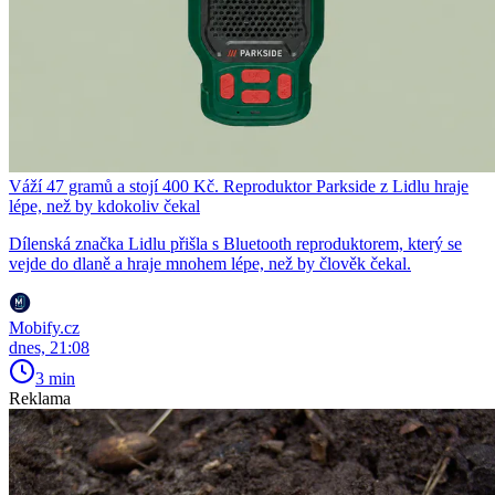
Váží 47 gramů a stojí 400 Kč. Reproduktor Parkside z Lidlu hraje
lépe, než by kdokoliv čekal
Dílenská značka Lidlu přišla s Bluetooth reproduktorem, který se
vejde do dlaně a hraje mnohem lépe, než by člověk čekal.
Mobify.cz
dnes, 21:08
3 min
Reklama