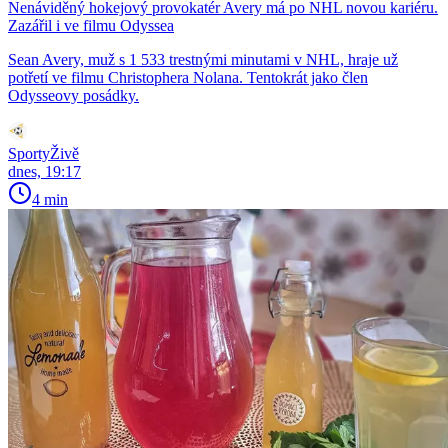
Nenáviděný hokejový provokatér Avery má po NHL novou kariéru.
Zazářil i ve filmu Odyssea
Sean Avery, muž s 1 533 trestnými minutami v NHL, hraje už
potřetí ve filmu Christophera Nolana. Tentokrát jako člen
Odysseovy posádky.
SportyŽivě
dnes, 19:17
4 min