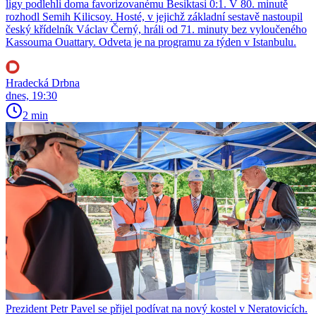
ligy podlehli doma favorizovanému Besiktasi 0:1. V 80. minutě
rozhodl Semih Kilicsoy. Hosté, v jejichž základní sestavě nastoupil
český křídelník Václav Černý, hráli od 71. minuty bez vyloučeného
Kassouma Ouattary. Odveta je na programu za týden v Istanbulu.
Hradecká Drbna
dnes, 19:30
2 min
Prezident Petr Pavel se přijel podívat na nový kostel v Neratovicích.