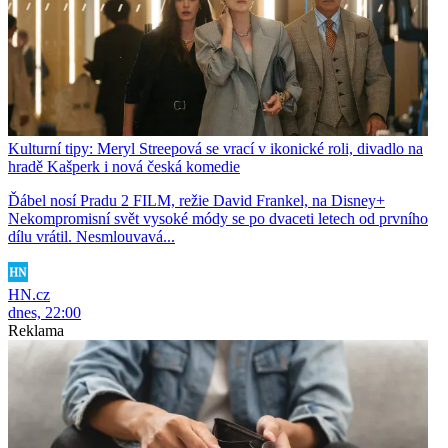
Kulturní tipy: Meryl Streepová se vrací v ikonické roli, divadlo na
hradě Kašperk i nová česká komedie
Ďábel nosí Pradu 2 FILM, režie David Frankel, na Disney+
Nekompromisní svět vysoké módy se po dvaceti letech od prvního
dílu vrátil. Nesmlouvavá...
HN.cz
dnes, 22:00
Reklama