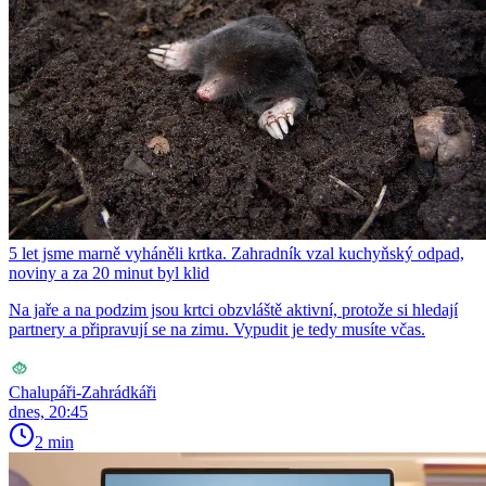
5 let jsme marně vyháněli krtka. Zahradník vzal kuchyňský odpad,
noviny a za 20 minut byl klid
Na jaře a na podzim jsou krtci obzvláště aktivní, protože si hledají
partnery a připravují se na zimu. Vypudit je tedy musíte včas.
Chalupáři-Zahrádkáři
dnes, 20:45
2 min