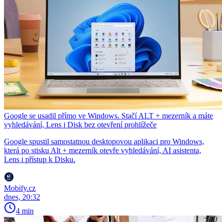
Google se usadil přímo ve Windows. Stačí ALT + mezerník a máte
vyhledávání, Lens i Disk bez otevření prohlížeče
Google spustil samostatnou desktopovou aplikaci pro Windows,
která po stisku Alt + mezerník otevře vyhledávání, AI asistenta,
Lens i přístup k Disku.
Mobify.cz
dnes, 20:32
4 min