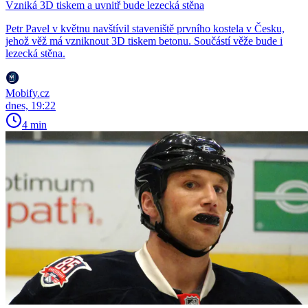
Vzniká 3D tiskem a uvnitř bude lezecká stěna
Petr Pavel v květnu navštívil staveniště prvního kostela v Česku,
jehož věž má vzniknout 3D tiskem betonu. Součástí věže bude i
lezecká stěna.
Mobify.cz
dnes, 19:22
4 min