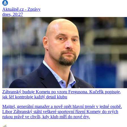
Aktuálně.cz - Zprávy
dnes, 20:27
Zábranský buduje Kometu po vzoru Fergusona. Kučeřík popisuje,
jak šéf kontroluje každý detail klubu
Majitel, generální manažer a nově opět hlavní trenér v jedné osobě.
Libor Zábranský stáhl veškeré sportovní řízení Komety do svých
rukou právě ve chvíli, kdy klub míří do nové éry.