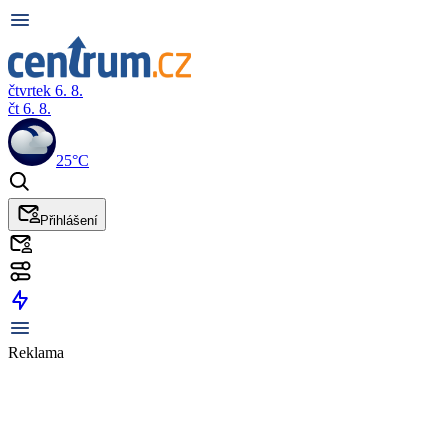
čtvrtek 6. 8.
čt 6. 8.
25°C
Přihlášení
Reklama