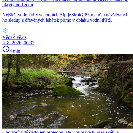
ukrytý pod zemí
Nejširší vodopád Východních Alp je široký 85 metrů a návštěvníci
ho sledují z dřevěných lehátek přímo v oblaku vodní tříště.
VědaŽivě.cz
5. 8. 2026, 06:32
4 min
Chotěboř lidé často jen projedou, ale Doubrava tu řeže skály a