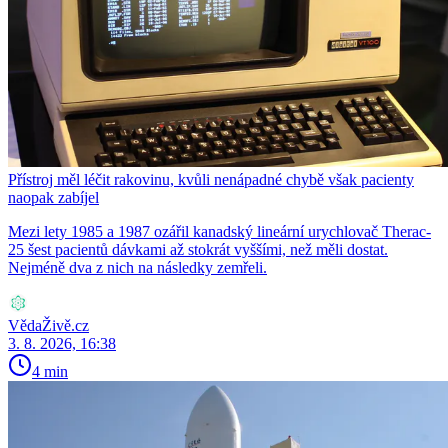
Přístroj měl léčit rakovinu, kvůli nenápadné chybě však pacienty
naopak zabíjel
Mezi lety 1985 a 1987 ozářil kanadský lineární urychlovač Therac-
25 šest pacientů dávkami až stokrát vyššími, než měli dostat.
Nejméně dva z nich na následky zemřeli.
VědaŽivě.cz
3. 8. 2026, 16:38
4 min