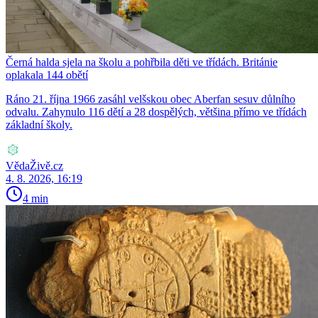
Černá halda sjela na školu a pohřbila děti ve třídách. Británie
oplakala 144 obětí
Ráno 21. října 1966 zasáhl velšskou obec Aberfan sesuv důlního
odvalu. Zahynulo 116 dětí a 28 dospělých, většina přímo ve třídách
základní školy.
VědaŽivě.cz
4. 8. 2026, 16:19
4 min