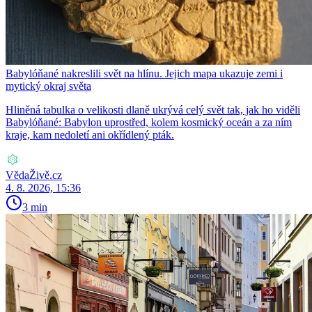
Babylóňané nakreslili svět na hlínu. Jejich mapa ukazuje zemi i
mytický okraj světa
Hliněná tabulka o velikosti dlaně ukrývá celý svět tak, jak ho viděli
Babylóňané: Babylon uprostřed, kolem kosmický oceán a za ním
kraje, kam nedoletí ani okřídlený pták.
VědaŽivě.cz
4. 8. 2026, 15:36
3 min