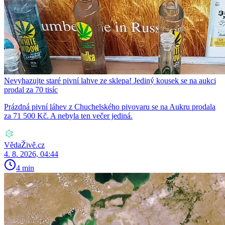
Nevyhazujte staré pivní lahve ze sklepa! Jediný kousek se na aukci
prodal za 70 tisíc
Prázdná pivní láhev z Chuchelského pivovaru se na Aukru prodala
za 71 500 Kč. A nebyla ten večer jediná.
VědaŽivě.cz
4. 8. 2026, 04:44
4 min