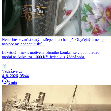
Nenechte se zmást starým střepem na chalupě: Obyčejný hrnek po
babičce má hodnotu tisíců
Loketský hrnek s motivem „zimního koníka“ se v dubnu 2026
prodal na Aukru za 1 000 Kč. Jeden kus, žádná sada.
VědaŽivě.cz
4. 8. 2026, 05:44
3 min