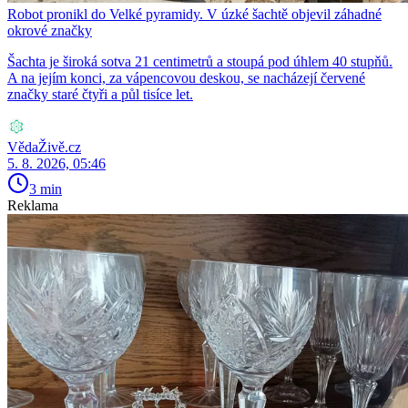
Robot pronikl do Velké pyramidy. V úzké šachtě objevil záhadné
okrové značky
Šachta je široká sotva 21 centimetrů a stoupá pod úhlem 40 stupňů.
A na jejím konci, za vápencovou deskou, se nacházejí červené
značky staré čtyři a půl tisíce let.
VědaŽivě.cz
5. 8. 2026, 05:46
3 min
Reklama