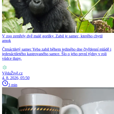
V zoo zemřely dvě malé gorilky. Zabil je samec, kterého chytil
amok
Čtrnáctiletý samec Yeba zabil během jediného dne čtyřdenní mládě i
jedenáctiletého kastrovaného samce. Šlo o jeho první týdny v roli
vůdce tlupy.
VědaŽivě.cz
4. 8. 2026, 05:50
3 min