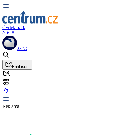
čtvrtek 6. 8.
čt 6. 8.
23°C
Přihlášení
Reklama