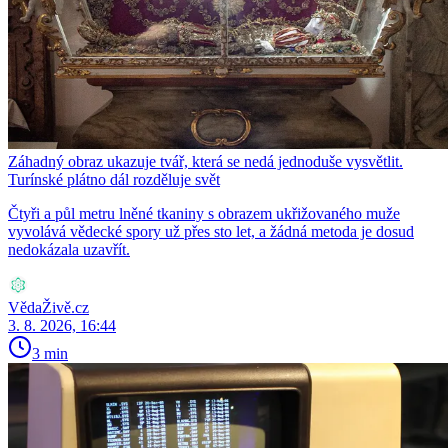
Záhadný obraz ukazuje tvář, která se nedá jednoduše vysvětlit.
Turínské plátno dál rozděluje svět
Čtyři a půl metru lněné tkaniny s obrazem ukřižovaného muže
vyvolává vědecké spory už přes sto let, a žádná metoda je dosud
nedokázala uzavřít.
VědaŽivě.cz
3. 8. 2026, 16:44
3 min