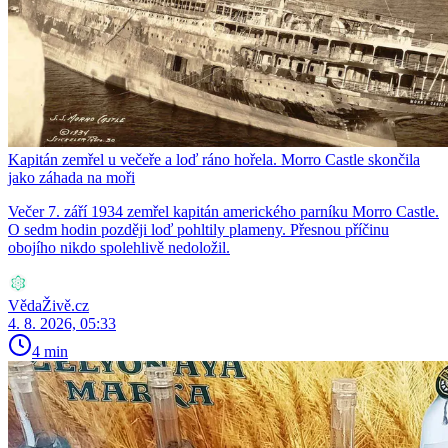
Kapitán zemřel u večeře a loď ráno hořela. Morro Castle skončila
jako záhada na moři
Večer 7. září 1934 zemřel kapitán amerického parníku Morro Castle.
O sedm hodin později loď pohltily plameny. Přesnou příčinu
obojího nikdo spolehlivě nedoložil.
VědaŽivě.cz
4. 8. 2026, 05:33
4 min