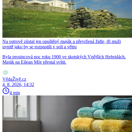
Na ostrově zůstal jen opuštěný maják a převržená židle, tři muži
uvnitř jako by se rozpustili v soli a větru
Byla prosincová noc roku 1900 ve skotských Vnějších Hebridách.
Maják na Eilean Mòr přestal svítit.
VědaŽivě.cz
4. 8. 2026, 14:32
4 min