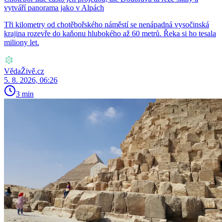
vytváří panorama jako v Alpách
Tři kilometry od chotěbořského náměstí se nenápadná vysočinská
krajina rozevře do kaňonu hlubokého až 60 metrů. Řeka si ho tesala
miliony let.
VědaŽivě.cz
5. 8. 2026, 06:26
3 min