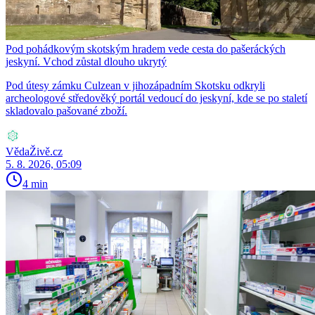
Pod pohádkovým skotským hradem vede cesta do pašeráckých
jeskyní. Vchod zůstal dlouho ukrytý
Pod útesy zámku Culzean v jihozápadním Skotsku odkryli
archeologové středověký portál vedoucí do jeskyní, kde se po staletí
skladovalo pašované zboží.
VědaŽivě.cz
5. 8. 2026, 05:09
4 min