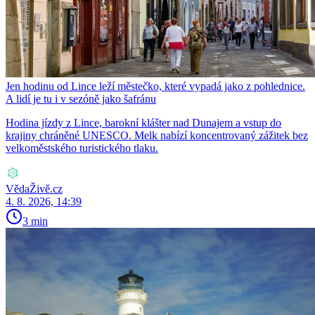
Jen hodinu od Lince leží městečko, které vypadá jako z pohlednice.
A lidí je tu i v sezóně jako šafránu
Hodina jízdy z Lince, barokní klášter nad Dunajem a vstup do
krajiny chráněné UNESCO. Melk nabízí koncentrovaný zážitek bez
velkoměstského turistického tlaku.
VědaŽivě.cz
4. 8. 2026, 14:39
3 min