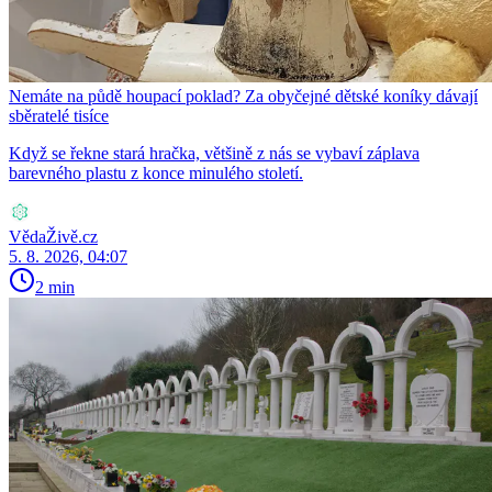
Nemáte na půdě houpací poklad? Za obyčejné dětské koníky dávají
sběratelé tisíce
Když se řekne stará hračka, většině z nás se vybaví záplava
barevného plastu z konce minulého století.
VědaŽivě.cz
5. 8. 2026, 04:07
2 min