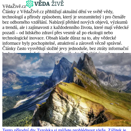
VědaŽivě.cz
Články z VědaŽivě.cz přibližují aktuální dění ve světě vědy,
technologií a přírody způsobem, který je srozumitelný i pro čtenáře
bez odborného vzdělání. Nabízejí přehled nových objevů, výzkumů
a trendů, ale i zajímavosti z každodenního života, které mají vědecké
pozadí – od lidského zdraví přes vesmír až po ekologii nebo
technologické inovace. Obsah klade důraz na to, aby vědecké
informace byly pochopitelné, atraktivní a zároveň věcně správné.
Články často vysvětlují složité jevy jednoduše, bez ztráty informační
hodnoty – a právě tím oslovují čtenáře, kteří chtějí být v obraze, ale
nemají čas pročítat odborné studie. Nechybí ani reflexe vědeckých
otázek z pohledu běžného života, pozoruhodné souvislosti, přírodní
kuriozity nebo překvapivé poznatky, které mění dosavadní pohled
na svět. VědaŽivě.cz tak spojuje informační přínos s čtenářskou
přístupností a činí vědu zajímavou i pro ty, kteří ji běžně nesledují.
Texty ocení každý, kdo se rád dozví něco nového, rozšíří si obzory
nebo hledá věrohodné odpovědi na otázky, které přináší dnešní doba
– od zdravotnictví po umělou inteligenci. Věda zde není uzavřeným
světem expertů, ale každodenním dobrodružstvím objevování.
Tento přírodní div Tyrolska si můžete prohlédnout vleže. Zážitek je