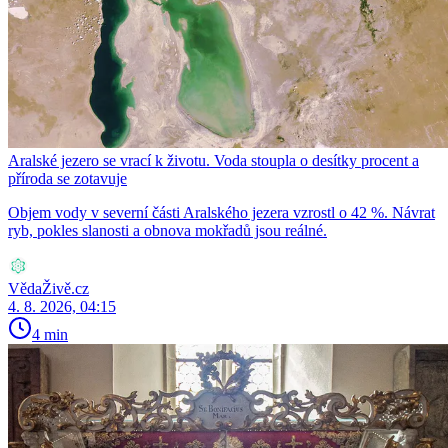
Aralské jezero se vrací k životu. Voda stoupla o desítky procent a
příroda se zotavuje
Objem vody v severní části Aralského jezera vzrostl o 42 %. Návrat
ryb, pokles slanosti a obnova mokřadů jsou reálné.
VědaŽivě.cz
4. 8. 2026, 04:15
4 min