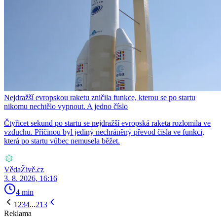
Nejdražší evropskou raketu zničila funkce, kterou se po startu
nikomu nechtělo vypnout. A jedno číslo
Čtyřicet sekund po startu se nejdražší evropská raketa rozlomila ve
vzduchu. Příčinou byl jediný nechráněný převod čísla ve funkci,
která po startu vůbec nemusela běžet.
VědaŽivě.cz
3. 8. 2026, 16:16
4 min
1
2
3
4
...
213
Reklama