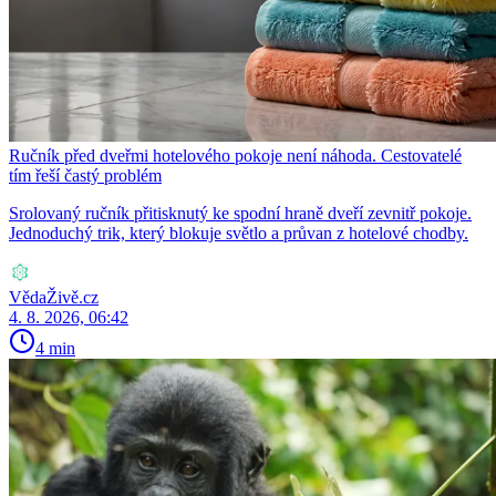
Ručník před dveřmi hotelového pokoje není náhoda. Cestovatelé
tím řeší častý problém
Srolovaný ručník přitisknutý ke spodní hraně dveří zevnitř pokoje.
Jednoduchý trik, který blokuje světlo a průvan z hotelové chodby.
VědaŽivě.cz
4. 8. 2026, 06:42
4 min