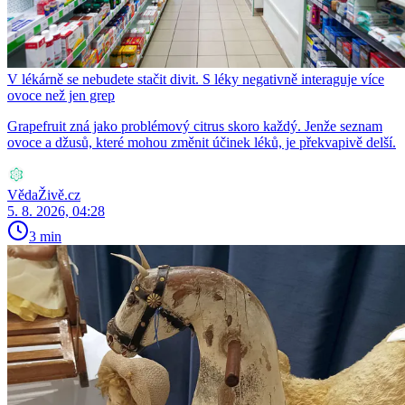
V lékárně se nebudete stačit divit. S léky negativně interaguje více
ovoce než jen grep
Grapefruit zná jako problémový citrus skoro každý. Jenže seznam
ovoce a džusů, které mohou změnit účinek léků, je překvapivě delší.
VědaŽivě.cz
5. 8. 2026, 04:28
3 min