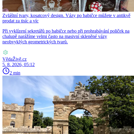
Zvláštní tvary, kosatcový design. Vázy po babičce můžete v antikvě
prodat za tisíc a víc
Při vyklízení sekretářů po babičce nebo při prohrabávání poliček na
chalupě narážíme velmi často na masivní skleněné vázy
neobvyklých geometrických tvarů.
VědaŽivě.cz
5. 8. 2026, 05:12
2 min