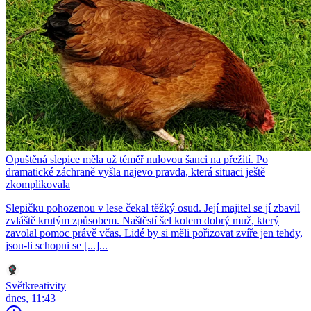
Opuštěná slepice měla už téměř nulovou šanci na přežití. Po
dramatické záchraně vyšla najevo pravda, která situaci ještě
zkomplikovala
Slepičku pohozenou v lese čekal těžký osud. Její majitel se jí zbavil
zvláště krutým způsobem. Naštěstí šel kolem dobrý muž, který
zavolal pomoc právě včas. Lidé by si měli pořizovat zvíře jen tehdy,
jsou-li schopni se [...]...
Světkreativity
dnes, 11:43