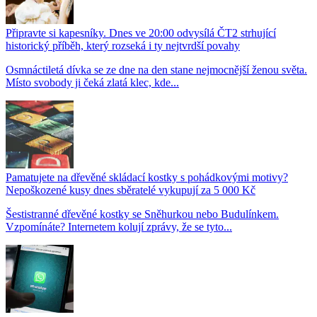
Připravte si kapesníky. Dnes ve 20:00 odvysílá ČT2 strhující
historický příběh, který rozseká i ty nejtvrdší povahy
Osmnáctiletá dívka se ze dne na den stane nejmocnější ženou světa.
Místo svobody ji čeká zlatá klec, kde...
Pamatujete na dřevěné skládací kostky s pohádkovými motivy?
Nepoškozené kusy dnes sběratelé vykupují za 5 000 Kč
Šestistranné dřevěné kostky se Sněhurkou nebo Budulínkem.
Vzpomínáte? Internetem kolují zprávy, že se tyto...