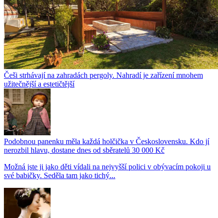
Češi strhávají na zahradách pergoly. Nahradí je zařízení mnohem
užitečnější a estetičtější
Podobnou panenku měla každá holčička v Československu. Kdo jí
nerozbil hlavu, dostane dnes od sběratelů 30 000 Kč
Možná jste ji jako děti vídali na nejvyšší polici v obývacím pokoji u
své babičky. Seděla tam jako tichý...