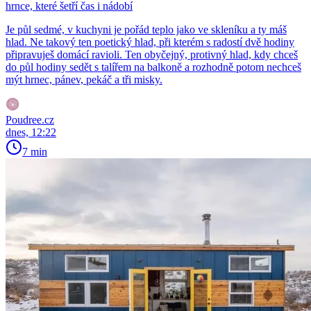
hrnce, které šetří čas i nádobí
Je půl sedmé, v kuchyni je pořád teplo jako ve skleníku a ty máš
hlad. Ne takový ten poetický hlad, při kterém s radostí dvě hodiny
připravuješ domácí ravioli. Ten obyčejný, protivný hlad, kdy chceš
do půl hodiny sedět s talířem na balkoně a rozhodně potom nechceš
mýt hrnec, pánev, pekáč a tři misky.
Poudree.cz
dnes, 12:22
7 min