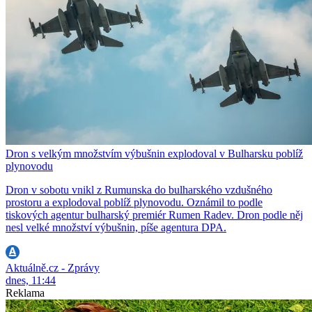
Dron s velkým množstvím výbušnin explodoval v Bulharsku poblíž
plynovodu
Dron v sobotu vnikl z Rumunska do bulharského vzdušného
prostoru a explodoval poblíž plynovodu. Oznámil to podle
tiskových agentur bulharský premiér Rumen Radev. Dron podle něj
nesl velké množství výbušnin, píše agentura DPA.
Aktuálně.cz - Zprávy
dnes, 11:44
Reklama