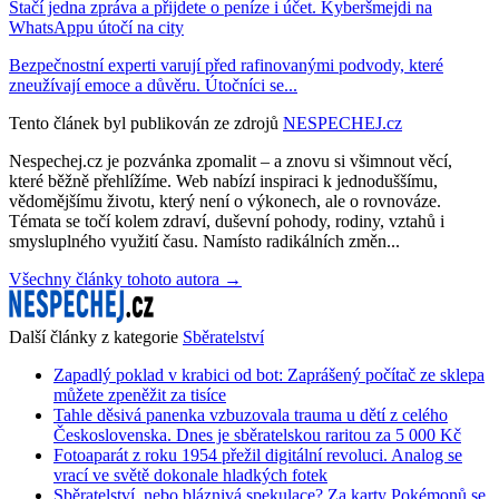
Stačí jedna zpráva a přijdete o peníze i účet. Kyberšmejdi na
WhatsAppu útočí na city
Bezpečnostní experti varují před rafinovanými podvody, které
zneužívají emoce a důvěru. Útočníci se...
Tento článek byl publikován ze zdrojů
NESPECHEJ.cz
Nespechej.cz je pozvánka zpomalit – a znovu si všimnout věcí,
které běžně přehlížíme. Web nabízí inspiraci k jednoduššímu,
vědomějšímu životu, který není o výkonech, ale o rovnováze.
Témata se točí kolem zdraví, duševní pohody, rodiny, vztahů i
smysluplného využití času. Namísto radikálních změn...
Všechny články tohoto autora →
Další články z kategorie
Sběratelství
Zapadlý poklad v krabici od bot: Zaprášený počítač ze sklepa
můžete zpeněžit za tisíce
Tahle děsivá panenka vzbuzovala trauma u dětí z celého
Československa. Dnes je sběratelskou raritou za 5 000 Kč
Fotoaparát z roku 1954 přežil digitální revoluci. Analog se
vrací ve světě dokonale hladkých fotek
Sběratelství, nebo bláznivá spekulace? Za karty Pokémonů se