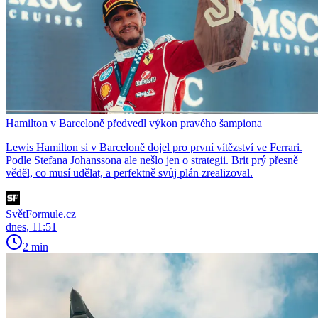
Hamilton v Barceloně předvedl výkon pravého šampiona
Lewis Hamilton si v Barceloně dojel pro první vítězství ve Ferrari.
Podle Stefana Johanssona ale nešlo jen o strategii. Brit prý přesně
věděl, co musí udělat, a perfektně svůj plán zrealizoval.
SvětFormule.cz
dnes, 11:51
2 min