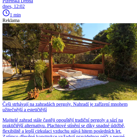
Plzeňská Drbna
dnes, 12:02
1 min
Reklama
Češi strhávají na zahradách pergoly. Nahradí je zařízení mnohem
užitečnější a estetičtější
Majitelé zahrad stále častěji opouštějí tradiční pergoly a sází na
praktičtější alternativu. Plachtové stínění se díky snadné údržbě,
flexibilitě a lepší cirkulaci vzduchu stává hitem posledních let.
Zatímco dřevěné konstrukce vyžadují pravidelnou péči a pevné