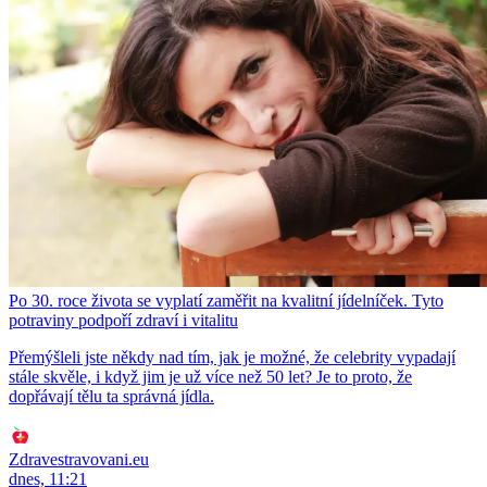
Po 30. roce života se vyplatí zaměřit na kvalitní jídelníček. Tyto
potraviny podpoří zdraví i vitalitu
Přemýšleli jste někdy nad tím, jak je možné, že celebrity vypadají
stále skvěle, i když jim je už více než 50 let? Je to proto, že
dopřávají tělu ta správná jídla.
Zdravestravovani.eu
dnes, 11:21