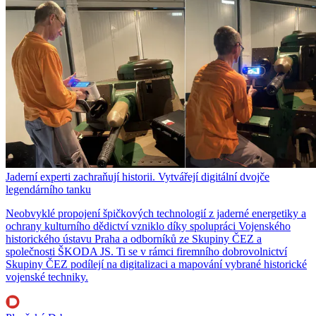
Jaderní experti zachraňují historii. Vytvářejí digitální dvojče
legendárního tanku
Neobvyklé propojení špičkových technologií z jaderné energetiky a
ochrany kulturního dědictví vzniklo díky spolupráci Vojenského
historického ústavu Praha a odborníků ze Skupiny ČEZ a
společnosti ŠKODA JS. Ti se v rámci firemního dobrovolnictví
Skupiny ČEZ podílejí na digitalizaci a mapování vybrané historické
vojenské techniky.