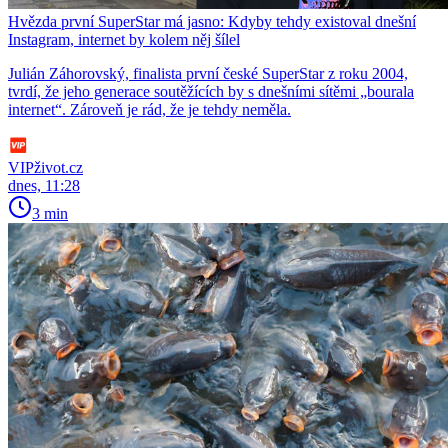
Hvězda první SuperStar má jasno: Kdyby tehdy existoval dnešní
Instagram, internet by kolem něj šílel
Julián Záhorovský, finalista první české SuperStar z roku 2004,
tvrdí, že jeho generace soutěžících by s dnešními sítěmi „bourala
internet“. Zároveň je rád, že je tehdy neměla.
VIPživot.cz
dnes, 11:28
3 min