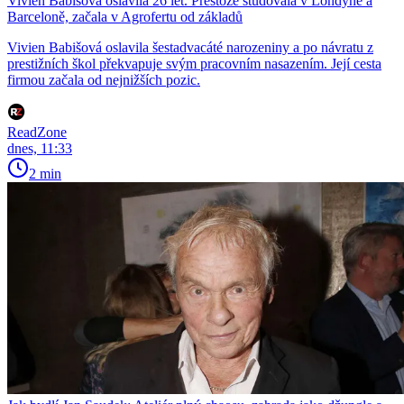
Vivien Babišová oslavila 26 let. Přestože studovala v Londýně a
Barceloně, začala v Agrofertu od základů
Vivien Babišová oslavila šestadvacáté narozeniny a po návratu z
prestižních škol překvapuje svým pracovním nasazením. Její cesta
firmou začala od nejnižších pozic.
ReadZone
dnes, 11:33
2 min