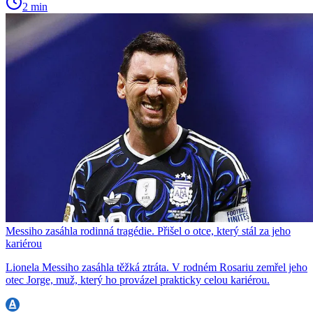
2 min
Messiho zasáhla rodinná tragédie. Přišel o otce, který stál za jeho
kariérou
Lionela Messiho zasáhla těžká ztráta. V rodném Rosariu zemřel jeho
otec Jorge, muž, který ho provázel prakticky celou kariérou.