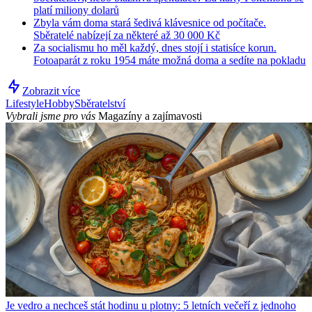
platí miliony dolarů
Zbyla vám doma stará šedivá klávesnice od počítače.
Sběratelé nabízejí za některé až 30 000 Kč
Za socialismu ho měl každý, dnes stojí i statisíce korun.
Fotoaparát z roku 1954 máte možná doma a sedíte na pokladu
Zobrazit více
Lifestyle
Hobby
Sběratelství
Vybrali jsme pro vás
Magazíny a zajímavosti
Je vedro a nechceš stát hodinu u plotny: 5 letních večeří z jednoho