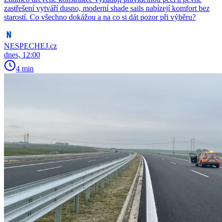
zastřešení vytváří dusno, moderní shade sails nabízejí komfort bez
starostí. Co všechno dokážou a na co si dát pozor při výběru?
NESPECHEJ.cz
dnes, 12:00
4 min