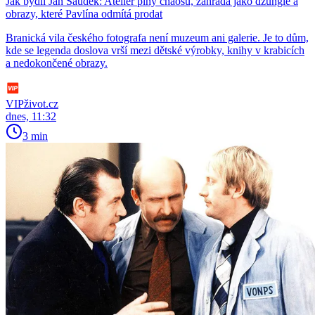
Jak bydlí Jan Saudek: Ateliér plný chaosu, zahrada jako džungle a
obrazy, které Pavlína odmítá prodat
Branická vila českého fotografa není muzeum ani galerie. Je to dům,
kde se legenda doslova vrší mezi dětské výrobky, knihy v krabicích
a nedokončené obrazy.
VIPživot.cz
dnes, 11:32
3 min