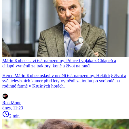
Mário Kubec slaví 62. narozeniny. Prince i vojáka z Chlapců a
chlapů vyměnil za traktory, koně a život na ranči
Herec Mário Kubec oslaví v neděli 62. narozeniny. Hektický život a
svět televizních kamer před lety vyměnil za touhu po svobodě na
rodinné farmě v Krušných horách.
ReadZone
dnes, 11:23
2 min