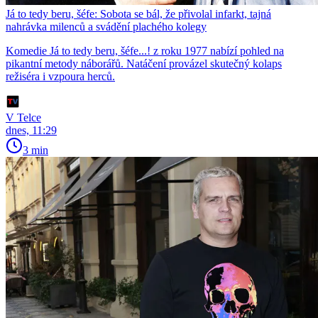
Já to tedy beru, šéfe: Sobota se bál, že přivolal infarkt, tajná
nahrávka milenců a svádění plachého kolegy
Komedie Já to tedy beru, šéfe...! z roku 1977 nabízí pohled na
pikantní metody náborářů. Natáčení provázel skutečný kolaps
režiséra i vzpoura herců.
V Telce
dnes, 11:29
3 min