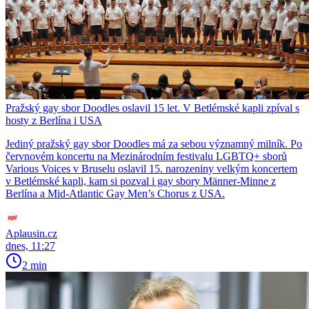
Pražský gay sbor Doodles oslavil 15 let. V Betlémské kapli zpíval s
hosty z Berlína i USA
Jediný pražský gay sbor Doodles má za sebou významný milník. Po
červnovém koncertu na Mezinárodním festivalu LGBTQ+ sborů
Various Voices v Bruselu oslavil 15. narozeniny velkým koncertem
v Betlémské kapli, kam si pozval i gay sbory Männer-Minne z
Berlína a Mid-Atlantic Gay Men’s Chorus z USA.
Aplausin.cz
dnes, 11:27
2 min