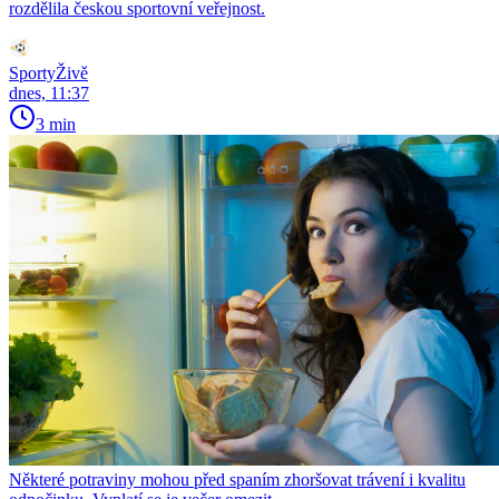
rozdělila českou sportovní veřejnost.
SportyŽivě
dnes, 11:37
3 min
Některé potraviny mohou před spaním zhoršovat trávení i kvalitu