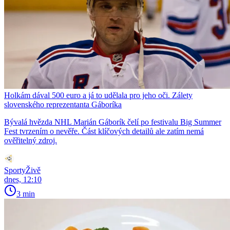
Holkám dával 500 euro a já to udělala pro jeho oči. Zálety
slovenského reprezentanta Gáboríka
Bývalá hvězda NHL Marián Gáborík čelí po festivalu Big Summer
Fest tvrzením o nevěře. Část klíčových detailů ale zatím nemá
ověřitelný zdroj.
SportyŽivě
dnes, 12:10
3 min