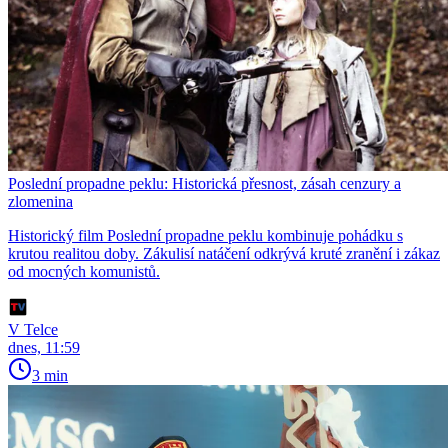
Poslední propadne peklu: Historická přesnost, zásah cenzury a
zlomenina
Historický film Poslední propadne peklu kombinuje pohádku s
krutou realitou doby. Zákulisí natáčení odkrývá kruté zranění i zákaz
od mocných komunistů.
V Telce
dnes, 11:59
3 min