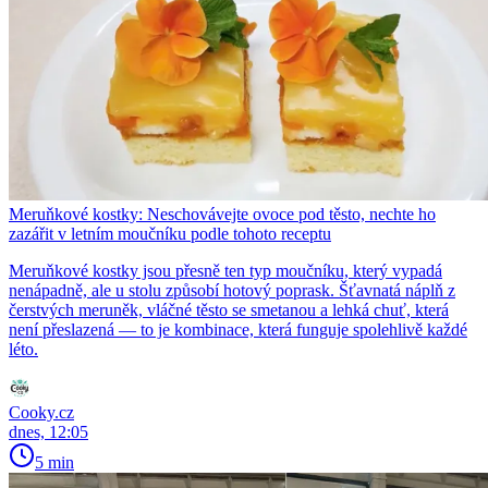
Meruňkové kostky: Neschovávejte ovoce pod těsto, nechte ho
zazářit v letním moučníku podle tohoto receptu
Meruňkové kostky jsou přesně ten typ moučníku, který vypadá
nenápadně, ale u stolu způsobí hotový poprask. Šťavnatá náplň z
čerstvých meruněk, vláčné těsto se smetanou a lehká chuť, která
není přeslazená — to je kombinace, která funguje spolehlivě každé
léto.
Cooky.cz
dnes, 12:05
5 min