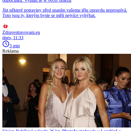
odpočinku. Vyplatí se je večer omezit
Jíst některé potraviny před spaním vašemu tělu opravdu neprospívá.
Toto jsou ty, kterým byste se měli nejvíce vyhýbat.
Zdravestravovani.eu
dnes, 11:33
3 min
Reklama