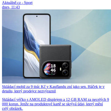
Aktuálně.cz - Sport
dnes, 11:43
Skládací mobil za 9 tisíc Kč v Kauflandu zní jako sen. Háček je v
detailu, který prodejce nezvýraznil
Skládací véčko s AMOLED displejem a 12 GB RAM za necelých 9
000 korun. Jenže na produktové kartě se skrývá údaj, který mění
celý obrázek.