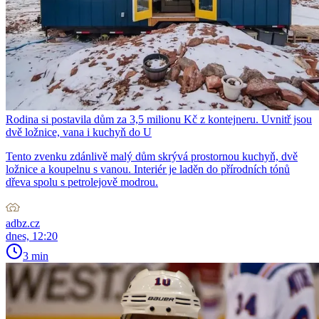
Rodina si postavila dům za 3,5 milionu Kč z kontejneru. Uvnitř jsou
dvě ložnice, vana i kuchyň do U
Tento zvenku zdánlivě malý dům skrývá prostornou kuchyň, dvě
ložnice a koupelnu s vanou. Interiér je laděn do přírodních tónů
dřeva spolu s petrolejově modrou.
adbz.cz
dnes, 12:20
3 min