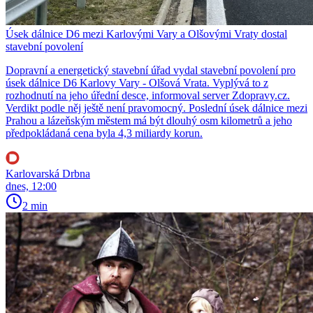
Úsek dálnice D6 mezi Karlovými Vary a Olšovými Vraty dostal
stavební povolení
Dopravní a energetický stavební úřad vydal stavební povolení pro
úsek dálnice D6 Karlovy Vary - Olšová Vrata. Vyplývá to z
rozhodnutí na jeho úřední desce, informoval server Zdopravy.cz.
Verdikt podle něj ještě není pravomocný. Poslední úsek dálnice mezi
Prahou a lázeňským městem má být dlouhý osm kilometrů a jeho
předpokládaná cena byla 4,3 miliardy korun.
Karlovarská Drbna
dnes, 12:00
2 min