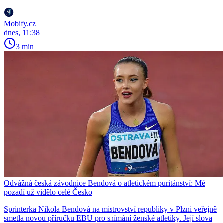
Mobify.cz
dnes, 11:38
3 min
Odvážná česká závodnice Bendová o atletickém puritánství: Mé
pozadí už vidělo celé Česko
Sprinterka Nikola Bendová na mistrovství republiky v Plzni veřejně
smetla novou příručku EBU pro snímání ženské atletiky. Její slova