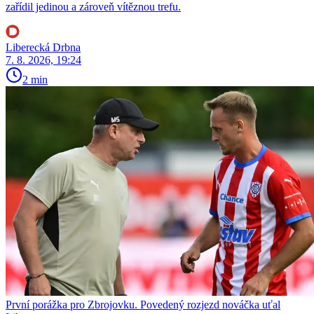
zařídil jedinou a zároveň vítěznou trefu.
Liberecká Drbna
7. 8. 2026, 19:24
2 min
První porážka pro Zbrojovku. Povedený rozjezd nováčka uťal