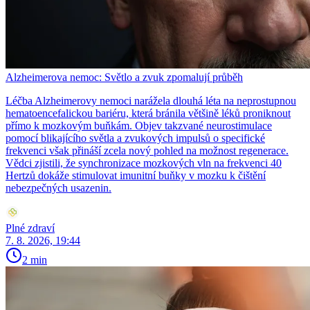
Alzheimerova nemoc: Světlo a zvuk zpomalují průběh
Léčba Alzheimerovy nemoci narážela dlouhá léta na neprostupnou
hematoencefalickou bariéru, která bránila většině léků proniknout
přímo k mozkovým buňkám. Objev takzvané neurostimulace
pomocí blikajícího světla a zvukových impulsů o specifické
frekvenci však přináší zcela nový pohled na možnost regenerace.
Vědci zjistili, že synchronizace mozkových vln na frekvenci 40
Hertzů dokáže stimulovat imunitní buňky v mozku k čištění
nebezpečných usazenin.
Plné zdraví
7. 8. 2026, 19:44
2 min