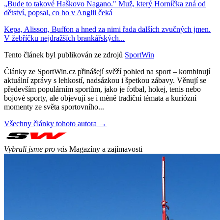
„Bude to takové Haškovo Nagano." Muž, který Horníčka zná od
dětství, popsal, co ho v Anglii čeká
Kepa, Alisson, Buffon a hned za nimi řada dalších zvučných jmen.
V žebříčku nejdražších brankářských...
Tento článek byl publikován ze zdrojů
SportWin
Články ze SportWin.cz přinášejí svěží pohled na sport – kombinují
aktuální zprávy s lehkostí, nadsázkou i špetkou zábavy. Věnují se
především populárním sportům, jako je fotbal, hokej, tenis nebo
bojové sporty, ale objevují se i méně tradiční témata a kuriózní
momenty ze světa sportovního...
Všechny články tohoto autora →
Vybrali jsme pro vás
Magazíny a zajímavosti