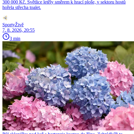
300 000 Kč. Světlice letěly směrem k hrací ploše, v sektoru hostů
hořela střecha toalet.
SportyŽivě
7. 8. 2026, 20:55
3 min