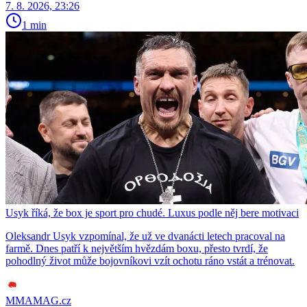
7. 8. 2026, 23:26
1 min
Usyk říká, že box je sport pro chudé. Luxus podle něj bere motivaci
Oleksandr Usyk vzpomínal, že už ve dvanácti letech pracoval na
farmě. Dnes patří k největším hvězdám boxu, přesto tvrdí, že
pohodlný život může bojovníkovi vzít ochotu ráno vstát a trénovat.
MMAMAG.cz