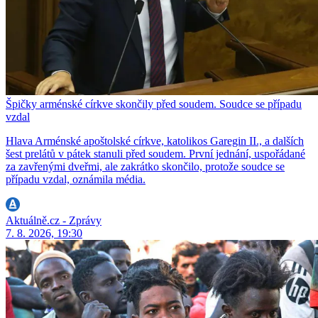
Špičky arménské církve skončily před soudem. Soudce se případu
vzdal
Hlava Arménské apoštolské církve, katolikos Garegin II., a dalších
šest prelátů v pátek stanuli před soudem. První jednání, uspořádané
za zavřenými dveřmi, ale zakrátko skončilo, protože soudce se
případu vzdal, oznámila média.
Aktuálně.cz - Zprávy
7. 8. 2026, 19:30