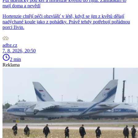
Půl skleničky pod keř a hortenzie kvetou do října. Zahrádkáři to
mají doma a nevědí
Hortenzie chtějí péči obzvlášť v létě, když se jim z květů dělají
nadýchané koule jako z pohádky. Právě tehdy potřebují pořádnou
porci živin.
adbz.cz
7. 8. 2026, 20:50
2 min
Reklama