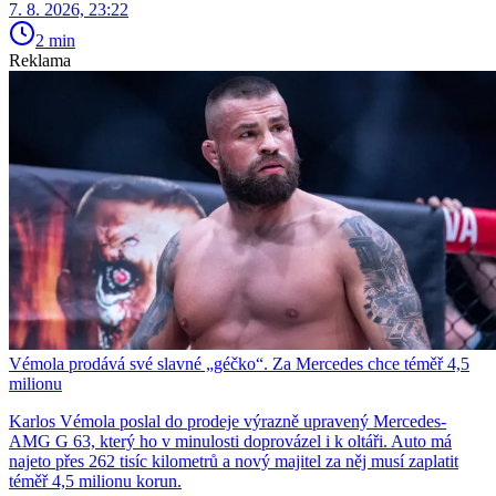
7. 8. 2026, 23:22
2 min
Reklama
Vémola prodává své slavné „géčko“. Za Mercedes chce téměř 4,5
milionu
Karlos Vémola poslal do prodeje výrazně upravený Mercedes-
AMG G 63, který ho v minulosti doprovázel i k oltáři. Auto má
najeto přes 262 tisíc kilometrů a nový majitel za něj musí zaplatit
téměř 4,5 milionu korun.