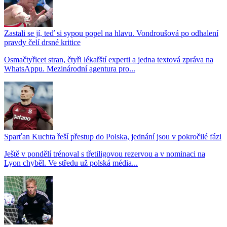
Zastali se jí, teď si sypou popel na hlavu. Vondroušová po odhalení
pravdy čelí drsné kritice
Osmačtyřicet stran, čtyři lékařští experti a jedna textová zpráva na
WhatsAppu. Mezinárodní agentura pro...
Sparťan Kuchta řeší přestup do Polska, jednání jsou v pokročilé fázi
Ještě v pondělí trénoval s třetiligovou rezervou a v nominaci na
Lyon chyběl. Ve středu už polská média...