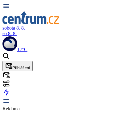
sobota 8. 8.
so 8. 8.
17°C
Přihlášení
Reklama