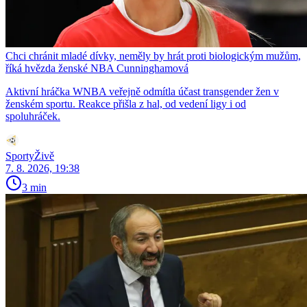
Chci chránit mladé dívky, neměly by hrát proti biologickým mužům,
říká hvězda ženské NBA Cunninghamová
Aktivní hráčka WNBA veřejně odmítla účast transgender žen v
ženském sportu. Reakce přišla z hal, od vedení ligy i od
spoluhráček.
SportyŽivě
7. 8. 2026, 19:38
3 min