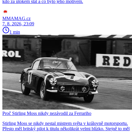
kdo za útokem stál a co bylo jeho motivem.
MMAMAG.cz
7. 8. 2026, 23:09
1 min
Proč Stirling Moss nikdy nezávodil za Ferrariho
Stirling Moss se nikdy nestal mistrem světa v královně motorsportu.
Přesto měl britský pilot k titulu několikrát velmi blízko. Stejně to měl