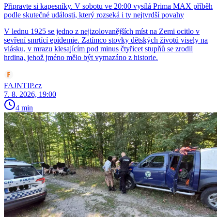
Připravte si kapesníky. V sobotu ve 20:00 vysílá Prima MAX příběh
podle skutečné události, který rozseká i ty nejtvrdší povahy
V lednu 1925 se jedno z nejizolovanějších míst na Zemi ocitlo v
sevření smrtící epidemie. Zatímco stovky dětských životů visely na
vlásku, v mrazu klesajícím pod minus čtyřicet stupňů se zrodil
hrdina, jehož jméno mělo být vymazáno z historie.
FAJNTIP.cz
7. 8. 2026, 19:00
4 min