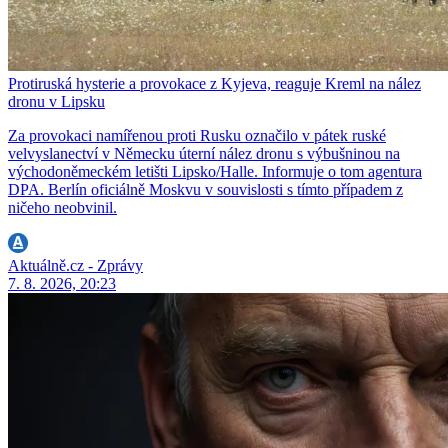
Protiruská hysterie a provokace z Kyjeva, reaguje Kreml na nález
dronu v Lipsku
Za provokaci namířenou proti Rusku označilo v pátek ruské
velvyslanectví v Německu úterní nález dronu s výbušninou na
východoněmeckém letišti Lipsko/Halle. Informuje o tom agentura
DPA. Berlín oficiálně Moskvu v souvislosti s tímto případem z
ničeho neobvinil.
Aktuálně.cz - Zprávy
7. 8. 2026, 20:23