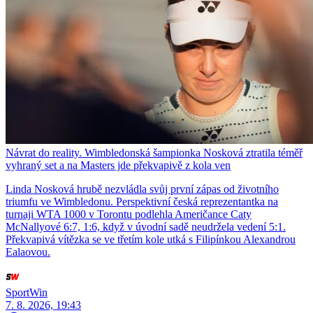
Návrat do reality. Wimbledonská šampionka Nosková ztratila téměř
vyhraný set a na Masters jde překvapivě z kola ven
Linda Nosková hrubě nezvládla svůj první zápas od životního
triumfu ve Wimbledonu. Perspektivní česká reprezentantka na
turnaji WTA 1000 v Torontu podlehla Američance Caty
McNallyové 6:7, 1:6, když v úvodní sadě neudržela vedení 5:1.
Překvapivá vítězka se ve třetím kole utká s Filipínkou Alexandrou
Ealaovou.
SportWin
7. 8. 2026, 19:43