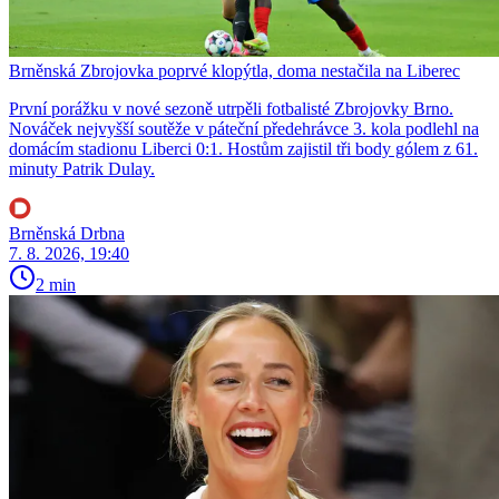
Brněnská Zbrojovka poprvé klopýtla, doma nestačila na Liberec
První porážku v nové sezoně utrpěli fotbalisté Zbrojovky Brno.
Nováček nejvyšší soutěže v páteční předehrávce 3. kola podlehl na
domácím stadionu Liberci 0:1. Hostům zajistil tři body gólem z 61.
minuty Patrik Dulay.
Brněnská Drbna
7. 8. 2026, 19:40
2 min