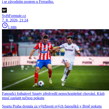
i se závodním postem u Ferrariho.
SvětFormule.cz
7. 8. 2026, 21:24
1 min
Fanoušci fotbalové Sparty předvedli nepochopitelné chování. Klub
musí zaplatit tučnou pokutu
Sparta Praha dostala za výtržnosti svých fanoušků v Brně pokutu