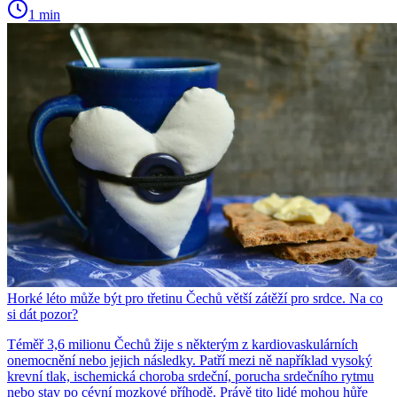
1 min
Horké léto může být pro třetinu Čechů větší zátěží pro srdce. Na co
si dát pozor?
Téměř 3,6 milionu Čechů žije s některým z kardiovaskulárních
onemocnění nebo jejich následky. Patří mezi ně například vysoký
krevní tlak, ischemická choroba srdeční, porucha srdečního rytmu
nebo stav po cévní mozkové příhodě. Právě tito lidé mohou hůře