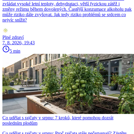
zvládat vysoké letní teploty, dehydrataci, větší fyzickou zátěž i
změny režimu během dovolených. Častější konzumace alkoholu pak
může riziko dále zvyšovat. Jak tedy riziko problémů se srdcem co
nejvíc snížit?
Plné zdraví
7. 8. 2026, 19:43
5 min
Co udělat s rajčaty v srpnu: 7 kroků, které pomohou dozrát
posledním plodům
Co udělat s rajčaty v srpnu: Proč rajčata stále nečervenají? Zjistěte,