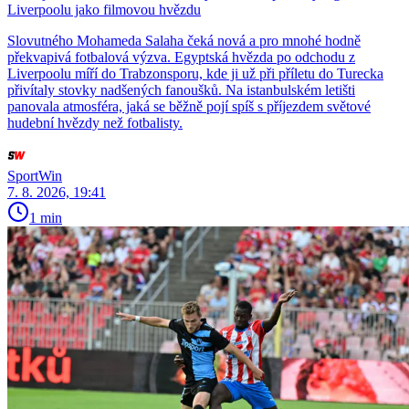
Liverpoolu jako filmovou hvězdu
Slovutného Mohameda Salaha čeká nová a pro mnohé hodně
překvapivá fotbalová výzva. Egyptská hvězda po odchodu z
Liverpoolu míří do Trabzonsporu, kde ji už při příletu do Turecka
přivítaly stovky nadšených fanoušků. Na istanbulském letišti
panovala atmosféra, jaká se běžně pojí spíš s příjezdem světové
hudební hvězdy než fotbalisty.
SportWin
7. 8. 2026, 19:41
1 min