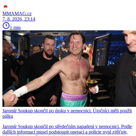
MMAMAG.cz
7. 8. 2026, 23:14
1 min
Jaromír Soukup skončil po útoku v nemocnici. Útočníci měli použít
pálku
Jaromír Soukup skončil po středečním napadení v nemocnici. Podle
dalších informací musel podstoupit operaci a policie nyní zjišťuje,