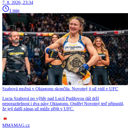
7. 8. 2026, 23:34
1 min
Szabová možná v Oktagonu skončila. Novotný ji už vidí v UFC
Lucia Szabová po výhře nad Lucií Pudilovou dál drží
neporazitelnost i dva pásy Oktagonu. Ondřej Novotný teď připustil,
že její další zápas už může přijít v UFC.
MMAMAG.cz