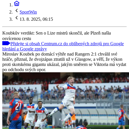
SportWin
13. 8. 2025, 06:15
Koubkův verdikt: Sen o Lize mistrů skončil, ale Plzeň našla
osvícenou cestu
Přidejte si obsah Centrum.cz do oblíbených zdrojů pro Google
hledání a Google zprávy
Miroslav Koubek po domácí výhře nad Rangers 2:1 chválil své
hráče, přiznal, že dvojzápas ztratili už v Glasgow, a věří, že výkon
proti skotskému gigantu ukázal, jakým směrem se Viktoria má vydat
po odchodu svých opor.