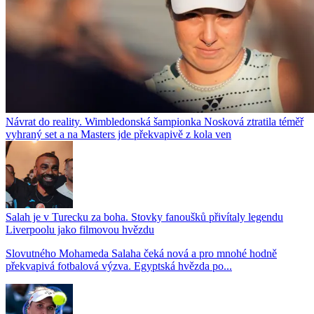
Návrat do reality. Wimbledonská šampionka Nosková ztratila téměř
vyhraný set a na Masters jde překvapivě z kola ven
Salah je v Turecku za boha. Stovky fanoušků přivítaly legendu
Liverpoolu jako filmovou hvězdu
Slovutného Mohameda Salaha čeká nová a pro mnohé hodně
překvapivá fotbalová výzva. Egyptská hvězda po...