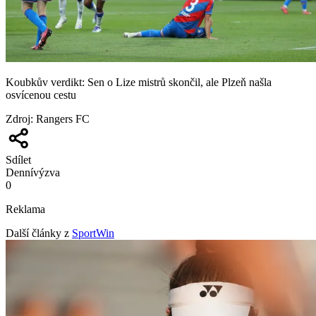
Koubkův verdikt: Sen o Lize mistrů skončil, ale Plzeň našla
osvícenou cestu
Zdroj
:
Rangers FC
Sdílet
Denní
výzva
0
Reklama
Další články z
SportWin