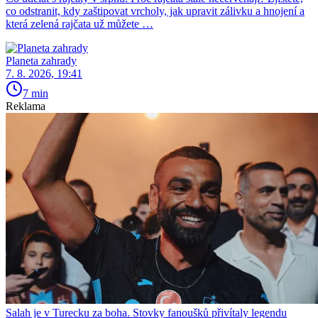
co odstranit, kdy zaštipovat vrcholy, jak upravit zálivku a hnojení a
která zelená rajčata už můžete …
Planeta zahrady
7. 8. 2026, 19:41
7 min
Reklama
Salah je v Turecku za boha. Stovky fanoušků přivítaly legendu