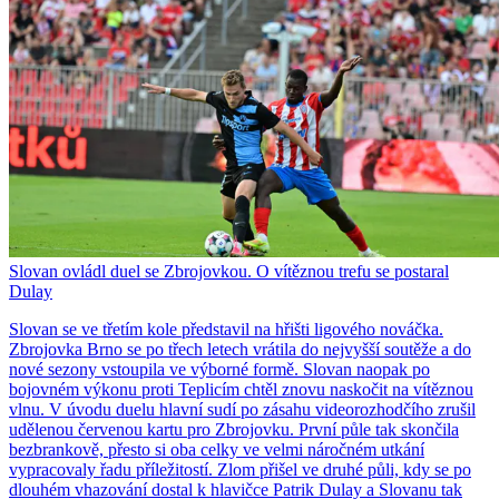
Slovan ovládl duel se Zbrojovkou. O vítěznou trefu se postaral
Dulay
Slovan se ve třetím kole představil na hřišti ligového nováčka.
Zbrojovka Brno se po třech letech vrátila do nejvyšší soutěže a do
nové sezony vstoupila ve výborné formě. Slovan naopak po
bojovném výkonu proti Teplicím chtěl znovu naskočit na vítěznou
vlnu. V úvodu duelu hlavní sudí po zásahu videorozhodčího zrušil
udělenou červenou kartu pro Zbrojovku. První půle tak skončila
bezbrankově, přesto si oba celky ve velmi náročném utkání
vypracovaly řadu příležitostí. Zlom přišel ve druhé půli, kdy se po
dlouhém vhazování dostal k hlavičce Patrik Dulay a Slovanu tak