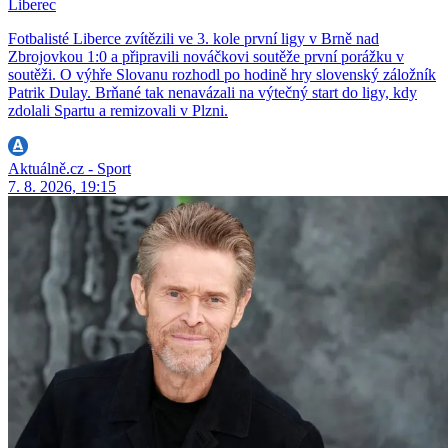
Liberec
Fotbalisté Liberce zvítězili ve 3. kole první ligy v Brně nad
Zbrojovkou 1:0 a připravili nováčkovi soutěže první porážku v
soutěži. O výhře Slovanu rozhodl po hodině hry slovenský záložník
Patrik Dulay. Brňané tak nenavázali na výtečný start do ligy, kdy
zdolali Spartu a remizovali v Plzni.
Aktuálně.cz - Sport
7. 8. 2026, 19:15