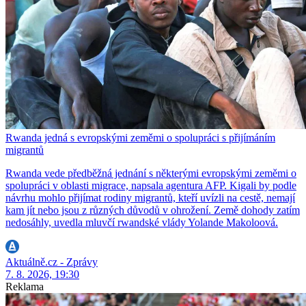
Rwanda jedná s evropskými zeměmi o spolupráci s přijímáním
migrantů
Rwanda vede předběžná jednání s některými evropskými zeměmi o
spolupráci v oblasti migrace, napsala agentura AFP. Kigali by podle
návrhu mohlo přijímat rodiny migrantů, kteří uvízli na cestě, nemají
kam jít nebo jsou z různých důvodů v ohrožení. Země dohody zatím
nedosáhly, uvedla mluvčí rwandské vlády Yolande Makoloová.
Aktuálně.cz - Zprávy
7. 8. 2026, 19:30
Reklama