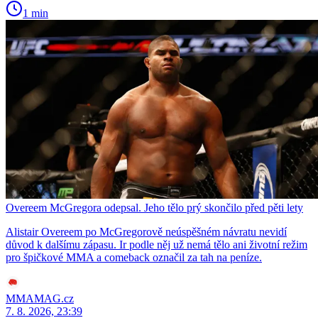
1 min
Overeem McGregora odepsal. Jeho tělo prý skončilo před pěti lety
Alistair Overeem po McGregorově neúspěšném návratu nevidí
důvod k dalšímu zápasu. Ir podle něj už nemá tělo ani životní režim
pro špičkové MMA a comeback označil za tah na peníze.
MMAMAG.cz
7. 8. 2026, 23:39