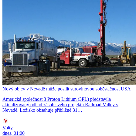
Nový objev v Nevadě může posílit surovinovou soběstačnost USA
Americká společnost 3 Proton Lithium (3PL) představila
aktualizovaný odhad zásob svého projektu Railroad Valley v
Nevadě. Ložisko obsahuje přibližně 31…
Volty
dnes, 01:00