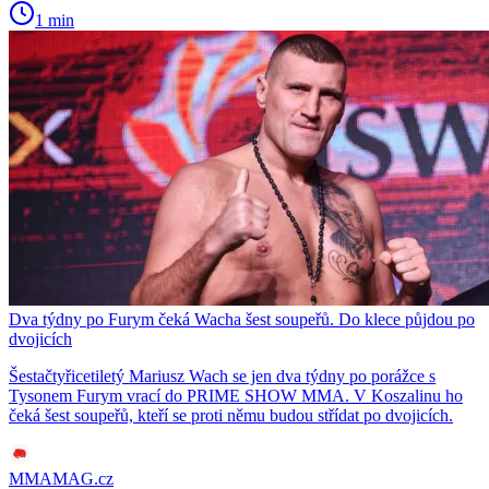
1 min
Dva týdny po Furym čeká Wacha šest soupeřů. Do klece půjdou po
dvojicích
Šestačtyřicetiletý Mariusz Wach se jen dva týdny po porážce s
Tysonem Furym vrací do PRIME SHOW MMA. V Koszalinu ho
čeká šest soupeřů, kteří se proti němu budou střídat po dvojicích.
MMAMAG.cz