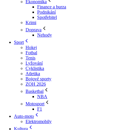
Ekonomika
Finance a burza
Podnikání
Spotřebitel
Krimi
Doprava
Nehody
Sport
Hokej
Fotbal
Tenis
Lyžování
Cyklistika
Atletika
Bojové sporty
ZOH 2026
Basketbal
NBA
Motosport
F1
Auto-moto
Elektromobily
Kultura