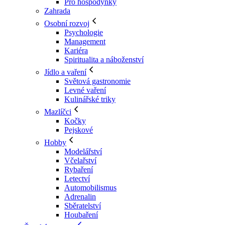
Pro hospodyňky
Zahrada
Osobní rozvoj
Psychologie
Management
Kariéra
Spiritualita a náboženství
Jídlo a vaření
Světová gastronomie
Levné vaření
Kulinářské triky
Mazlíčci
Kočky
Pejskové
Hobby
Modelářství
Včelařství
Rybaření
Letectví
Automobilismus
Adrenalin
Sběratelství
Houbaření