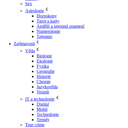
Sex
Astrologie
Horoskopy
Tarot a karty
Andělé a tajemná znamení
Numerologie
Tajemno
Zajímavosti
Věda
Biologie
Ekologie
Fyzika
Geografie
Historie
Chemie
Jazykověda
Vesmír
IT a technologie
Digital
Mobil
Technologie
Trendy
True crime