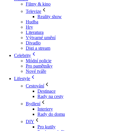
Filmy & kino
Televize
Reality show
Hudba
Hry
Literatura
Výtvarné umění
Divadlo
Digi a stream
Celebrity
Módní policie
Pro pamětníky
Nové tváře
Lifestyle
Cestování
Destinace
Rady na cesty
Bydlení
Interiery
Rady do domu
DIY
Pro kutily