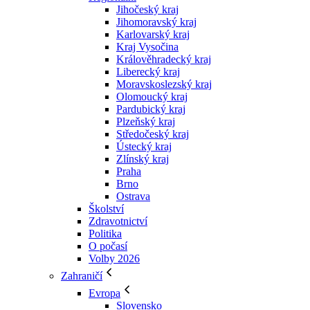
Jihočeský kraj
Jihomoravský kraj
Karlovarský kraj
Kraj Vysočina
Králověhradecký kraj
Liberecký kraj
Moravskoslezský kraj
Olomoucký kraj
Pardubický kraj
Plzeňský kraj
Středočeský kraj
Ústecký kraj
Zlínský kraj
Praha
Brno
Ostrava
Školství
Zdravotnictví
Politika
O počasí
Volby 2026
Zahraničí
Evropa
Slovensko