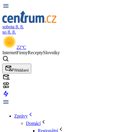
sobota 8. 8.
so 8. 8.
22°C
Internet
Firmy
Recepty
Slovníky
Přihlášení
Zprávy
Domácí
Regionální