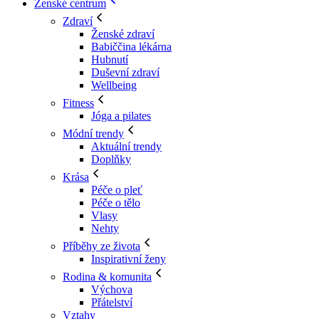
Ženské centrum
Zdraví
Ženské zdraví
Babiččina lékárna
Hubnutí
Duševní zdraví
Wellbeing
Fitness
Jóga a pilates
Módní trendy
Aktuální trendy
Doplňky
Krása
Péče o pleť
Péče o tělo
Vlasy
Nehty
Příběhy ze života
Inspirativní ženy
Rodina & komunita
Výchova
Přátelství
Vztahy