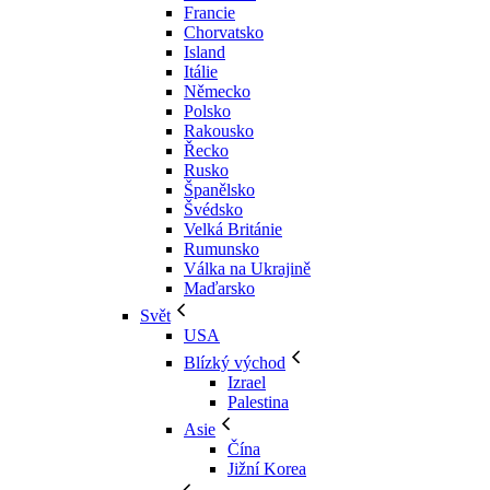
Francie
Chorvatsko
Island
Itálie
Německo
Polsko
Rakousko
Řecko
Rusko
Španělsko
Švédsko
Velká Británie
Rumunsko
Válka na Ukrajině
Maďarsko
Svět
USA
Blízký východ
Izrael
Palestina
Asie
Čína
Jižní Korea