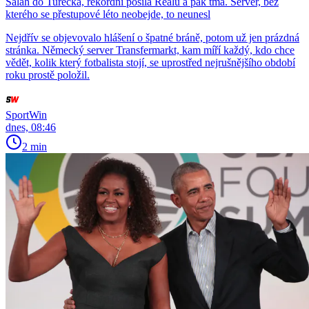
Salah do Turecka, rekordní posila Realu a pak tma. Server, bez
kterého se přestupové léto neobejde, to neunesl
Nejdřív se objevovalo hlášení o špatné bráně, potom už jen prázdná
stránka. Německý server Transfermarkt, kam míří každý, kdo chce
vědět, kolik který fotbalista stojí, se uprostřed nejrušnějšího období
roku prostě položil.
SportWin
dnes, 08:46
2 min