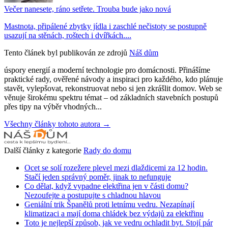
Večer nanesete, ráno setřete. Trouba bude jako nová
Mastnota, připálené zbytky jídla i zaschlé nečistoty se postupně
usazují na stěnách, roštech i dvířkách....
Tento článek byl publikován ze zdrojů
Náš dům
úspory energií a moderní technologie pro domácnosti. Přinášíme
praktické rady, ověřené návody a inspiraci pro každého, kdo plánuje
stavět, vylepšovat, rekonstruovat nebo si jen zkrášlit domov. Web se
věnuje širokému spektru témat – od základních stavebních postupů
přes tipy na výběr vhodných...
Všechny články tohoto autora →
Další články z kategorie
Rady do domu
Ocet se solí rozežere plevel mezi dlaždicemi za 12 hodin.
Stačí jeden správný poměr, jinak to nefunguje
Co dělat, když vypadne elektřina jen v části domu?
Nezoufejte a postupujte s chladnou hlavou
Geniální trik Španělů proti letnímu vedru. Nezapínají
klimatizaci a mají doma chládek bez výdajů za elektřinu
Toto je nejlepší způsob, jak ve vedru ochladit byt. Stojí pár