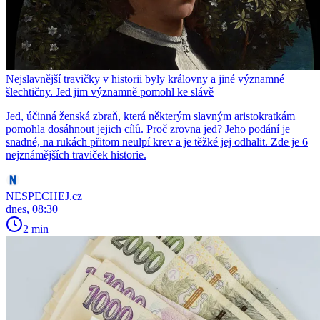
Nejslavnější travičky v historii byly královny a jiné významné
šlechtičny. Jed jim významně pomohl ke slávě
Jed, účinná ženská zbraň, která některým slavným aristokratkám
pomohla dosáhnout jejich cílů. Proč zrovna jed? Jeho podání je
snadné, na rukách přitom neulpí krev a je těžké jej odhalit. Zde je 6
nejznámějších traviček historie.
NESPECHEJ.cz
dnes, 08:30
2 min