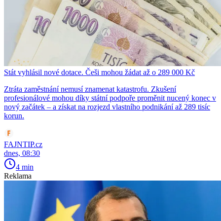
Stát vyhlásil nové dotace. Češi mohou žádat až o 289 000 Kč
Ztráta zaměstnání nemusí znamenat katastrofu. Zkušení
profesionálové mohou díky státní podpoře proměnit nucený konec v
nový začátek – a získat na rozjezd vlastního podnikání až 289 tisíc
korun.
FAJNTIP.cz
dnes, 08:30
4 min
Reklama