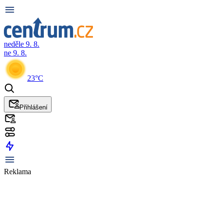
neděle 9. 8.
ne 9. 8.
23°C
Přihlášení
Reklama