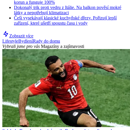
korun a funguje 100%
Dokonalý trik proti vedru z Itálie. Na balkon pověsí mokré
látky a nepotřebují klimatizaci
Češi vysekávají klasické kuchyňské dřezy. Pořizují lepší
zařízení, které ušetří spoustu času i vody
Zobrazit více
Lifestyle
Bydlení
Rady do domu
Vybrali jsme pro vás
Magazíny a zajímavosti