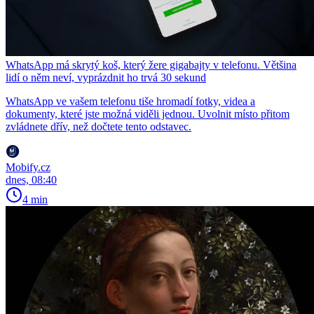
WhatsApp má skrytý koš, který žere gigabajty v telefonu. Většina
lidí o něm neví, vyprázdnit ho trvá 30 sekund
WhatsApp ve vašem telefonu tiše hromadí fotky, videa a
dokumenty, které jste možná viděli jednou. Uvolnit místo přitom
zvládnete dřív, než dočtete tento odstavec.
Mobify.cz
dnes, 08:40
4 min