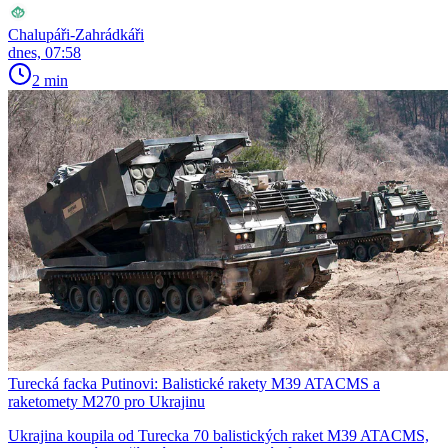
Chalupáři-Zahrádkáři
dnes, 07:58
2 min
Turecká facka Putinovi: Balistické rakety M39 ATACMS a
raketomety M270 pro Ukrajinu
Ukrajina koupila od Turecka 70 balistických raket M39 ATACMS,