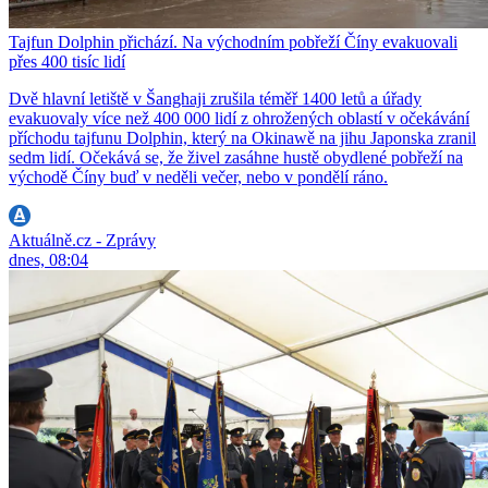
Tajfun Dolphin přichází. Na východním pobřeží Číny evakuovali
přes 400 tisíc lidí
Dvě hlavní letiště v Šanghaji zrušila téměř 1400 letů a úřady
evakuovaly více než 400 000 lidí z ohrožených oblastí v očekávání
příchodu tajfunu Dolphin, který na Okinawě na jihu Japonska zranil
sedm lidí. Očekává se, že živel zasáhne hustě obydlené pobřeží na
východě Číny buď v neděli večer, nebo v pondělí ráno.
Aktuálně.cz - Zprávy
dnes, 08:04