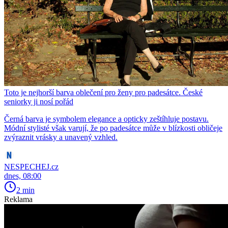
Toto je nejhorší barva oblečení pro ženy pro padesátce. České
seniorky ji nosí pořád
Černá barva je symbolem elegance a opticky zeštíhluje postavu.
Módní stylisté však varují, že po padesátce může v blízkosti obličeje
zvýraznit vrásky a unavený vzhled.
NESPECHEJ.cz
dnes, 08:00
2 min
Reklama