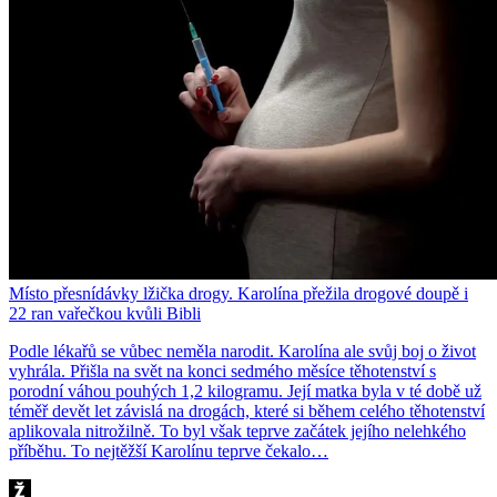
Místo přesnídávky lžička drogy. Karolína přežila drogové doupě i
22 ran vařečkou kvůli Bibli
Podle lékařů se vůbec neměla narodit. Karolína ale svůj boj o život
vyhrála. Přišla na svět na konci sedmého měsíce těhotenství s
porodní váhou pouhých 1,2 kilogramu. Její matka byla v té době už
téměř devět let závislá na drogách, které si během celého těhotenství
aplikovala nitrožilně. To byl však teprve začátek jejího nelehkého
příběhu. To nejtěžší Karolínu teprve čekalo…