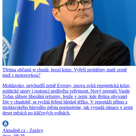
Třetina občanů je chudá, hrozí krize. Vyřeší problémy malé země
muž s motorovkou?
Moldavsko, nejchudší země Evropy, znovu svírá energetická krize,
politické spory i rostoucí nedůvěra veřejnosti. Nový premiér Vasile
Tofan slibuje liberální reformy. Jenže v zemi, kde třetina obyvatel
žije v chudobě, se rychlá řešení hledají těžko. V reportáži přímo z
moldavského hlavního města popisujeme, jak vypadá situace v zemi
deset měsíců po klíčových volbách.
Aktuálně.cz - Zprávy
dnes, 08:28