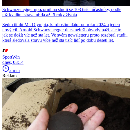
Schwarzenegger upozornil na studii se 103 tisíci účastníky, podle
níž kvalitní strava přidá až tři roky života
Sedm titulů Mr. Olympia, kardiostimulátor od roku 2024 a jeden
nový cíl. Arnold Schwarzenegger dnes neřeší obvody paží, ale to,
jak se dožít víc než sta let. Ve svém newsletteru proto rozebral studii,
která sledovala stravu více než sta tisíc lidí po dobu deseti let.
SportWin
dnes, 08:14
2 min
Reklama