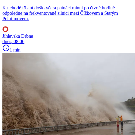
K nehodě tří aut došlo včera patnáct minut po čtvrté hodině
odpoledne na frekventované silnici mezi Čížkovem a Starým
Pelhřimovem.
Jihlavská Drbna
dnes, 08:06
1 min