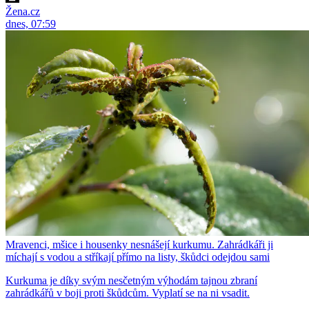
Žena.cz
dnes, 07:59
Mravenci, mšice i housenky nesnášejí kurkumu. Zahrádkáři ji
míchají s vodou a stříkají přímo na listy, škůdci odejdou sami
Kurkuma je díky svým nesčetným výhodám tajnou zbraní
zahrádkářů v boji proti škůdcům. Vyplatí se na ni vsadit.