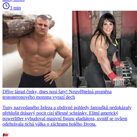
3 min
Dříve lámal činky, dnes nosí šaty! Neuvěřitelná proměna
testosteronového monstra vyrazí dech
Tuny nazvedaného železa a obdivné pohledy fanoušků nedokázaly
přehlušit drásavý pocit cizí tělesné schránky. Elitní americký
powerlifter vybudoval masivní figuru gladiátora, uvnitř se ovšem
odehrávala tichá válka o záchranu holého života.