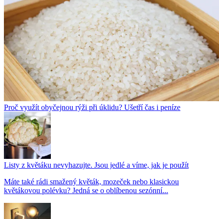
Proč využít obyčejnou rýži při úklidu? Ušetří čas i peníze
Listy z květáku nevyhazujte. Jsou jedlé a víme, jak je použít
Máte také rádi smažený květák, mozeček nebo klasickou
květákovou polévku? Jedná se o oblíbenou sezónní...