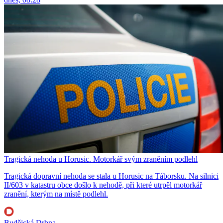
Tragická nehoda u Horusic. Motorkář svým zraněním podlehl
Tragická dopravní nehoda se stala u Horusic na Táborsku. Na silnici
II/603 v katastru obce došlo k nehodě, při které utrpěl motorkář
zranění, kterým na místě podlehl.
Budějcká Drbna