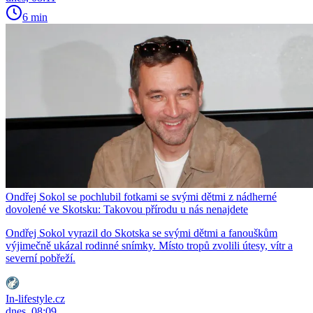
6 min
Ondřej Sokol se pochlubil fotkami se svými dětmi z nádherné
dovolené ve Skotsku: Takovou přírodu u nás nenajdete
Ondřej Sokol vyrazil do Skotska se svými dětmi a fanouškům
výjimečně ukázal rodinné snímky. Místo tropů zvolili útesy, vítr a
severní pobřeží.
In-lifestyle.cz
dnes, 08:09