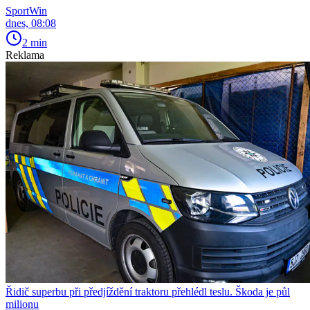
SportWin
dnes, 08:08
2 min
Reklama
Řidič superbu při předjíždění traktoru přehlédl teslu. Škoda je půl
milionu