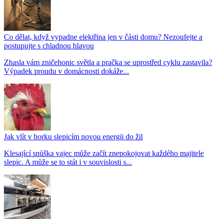
Co dělat, když vypadne elektřina jen v části domu? Nezoufejte a
postupujte s chladnou hlavou
Zhasla vám zničehonic světla a pračka se uprostřed cyklu zastavila?
Výpadek proudu v domácnosti dokáže...
Jak vlít v horku slepicím novou energii do žil
Klesající snůška vajec může začít znepokojovat každého majitele
slepic. A může se to stát i v souvislosti s...