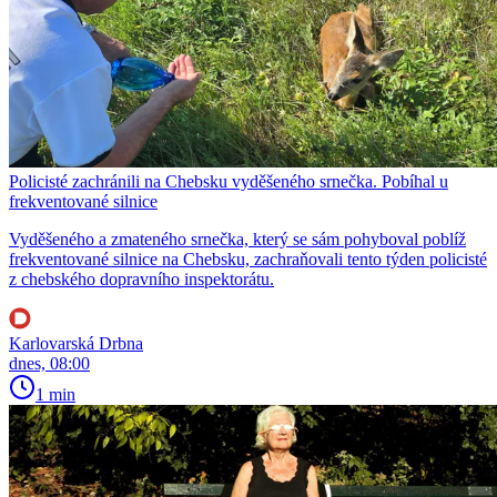
Policisté zachránili na Chebsku vyděšeného srnečka. Pobíhal u
frekventované silnice
Vyděšeného a zmateného srnečka, který se sám pohyboval poblíž
frekventované silnice na Chebsku, zachraňovali tento týden policisté
z chebského dopravního inspektorátu.
Karlovarská Drbna
dnes, 08:00
1 min