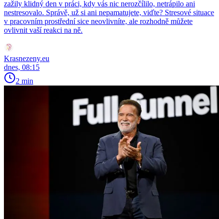
zažily klidný den v práci, kdy vás nic nerozčílilo, netrápilo ani
nestresovalo. Správě, už si ani nepamatujete, viďte? Stresové situace
v pracovním prostřední sice neovlivníte, ale rozhodně můžete
ovlivnit vaší reakci na ně.
Krasnezeny.eu
dnes, 08:15
2 min