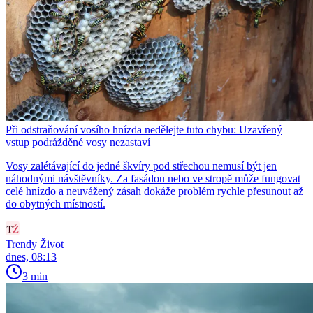
Při odstraňování vosího hnízda nedělejte tuto chybu: Uzavřený
vstup podrážděné vosy nezastaví
Vosy zalétávající do jedné škvíry pod střechou nemusí být jen
náhodnými návštěvníky. Za fasádou nebo ve stropě může fungovat
celé hnízdo a neuvážený zásah dokáže problém rychle přesunout až
do obytných místností.
Trendy Život
dnes, 08:13
3 min