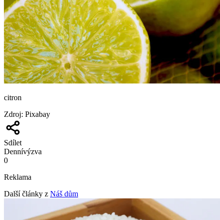
citron
Zdroj
:
Pixabay
Sdílet
Denní
výzva
0
Reklama
Další články z
Náš dům