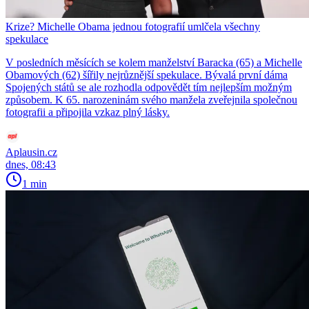
Krize? Michelle Obama jednou fotografií umlčela všechny
spekulace
V posledních měsících se kolem manželství Baracka (65) a Michelle
Obamových (62) šířily nejrůznější spekulace. Bývalá první dáma
Spojených států se ale rozhodla odpovědět tím nejlepším možným
způsobem. K 65. narozeninám svého manžela zveřejnila společnou
fotografii a připojila vzkaz plný lásky.
Aplausin.cz
dnes, 08:43
1 min