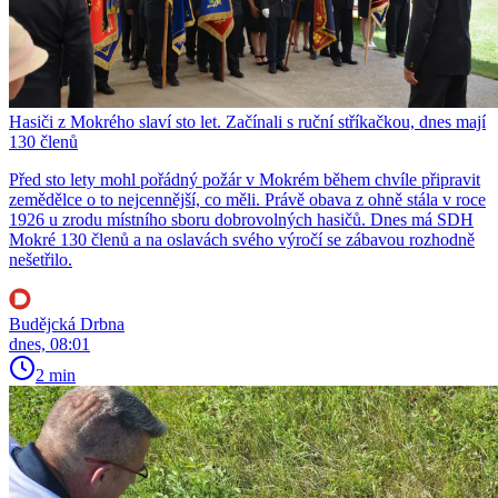
Hasiči z Mokrého slaví sto let. Začínali s ruční stříkačkou, dnes mají
130 členů
Před sto lety mohl pořádný požár v Mokrém během chvíle připravit
zemědělce o to nejcennější, co měli. Právě obava z ohně stála v roce
1926 u zrodu místního sboru dobrovolných hasičů. Dnes má SDH
Mokré 130 členů a na oslavách svého výročí se zábavou rozhodně
nešetřilo.
Budějcká Drbna
dnes, 08:01
2 min