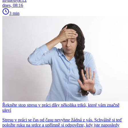
In-lifestyle.cz
dnes, 08:16
3 min
Řekněte stop stresu v práci díky několika triků, které vám značně
uleví
Stresu v práci se čas od času nevyhne žádná z vás. Schválně si teď
položte ruku na srdce a upřímně si odpovězte, kdy jste naposledy