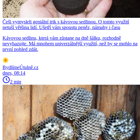
Češi vymysleli geniální trik s kávovou sedlinou. O tomto využití
netuší většina lidí. Ušetří vám spoustu peněz, námahy i času
Kávovou sedlinu, která vám zůstane na dně šálku, rozhodně
nevyhazujte. Má mnohem univerzálnější využití, než by se mohlo na
první pohled zdát.
BydlímeÚtulně.cz
dnes, 08:14
2 min