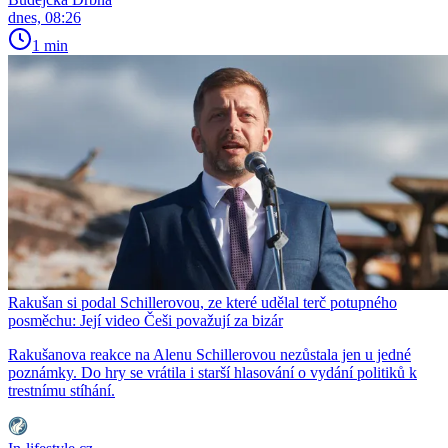
dnes, 08:26
1 min
Rakušan si podal Schillerovou, ze které udělal terč potupného
posměchu: Její video Češi považují za bizár
Rakušanova reakce na Alenu Schillerovou nezůstala jen u jedné
poznámky. Do hry se vrátila i starší hlasování o vydání politiků k
trestnímu stíhání.